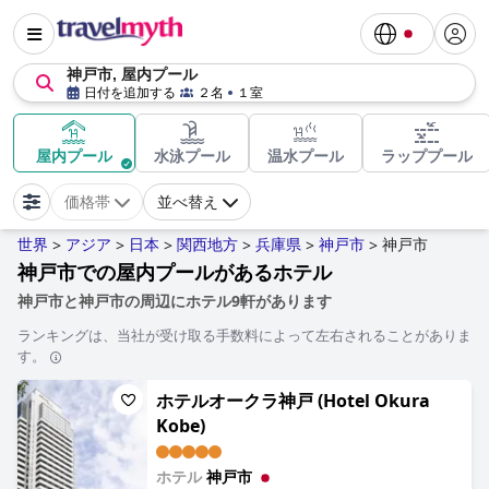
神戸市, 屋内プール
日付を追加する
２名
１室
屋内プール
水泳プール
温水プール
ラッププール
価格帯
並べ替え
世界
アジア
日本
関西地方
兵庫県
神戸市
神戸市
>
>
>
>
>
>
神戸市での屋内プールがあるホテル
神戸市と神戸市の周辺にホテル9軒があります
ランキングは、当社が受け取る手数料によって左右されることがありま
す。
ホテルオークラ神戸 (Hotel Okura
Kobe)
ホテル
神戸市