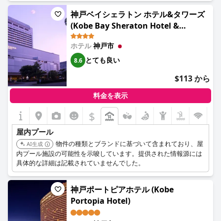
を利用でき、子供たちが楽しめるボーネルンドの遊具を備えた屋
内プレイルームもあります。
神戸ベイシェラトン ホテル&タワーズ
(Kobe Bay Sheraton Hotel &
Towers)
ホテル
神戸市
とても良い
8.6
$113 から
料金を表示
$
屋内プール
物件の種類とブランドに基づいて含まれており、屋
AI生成
内プール施設の可能性を示唆しています。提供された情報源には
具体的な詳細は記載されていませんでした。
神戸ポートピアホテル (Kobe
Portopia Hotel)