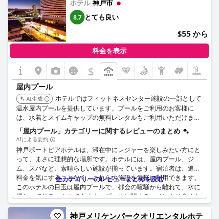
ホテル
神戸市
とても良い
8.7
$55 から
料金を表示
$
屋内プール
ホテルではフィットネスセンター施設の一部として
AI生成
温水屋内プールを提供しています。プールをご利用のお客様に
は、水着とスイムキャップの無料レンタルもご利用いただけま
す。
「屋内プール」カテゴリーに関するレビューのまとめ
AIによる要約
神戸ポートピアホテルは、滞在中にレジャーを楽しみたい方にと
って、まさに理想的な場所です。ホテルには、屋内プール、ジ
ム、スパなど、素晴らしい施設が揃っています。宿泊者は、追加
料金を気にすることなく、これらの施設を気軽に利用できます。
全カテゴリーのレビューまとめを読む
このホテルの目玉は屋内プールで、都会の喧騒から離れて、水に
浸かってリラックスできます。プールに関するコメントは多くあ
りませんでしたが、宿泊者はこのアメニティを利用して楽しんで
いました。全体として、神戸ポートピアホテルは、最高級の施設
神戸メリケンパークオリエンタルホテ