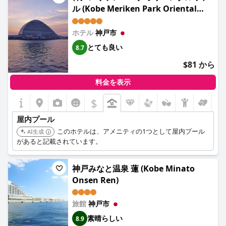
が充実した贅沢な滞在を求めている旅行者にとって、最適な選択
ル (Kobe Meriken Park Oriental
肢です。
Hotel)
ホテル
神戸市
とても良い
8.7
$81 から
料金を表示
$
屋内プール
このホテルは、アメニティの1つとして屋内プール
AI生成
があると記載されています。
神戸みなと温泉 蓮 (Kobe Minato
Onsen Ren)
旅館
神戸市
素晴らしい
8.9