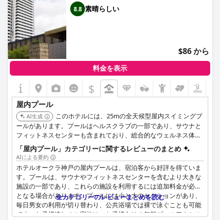
素晴らしい
8.8
$86 から
料金を表示
$
屋内プール
このホテルには、25mの全天候型屋内スイミングプ
AI生成
ールがあります。プールはヘルスクラブの一部であり、サウナと
フィットネスセンターも含まれており、総合的なウェルネス体験
を提供します。
「屋内プール」カテゴリーに関するレビューのまとめ
AIによる要約
ホテルオークラ神戸の屋内プールは、宿泊客から好評を得ていま
す。プールは、サウナやフィットネスセンターを含むより大きな
施設の一部であり、これらの施設を利用するには追加料金が必要
となる場合があります。プールには小と大のセクションがあり、
全カテゴリーのレビューまとめを読む
毎日男女の利用が切り替わり、公共浴場では裸で泳ぐことも可能
です。お子様連れのご家族は、お子様向けの無料プールアクセス