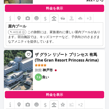
料金を表示
$
+3
屋内プール
この旅館には、家族連れに優しい屋内プールがあり
AI生成
ます。宿泊施設では、キッズコーナーなど、子供向けのさまざま
なアメニティを提供しています。
ザ グラン リゾート プリンセス 有馬
(The Gran Resort Princess Arima)
旅館
神戸市
良い
7.6
料金を表示
$
+2