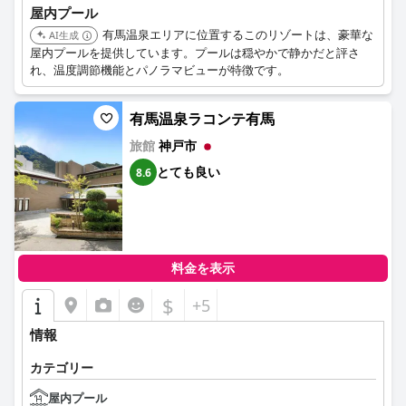
屋内プール
有馬温泉エリアに位置するこのリゾートは、豪華な
AI生成
屋内プールを提供しています。プールは穏やかで静かだと評さ
れ、温度調節機能とパノラマビューが特徴です。
有馬温泉ラコンテ有馬
旅館
神戸市
とても良い
8.6
料金を表示
$
+5
情報
カテゴリー
屋内プール