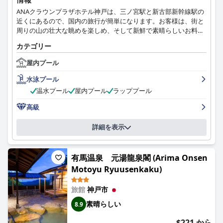
ANAクラウンプラザホテル神戸は、三ノ宮駅と新古部新幹線駅の
近くにあるので、国内の旅行が簡単になります。お客様は、街と
周りの山の壮大な眺めを楽しめ、そして新鮮で素晴らしいお料理
を味わうことができます。
カテゴリー
屋内プール
水泳プール
温水プール
屋内プール
ラッププール
高級
詳細を表示
有馬温泉 元湯龍泉閣 (Arima Onsen
Motoyu Ryuusenkaku)
旅館
神戸市
素晴らしい
8.9
$221 から