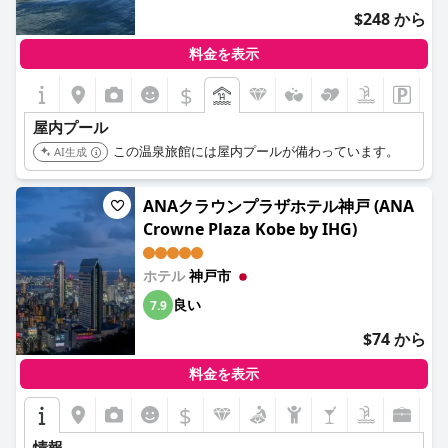
$248 から
料金を表示
$
屋内プール
この温泉旅館には屋内プールが備わっています。
AI生成
ANAクラウンプラザホテル神戸 (ANA
Crowne Plaza Kobe by IHG)
ホテル
神戸市
良い
7.9
$74 から
料金を表示
$
情報