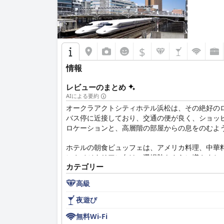
$
情報
レビューのまとめ
AIによる要約
オークラアクトシティホテル浜松は、その絶好の
バス停に近接しており、交通の便が良く、ショッ
ロケーションと、高層階の部屋からの息をのむよ
ホテルの朝食ビュッフェは、アメリカ料理、中華
ンやベジタリアン向けの選択肢をさらに増やすと
カテゴリー
その品質が高く評価されていますが、平日には食
高級
広々として手入れの行き届いた客室は際立った特
ームデザインが、安らぎと快適な環境を作り出し
夜遊び
倒的に多くを占めています。
無料Wi-Fi