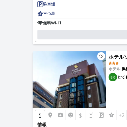
駐車場
三つ星
無料Wi-Fi
ホテルソリ
ホテル
浜
とて
8.0
$
+2
情報