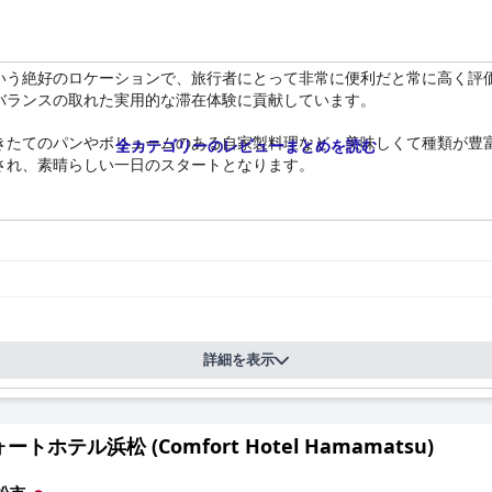
いう絶好のロケーションで、旅行者にとって非常に便利だと常に高く評
バランスの取れた実用的な滞在体験に貢献しています。
きたてのパンやボリュームのある自家製料理など、美味しくて種類が豊
全カテゴリーのレビューまとめを読む
され、素晴らしい一日のスタートとなります。
入れが行き届いていると評価されていますが、ダブルルームは大人2人
の、客室全体の雰囲気と機能性は好意的な評価を受けています。シンプ
日の優れた清掃サービスについて、多くのお客様が言及しています。ス
させています。フロントでの一貫した肯定的な対応から、丁寧な朝食サ
詳細を表示
余地があり、多くのお客様が接続や信号強度に問題を感じ、滞在中にイン
トホテル浜松 (Comfort Hotel Hamamatsu)
利で快適な滞在を提供しており、賞賛に値する清潔さ、美味しい朝食、そ