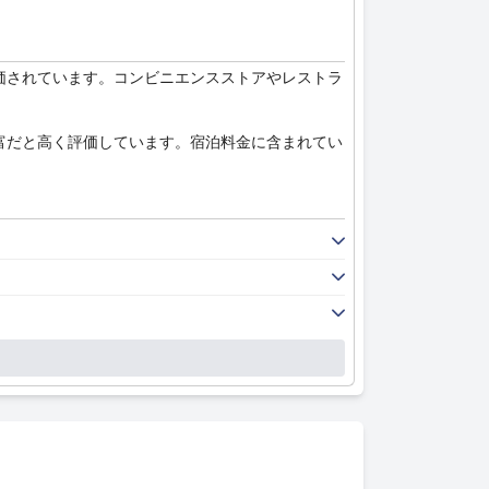
価されています。コンビニエンスストアやレストラ
富だと高く評価しています。宿泊料金に含まれてい
には少し狭く感じるという意見もありました。客室
ルで整理されたデザインと静かな環境が、リラック
タッフは、丁寧で親切、気配りができると評価され
ービスまで、スタッフの顧客満足への献身は明らか
ターネットにシームレスにアクセスすることができ
して優れたスタッフサービスが特徴ですが、Wi-