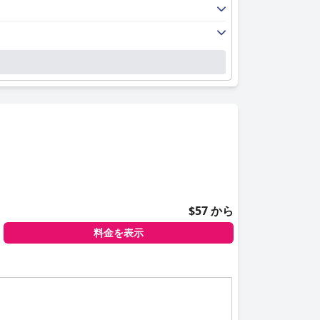
ストは特に、フロントデスクでの温かく効率的なサ
どのアメニティは、ゲストエクスペリエンスをさら
、レビューの中には、より硬めのマットレスや異な
なっています。優れたサービス、清潔さ、そして戦
推奨できるオプションです。
$57 から
料金を表示