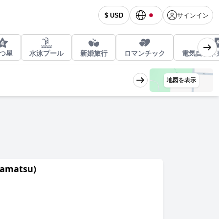
サインイン
$ USD
つ星
水泳プール
新婚旅行
ロマンチック
電気自動車
地図を表示
amatsu)