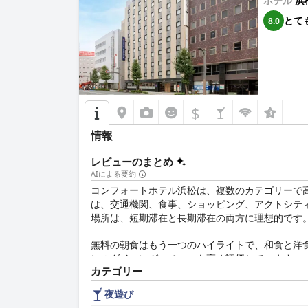
ホテル
浜
とて
8.0
$
情報
レビューのまとめ
AIによる要約
コンフォートホテル浜松は、複数のカテゴリーで
は、交通機関、食事、ショッピング、アクトシテ
場所は、短期滞在と長期滞在の両方に理想的です
無料の朝食はもう一つのハイライトで、和食と洋
ンのダイニングスペースを高く評価しています。
カテゴリー
ゲストのレビューでは、バスルームが小さいとい
夜遊び
と実用的なレイアウトと相まって、快適な滞在を