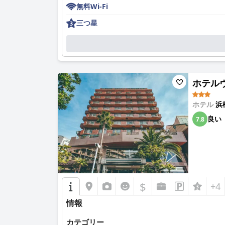
り、新鮮で魅力的な雰囲気を作り出しています。
無料Wi-Fi
コンフォートホテル浜松のスタッフは、そのフレ
三つ星
ービスを高く評価しており、チェックインからチ
Wi-Fiサービスについては、接続の問題がいく
に向上させますが、部屋の照明など、改善の余地
ホテルヴィ
ベッドは一般的に快適さで肯定的なフィードバッ
る枕を希望する声もありました。それにもかかわ
ホテル
浜
コンフォートホテル浜松は、手頃な価格と品質の
良い
7.8
略的なロケーションの組み合わせにより、ホテル
$
+4
情報
カテゴリー