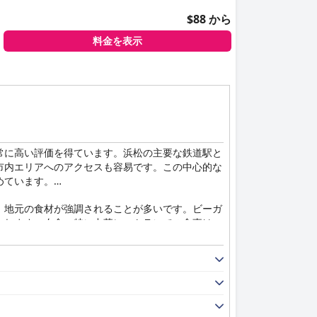
$88 から
料金を表示
常に高い評価を得ています。浜松の主要な鉄道駅と
市内エリアへのアクセスも容易です。この中心的な
めています。
、地元の食材が強調されることが多いです。ビーガ
られます。夕食、特に中華レストランでの食事は、
客様もいました。
い景色を望む大きな窓、快適なベッド、革新的なル
ホテルの全体的な清潔さに関する肯定的な意見が圧