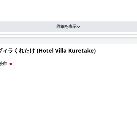
ンドリーさ、プロ意識、そして親切さで一貫して賞賛されています。ゲ
ェックアウトまで、歓迎的でスムーズな体験に貢献しています。
詳細を表示
つか指摘されましたが、概ね満足できるものでした。USB電源や加湿器な
がある部分もあります。
ラくれたけ (Hotel Villa Kuretake)
クを受けており、多くのゲストが快適な睡眠を楽しんでいます。ただし
らず、全体的な寝具の配置は、ホテルの快適さをさらに高めています。
松市
バランスを保っており、予算を重視する旅行者にとって堅実な選択肢と
はお金の価値を十分に提供しており、浜松を訪れるすべての人にとって