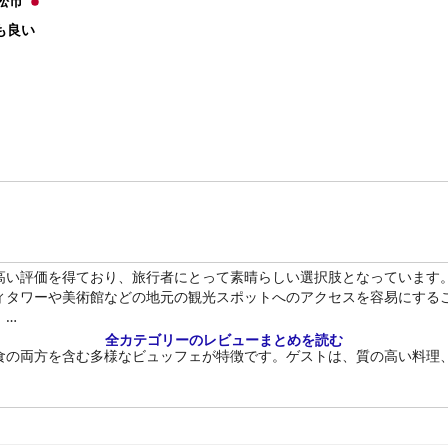
松市
も良い
高い評価を得ており、旅行者にとって素晴らしい選択肢となっています
ィタワーや美術館などの地元の観光スポットへのアクセスを容易にする
。
全カテゴリーのレビューまとめを読む
食の両方を含む多様なビュッフェが特徴です。ゲストは、質の高い料理
う言及が時々あるものの、部屋の清潔さと広さも強調されています。手
保証します。さらに、ホテルは部屋からロビーやダイニングスペースな