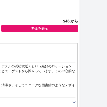
$46 から
料金を表示
。ホテルの浜松駅近くという絶好のロケーション
ことで、ゲストから際立っています。この中心的な
、清潔さ、そしてユニークな図書館のようなデザイ
入れが行き届き、整頓された部屋は、快適なベッド
どの共用エリアまで、高い衛生基準を維持してお