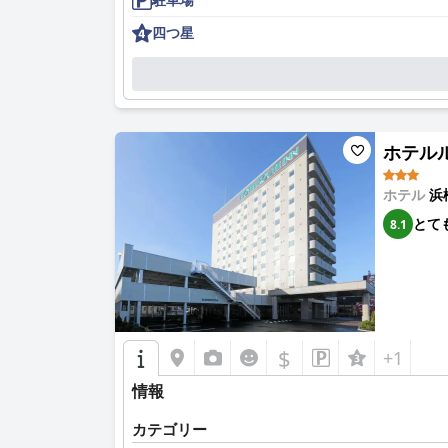
四つ星
ホテルルー
ホテル
浜
とて
8.1
$
+1
情報
カテゴリー