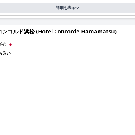
その卓越したサービス、フレンドリーさ、そして喜んで手助けしてくれ
の親切さに個別に感謝されており、ホテルの歓迎的でプロフェッショナ
詳細を表示
の質と提供されるサービスの質の高さと豪華な雰囲気を頻繁に強調して
体的にエレガントな環境が、並外れて思い出に残る滞在に貢献していま
コルド浜松 (Hotel Concorde Hamamatsu)
、戦略的なロケーション、豪華な雰囲気、卓越したサービス、快適な宿
なっています。
松市
も良い