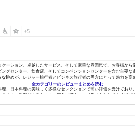
+5
ロケーション、卓越したサービス、そして豪華な雰囲気で、お客様から
ピングセンター、飲食店、そしてコンベンションセンターを含む主要な
うな眺めが、レジャー旅行者とビジネス旅行者の両方にとって魅力を高
全カテゴリーのレビューまとめを読む
料理、日本料理の美味しく多様なセレクションで高い評価を受けており
いう小さな提案があるものの、朝食は滞在のハイライトとしてよく挙げ
事の選択肢が限られていたり、閉店時間が早かったりすると指摘するお
徴であり、快適さと清潔さがお客様に高く評価されています。素晴らし
ています。清潔さに関するいくつかの小さな問題の指摘もありますが、