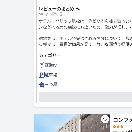
レビューのまとめ
AIによる要約
ホテル・ソリッソ浜松は、浜松駅から徒歩圏内と
ンなどの地元の施設にも近いため、魅力が増し、
宿泊客は、ホテルで提供される朝食について、焼
る朝食は、費用対効果が高く、静かな環境で提供
カテゴリー
ホテル・ソリッソ浜松の客室は、清潔で快適、手
の広さや設備の古さなど、多少の問題はあるもの
夜遊び
スできる体験をさらに高めています。
駐車場
清潔さは際立った特徴であり、客室の清潔さと毎
三つ星
る優れたサービスで、お客様の体験をさらに向上
です。
ただし、ホテルの無料Wi-Fiサービスは改善の
ませんでした。
コンフォー
全体として、ホテル・ソリッソ浜松は、非常に便
Fiサービスには改善の余地があります。