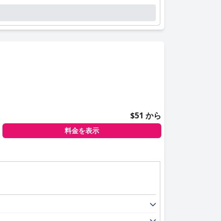
る姿勢が賞賛されており、ゲストエクスペリエンス
ルな雰囲気に貢献しています。
います。一流シェフによる料理は、贅沢な体験をさ
す。
泊施設を特徴とする、総合的に満足度の高い体験を
$51 から
料金を表示