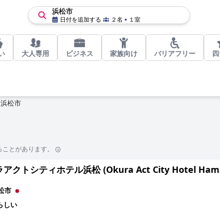
浜松市
日付を追加する
２名
１室
い
大人専用
ビジネス
家族向け
バリアフリー
四
浜松市
ることがあります。
クトシティホテル浜松 (Okura Act City Hotel Ham
松市
らしい