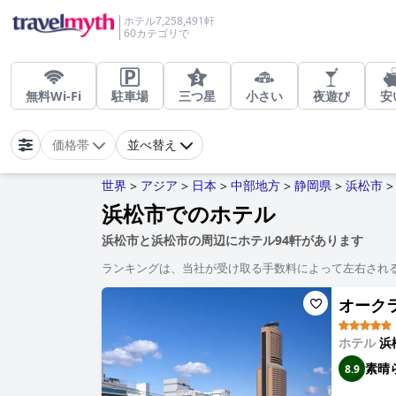
ホテル7,258,491軒
60カテゴリで
無料Wi-Fi
駐車場
三つ星
小さい
夜遊び
安
価格帯
並べ替え
世界
アジア
日本
中部地方
静岡県
浜松市
>
>
>
>
>
>
浜松市でのホテル
浜松市と浜松市の周辺にホテル94軒があります
ランキングは、当社が受け取る手数料によって左右され
オークラア
ホテル
浜
素晴
8.9