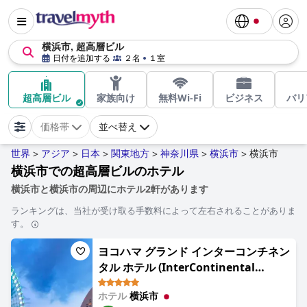
横浜市, 超高層ビル
日付を追加する
２名
１室
超高層ビル
家族向け
無料Wi-Fi
ビジネス
バリ
価格帯
並べ替え
世界
アジア
日本
関東地方
神奈川県
横浜市
横浜市
>
>
>
>
>
>
横浜市での超高層ビルのホテル
横浜市と横浜市の周辺にホテル2軒があります
ランキングは、当社が受け取る手数料によって左右されることがありま
す。
ヨコハマ グランド インターコンチネン
タル ホテル (InterContinental
Yokohama Grand by IHG)
ホテル
横浜市