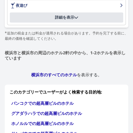
す。新鮮さと料理の質、そして新幹線や富士山の見えるパノラマ
夜遊び
の景色が、食事体験を高めます。朝食はやや高価だと感じる人も
いましたが、料理の質とサービスに対する全体的な満足度は、こ
詳細を表示
れらの懸念をはるかに上回っています。
夕食の選択肢も同様に高く評価されており、特に日本料理と鉄板
*追加の税金または料金が適用される場合があります。予約を完了する前に、
焼きが人気です。ビュッフェの多様性と品質は頻繁に強調され、
最終の価格を確認してください。
スタッフによる称賛に値するサービスも同様です。特定の料理の
選択肢がないことや予約の空き状況に関するいくつかの小さな批
横浜市と横浜市の周辺のホテル2軒の中から、1-2ホテルを表示し
判はありますが、全体的な食事体験は良い印象を与えます。
ています
新横浜プリンスホテルの客室は、その清潔さと、高層階からの素
晴らしい眺め、特に横浜港と富士山の眺めが高く評価されていま
横浜市のすべてのホテル
を表示する。
す。装飾はやや時代遅れで、一部の部屋は予想よりも狭いもの
の、宿泊客は一般的に宿泊施設が快適でアメニティが便利である
と感じています。施設の近代化や軽微なメンテナンスの問題への
このカテゴリーでユーザーがよく検索する目的地:
対応が提案されていますが、快適な滞在を大きく損なうものでは
ありません。
バンコクでの超高層ビルのホテル
清潔さはホテルのもう一つの強みであり、ほとんどの宿泊客が手
グアダラハラでの超高層ビルのホテル
入れの行き届いた客室と公共エリアを指摘しています。効率的な
毎日の清掃サービスは、いくつかの備品における時折の見落とし
ホノルルでの超高層ビルのホテル
や摩耗にもかかわらず、整頓された環境に貢献しています。