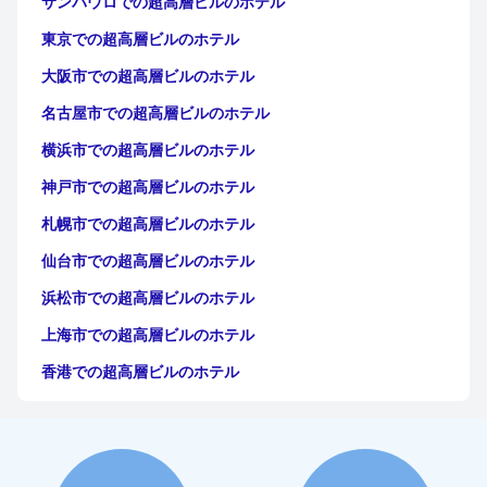
サンパウロでの超高層ビルのホテル
新横浜プリンスホテルのスタッフは、そのフレンドリーさ、丁寧
東京での超高層ビルのホテル
さ、効率性で一貫して称賛されています。宿泊客は、シームレス
なチェックインとチェックアウトの経験、行き届いたサービス、
大阪市での超高層ビルのホテル
そしてスタッフの英語での効果的なコミュニケーション能力を賞
賛しています。
名古屋市での超高層ビルのホテル
駐車場は便利で手頃な価格で、エレベーターへのアクセスが簡単
横浜市での超高層ビルのホテル
で、十分なスペースがありますが、ナビゲーションの指示がわか
りにくいと感じる宿泊客もいます。
神戸市での超高層ビルのホテル
家族連れは、ホテルが非常に親切で、思慮深いアメニティと行動
札幌市での超高層ビルのホテル
が滞在を豊かにしていると感じています。朝食ビュッフェの多様
仙台市での超高層ビルのホテル
性、温かいスタッフとの交流、そしてホテルの全体的な雰囲気
は、家族旅行に最適な選択肢となっています。
浜松市での超高層ビルのホテル
ホテルの周辺のナイトライフは、エンターテイメント施設に近い
上海市での超高層ビルのホテル
戦略的なロケーションから恩恵を受けており、ホテルバーからの
美しい夜景が魅力を加えています。一部のアメニティは早くに閉
香港での超高層ビルのホテル
まりますが、周辺エリアには深夜の活動のための十分な機会があ
ります。
広州市での超高層ビルのホテル
クアラルンプールでの超高層ビルのホテル
要するに、新横浜プリンスホテルは、その便利なロケーション、
素晴らしい食事体験、そして卓越したサービスで際立っていま
マニラでの超高層ビルのホテル