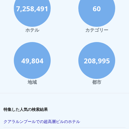
す。客室のモダンさやインターネット接続などのいくつかの分野
には改善の余地がありますが、全体的な体験はポジティブであ
7,258,491
60
ジャカルタでの超高層ビルのホテル
り、横浜を旅行する宿泊客にとって好ましい選択肢となっていま
す。
深セン市での超高層ビルのホテル
ソウルでの超高層ビルのホテル
ホテル
カテゴリー
49,804
208,995
地域
都市
特集した人気の検索結果
クアラルンプールでの超高層ビルのホテル