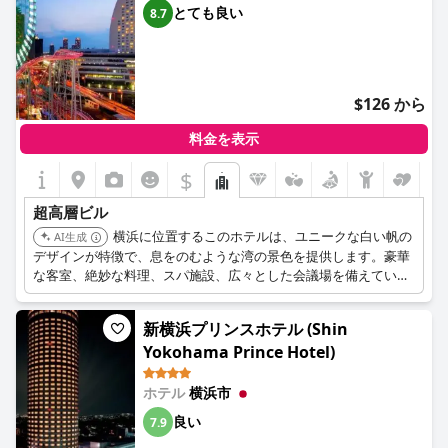
とても良い
8.7
$126 から
料金を表示
$
超高層ビル
横浜に位置するこのホテルは、ユニークな白い帆の
AI生成
デザインが特徴で、息をのむような湾の景色を提供します。豪華
な客室、絶妙な料理、スパ施設、広々とした会議場を備えていま
す。
新横浜プリンスホテル (Shin
Yokohama Prince Hotel)
ホテル
横浜市
良い
7.9