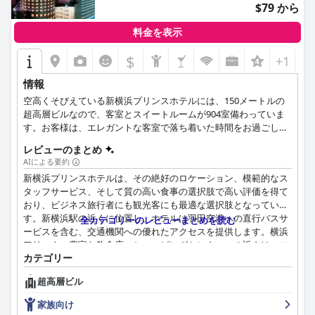
$79 から
料金を表示
$
+1
情報
空高くそびえている新横浜プリンスホテルには、150メートルの
超高層ビルなので、客室とスイートルームが904室備わっていま
す。お客様は、エレガントな客室で落ち着いた時間をお過ごし、
40階のレストランで素晴らしいお料理を味わい、そしてホテルか
レビューのまとめ
らの息を呑むほどの眺めも楽しめることができます。
AIによる要約
新横浜プリンスホテルは、その絶好のロケーション、模範的なス
タッフサービス、そして質の高い食事の選択肢で高い評価を得て
おり、ビジネス旅行者にも観光客にも最適な選択肢となっていま
す。新横浜駅の近くに位置し、ホテルは羽田空港への直行バスサ
全カテゴリーのレビューまとめを読む
ービスを含む、交通機関への優れたアクセスを提供します。横浜
アリーナ、豊富な飲食店、ショッピングセンターへの近さは、こ
カテゴリー
のエリアの利便性と活気を高め、宿泊客が活気に満ちた楽しい滞
在を確実に楽しめるようにします。
超高層ビル
ホテルの朝食ビュッフェは、その多様で豪華な品揃えで高い評価
家族向け
を得ており、洋食と和食の両方で幅広い味覚を満足させていま