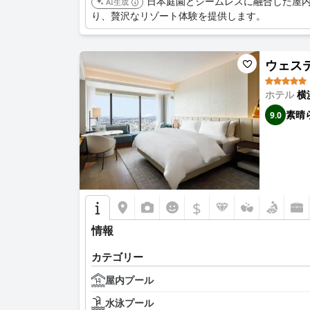
日本庭園とシームレスに融合した屋内
AI生成
り、贅沢なリゾート体験を提供します。
ウェスティ
ホテル
横
素晴
9.0
$
情報
カテゴリー
屋内プール
水泳プール