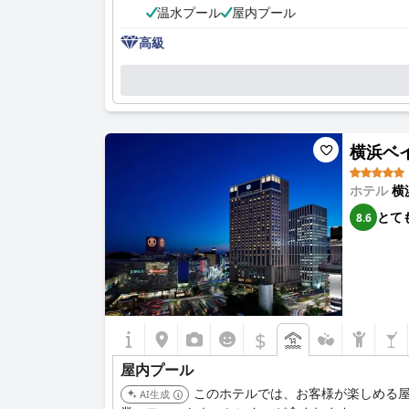
温水プール
屋内プール
高級
横浜ベイシ
ホテル
横
とて
8.6
$
屋内プール
このホテルでは、お客様が楽しめる屋
AI生成