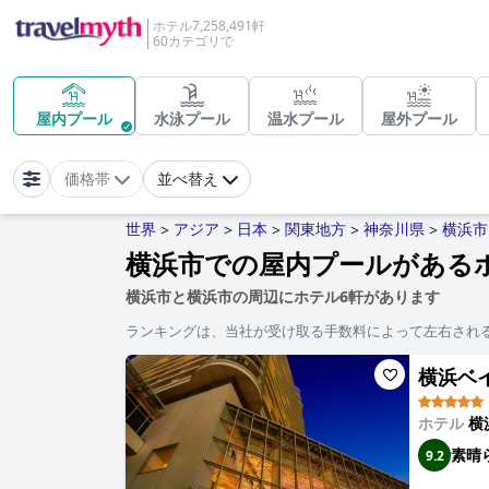
ホテル7,258,491軒
60カテゴリで
屋内プール
水泳プール
温水プール
屋外プール
価格帯
並べ替え
世界
アジア
日本
関東地方
神奈川県
横浜市
>
>
>
>
>
横浜市での屋内プールがある
横浜市と横浜市の周辺にホテル6軒があります
ランキングは、当社が受け取る手数料によって左右され
横浜ベイホ
ホテル
横
素晴
9.2