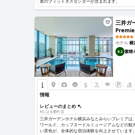
業のフィットネスセンターが含まれます。
三井ガーデ
Premie
ホテル
横
素晴
9.2
$
情報
レビューのまとめ
AIによる要約
三井ガーデンホテル横浜みなとみらいプレミアは
ワールド、カップヌードルミュージアムなどの観
い景色が、全体的な宿泊体験を向上させています