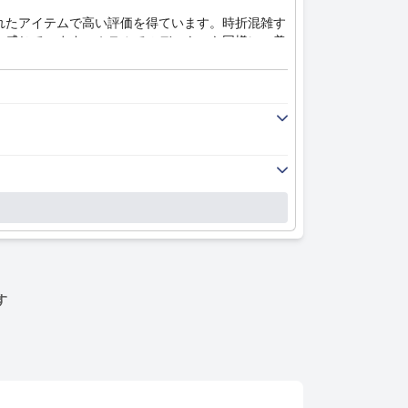
れたアイテムで高い評価を得ています。時折混雑す
と感じています。ホテルでのディナーも同様に、美
かの物流上の改善の余地はあるものの、全体的なダ
り、高い天井、富士山や横浜湾の素晴らしい景色を
な内装、様々な枕のオプションを備えた快適なベッ
で、新鮮で快適な環境に貢献しています。手入れの
クサービスから、荷物や予約に対する積極的なサポ
ブなゲスト体験をさらに高め、三井ガーデンホテル
す
ントの向上に役立つことで強調されています。ジム
ィットネス体験に貢献しています。
所に配置された電源コンセント、そしてパジャマな