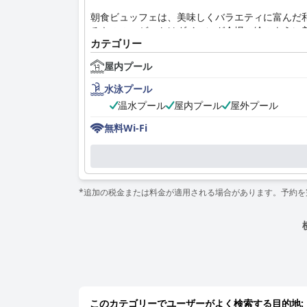
朝食ビュッフェは、美味しくバラエティに富んだ
るものの、ゲストはダイニング会場の絵のように
カテゴリー
味しい食事と様々な種類の飲み物、特においしい
イニング体験はポジティブなままです。
屋内プール
ホテルの客室は、清潔さ、広さ、そしてモダンな
水泳プール
望む大きな窓、そして角部屋や独立したバスルー
温水プール
屋内プール
屋外プール
ド、そして洗濯機やワイヤレススピーカーなどの
無料Wi-Fi
ホテルの清潔さは模範的で、共用エリアと個々の
行き届いたプールエリアとミニマルなデザインは
ホテルのスタッフは、そのフレンドリーさ、プロ
*追加の税金または料金が適用される場合があります。予約
ートまで、スタッフのゲストの満足に対する献身
横浜みなとみらいプレミアでのホスピタリティを
ホテルのWi-Fiは、その強力で信頼性の高い接
は、時折狭いと指摘されるものの、設備が整って
ゲスト用ベッドは、快適さと品質で高い評価を得
どの心のこもったアメニティは、快適さをさらに
このカテゴリーでユーザーがよく検索する目的地: