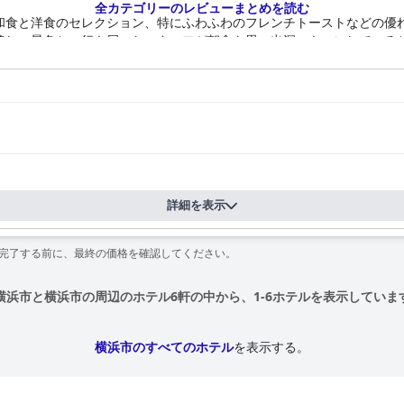
全カテゴリーのレビューまとめを読む
和食と洋食のセレクション、特にふわふわのフレンチトーストなどの優
美しい景色と、行き届いたスタッフが朝食を思い出深いものにしている
カクテルで知られる雰囲気の良いバーが高く評価されています。いくつ
アメニティで際立っています。新築で細心の注意を払って維持されてお
ム設備などの豪華な設備が備わっています。ゲストは、スタイリッシュ
実用的なアメニティに感謝しています。
客室の両方が完璧な水準で維持されています。ハウスキーピングは格別
、ホテルの清潔で魅力的な雰囲気をさらに高めています。
詳細を表示
意識、そして気配りで頻繁に称賛されています。効率的なフロントデス
を完了する前に、最終の価格を確認してください。
は明らかです。英語での効果的なコミュニケーション能力は、ポジティ
重要な資産にしています。
横浜市と横浜市の周辺のホテル6軒の中から、1-6ホテルを表示していま
続と、ストリーミングに適した印象的な速度、そして室内エンターテイメ
いて、手入れが行き届いており、宿泊客は無料で利用でき、好ましいフ
横浜市のすべてのホテル
を表示する。
ており、安らかな夜の睡眠を保証します。広々としたベッド、便利な場
高めています。