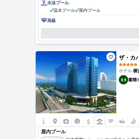
水泳プール
温水プール
屋内プール
高級
ザ・カハラ
ホテル
横
素晴
8.9
$
屋内プール