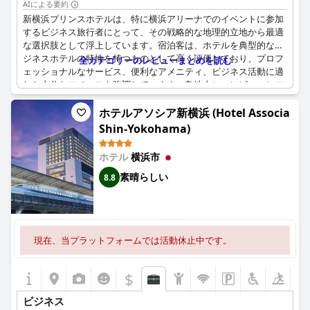
AIによる要約
新横浜プリンスホテルは、特に横浜アリーナでのイベントに参加
するビジネス旅行者にとって、その戦略的な地理的立地から最適
な選択肢として浮上しています。宿泊客は、ホテルを典型的なビ
ジネスホテルの特性を持つものとして高く評価しており、プロフ
全カテゴリーのレビューまとめを読む
ェッショナルなサービス、便利なアメニティ、ビジネス活動に適
した十分なスペースを強調しています。敷地内にコンビニエンス
ストアがあることも利便性を高め、必需品へのアクセスを容易に
しています。
ホテルアソシア新横浜 (Hotel Associa
Shin-Yokohama)
客室の清掃やアメニティの不足に関するコメントがいくつかある
ものの、ホテルの施設はフォーマルなビジネス用途に合わせて十
ホテル
横浜市
分に調整されています。ゲストは特に美しい客室と、忙しい一日
の後に歓迎される壮大なシティビューを高く評価しています。
素晴らしい
8.8
便利な交通機関との接続と中心的なロケーションは、その魅力を
さらに高め、市内を移動したり、ビジネス関連の用事を効率的に
済ませたりすることを容易にしています。ただし、ノートパソコ
現在、当プラットフォームでは活動休止中です。
ン用の3口コンセントの設置や、チェックイン時に特定のアメニ
ティが必要かどうかを積極的に尋ねるなど、改善の余地がありま
す。全体として、新横浜プリンスホテルはビジネス旅行者のニー
$
ズを効果的に満たし、快適さと利便性の両方を提供しています。
ビジネス