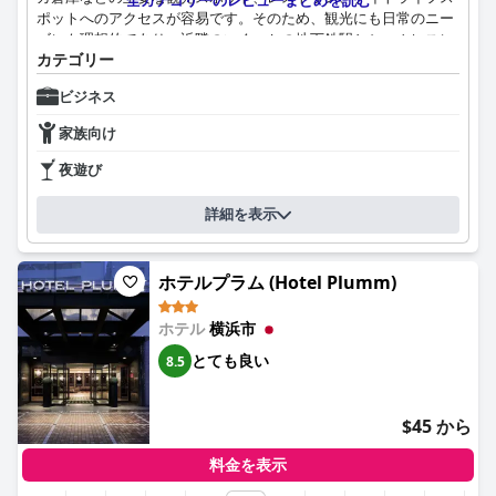
全カテゴリーのレビューまとめを読む
ポットへのアクセスが容易です。そのため、観光にも日常のニー
ズにも理想的であり、近隣のいくつかの地下鉄駅とシームレスに
カテゴリー
接続されています。
ビジネス
宿泊客は、朝食会場の質と清潔さ、そして自家製豆腐、ベーコ
ン、クロワッサンなど、提供される美味しい料理を高く評価して
家族向け
おり、賞賛に値する朝食体験を楽しんでいます。朝食の選択肢が
限られており、やや高価であると感じる宿泊客もいますが、フレ
夜遊び
ンドリーで対応の良いスタッフが全体的な食事体験を向上させて
います。
詳細を表示
ホテルの部屋は、日本の基準では比較的コンパクトであるにもか
かわらず、その清潔さと快適さで一貫して賞賛されています。ス
ホテルプラム (Hotel Plumm)
ペースは大人数のグループや荷物が多い人には狭いかもしれませ
んが、部屋は静かでリラックスできる環境を提供しています。部
ホテル
横浜市
屋の構成やサイズに関する懸念事項は、親切なスタッフによって
迅速に対応され、快適な滞在を保証します。
とても良い
8.5
清潔さは注目すべきハイライトであり、宿泊客はホテル全体の行
き届いた施設と高い衛生基準を高く評価しています。バスルーム
$45 から
のわずかな臭いやファンの騒音などの小さな問題も指摘されてい
ますが、これらは徹底した清掃体制と、丁寧で対応の良いスタッ
料金を表示
フの注意力によって打ち消されています。