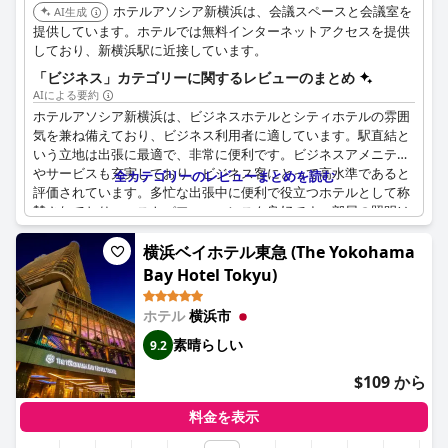
ホテルアソシア新横浜は、会議スペースと会議室を
AI生成
提供しています。ホテルでは無料インターネットアクセスを提供
しており、新横浜駅に近接しています。
「ビジネス」カテゴリーに関するレビューのまとめ
AIによる要約
ホテルアソシア新横浜は、ビジネスホテルとシティホテルの雰囲
気を兼ね備えており、ビジネス利用者に適しています。駅直結と
いう立地は出張に最適で、非常に便利です。ビジネスアメニティ
やサービスも充実しており、ビジネス客にとって高水準であると
全カテゴリーのレビューまとめを読む
評価されています。多忙な出張中に便利で役立つホテルとして称
賛されており、コストパフォーマンスも良好です。部屋の照明は
作業するにはもう少し明るい方が良いかもしれませんが、全体的
なセットアップは仕事や自習、特に試験勉強をしている人にとっ
横浜ベイホテル東急 (The Yokohama
ては完璧だと考えられています。さらに、商業施設との一体化に
Bay Hotel Tokyu)
より、旅行者の利便性が向上しています。
ホテル
横浜市
素晴らしい
9.2
$109 から
料金を表示