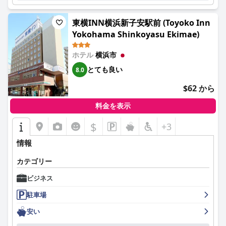
は肯定的であり、チェックアウト後も市内観光のために利用でき
るスペースがあります。
東横INN横浜新子安駅前 (Toyoko Inn
Yokohama Shinkoyasu Ekimae)
家族連れには、全員が快適に過ごせる大きなベッドを備えた広々
とした客室が用意されています。ベビーベッドや追加の簡易ベッ
ドも利用できるため、さらに便利です。近隣のイベントに参加す
ホテル
横浜市
るゲストも、そのロケーションのおかげで完璧な宿泊先として利
とても良い
8.0
用しています。
$62 から
結論として、ローズホテル横浜は、最高のロケーション、充実し
た朝食、快適で広々とした客室、献身的なスタッフ、清潔さ、そ
料金を表示
して家族に優しいサービスで印象づけており、横浜を訪れる人に
とって強く推奨される選択肢となっています。
$
+3
情報
カテゴリー
ビジネス
駐車場
安い