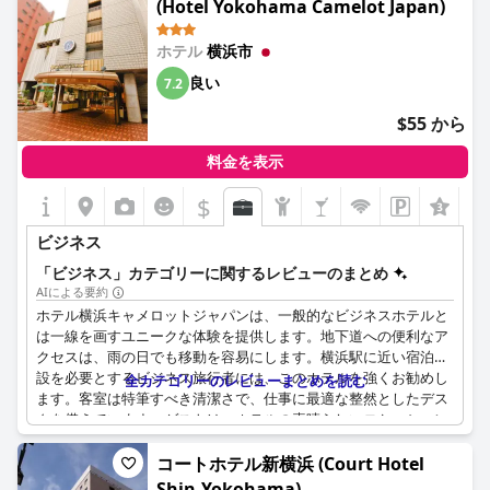
(Hotel Yokohama Camelot Japan)
ホテル
横浜市
良い
7.2
$55 から
料金を表示
$
ビジネス
「ビジネス」カテゴリーに関するレビューのまとめ
AIによる要約
ホテル横浜キャメロットジャパンは、一般的なビジネスホテルと
は一線を画すユニークな体験を提供します。地下道への便利なア
クセスは、雨の日でも移動を容易にします。横浜駅に近い宿泊施
設を必要とするビジネス旅行者には、このホテルを強くお勧めし
全カテゴリーのレビューまとめを読む
ます。客室は特筆すべき清潔さで、仕事に最適な整然としたデス
クを備えています。ゲストは、ホテルの素晴らしいロケーション
と親切なスタッフに感謝しています。ホテルは全体を通して高い
レベルの清潔さを維持しています。実用的で信頼できるビジネス
コートホテル新横浜 (Court Hotel
の選択肢として際立っており、ビジネス利用には非常に良い選択
Shin-Yokohama)