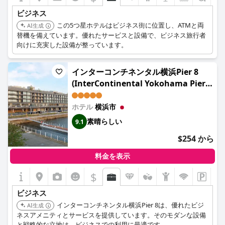
ビジネス
この5つ星ホテルはビジネス街に位置し、ATMと両
AI生成
替機を備えています。優れたサービスと設備で、ビジネス旅行者
向けに充実した設備が整っています。
インターコンチネンタル横浜Pier 8
(InterContinental Yokohama Pier 8
by IHG)
ホテル
横浜市
素晴らしい
9.1
$254 から
料金を表示
$
ビジネス
インターコンチネンタル横浜Pier 8は、優れたビジ
AI生成
ネスアメニティとサービスを提供しています。そのモダンな設備
と戦略的な立地は、ビジネスでの利用に最適です。