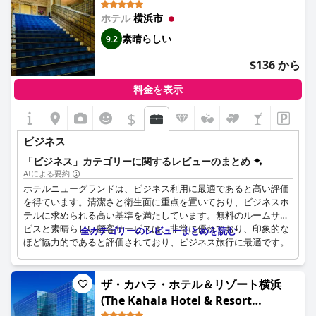
のブロードキャスト機能は、テクノロジーに精通したゲストにと
ホテル
横浜市
って利便性を高めます。
素晴らしい
9.2
時折スタッフに問題があるものの、申し分のないサービスと、温
泉や4階のファミリーマートなどの豊富なアメニティが、快適で
$136 から
効率的な滞在に貢献しています。ホテルは地下鉄の駅や地元の施
設にも近いため、ビジネス目的での魅力をさらに高めています。
料金を表示
全体として、APAホテル＆リゾート横浜ベイタワーは、出張中の
$
プロフェッショナルのニーズに十分に応える、ビジネスフレンド
リーな環境を提供しています。
ビジネス
「ビジネス」カテゴリーに関するレビューのまとめ
AIによる要約
ホテルニューグランドは、ビジネス利用に最適であると高い評価
を得ています。清潔さと衛生面に重点を置いており、ビジネスホ
テルに求められる高い基準を満たしています。無料のルームサー
ビスと素晴らしい顧客サービスは、非常に優れており、印象的な
全カテゴリーのレビューまとめを読む
ほど協力的であると評価されており、ビジネス旅行に最適です。
頻繁にビジネスで利用する人々は、施設が使いやすく、部屋の快
適さと機能性、特にラップトップの使用やリモートワークに役立
ザ・カハラ・ホテル＆リゾート横浜
つ強力な WIFI を高く評価しています。ホテルが有名であること
(The Kahala Hotel & Resort
を考えると、ハイエンドな都会の設定と手頃な価格は、魅力的な