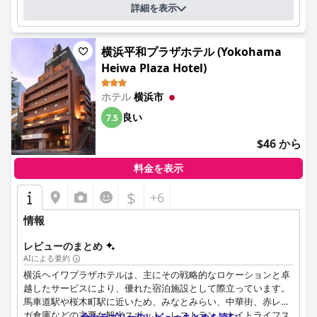
詳細を表示
横浜平和プラザホテル (Yokohama
Heiwa Plaza Hotel)
ホテル
横浜市
良い
7.5
$46 から
料金を表示
$
+6
情報
レビューのまとめ
AIによる要約
横浜ヘイワプラザホテルは、主にその戦略的なロケーションと卓
越したサービスにより、優れた宿泊施設として際立っています。
馬車道駅や桜木町駅に近いため、みなとみらい、中華街、赤レン
ガ倉庫などの主要な観光スポット、レストラン、ナイトライフス