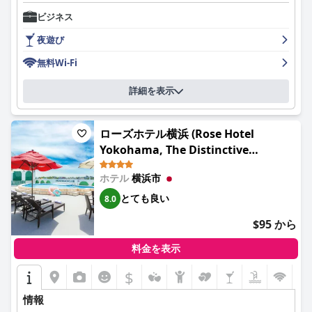
ホテルの朝食は、その種類と味について好意的な評価を受けてい
ビジネス
ます。和食と洋食が組み合わされており、ヘルシーで満足できる
と評されています。一部のゲストからは、長期滞在の場合、メニ
夜遊び
ューが単調になる可能性があり、質とプレゼンテーションの改善
が提案されていますが、朝食は一般的に価格に見合う価値がある
無料Wi-Fi
と考えられています。
詳細を表示
ホテルの客室は、清潔さと快適さが高く評価されており、多くの
ゲストが広さと手入れの行き届いた環境に感謝しています。空調
設備やバスルームの備品など、設備が古くなっているという批判
ローズホテル横浜 (Rose Hotel
もありますが、客室は価格に見合う価値があります。ホテルのス
Yokohama, The Distinctive
タッフは、プロ意識、フレンドリーさ、親切さで高く評価されて
Collection By WORLDHOTELS)
おり、全体的なゲストエクスペリエンスを大幅に向上させていま
す。
ホテル
横浜市
とても良い
8.0
ホテルの清潔さは概ね満足のいくものですが、一部のエリアで
は、より詳細な清掃と古い施設の改修が望まれます。Wi-Fiの利用
$95 から
状況はまちまちで、接続が不安定で遅いという報告もあり、信頼
性の高いインターネットアクセスを必要とする人にとっては課題
料金を表示
となっています。
$
ホテルの周辺はナイトライフが活気に満ちており、多くの飲食店
やエンターテイメント施設があります。地元のイベント時など、
情報
騒音が気になる場合もありますが、周辺地域は安全で快適なた