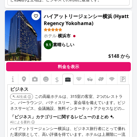
ハイアットリージェンシー横浜 (Hyatt
Regency Yokohama)
ホテル
横浜市
素晴らしい
9.1
$148 から
料金を表示
$
ビジネス
この高級ホテルは、315室の客室、2つのレストラ
AI生成
ン、バーラウンジ、パティスリー、宴会場を備えています。ビジ
ネスサービス、会議施設、無料インターネットアクセスなどの設
備も提供しています。
「ビジネス」カテゴリーに関するレビューのまとめ
AIによる要約
ハイアットリージェンシー横浜は、ビジネス旅行者にとって優れ
た選択肢として、高い評価を得ています。ホテルは上層階に一流