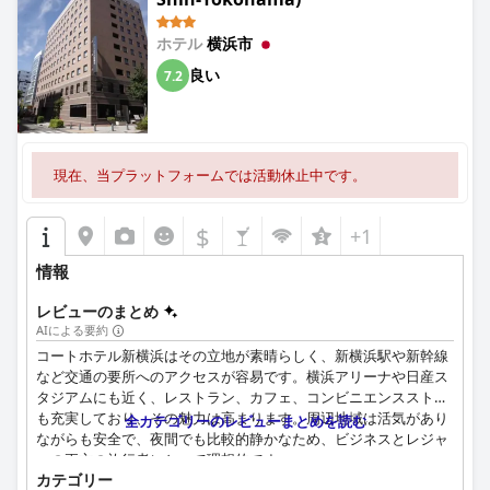
肢です。
ホテル
横浜市
良い
7.2
現在、当プラットフォームでは活動休止中です。
$
+1
情報
レビューのまとめ
AIによる要約
コートホテル新横浜はその立地が素晴らしく、新横浜駅や新幹線
など交通の要所へのアクセスが容易です。横浜アリーナや日産ス
タジアムにも近く、レストラン、カフェ、コンビニエンスストア
も充実しており、その魅力は高まります。周辺地域は活気があり
全カテゴリーのレビューまとめを読む
ながらも安全で、夜間でも比較的静かなため、ビジネスとレジャ
ーの両方の旅行者にとって理想的です。
カテゴリー