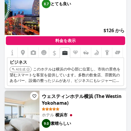
とても良い
8.7
$126 から
料金を表示
$
ビジネス
このホテルは横浜の中心部に位置し、市街の景色を
AI生成
望むスマートな客室を提供しています。多数の飲食店、雰囲気の
あるバー、設備の整ったジムがあり、ビジネスにもレジャーにも
適しています。
ウェスティンホテル横浜 (The Westin
Yokohama)
ホテル
横浜市
素晴らしい
9.0