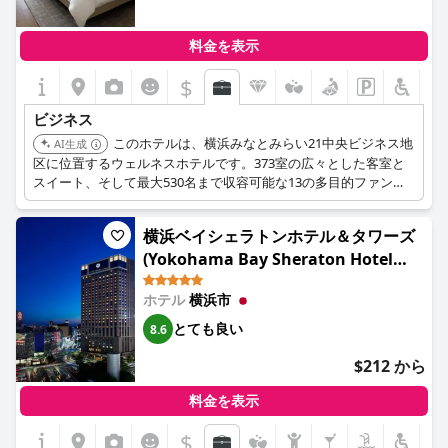
料金を表示
$
ビジネス
このホテルは、横浜みなとみらい21中央ビジネス地
AI生成
区に位置するウェルネスホテルです。373室の広々とした客室と
スイート、そして最大530名まで収容可能な13の多目的ファンク
ションスペースを備えています。
横浜ベイシェラトンホテル＆タワーズ
(Yokohama Bay Sheraton Hotel
and Towers)
ホテル
横浜市
とても良い
8.6
$212 から
料金を表示
$