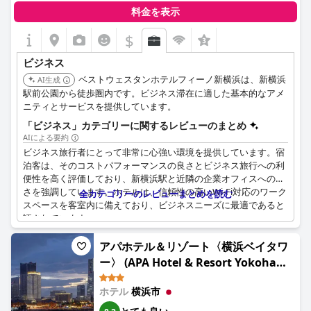
良好なロケーションは、ぴあアリーナMMなどの近くの会場への
料金を表示
アクセスを必要とする人々にとって、さらに魅力を高めていま
す。いくつかの空間的な制約はあるものの、ビジネスでの滞在に
$
は実用的で好ましい選択肢のままです。
ビジネス
ベストウェスタンホテルフィーノ新横浜は、新横浜
AI生成
駅前公園から徒歩圏内です。ビジネス滞在に適した基本的なアメ
ニティとサービスを提供しています。
「ビジネス」カテゴリーに関するレビューのまとめ
AIによる要約
ビジネス旅行者にとって非常に心強い環境を提供しています。宿
泊客は、そのコストパフォーマンスの良さとビジネス旅行への利
便性を高く評価しており、新横浜駅と近隣の企業オフィスへの近
さを強調しています。ホテルは、信頼性の高いWi-Fi対応のワーク
全カテゴリーのレビューまとめを読む
スペースを客室内に備えており、ビジネスニーズに最適であると
評されています。
ビジネス宿泊施設の有効性は、2台のノートパソコンを置ける
アパホテル＆リゾート〈横浜ベイタワ
広々としたデスクと、1階のワークエリアによって補完されてい
ー〉 (APA Hotel & Resort Yokohama
ます。長時間労働者向けに電子レンジも用意されています。ホテ
Bay Tower)
ルのロケーションは理想的であり、近くにコンビニエンスストア
ホテル
横浜市
があることで滞在の利便性が向上しています。毎朝タクシーを依
頼できる機能など、ビジネス業務をサポートすることを目的とし