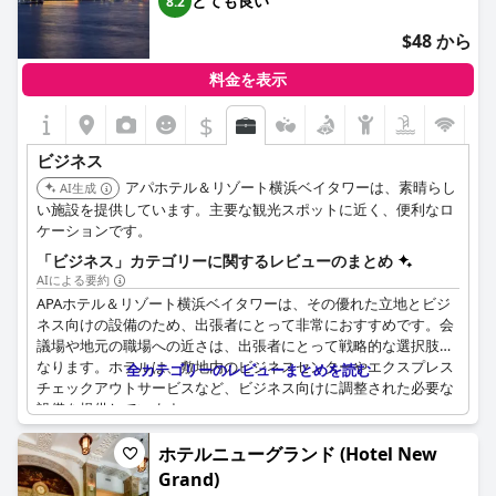
とても良い
8.2
た施設とサービスが充実しており、長期のビジネス滞在に最適で
$48 から
す。宿泊客は一貫して、ビジネス旅行に最適なロケーションとオ
プションであると見なしており、働くプロフェッショナルにとっ
料金を表示
ての全体的な適合性を強調しています。
$
ビジネス
アパホテル＆リゾート横浜ベイタワーは、素晴らし
AI生成
い施設を提供しています。主要な観光スポットに近く、便利なロ
ケーションです。
「ビジネス」カテゴリーに関するレビューのまとめ
AIによる要約
APAホテル＆リゾート横浜ベイタワーは、その優れた立地とビジ
ネス向けの設備のため、出張者にとって非常におすすめです。会
議場や地元の職場への近さは、出張者にとって戦略的な選択肢と
なります。ホテルは、敷地内のビジネスセンターやエクスプレス
全カテゴリーのレビューまとめを読む
チェックアウトサービスなど、ビジネス向けに調整された必要な
設備を提供しています。
客室は、清潔でモダンであり、大きなベッドが備わっており、短
ホテルニューグランド (Hotel New
期の会議と長期滞在の両方に最適であると説明されています。さ
Grand)
らに、ユーザーフレンドリーなアプリと、電話からテレビ画面へ