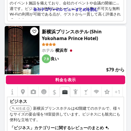
のイベント施設を備えており、会社のイベントや会議の開催に最
適です。ビジネスに便利なロケーションや、仕事に不可欠な無料
全カテゴリーのレビューまとめを読む
Wi-Fiの利用が可能である点が、ゲストから一貫して高く評価され
ています。
ホテルのビジネスセンターについては、改善の余地があるという
新横浜プリンスホテル (Shin
意見もあります。しかしながら、ビジネス旅行者向けの全体的な
Yokohama Prince Hotel)
サービスは賞賛されており、多くの人がスタッフの丁寧で親切な
サービスを指摘しています。ホテルのアメニティの質は、ハイア
ホテル
横浜市
ットの施設に期待される高い水準に沿っており、ビジネスクラス
の体験を保証します。
良い
7.9
チェックインの手続きはもっとスムーズになる可能性があるとい
$79 から
う意見もありましたが、ホテルは可能な限り柔軟なチェックイン
時間に対応しています。ハウスキーピングサービスは模範的であ
料金を表示
ると頻繁に評されており、清潔で快適な環境をゲストに提供して
$
+1
います。
ビジネス
要するに、ハイアットリージェンシー横浜は、優れた施設、戦略
的なロケーション、そして行き届いたサービスを組み合わせるこ
新横浜プリンスホテルは42階建てのホテルで、様々
AI生成
とで、ビジネス旅行者のニーズに応える高いパフォーマンスを発
なサイズの宴会場を18室提供しています。ビジネスにも観光にも
揮しています。ただし、ビジネスセンターなど、改善の余地があ
便利な立地です。
る分野もあります。
「ビジネス」カテゴリーに関するレビューのまとめ