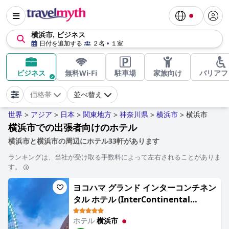
横浜市, ビジネス
日付を追加する
２名
１室
ビジネス
無料Wi-Fi
駐車場
家族向け
バリアフ
価格帯
並べ替え
世界
アジア
日本
関東地方
神奈川県
横浜市
横浜市
>
>
>
>
>
>
横浜市での出張者向けのホテル
横浜市と横浜市の周辺にホテル33軒があります
ランキングは、当社が受け取る手数料によって左右されることがありま
す。
ヨコハマ グランド インターコンチネン
タル ホテル (InterContinental
Yokohama Grand by IHG)
ホテル
横浜市