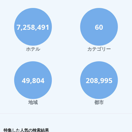
典型であるという言及もありますが、全体的な利便性と実用性に
より、快適な滞在が保証されます。大浴場は、ホテルの施設のも
っとありふれた側面にもかかわらず、多くの宿泊客が楽しめるも
う一つのハイライトです。
7,258,491
60
頻繁に病院を訪れる人にとって、ホテルが地元の病院に近く、早
朝の診察に便利であることは、さらに利便性を高めます。ベッド
が小さく、アメニティの品質が平均的であるという言及もありま
すが、全体的なフィードバックは、ホテルプルムが、特にビジネ
ホテル
カテゴリー
スでの宿泊施設において、立地と実用的なサービスを優先する人
にとって、信頼できる選択肢であることを示しています。
49,804
208,995
地域
都市
特集した人気の検索結果