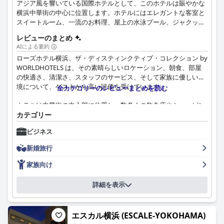
アジア風を響いている国際ホテルとして、このホテルは賑やかな
め、マナーの良いゲストが集まります。
横浜中華街の中心に位置します。ホテルにはエレガントな客室と
スイートルーム、一流のお料理、屋上の水泳プール、ジャクッジ
全体として、コートホテル新横浜は、戦略的なロケーションに位
などが備わっています。
置し、快適さと利便性を提供するリーズナブルな宿泊施設です。
レビューのまとめ
清潔な客室、フレンドリーなスタッフ、主要な観光スポットへの
AIによる要約
アクセスの良さから、短期滞在には堅実な選択肢となります。
ローズホテル横浜、ザ・ディスティンクティブ・コレクション by
WORLDHOTELS は、その素晴らしいロケーション、朝食、部屋
の快適さ、清潔さ、スタッフのサービス、そして家族に優しい環
境について、ゲストから高い評価を受けています。
全カテゴリーのレビューまとめを読む
ホテルは中華街の中心部に位置し、数多くの飲食店やショッピン
グ街へのアクセスが抜群です。横浜ベイ、山下公園、元町、そし
カテゴリー
て地下鉄や鉄道駅、羽田空港への直通バスが出る京急バス停な
ビジネス
ど、主要な交通機関へのアクセスも便利です。最高のロケーショ
ンと清潔で快適な宿泊施設が組み合わさり、レジャー旅行者にも
新婚旅行
ビジネス旅行者にも理想的な選択肢となっています。
家族向け
朝食ビュッフェは、和食、中華、洋食の豊富な種類が好評で、特
に重慶飯店（じゅうけいはんてん）の点心が注目されています。
詳細を表示
よくできたオムレツ、美味しいケーキ、中華粥も好評です。価格
設定や米粥の温度については若干の懸念があるものの、全体とし
て朝食体験は高く評価されています。
エスカル横浜 (ESCALE-YOKOHAMA)