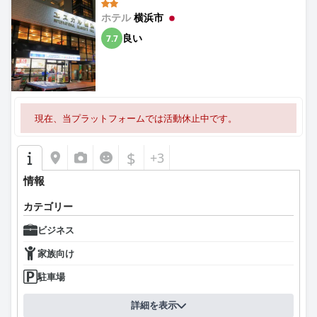
広々として清潔な客室はゲストに好評で、快適で、現代的なアメ
ホテル
横浜市
ニティとノスタルジックな魅力が融合していると評されることが
多いです。家族連れに十分な広さがあり、落ち着いた雰囲気も喜
良い
7.7
ばれています。ベッドが少し硬いという意見もありましたが、清
潔さを維持しようとするホテルの努力が際立っています。施設に
は多少古さが感じられ、時折カビ臭いこともありますが、清潔さ
は際立っています。
スタッフの素晴らしいサービスは、ゲスト体験を大幅に向上させ
現在、当プラットフォームでは活動休止中です。
ています。親切で礼儀正しく、気配りができると評されており、
言葉の壁があるにもかかわらず、レンタカーやバスの予約を手伝
うなど、ゲストを支援するために期待以上のことを行っていま
$
+3
す。子供たちへの思いやりのある対応は特に高く評価されてお
り、温かい家族的な雰囲気を作り出しています。
情報
屋上プールは、大人にも子供にも涼しく爽やかな場所として肯定
カテゴリー
的なコメントが寄せられています。利用には追加料金がかかりま
ビジネス
すが、混雑を防ぐための整理された時間制限が評価されていま
す。
家族向け
ホテルでの駐車場は24時間利用可能で、丁寧で親切なスタッフが
駐車場
おり便利です。ただし、駐車料金が高いと感じるゲストもおり、
広告された料金と実際の料金との間に相違があると指摘する人も
詳細を表示
いました。これらの懸念にもかかわらず、全体的な駐車場の体験