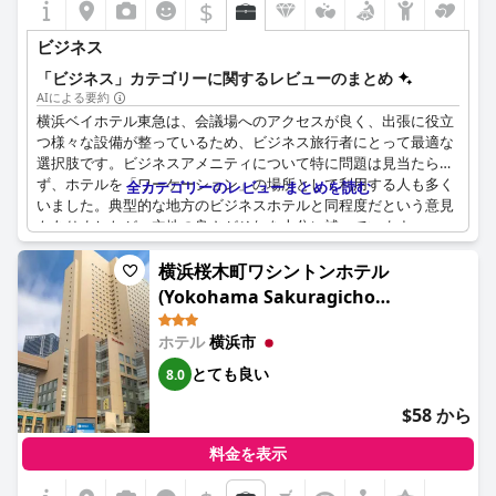
$
ビジネス
「ビジネス」カテゴリーに関するレビューのまとめ
AIによる要約
横浜ベイホテル東急は、会議場へのアクセスが良く、出張に役立
つ様々な設備が整っているため、ビジネス旅行者にとって最適な
選択肢です。ビジネスアメニティについて特に問題は見当たら
ず、ホテルを「ワーケーション」の場所として利用する人も多く
全カテゴリーのレビューまとめを読む
いました。典型的な地方のビジネスホテルと同程度だという意見
もありましたが、立地の良さがそれを十分に補っています。
横浜桜木町ワシントンホテル
(Yokohama Sakuragicho
Washington Hotel)
ホテル
横浜市
とても良い
8.0
$58 から
料金を表示