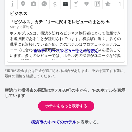
$
+1
横浜ヘイワプラザホテルのスタッフは、その卓越した親しみやす
さとサポートで頻繁に称賛されています。彼らの礼儀正しさ、明
ビジネス
るい態度、詳細な情報は、ゲスト体験に大きく貢献し、訪問者に
「ビジネス」カテゴリーに関するレビューのまとめ
歓迎され、安全だと感じさせます。
AIによる要約
ホテルプルムは、横浜を訪れるビジネス旅行者にとって信頼でき
要するに、横浜ヘイワプラザホテルは、素晴らしいロケーショ
る選択肢であることが証明されています。横浜駅に近く、多くの
ン、清潔さ、献身的なスタッフを組み合わせ、レジャーや予算を
職場にも近接しているため、このホテルはプロフェッショナルの
重視する旅行者の両方にとって、非常に便利で魅力的な滞在を提
ニーズに合わせた必要不可欠なアメニティとサービスを提供して
供します。
全カテゴリーのレビューまとめを読む
います。多くのレビューでは、ホテル内の温泉がユニークな特典
として強調されており、忙しい一日の終わりにリラックスできま
す。客室は、十分なワークスペースと一人での滞在に適した快適
*追加の税金または料金が適用される場合があります。予約を完了する前に、
さを備え、仕事に適していると評されています。
最終の価格を確認してください。
宿泊客は、フロントデスクから必要なものを合理的に受け取れる
システムを高く評価しており、スムーズで効率的な体験に貢献し
横浜市と横浜市の周辺のホテル33軒の中から、1-20ホテルを表示
ています。フロントデスクのスタッフは、迅速かつフレンドリー
しています
なサービスで称賛されており、ビジネスの約束や試験の交通手段
や時間に関する貴重な情報を提供しています。
ホテルをもっと表示する
ホテルの価格設定はそのカテゴリーにおいてリーズナブルで費用
横浜市のすべてのホテル
を表示する。
対効果が高いと考えられており、出張に予算に優しいオプション
となっています。客室やアメニティは標準的なビジネスホテルの