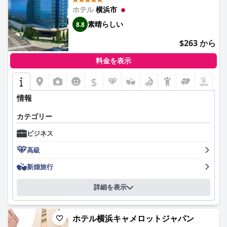
Yokohama)
選択肢となっています。快適で便利な会議室の利用可能性は、ビ
ホテル
横浜市
ジネスミーティングの実用性を高めます。
素晴らしい
8.8
ビジネスセンターやビジネス向けの設備などのサービスが、その
魅力をさらに高めています。ホテルの豊かな歴史と建築的な価値
$263 から
が注目されており、滞在する価値を高めています。顧客サポート
は、特別な機会に無料のペストリーを提供するなど、心のこもっ
料金を表示
たもてなしで際立っています。
$
一部のゲストは、提供される品質に対して価格が高いと感じるか
情報
もしれませんが、平日のコストパフォーマンスは優れていると見
なされています。予約と対応のプロセスは、好印象を与えます。
カテゴリー
ホテルには、カードキーよりもアナログキーを好むことや、ダイ
ニングサービスが混み合っているというわずかな欠点がありま
ビジネス
す。それでも、ビジネス旅行者にとって全体的な経験は、高く評
価され、推奨されています。
高級
新婚旅行
詳細を表示
ホテル横浜キャメロットジャパン