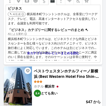
$
ビジネス
横浜桜木町ワシントンホテルは、全客室にワークデ
AI生成
スク、テレビ、電話、高速インターネットアクセスを提供してい
ます。会議室も利用可能です。
「ビジネス」カテゴリーに関するレビューのまとめ
AIによる要約
横浜桜木町ワシントンホテルは、ビジネスライクな内装とビジネ
スセンターを含む様々なビジネス向けのアメニティで、ビジネス
旅行者によく対応しています。このホテルは主にビジネスでの利
用に適しており、十分な設備とアクセスで、プロのニーズに満足
全カテゴリーのレビューまとめを読む
のいく滞在を提供します。そのロケーションは非常に便利で、中
心部に位置し、素晴らしい景色を望め、地元のモールにも近いで
す。宿泊客は、効率的な時間管理を可能にする迅速なセルフチェ
ックアウトプロセスと、ロケーションの良いダイニングエリアで
ベストウェスタンホテルフィーノ新横
の質の高いバラエティ豊かな朝食に感謝しています。
浜 (Best Western Hotel Fino Shin-
Yokohama)
ビジネスでの滞在に高く評価されている一方、部屋が少し狭いか
ホテル
横浜市
もしれないというレビューや、ベッドの硬さがすべての人に合う
とは限らないという指摘もあります。しかし、優れたコストパフ
とても良い
8.4
ォーマンスとビジネス目的での全体的なポジティブな体験によ
$47 から
り、ビジネス旅行者にとって信頼できる選択肢となっています。