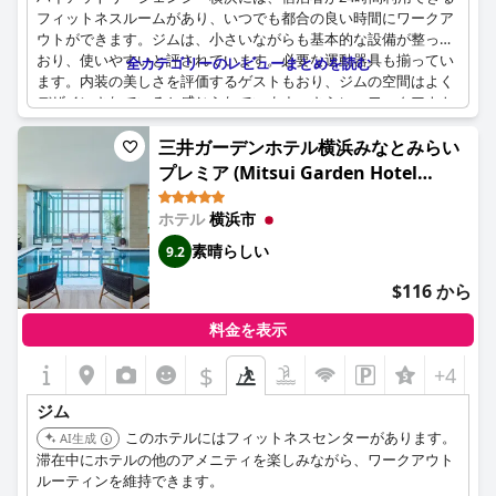
フィットネスルームがあり、いつでも都合の良い時間にワークア
ウトができます。ジムは、小さいながらも基本的な設備が整って
おり、使いやすいと評されています。必要な運動器具も揃ってい
全カテゴリーのレビューまとめを読む
ます。内装の美しさを評価するゲストもおり、ジムの空間はよく
デザインされていると感じられています。さらに、ワークアウト
エリアもあり、ジムの施設からはベイブリッジの眺めを楽しむこ
とができ、ワークアウトに心地よい視覚的な要素を加えていま
三井ガーデンホテル横浜みなとみらい
す。ジムとシャワー設備は限られているとされていますが、多く
プレミア (Mitsui Garden Hotel
のゲストは滞在中に有益なアメニティとして利用しています。
Yokohama Minatomirai Premier)
ホテル
横浜市
素晴らしい
9.2
$116 から
料金を表示
$
+4
ジム
このホテルにはフィットネスセンターがあります。
AI生成
滞在中にホテルの他のアメニティを楽しみながら、ワークアウト
ルーティンを維持できます。