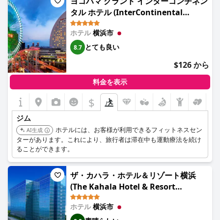
ヨコハマ グランド インターコンチネン
タル ホテル (InterContinental
Yokohama Grand by IHG)
ホテル
横浜市
とても良い
8.7
$126 から
料金を表示
$
ジム
ホテルには、お客様が利用できるフィットネスセン
AI生成
ターがあります。これにより、旅行者は滞在中も運動療法を続け
ることができます。
ザ・カハラ・ホテル＆リゾート横浜
(The Kahala Hotel & Resort
Yokohama)
ホテル
横浜市