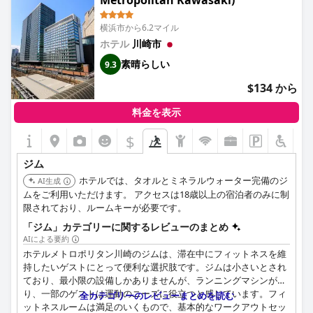
Metropolitan Kawasaki)
横浜市から6.2マイル
ホテル
川崎市
素晴らしい
9.3
$134 から
料金を表示
$
ジム
ホテルでは、タオルとミネラルウォーター完備のジ
AI生成
ムをご利用いただけます。 アクセスは18歳以上の宿泊者のみに制
限されており、ルームキーが必要です。
「ジム」カテゴリーに関するレビューのまとめ
AIによる要約
ホテルメトロポリタン川崎のジムは、滞在中にフィットネスを維
持したいゲストにとって便利な選択肢です。ジムは小さいとされ
ており、最小限の設備しかありませんが、ランニングマシンがあ
り、一部のゲストは運動のニーズに役立つと感じています。フィ
全カテゴリーのレビューまとめを読む
ットネスルームは満足のいくもので、基本的なワークアウトセッ