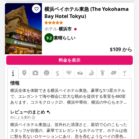
横浜ベイホテル東急 (The Yokohama
Bay Hotel Tokyu)
ホテル
横浜市
素晴らしい
9.2
$109 から
料金を表示
$
情報
横浜全体を体験できる横浜ベイホテル東急。豪華な5つ星ホテル
で、エレガントで海や都会に壮大な眺めを提供する客室を480室
あります。コスモクロック21、横浜中華街、横浜の中心もホテル
からすぐ近くにあるので、お客様は遠慮なく街の名所を探訪でき
レビューのまとめ
ます。
AIによる要約
横浜ベイホテル東急は、並外れた清潔さと、親切で心のこもった
スタッフが自慢の、豪華でエレガントなホテルです。ホテルは他
に類を見ないロケーションにあり、息を呑むようなベイの景色を