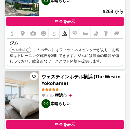
素晴らしい
8.8
$263 から
料金を表示
$
ジム
このホテルにはフィットネスセンターがあり、お客
AI生成
様はトレーニング施設を利用できます。ジムには最新の機器が備
わっており、総合的なワークアウト体験を提供します。
ウェスティンホテル横浜 (The Westin
Yokohama)
ホテル
横浜市
素晴らしい
9.0
料金を表示