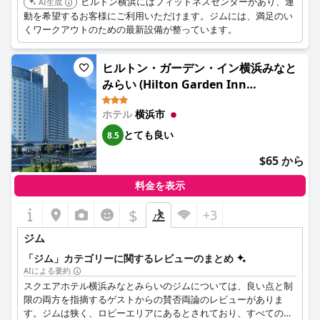
したが、これらのアメニティの営業時間がもっと長いことを望む
ヒルトン横浜にはフィットネスセンターがあり、運
AI生成
ゲストもいました。
動を希望するお客様にご利用いただけます。ジムには、満足のい
くワークアウトのための最新設備が整っています。
全体として、三井ガーデンホテル横浜みなとみらいプレミアのジ
ムは、手入れが行き届き、適切に設備された施設として際立って
ヒルトン・ガーデン・イン横浜みなと
おり、ゲストがホテルで得られる好ましいフィットネス体験に貢
献しています。
みらい (Hilton Garden Inn
Yokohama Minatomirai)
ホテル
横浜市
とても良い
8.5
$65 から
料金を表示
$
+3
ジム
「ジム」カテゴリーに関するレビューのまとめ
AIによる要約
スクエアホテル横浜みなとみらいのジムについては、良い点と制
限の両方を指摘するゲストからの賛否両論のレビューがありま
す。ジムは狭く、ロビーエリアにあるとされており、すべての人