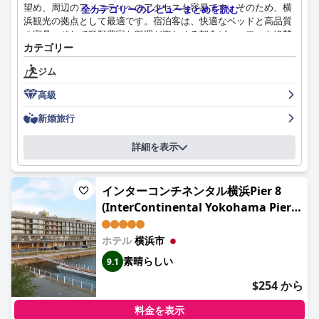
望め、周辺のアメニティへのアクセスも容易です。そのため、横
全カテゴリーのレビューまとめを読む
浜観光の拠点として最適です。宿泊客は、快適なベッドと高品質
の寝具、そして種類豊富な料理が楽しめる朝食ビュッフェを絶賛
カテゴリー
しています。また、ホテルは便利な施設や会議場に近いロケーシ
ョンのため、ビジネス旅行者にも最適です。ロマンチックな休暇
ジム
を求めるカップルは、広くて美しい客室、素晴らしい眺め、そし
て素晴らしいサービスが、特別なハネムーンに最適だと感じるで
高級
しょう。全体として、横浜ベイホテル東急は、横浜で贅沢で思い
出に残る滞在を求める方には強くお勧めです。
新婚旅行
詳細を表示
インターコンチネンタル横浜Pier 8
(InterContinental Yokohama Pier 8
by IHG)
ホテル
横浜市
素晴らしい
9.1
$254 から
料金を表示