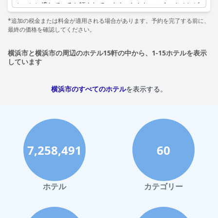
ションに適していると評されています。しかし、いくつかのレビ
ューでは、より包括的なトレーニング計画に対応するため、ジム
*追加の税金または料金が適用される場合があります。予約を完了する前に、
にウェイトなど、追加の多様な設備があると良いという指摘があ
最終の価格を確認してください。
りました。良い点は、ジムが無料で利用できることで、ワークア
ウトでリフレッシュしたいゲストにとって価値があります。ラン
ドリー設備が必要な方のために、ジムの隣にこれらの設備も利用
横浜市と横浜市の周辺のホテル15軒の中から、1-15ホテルを表示
可能です。
しています
横浜市のすべてのホテル
を表示する。
7,258,491
60
ホテル
カテゴリー