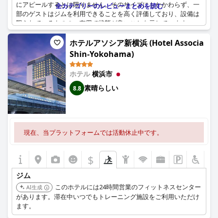
にアピールするとは限りません。そのサイズにもかかわらず、一
全カテゴリーのレビューまとめを読む
部のゲストはジムを利用できることを高く評価しており、設備は
限られているものの、有用で状態が良いことを示しています。
いくつかのレビューでは、ジムがスーパーマーケットの隣にある
ホテルアソシア新横浜 (Hotel Associa
便利なロケーションであると指摘されており、他のレビューで
Shin-Yokohama)
は、観覧車が見える最上階からの眺めなど、ホテルの追加施設を
楽しんでいると述べています。さらに、ジムが無料であること
ホテル
横浜市
は、一部のゲストにとってプラスのポイントでした。
素晴らしい
8.8
ただし、批判としては、ジムが小さすぎることが挙げられ、ある
ゲストはマシンが故障していると指摘しています。全体として、
スクエアホテル横浜みなとみらいのジム施設は、フィットネス愛
好家の期待に応えられないかもしれませんが、旅行中にワークア
現在、当プラットフォームでは活動休止中です。
ウトのルーチンを維持したいと考えている人にとっては便利なア
メニティを提供しています。
$
ジム
このホテルには24時間営業のフィットネスセンター
AI生成
があります。滞在中いつでもトレーニング施設をご利用いただけ
ます。