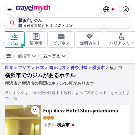
横浜市, ジム
日付を追加する
２名
１室
ジム
駐車場
ビジネス
無料Wi-Fi
バリアフリー
価格帯
並べ替え
世界
アジア
日本
関東地方
神奈川県
横浜市
横浜市
>
>
>
>
>
>
横浜市でのジムがあるホテル
横浜市と横浜市の周辺にホテル15軒があります
ランキングは、当社が受け取る手数料によって左右されることがありま
す。
Fuji View Hotel Shin-yokohama
ホテル
横浜市
0.0