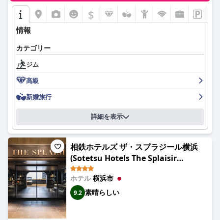
$
情報
カテゴリー
ジム
高級
新婚旅行
詳細を表示
相鉄ホテルズ ザ・スプラジール横浜
(Sotetsu Hotels The Splaisir
Yokohama)
ホテル
横浜市
素晴らしい
9.2