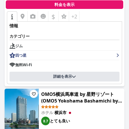
料金を表示
$
+2
情報
カテゴリー
ジム
四つ星
無料Wi-Fi
詳細を表示
OMO5横浜馬車道 by 星野リゾート
(OMO5 Yokohama Bashamichi by
Hoshino Resorts)
ホテル
横浜市
とても良い
8.7