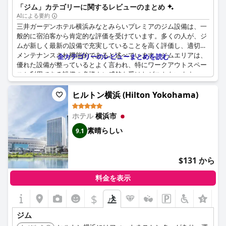
「ジム」カテゴリーに関するレビューのまとめ
AIによる要約
三井ガーデンホテル横浜みなとみらいプレミアのジム設備は、一
般的に宿泊客から肯定的な評価を受けています。多くの人が、ジ
ムが新しく最新の設備で充実していることを高く評価し、適切に
メンテナンスされ機能的であると述べています。ジムエリアは、
全カテゴリーのレビューまとめを読む
優れた設備が整っているとよく言われ、特にワークアウトスペー
スと利用できる設備の多様さに感銘を受けたゲストもいます。
ゲストは、ジムが無料であることの利便性を高く評価しました。
ヒルトン横浜 (Hilton Yokohama)
特に、同様のアメニティに対して料金を請求する近くのホテルと
比較した場合にそう感じました。ジムが小さいと感じた人もいま
ホテル
横浜市
したが、基本的なものが揃っており、十分なワークアウトができ
素晴らしい
9.1
ると述べています。
ただし、ジムの改善が必要であるとか、期待したほど広くないと
いう意見も少数ありました。それにもかかわらず、ジム設備の品
$131 から
質とメンテナンスに関しては、全体的に肯定的な意見が残ってい
ます。
料金を表示
$
ジムに加えて、ホテルには印象的な屋内および屋外プール、さら
+3
にホットタブもあり、ホテルでの全体的なフィットネス体験を向
ジム
上させています。レンタル水着が含まれていることは評価されま