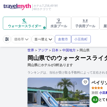
ホテル7,258,491軒
60カテゴリで
ウォータースライダー
水泳プール
子供用プール
屋
倉敷市
小豆島町
価格帯
並べ替え
世界
アジア
日本
中国地方
岡山県
>
>
>
>
岡山県でのウォータースライ
岡山県にホテルが2軒あります
ランキングは、当社が受け取る手数料によって左右され
ベイリゾー
旅館
小豆
とて
8.3