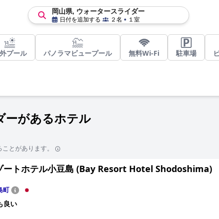
岡山県, ウォータースライダー
日付を追加する
２名
１室
外プール
パノラマビュープール
無料Wi-Fi
駐車場
ダーがあるホテル
ることがあります。
トホテル小豆島 (Bay Resort Hotel Shodoshima)
島町
も良い