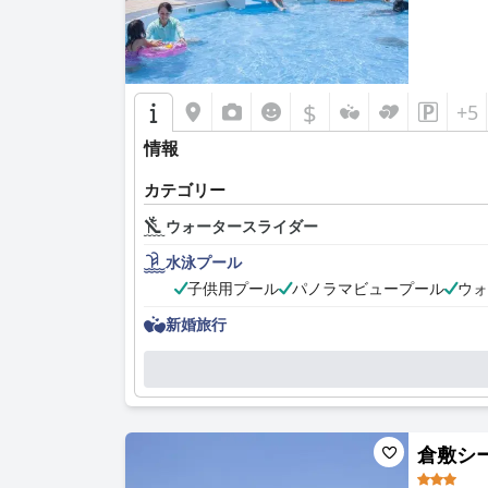
$
+5
情報
カテゴリー
ウォータースライダー
水泳プール
子供用プール
パノラマビュープール
ウォ
新婚旅行
倉敷シーサ