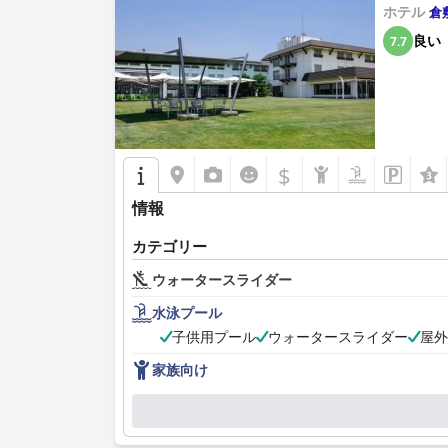
ホテル
倉
良い
7.7
$
情報
カテゴリー
ウォータースライダー
水泳プール
子供用プール
ウォータースライダー
屋外
家族向け