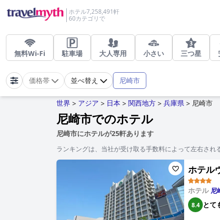
ホテル7,258,491軒
60カテゴリで
無料Wi-Fi
駐車場
大人専用
小さい
三つ星
尼崎市
価格帯
並べ替え
世界
アジア
日本
関西地方
兵庫県
尼崎市
>
>
>
>
>
尼崎市でのホテル
尼崎市にホテルが25軒あります
ランキングは、当社が受け取る手数料によって左右され
ホテルヴィ
ホテル
尼
とて
8.4