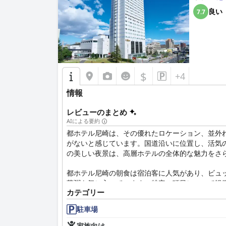
良い
7.7
$
+4
情報
レビューのまとめ
AIによる要約
都ホテル尼崎は、その優れたロケーション、並外
がないと感じています。国道沿いに位置し、活気
の美しい夜景は、高層ホテルの全体的な魅力をさ
都ホテル尼崎の朝食は宿泊客に人気があり、ビュ
華粥を気に入っています。特定の項目について軽
カテゴリー
いと感じた人もいましたが、朝食の提供は広く称
駐車場
都ホテル尼崎の客室は、広々としていて清潔で快
ます。アメニティの毎日の補充と、特に夜間の印
家族向け