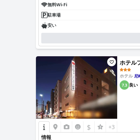
無料Wi-Fi
駐車場
安い
ホテルファ
ホテル
尼
良い
7.3
$
+3
情報