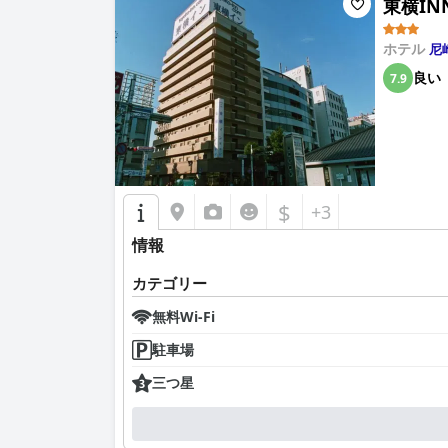
東横INN
指摘されましたが、全体的な満足度には大きな影
全体として、「
ホテル パパノエール 尼崎 (ホテル 
ホテル
尼
ルのコンセプトに慣れている人にとって好ましい
良い
7.9
$
+3
情報
カテゴリー
無料Wi-Fi
駐車場
三つ星