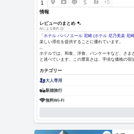
$
+5
情報
レビューのまとめ
AIによる要約
「
ホテル パパノエール 尼崎 (ホテル 尼乃美楽 尼崎
楽しい滞在を提供することに優れています。
ホテルでは、和食、洋食、パンケーキなど、さま
と述べています。この豊富さは、手頃な価格の宿
カテゴリー
客室は、清潔さ、快適さ、広さで頻繁に褒められ
す。バスルームのドアがきちんと閉まらないとい
大人専用
清潔さはホテル全体に及び、スタッフは内装と外
新婚旅行
いますが、ハウスキーピングのわずかな不備を指
無料Wi-Fi
「
ホテル パパノエール 尼崎 (ホテル 尼乃美楽 尼崎
あるものの、彼らの友好的で迅速な支援は、全体
このホテルはラブホテルとして運営されており、
庭園などのアメニティを評価するゲストもいます