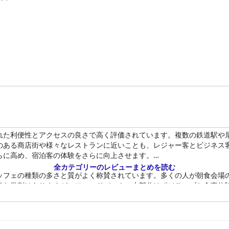
れた利便性とアクセスの良さで高く評価されています。複数の鉄道駅や
のある商店街や様々なレストランに近いことも、レジャー客とビジネス
らに高め、宿泊客の体験をさらに向上させます。
全カテゴリーのレビューまとめを読む
ッフェの種類の多さと質がよく称賛されています。多くの人が朝食会場
微な批判はありますが、フィードバックの大部分はポジティブな食事体
賛されました。
適だと評されています。宿泊客は、よく考えられた家具の配置と調整可
象的な景色が、客室体験をさらに高めます。やや時代遅れの外観や、時