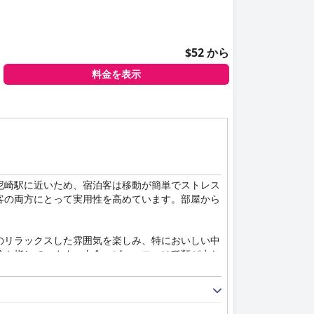
$52 から
料金を表示
尼崎駅に近いため、宿泊客は移動が簡単でストレス
客の両方にとって実用性を高めています。部屋から
のリラックスした雰囲気を楽しみ、特においしい中
験を指しています。夕食のビュッフェは種類が少な
能な照明に感謝しており、快適な滞在に貢献してい
折バスタブの清潔さに関する懸念など、いくつかの