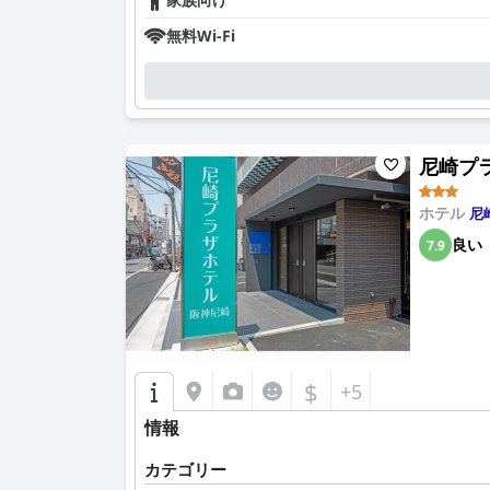
小さな問題はありますが、ゲストからのフィード
無料Wi-Fi
都ホテル尼崎では、清潔さが際立っており、宿泊
な昔ながらの日本のスタイルを維持しています。
ホテルのスタッフは、卓越したサービスとおもて
りは、ゲストエクスペリエンスを大幅に向上させ
尼崎プラザ
駐車場設備は高く評価されており、多くのゲスト
の）、複数回の出入りが容易であることは、全体
ホテル
尼
良い
7.9
最後に、都ホテル尼崎のベッドは、その快適さと
れる居心地の良い雰囲気に感謝し、ぐっすりとお
要するに、都ホテル尼崎は、便利なロケーション
ベッドが際立っています。これらの品質は、旅行
$
+5
情報
カテゴリー