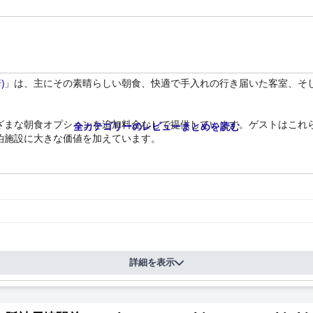
)
」は、主にその素晴らしい朝食、快適で手入れの行き届いた客室、そ
ざまな朝食オプションを追加料金なしで提供しています。ゲストはこれ
全カテゴリーのレビューまとめを読む
泊施設に大きな価値を加えています。
ています。最近改装された客室は、モダンで豪華な雰囲気を醸し出し、
う小さな問題はあるものの、客室全体の雰囲気は、安らかで楽しい体験
装の両方がきちんと手入れされていることを保証しています。ゲストは
摘する人もいました。
)
」のスタッフは、その礼儀正しく親切な性質で絶賛されています。一
的なゲストエクスペリエンスを高めています。
詳細を表示
特定のタイプのゲストに適したユニークな機能を提供していることを認
が、そのデザインは客室への自由な出入りを制限しています。電気コン