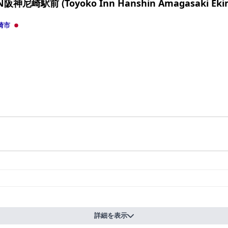
阪神尼崎駅前 (Toyoko Inn Hanshin Amagasaki Eki
響を与えませんでした。
尼乃美楽 尼崎)
」は、高品質の朝食、清潔で快適な客室、そして優れた
崎市
選択肢となっています。
詳細を表示