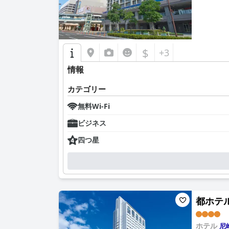
$
+3
情報
カテゴリー
無料Wi-Fi
ビジネス
四つ星
都ホテル 
ホテル
尼