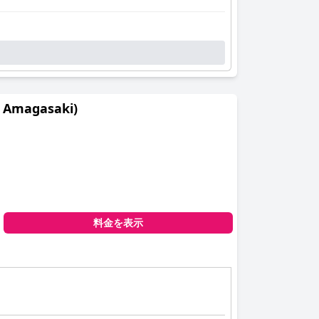
は、モダンな清潔さの基準を確保しながら、魅力的
適で快適な環境を提供します。
駐車場での効率的なサービスまで、スタッフの気配
さらに快適さを加えています。
Amagasaki)
ズナブルな料金、十分なスペース（時々狭いもの
ふわふわの寝具と快適なマットレスによって提供さ
たスタッフサービス、手頃な価格の駐車場、快適な
料金を表示