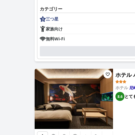
カテゴリー
三つ星
家族向け
無料Wi-Fi
ホテル 
ホテル
尼
とて
8.6