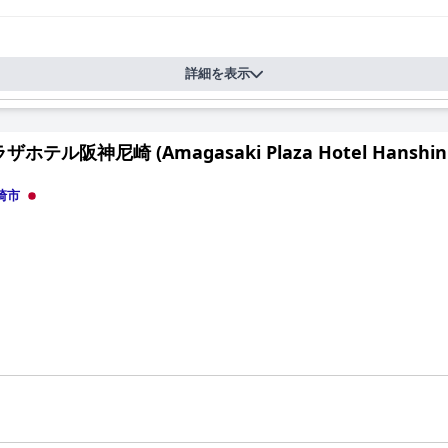
バックは主にポジティブです。
客は施設の非の打ちどころのない状態を頻繁に指摘しています。ホテル
清掃スタッフの徹底ぶりと、施設全体の清潔さは、すべての訪問者に快
詳細を表示
なしで一貫して称賛されています。フロントでの丁寧さや親切さから、
ます。多言語対応のスタッフがいることは、海外からのゲストにとって
ホテル阪神尼崎 (Amagasaki Plaza Hotel Hanshin 
が地下駐車場の手頃な価格と利便性についてコメントしています。リー
的な滞在にプラスに貢献しています。
崎市
サイズで頻繁に称賛されています。宿泊客は、安らかな睡眠を報告し、
休みいただけます。
、素晴らしい朝食、広々とした清潔な客室、高い清潔さの基準、卓越し
者の間で非常に人気のある選択肢となっています。