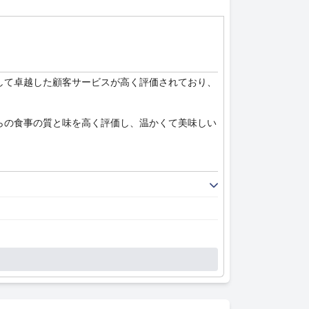
して卓越した顧客サービスが高く評価されており、
らの食事の質と味を高く評価し、温かくて美味しい
手入れの行き届いた設備と半露天風呂を備えていま
に大きく貢献しています。
バスルームやその他の施設の完璧な状態に感謝して
部のスタッフの不親切さについての言及がいくつか
識することが重要です。オープンウィンドウのある
セントの不足や朝食の注文ミスなどの小さな問題が