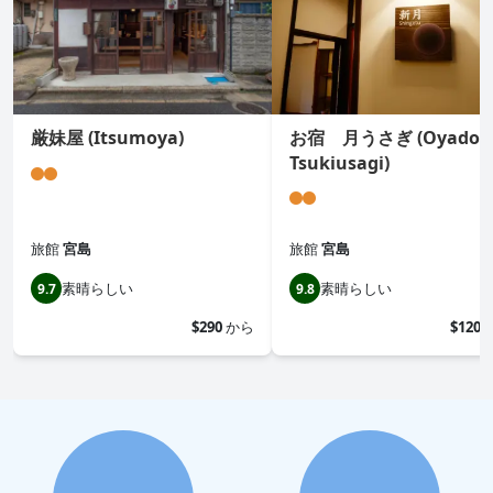
厳妹屋 (Itsumoya)
お宿 月うさぎ (Oyado
Tsukiusagi)
旅館
宮島
旅館
宮島
素晴らしい
素晴らしい
9.7
9.8
$290
から
$120