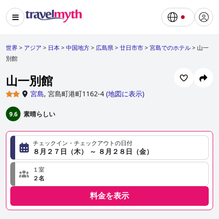
世界
>
アジア
>
日本
>
中国地方
>
広島県
>
廿日市市
>
宮島でのホテル
>
山一
別館
山一別館
宮島
,
宮島町港町1162-4
(
地図に表示
)
素晴らしい
9.6
チェックイン・チェックアウトの日付
８月２７日（木） ～ ８月２８日（金）
１室
２名
料金を表示