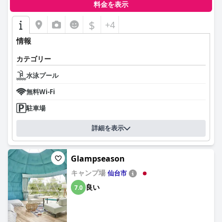
料金を表示
$
+4
情報
カテゴリー
水泳プール
無料Wi-Fi
駐車場
詳細を表示
Glampseason
キャンプ場
仙台市
良い
7.0