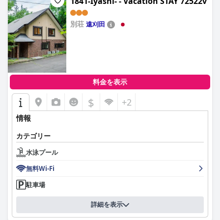
1841-Iyashi- - Vacation STAY 72522v
別荘
遠刈田
0.0
料金を表示
$
+2
情報
カテゴリー
水泳プール
無料Wi-Fi
駐車場
詳細を表示