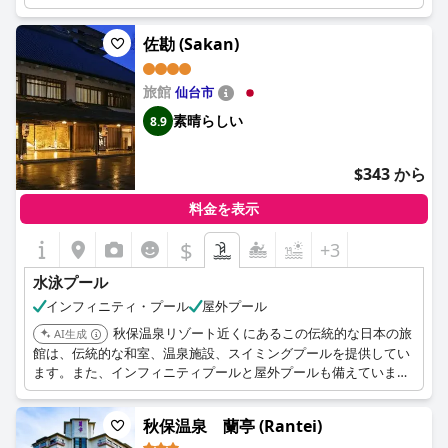
佐勘 (Sakan)
旅館
仙台市
素晴らしい
8.9
$343 から
料金を表示
$
+3
水泳プール
インフィニティ・プール
屋外プール
秋保温泉リゾート近くにあるこの伝統的な日本の旅
AI生成
館は、伝統的な和室、温泉施設、スイミングプールを提供してい
ます。また、インフィニティプールと屋外プールも備えていま
す。
秋保温泉 蘭亭 (Rantei)