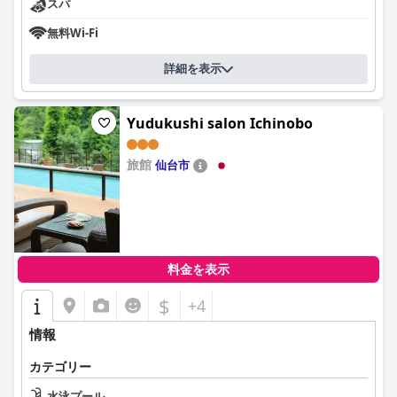
スパ
無料Wi-Fi
詳細を表示
Yudukushi salon Ichinobo
旅館
仙台市
0.0
料金を表示
$
+4
情報
カテゴリー
水泳プール