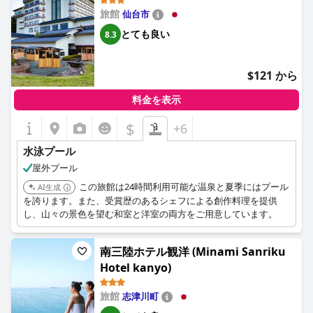
旅館
仙台市
とても良い
8.3
$121 から
料金を表示
$
+6
水泳プール
屋外プール
この旅館は24時間利用可能な温泉と夏季にはプール
AI生成
を誇ります。また、受賞歴のあるシェフによる創作料理を提供
し、山々の景色を望む和室と洋室の両方をご用意しています。
南三陸ホテル観洋 (Minami Sanriku
Hotel kanyo)
旅館
志津川町