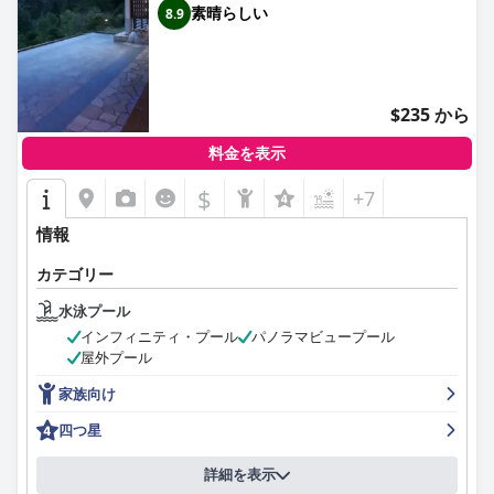
素晴らしい
8.9
$235 から
料金を表示
$
+7
情報
カテゴリー
水泳プール
インフィニティ・プール
パノラマビュープール
屋外プール
家族向け
四つ星
詳細を表示