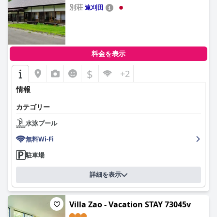
別荘
遠刈田
0.0
料金を表示
$
+2
情報
カテゴリー
水泳プール
無料Wi-Fi
駐車場
詳細を表示
Villa Zao - Vacation STAY 73045v