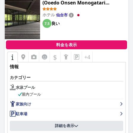
(Ooedo Onsen Monogatari
Premium SendaiSakunami)
ホテル
仙台市
良い
7.5
料金を表示
$
+4
情報
カテゴリー
水泳プール
屋内プール
家族向け
駐車場
詳細を表示