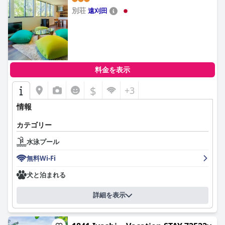
別荘
遠刈田
0.0
料金を表示
$
+3
情報
カテゴリー
水泳プール
無料Wi-Fi
犬と泊まれる
詳細を表示