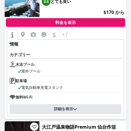
とても良い
8.6
$170 から
料金を表示
$
+7
情報
カテゴリー
水泳プール
屋外プール
駐車場
電気自動車充電スタンド
無料Wi-Fi
詳細を表示
大江戸温泉物語Premium 仙台作並