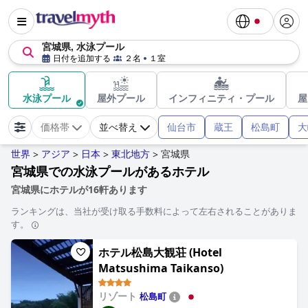
宮城県, 水泳プール
日付を追加する
２名
１室
水泳プール
屋外プール
インフィニティ・プール
屋
仙台市
蔵王
松島町
大
価格帯
並べ替え
世界
アジア
日本
東北地方
宮城県
>
>
>
>
宮城県での水泳プールがあるホテル
宮城県にホテルが16軒あります
ランキングは、当社が受け取る手数料によって左右されることがありま
す。
ホテル松島大観荘 (Hotel
Matsushima Taikanso)
リゾート
松島町