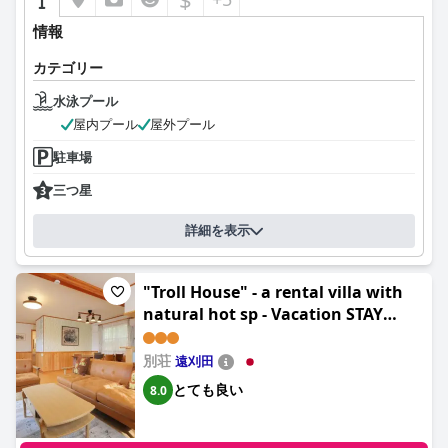
情報
カテゴリー
水泳プール
屋内プール
屋外プール
駐車場
三つ星
詳細を表示
"Troll House" - a rental villa with
natural hot sp - Vacation STAY
54186v
別荘
遠刈田
とても良い
8.0