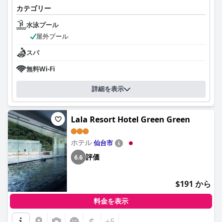
カテゴリー
水泳プール
屋外プール
スパ
無料Wi-Fi
詳細を表示
Lala Resort Hotel Green Green
ホテル
仙台市
評価
6.6
$191 から
料金を表示
$
+5