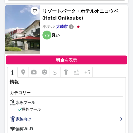
リゾートパーク・ホテルオニコウベ
(Hotel Onikoube)
ホテル
大崎市
良い
7.9
料金を表示
$
+5
情報
カテゴリー
水泳プール
屋外プール
家族向け
無料Wi-Fi