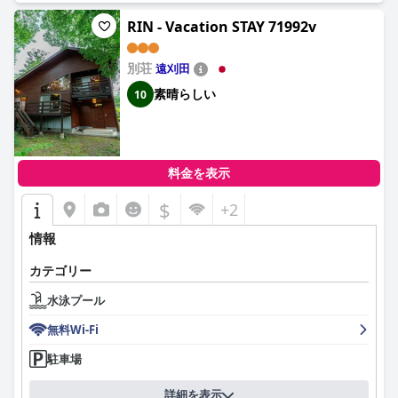
RIN - Vacation STAY 71992v
別荘
遠刈田
素晴らしい
10
料金を表示
$
+2
情報
カテゴリー
水泳プール
無料Wi-Fi
駐車場
詳細を表示