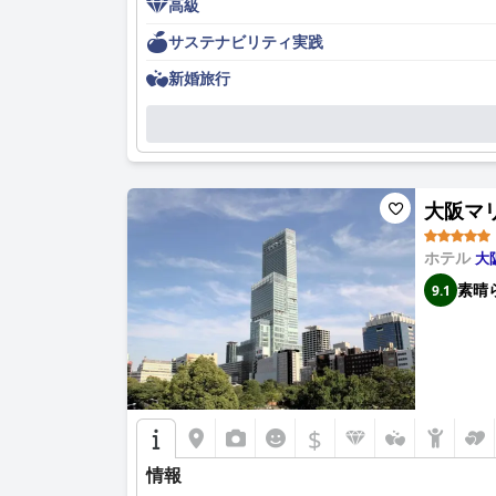
高級
サステナビリティ実践
新婚旅行
大阪マリオ
ホテル
大
素晴
9.1
$
情報