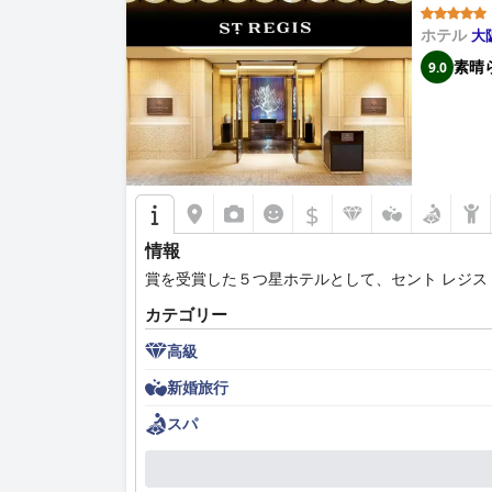
ホテル
大
素晴
9.0
$
情報
賞を受賞した５つ星ホテルとして、セント レジス
カテゴリー
高級
新婚旅行
スパ