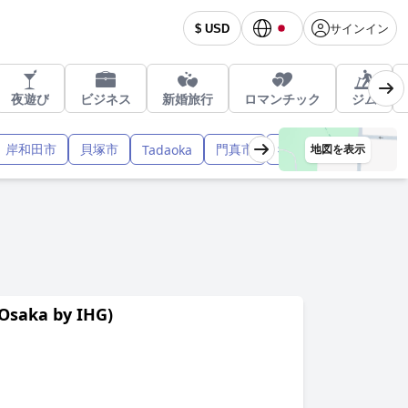
サインイン
$ USD
夜遊び
ビジネス
新婚旅行
ロマンチック
ジム
岸和田市
貝塚市
門真市
寝屋川市
阪南市
Tadaoka
地図を表示
aka by IHG)