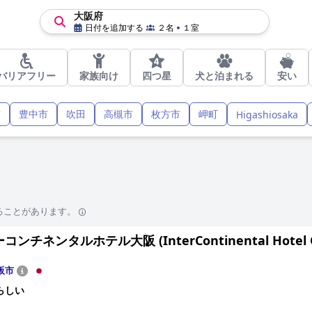
大阪府
日付を追加する
２名
１室
バリアフリー
家族向け
四つ星
犬と泊まれる
安い
市
豊中市
吹田
高槻市
枚方市
岬町
Higashiosaka
ることがあります。
ンチネンタルホテル大阪 (InterContinental Hotel Os
阪市
らしい