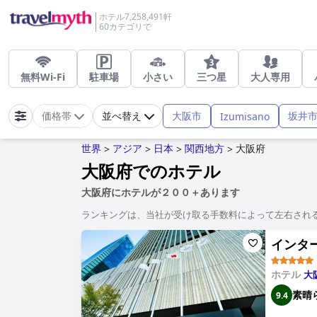
ホテル7,258,491軒
60カテゴリで
無料Wi-Fi
駐車場
小さい
三つ星
大人専用
大阪市
坂井
Izumisano
価格帯
並べ替え
世界
アジア
日本
関西地方
大阪府
>
>
>
>
大阪府でのホテル
大阪府にホテルが２００＋あります
ランキングは、当社が受け取る手数料によって左右され
インターコ
ホテル
大
素晴
9.4