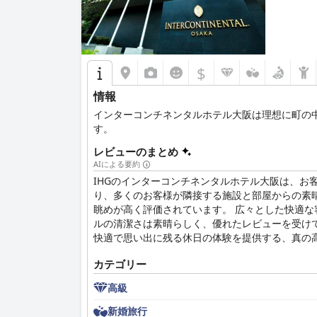
$
情報
インターコンチネンタルホテル大阪は理想に町の
す。
レビューのまとめ
AIによる要約
IHGのインターコンチネンタルホテル大阪は、お
り、多くのお客様が隣接する施設と部屋からの素
眺めが高く評価されています。 広々とした快適
ルの清潔さは素晴らしく、優れたレビューを受けて
快適で思い出に残る休日の体験を提供する、真の
カテゴリー
高級
新婚旅行