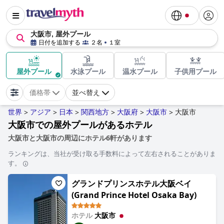
大阪市, 屋外プール
日付を追加する
２名
１室
屋外プール
水泳プール
温水プール
子供用プール
価格帯
並べ替え
世界
アジア
日本
関西地方
大阪府
大阪市
大阪市
>
>
>
>
>
>
大阪市での屋外プールがあるホテル
大阪市と大阪市の周辺にホテル6軒があります
ランキングは、当社が受け取る手数料によって左右されることがありま
す。
グランドプリンスホテル大阪ベイ
(Grand Prince Hotel Osaka Bay)
ホテル
大阪市