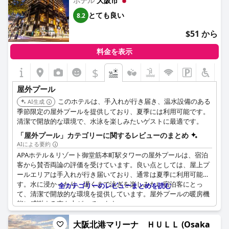
ホテル
大阪市
は、露天風呂付きの温泉、大浴場、通常のお風呂など、さまざま
な入浴施設も用意されており、総合的なウェルネスを提供してい
とても良い
8.2
ます。
$51 から
宿泊客は、ホテル内にこのような施設やコンビニエンスストアが
あることの利便性を高く評価しています。夏季に訪れる方にとっ
料金を表示
て、屋上プールは大きな魅力となりますが、利用を検討されてい
$
る方は、利用可能時期と追加料金について事前に計画を立てる必
要があります。
屋外プール
このホテルは、手入れが行き届き、温水設備のある
AI生成
季節限定の屋外プールを提供しており、夏季には利用可能です。
清潔で開放的な環境で、水泳を楽しみたいゲストに最適です。
「屋外プール」カテゴリーに関するレビューのまとめ
AIによる要約
APAホテル＆リゾート御堂筋本町駅タワーの屋外プールは、宿泊
客から賛否両論の評価を受けています。良い点としては、屋上プ
ールエリアは手入れが行き届いており、通常は夏季に利用可能で
す。水に浸かったり、遅くまで泳ぎを楽しみたい宿泊客にとっ
全カテゴリーのレビューまとめを読む
て、清潔で開放的な環境を提供しています。屋外プールの暖房機
能に感謝する声も上がっています。
メインの屋外プールに加えて、宿泊客は広くて美しく装飾された
大阪北港マリーナ ＨＵＬＬ (Osaka