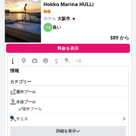
大浴場も利用できます。大浴場には、さまざまな種類の温かい屋
Hokko Marina HULL)
内および屋外プールがあり、リラックスしてクールダウンするの
に最適です。特に、伝統的な露天風呂である「五右衛門風呂」
ホテル
大阪市
は、入浴体験にユニークな文化的要素を加えています。
良い
7.9
ただし、屋外プールは年間を通して利用できるわけではなく、通
常は夏季の3か月間のみオープンしていることに注意することが
$89 から
重要です。一部の宿泊客は、滞在中にプールが閉まっていること
に気づき、ハイシーズン以外に泳ぎたい人にとってはマイナスと
料金を表示
なる可能性があります。全体として、プール施設は夏の訪問者に
$
とってハイライトであり、賑やかな都市の背景の中でリラックス
+8
して楽しい体験を提供しています。
情報
カテゴリー
屋外プール
水泳プール
屋外プール
テニス
詳細を表示