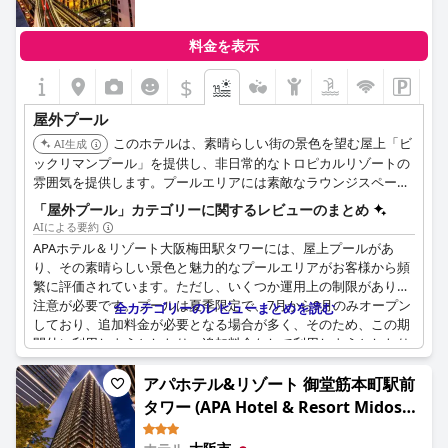
料金を表示
$
屋外プール
このホテルは、素晴らしい街の景色を望む屋上「ビ
AI生成
ックリマンプール」を提供し、非日常的なトロピカルリゾートの
雰囲気を提供します。プールエリアには素敵なラウンジスペース
とプールデッキがあり、リラクゼーション体験を向上させます。
「屋外プール」カテゴリーに関するレビューのまとめ
AIによる要約
APAホテル＆リゾート大阪梅田駅タワーには、屋上プールがあ
り、その素晴らしい景色と魅力的なプールエリアがお客様から頻
繁に評価されています。ただし、いくつか運用上の制限があり、
注意が必要です。プールは夏季限定で、7月から9月のみオープン
全カテゴリーのレビューまとめを読む
しており、追加料金が必要となる場合が多く、そのため、この期
間外に利用しようとしたり、追加料金なしで利用しようとしたり
したお客様の中には、失望した方もいます。
アパホテル&リゾート 御堂筋本町駅前
利用できる期間は限られていますが、屋上プールエリアには素敵
タワー (APA Hotel & Resort Midosuji
なラウンジスペースと、素晴らしい街並みの景色を望むプールデ
Hommachi Ekimae Tower)
ッキがあり、営業時には際立った特徴となっています。ホテルに