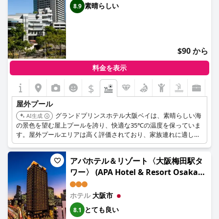
素晴らしい
8.9
$90 から
料金を表示
$
屋外プール
グランドプリンスホテル大阪ベイは、素晴らしい海
AI生成
の景色を望む屋上プールを誇り、快適な35℃の温度を保っていま
す。屋外プールエリアは高く評価されており、家族連れに適して
いるため、多くの訪問者にとってのハイライトとなっています。
アパホテル＆リゾート〈大阪梅田駅タ
ワー〉 (APA Hotel & Resort Osaka
Umeda Eki Tower)
ホテル
大阪市
とても良い
8.1