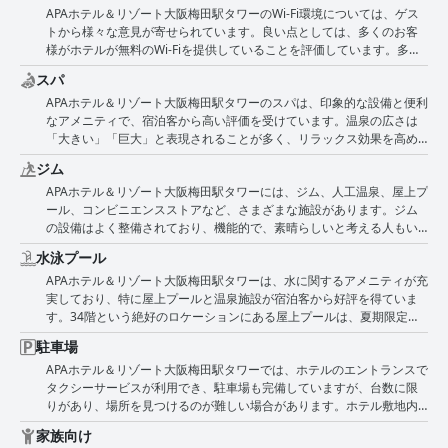
す。全体として、客室は欧米の基準と比較して小さいかもしれません
APAホテル＆リゾート大阪梅田駅タワーのWi-Fi環境については、ゲス
在を確実にするためにしばしば尽力していることに感謝していまし
さが評価されており、快適な滞在に貢献しています。全体として、ホ
要性についても言及されています。 これらの批判にもかかわらず、全
が、その機能性と清潔さは、優れたアメニティと相まって、アパホテ
トから様々な意見が寄せられています。良い点としては、多くのお客
た。 レビューの共通テーマは、スタッフの英語能力であり、特に海外
テルの清潔さとゲストの快適さへのこだわりは明らかであり、旅行者
体的な意見としては快適さを重視する傾向があり、多くの宿泊客がベ
ル＆リゾート大阪梅田駅タワーを大阪を探索する旅行者にとって信頼
様がホテルが無料のWi-Fiを提供していることを評価しています。多く
からの訪問者に高く評価されていました。スタッフは歓迎的で感じが
にとって強くお勧めの選択肢となっています。
ッドを称賛し、ホテルでの睡眠を楽しんでいます。
できる選択肢にしています。
のレビューで、Wi-Fiが高速で信頼性が高く、特にChromecastを搭載
良いとよく言及され、いくつかのレビューでは特に英語での支援能力
スパ
した大型スマートテレビでのストリーミングサービスに最適であると
が強調されていました。チェックインプロセスも頻繁に言及されてお
APAホテル＆リゾート大阪梅田駅タワーのスパは、印象的な設備と便利
強調されています。客室内でのWi-Fiの使いやすさも注目されており、
り、多くのゲストはセルフチェックインシステムがスムーズであると
なアメニティで、宿泊客から高い評価を受けています。温泉の広さは
テレビを通して簡単に設定でき、シームレスなストリーミングが可能
感じていましたが、スタッフの支援が必要になる場合もあり、通常は
「大きい」「巨大」と表現されることが多く、リラックス効果を高め
です。 しかし、いくつかの欠点もあります。Wi-Fiは客室では非常にう
迅速かつ компетентно に提供されていました。 フィードバックの大
ていると評価されています。日本の風呂は特に爽快であるとされ、一
まく機能するものの、ロビーや朝食会場などの公共エリアにはないよ
部分は肯定的でしたが、いくつかのレビューでは、特にスタッフの英
ジム
日の終わりにリラックスするのに最適な場所です。温泉施設そのもの
うです。接続が頻繁に途切れたり、特定の時間帯、特に夕方や夜間に
語を話す能力や地元の情報に関する支援能力に関して、サービスのレ
APAホテル＆リゾート大阪梅田駅タワーには、ジム、人工温泉、屋上プ
が素晴らしいと考えられており、ホテル滞在の価値を大きく高めてい
速度が遅くなったりするという報告もいくつかあります。Wi-Fiへの接
ベルに一貫性がないことが指摘されていました。一部のゲストは、特
ール、コンビニエンスストアなど、さまざまな施設があります。ジム
ます。建物内にローソンがあることで、必需品へのアクセスが容易に
続に時間がかかったり、電波が弱かったり、断続的に中断が発生した
に清掃スタッフが働きすぎているか、ストレスを感じているように見
の設備はよく整備されており、機能的で、素晴らしいと考える人もい
なり、さらに利便性が向上しています。全体として、スパと大浴場施
りするなどの問題も観察されています。 全体として、客室内のWi-Fiは
え、一貫して高いレベルのサービスを維持する能力に影響を与えてい
ますが、追加料金がかかるため、多くの宿泊客が高価で不便だと感じ
設は、非常に快適な滞在に貢献しています。
概ね期待に応えるものの、公共エリアでの制限や時折発生する接続の
ると感じていました。 これらのいくつかの批判にもかかわらず、支配
水泳プール
ています。ジムは別の会社が運営しており、1時間あたり約1500円の
問題は、一部のゲストにとっては問題となる可能性があります。
的な感情は、スタッフの親切さと親切さが、楽しい滞在に大きく貢献
APAホテル＆リゾート大阪梅田駅タワーは、水に関するアメニティが充
追加料金が必要です。床面積は限られ、設備も最小限ですが、ジムは
しているということでした。到着時のモンスーンへの対応や、荷物の
実しており、特に屋上プールと温泉施設が宿泊客から好評を得ていま
24時間利用可能です。その他の注目すべきアメニティとしては、ファ
配達の支援など、スタッフの高いレベルのプロ意識と支援的な姿勢に
す。34階という絶好のロケーションにある屋上プールは、夏期限定な
ミリールーム、公共浴場、利用しやすいランドリーサービス、敷地内
より、多くのゲストに好印象を与えました。
がらも素晴らしい眺望と魅力的な雰囲気を約束してくれます。美しい
のコンビニなどがあります。全体として、ホテルのジムはその品質が
駐車場
デザインと手入れの行き届いた状態が特徴のこの屋外プールは、追加
評価されている一方で、その利用に対する追加料金は、宿泊客の間で
APAホテル＆リゾート大阪梅田駅タワーでは、ホテルのエントランスで
料金が発生しますが、その価値に見合う体験だと感じる宿泊客もいま
よく批判される点です。
タクシーサービスが利用でき、駐車場も完備していますが、台数に限
す。 また、このリゾートは、称賛に値するほど様々な種類の温泉を提
りがあり、場所を見つけるのが難しい場合があります。ホテル敷地内
供しています。温泉は、しばしば「巨大で素晴らしい」と評され、い
に駐車場はありますが、場所の確保が困難だという声も一部ありま
くつかの大きな温水プールがあります。プライベートおよび公共セク
家族向け
す。近隣には代替の駐車場もあり、主要なショッピングセンターにも
ションを含む大浴場エリアは、特に快適さと豪華さで高く評価されて