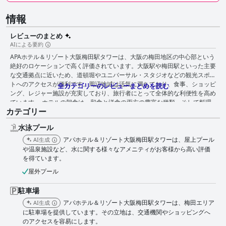
情報
レビューのまとめ
AIによる要約
APAホテル＆リゾート大阪梅田駅タワーは、大阪の梅田地区の中心部という
絶好のロケーションで高く評価されています。大阪駅や梅田駅といった主要
な交通拠点に近いため、道頓堀やユニバーサル・スタジオなどの観光スポッ
トへのアクセスが便利です。周辺地域は活気に満ちており、食事、ショッピ
全カテゴリーのレビューまとめを読む
ング、レジャー施設が充実しており、旅行者にとって全体的な利便性を高め
ています。 ホテルの朝食は、和食と洋食の両方の豊富な種類、そして料理
カテゴリー
の質と味で称賛されています。ビュッフェは、ゆったりとした朝の時間を過
ごせるように朝食時間が長く設定されている点で好評です。一部のゲスト
水泳プール
は、朝食が西洋の好みに合わない、またはやや高価であると感じるかもしれ
ませんが、豊富なセレクションと全体的な味が大きな価値を加えています。
アパホテル＆リゾート大阪梅田駅タワーは、屋上プール
AI生成
ホテル内および周辺のダイニングオプションは、幅広い料理の楽しみを提供
や温泉施設など、水に関する様々なアメニティがお客様から高い評価
しています。ホテル内および周辺には数多くのレストラン、カフェ、バーが
を得ています。
あり、リラックスした雰囲気と市街のパノラマビューを提供するルーフトッ
屋外プール
プレストランもあります。周辺地域には多様なレストランやパブが点在して
おり、ゲストは遠くまで出かけることなく、豊かな食事体験を簡単に楽しむ
駐車場
ことができます。軽微な欠点としては、時折料理がぬるかったり、レストラ
ンの営業時間が分かりにくいことがありますが、ダイニングシーンは全体的
アパホテル＆リゾート大阪梅田駅タワーは、梅田エリア
AI生成
に肯定的な側面です。 APAホテル＆リゾート大阪梅田駅タワーの客室は、
に駐車場を提供しています。その立地は、交通機関やショッピングへ
コンパクトながらも清潔で機能的であり、大型のスマートテレビ、冷蔵庫、
のアクセスを容易にします。