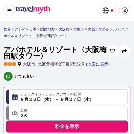
世界
>
アジア
>
日本
>
関西地方
>
大阪府
>
大阪市
>
大阪市でのホテル
>
アパ
ホテル＆リゾート〈大阪梅田駅タワー〉
アパホテル＆リゾート〈大阪梅
田駅タワー〉
大阪市
,
北区曾根崎2丁目8番32号
(
地図に表示
)
とても良い
8.1
チェックイン・チェックアウトの日付
８月２６日（水） ～ ８月２７日（木）
１室
２名
料金を表示