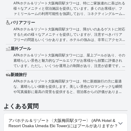
APAホテル＆リゾート大阪梅田駅タワーは、特にご家族連れに喜ばれる
近いことから、アクセスは非常に便利です。
おり、手入れの行き届いた広々としたレイアウトでリラックス体験を
様々なアメニティと宿泊施設を提供しています。多くのお客様が、フ
向上させます。宿泊客は、温水プールと加熱プールの両方の印象的な
ァミリールームの利用可能性を強調しており、コネクティングルーム
品質に注目しています。 プール利用の期間が限られていることや追加
やダブルベッド2台付きの部屋など、さまざまなサイズと構成がありま
料金については、残念に思う人もいますが、全体的な意見としては、
バリアフリー
す。これらのオプションは、プライバシーと交流の両方を容易にし、
アメニティと施設が非常に充実しており、滞在を大幅に向上させ、大
APAホテル＆リゾート大阪梅田駅タワーは、障がいのあるゲストに対応
一緒に旅行する家族に人気があります。ホテルでは、子供用の独立し
阪でリラックスと贅沢を求める人にとって好ましい選択肢となってい
するための様々なアメニティを提供していますが、注意すべきバリア
たバスルームを提供しており、利便性を高め、朝の混雑の悩みを軽減
ます。
フリーの問題もいくつかあります。ホテルの強みは、非常にアクセス
します。 家族向けの環境は、子供たちが特に楽しめる温泉などのアメ
しやすい中心部に位置し、徒歩数分で近くの駅に到着できることで
ニティを備えた客室以外にも広がっています。ホテルのサービスも高
屋外プール
す。コンビニエンスストア、自動販売機、電子レンジ、敷地内のスパ
く評価されており、コンシェルジュが家族向けの支援を提供し、あら
APAホテル＆リゾート大阪梅田駅タワーには、屋上プールがあり、その
など、多くのアメニティが手軽に利用できます。また、アクセス可能
ゆる年齢層のお客様に快適な滞在を保証します。利便性は、家族が食
素晴らしい景色と魅力的なプールエリアがお客様から頻繁に評価され
なランドリーサービスや、近くの様々な交通手段も高く評価されてい
料品やその他の必需品を簡単に購入できる近くのガソリンスタンドと
ています。ただし、いくつか運用上の制限があり、注意が必要です。
ます。 しかし、セルフチェックインのプロセスは時間がかかり、チェ
コンビニエンスストアによってさらに高められています。 一部のレビ
プールは夏季限定で、7月から9月のみオープンしており、追加料金が
ックイン機が故障することがあり、エレベーターはしばしば混雑して
ューでは、特に大家族や荷物の多い家族のために、スペースの制限に
新婚旅行
必要となる場合が多く、そのため、この期間外に利用しようとした
いて遅いです。ホテルの一部のエリアは車椅子でアクセスできず、ス
ついて言及されていますが、全体的な感情は肯定的です。ホテルは、
APAホテル＆リゾート大阪梅田駅タワーは、特に新婚旅行の方に最適
り、追加料金なしで利用しようとしたりしたお客様の中には、失望し
ロープが規制基準を満たしていない場合があります。バスルームの高
その魅力的な雰囲気と実用的なセットアップで素晴らしい価値を提供
な、素晴らしい体験を提供します。美しい景色がロマンチックな瞬間
た方もいます。 利用できる期間は限られていますが、屋上プールエリ
い段差や部屋の狭さは、移動に困難がある人にとって問題点として指
し、大阪を探索したい家族にとって素晴らしい選択肢となっていま
や写真撮影に最高の背景を提供すると、宿泊客からの評価がありま
アには素敵なラウンジスペースと、素晴らしい街並みの景色を望むプ
摘されました。これらの欠点にもかかわらず、ホテルはアクセス可能
す。ただし、スペースが主な関心事である場合は、より大きなファミ
す。ホテルはロマンチックなロケーションと新婚旅行に最適な雰囲気
ールデッキがあり、営業時には際立った特徴となっています。ホテル
な部屋を提供しており、ゲストはアクセス可能な場所とアメニティが
リールームを予約することをお勧めします。全体として、APAホテル＆
で知られています。客室は素敵でロマンチックと評されており、特別
には、露天風呂付きの温泉、大浴場、通常のお風呂など、さまざまな
貴重であると感じています。活気のあるナイトライフや、ジムやユニ
リゾート大阪梅田駅タワーは、居心地の良い便利な滞在を求める家族
よくある質問
な日を祝う人々の全体的な体験を向上させます。具体的な新婚旅行パ
入浴施設も用意されており、総合的なウェルネスを提供しています。
バーサル充電ポートなど、多くの施設が、このホテルでの滞在の利便
にとって、最高の選択肢として際立っています。
ッケージやアメニティの詳細はレビューでは詳しく述べられていませ
宿泊客は、ホテル内にこのような施設やコンビニエンスストアがある
性と楽しさを高めています。
んが、ロマンチックな休暇を求めているカップルにとって優れた選択
ことの利便性を高く評価しています。夏季に訪れる方にとって、屋上
アパホテル＆リゾート〈大阪梅田駅タワー〉 (APA Hotel &
肢であるというのが一般的な意見です。
プールは大きな魅力となりますが、利用を検討されている方は、利用
Resort Osaka Umeda Eki Tower)にはプールがありますか？
可能時期と追加料金について事前に計画を立てる必要があります。