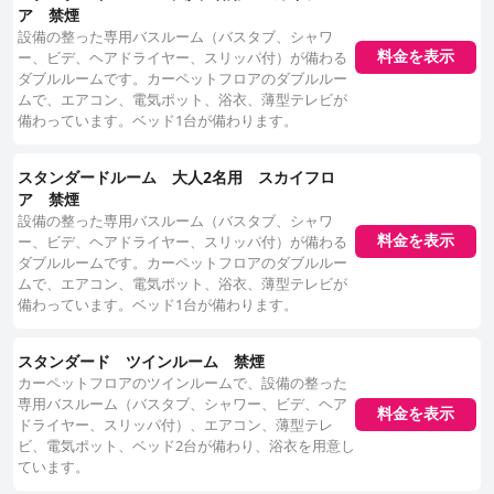
ィ、そして行き届いたサービスで賞賛されており、大阪を訪れるビジネスお
ア 禁煙
よびレジャー旅行者にとって確かな選択肢となっています。その清潔さ、便
設備の整った専用バスルーム（バスタブ、シャワ
利なダイニングオプション、そしてリラックスできるスパ施設は、ゲストエ
料金を表示
ー、ビデ、ヘアドライヤー、スリッパ付）が備わる
クスペリエンスを著しく豊かにします。
ダブルルームです。カーペットフロアのダブルルー
ムで、エアコン、電気ポット、浴衣、薄型テレビが
備わっています。ベッド1台が備わります。
スタンダードルーム 大人2名用 スカイフロ
ア 禁煙
設備の整った専用バスルーム（バスタブ、シャワ
料金を表示
ー、ビデ、ヘアドライヤー、スリッパ付）が備わる
ダブルルームです。カーペットフロアのダブルルー
ムで、エアコン、電気ポット、浴衣、薄型テレビが
備わっています。ベッド1台が備わります。
スタンダード ツインルーム 禁煙
カーペットフロアのツインルームで、設備の整った
専用バスルーム（バスタブ、シャワー、ビデ、ヘア
料金を表示
ドライヤー、スリッパ付）、エアコン、薄型テレ
ビ、電気ポット、ベッド2台が備わり、浴衣を用意し
ています。