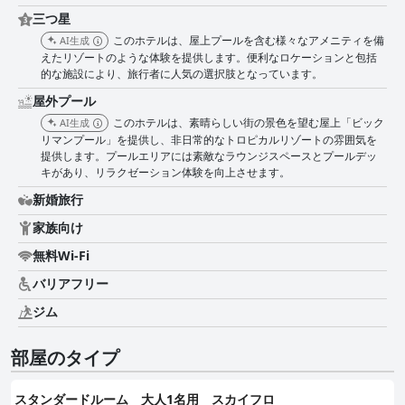
充実したアメニティなどの最新設備が備わっています。スペースの巧みな利
三つ星
用と、高層階からの壮大なシティビューは、ゲストの満足度を高めます。部
屋のサイズは家族連れや背の高い人にとっては狭く感じるかもしれません
このホテルは、屋上プールを含む様々なアメニティを備
AI生成
が、考え抜かれたデザインと清潔さが快適な滞在を保証します。 清潔さは
えたリゾートのような体験を提供します。便利なロケーションと包括
際立った特徴であり、手入れの行き届いた客室と公共エリアに対する一貫し
的な施設により、旅行者に人気の選択肢となっています。
た賞賛があります。ハウスキーピングスタッフは、一部のゲストがストレス
屋外プール
を感じているように見えたと指摘しているにもかかわらず、徹底した仕事ぶ
りで高く評価されています。 ホテルのスタッフは、親切さ、フレンドリー
このホテルは、素晴らしい街の景色を望む屋上「ビック
AI生成
さ、効率性で高い評価を得ています。ゲストは、スタッフの英語の堪能さ
リマンプール」を提供し、非日常的なトロピカルリゾートの雰囲気を
と、迅速で丁寧なサービスに感謝しています。サービスレベルのわずかなば
提供します。プールエリアには素敵なラウンジスペースとプールデッ
らつきや、スタッフメンバーの間で時折ストレスが見られることが指摘され
キがあり、リラクゼーション体験を向上させます。
ましたが、全体的な肯定的な認識を大きく損なうものではありませんでし
新婚旅行
た。 無料Wi-Fiは、一般的に客室内で効果的であり、ストリーミングに最適
な高速で信頼性の高い接続を提供します。ただし、特に公共エリアやピーク
家族向け
時には接続の問題が時折発生し、一部のゲストは不満を感じています。 ス
パと大浴場施設は高く評価されており、広々として清潔なアメニティがリラ
無料Wi-Fi
ックスして楽しい滞在に貢献しています。夏季のみ利用可能なルーフトップ
プールは、壮大な景色を提供し、追加料金がかかるにもかかわらず、貴重な
バリアフリー
追加要素と見なされています。 ジムは手入れが行き届いており機能的です
ジム
が、追加料金がかかるため、一部のゲストは不便に感じています。ルーフト
ッププール、ファミリールーム、大浴場エリアなどのその他の施設は、ゲス
トエクスペリエンスをさらに向上させます。 敷地内の駐車場の利用は制限
部屋のタイプ
される場合がありますが、ホテルは便利なタクシーサービスと近くの代替駐
車場を提供しており、アクセス性を高めています。 全体として、APAホテ
ル＆リゾート大阪梅田駅タワーは、絶好のロケーション、充実したアメニテ
スタンダードルーム 大人1名用 スカイフロ