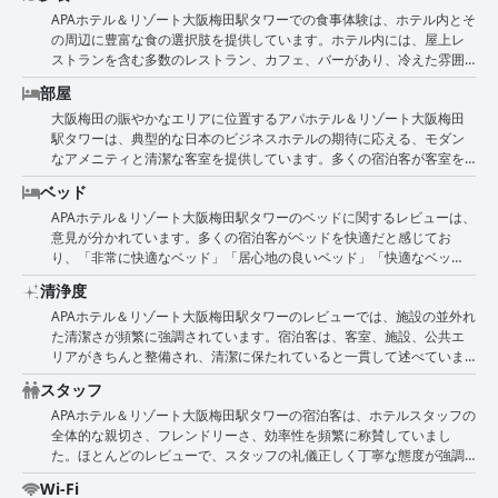
す。午前1時まで朝食時間が設けられているため、ゆったりとした朝を
絶好のロケーションを補完する貴重な追加要素として言及されていま
APAホテル＆リゾート大阪梅田駅タワーでの食事体験は、ホテル内とそ
過ごせるとともに、好きなだけ食べられる点が好評です。お好み焼き
す。全体として、ホテルの市内中心部という立地は、主要な交通機関
の周辺に豊富な食の選択肢を提供しています。ホテル内には、屋上レ
などの地元の特産品や定番料理を含む、料理の質、そして便利で広々
や地元の施設への近さと相まって、大阪のビジネスおよびレジャー旅
ストランを含む多数のレストラン、カフェ、バーがあり、冷えた雰囲
とした環境が特に賞賛されています。 西洋料理の好みからすると少し
行者にとって優れた拠点となります。
気とパノラマのシティビューとともに、まずまずの食事体験を提供し
物足りないと感じたり、価格が高いと感じたりする人もいましたが、
部屋
ています。コンビニエンスストア、ジム、スパ、コインランドリーな
豊富な品揃えと味から、価格に見合う価値があると考える人もいまし
大阪梅田の賑やかなエリアに位置するアパホテル＆リゾート大阪梅田
どのホテル内の施設は、利便性と快適さを求めるゲストにとって魅力
た。料金に朝食が含まれている場合は、追加の利点と見なされていま
駅タワーは、典型的な日本のビジネスホテルの期待に応える、モダン
を高めています。 レビューでは、ホテルからすぐ近くに豊富な飲食店
した。いくつかのレビューでは、特にビュッフェの温かさを維持した
なアメニティと清潔な客室を提供しています。多くの宿泊客が客室を
があることが一貫して強調されています。すぐ近くには数多くのレス
り、朝食のルールをより明確にしたりするなど、改善点が示唆されて
非常に小さくコンパクトだと指摘していますが、これは日本全体で一
トランやパブがあり、地元の料理から国際色豊かな料理まで、幅広い
いました。全体として、このホテルでの滞在を豊かにする、非常に多
ベッド
般的な基準としてよく言及されています。ベッドの下の収納オプショ
選択肢を提供しています。これにより、ゲストは遠くまで出かけるこ
様で、美味しく、満足のいく朝食体験が強調されています。
APAホテル＆リゾート大阪梅田駅タワーのベッドに関するレビューは、
ンなど、巧妙なスペースの活用により、客室は驚くほど機能的です。
となく、おいしい食事を簡単に探索して楽しむことができます。近く
意見が分かれています。多くの宿泊客がベッドを快適だと感じてお
広さに関わらず、客室には大型スマートテレビ、冷蔵庫、必要なアメ
の路地や通りには、素晴らしい小さなレストランや活気のあるスポッ
り、「非常に快適なベッド」「居心地の良いベッド」「快適なベッ
ニティがすべて備え付けられています。 高層階からの眺めは頻繁に称
トが軒を連ねており、活気に満ちた風味豊かな食事シーンを保証して
ド」といった言葉が頻繁に使われています。そのようなベッドは、ぐ
賛されており、壮大な都市景観を眺めることができます。清潔さは一
います。 マイナス面としては、一部のゲストからいくつかの欠点が指
清浄度
っすり眠ることができ、しばしば良質であると表現されています。寝
貫して肯定的な特徴として言及されており、客室はきちんと手入れさ
摘されています。ホテルのレストランの料理は、時にぬるくて値段が
APAホテル＆リゾート大阪梅田駅タワーのレビューでは、施設の並外れ
具は清潔で丁寧に洗濯されていると指摘されており、快適な枕や全体
れ、アメニティは毎日補充されています。ホテルは、敷地内のコンビ
高いと評されており、特に屋上レストランのディナーメニューは選択
た清潔さが頻繁に強調されています。宿泊客は、客室、施設、公共エ
的な睡眠体験を評価する宿泊客もいます。 しかし、問題点を指摘する
ニエンスストア、ランドリー設備、大浴場などの追加の利便性を提供
肢が限られています。さらに、レストランの時間や選択肢がやや紛ら
リアがきちんと整備され、清潔に保たれていると一貫して述べていま
意見も数多くあります。多くの宿泊客がマットレスが柔らかすぎる、
し、ゲストの滞在体験を向上させます。 一人旅や日本のホテルの基準
わしいというコメントも見られます。 これらの小さな問題にもかかわ
す。客室は快適で、アメニティの毎日の補充や新鮮なタオルなど、モ
またはサポートが不十分であると感じており、マットレスの端が沈
に慣れている人に最適ですが、居心地の良い客室は、家族連れや背の
らず、全体的な評価は肯定的で、多くのお客様がAPAホテル＆リゾート
スタッフ
ダンな設備が整っていると評価されています。一部の宿泊客は清掃ス
む、または床に向かって傾いていると述べています。マットレスが薄
高い人には窮屈に感じられる場合があります。一部の客室には自然光
大阪梅田駅タワーとその周辺の食事の選択肢の便利さと多様さを高く
APAホテル＆リゾート大阪梅田駅タワーの宿泊客は、ホテルスタッフの
タッフがストレスを感じているようだと述べていますが、ハウスキー
い、またはへたっているという苦情もあり、快適さを損なっていま
が不足しており、暗い中庭や路地に面しているため、空間の認識に影
評価しています。ホテル内で食事をしたい場合でも、活気のある地元
全体的な親切さ、フレンドリーさ、効率性を頻繁に称賛していまし
ピングスタッフの徹底ぶりは特に賞賛されています。ホテルの新しさ
す。枕については意見が分かれており、硬い、または不快なほど硬い
響を与える可能性があります。それでも、思慮深いデザインがあらゆ
の食シーンを探求したい場合でも、このホテルは大阪を訪れる食通に
た。ほとんどのレビューで、スタッフの礼儀正しく丁寧な態度が強調
やモダンなデザインは、清潔で居心地の良い雰囲気をさらに高めてい
と感じる宿泊客もいます。さらに、ベッドが小さい、または標準サイ
るインチを最大限に活用し、快適な滞在を提供します。 宿泊客は、近
とって確かな選択肢です。
されており、迅速かつ効果的にゲストを支援する意欲が指摘されてい
ます。客室はやや狭いですが、機能性と快適さを両立させる効率的な
ズではないと表現されることもあり、これは他の人と共有する宿泊客
くのさまざまな飲食店で、梅田の活気ある周辺を楽しむこともできま
Wi-Fi
ます。何人かのゲストは、スタッフが勤勉で協力的であり、快適な滞
作りになっています。さらに、大浴場とスパエリアはその清潔さと広
にとっては特に問題でした。寝具やマットレスの交換または更新の必