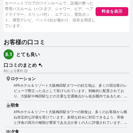
カーペットフロアのツインルームで、設備の整った
専用バスルーム（バスタブ、シャワー、ビデ、ヘア
料金を表示
ドライヤー、スリッパ付）、エアコン、電気ポッ
ト、薄型テレビ、ベッド2台が備わり、浴衣を用意し
ています。
お客様の口コミ
とても良い
8.1
口コミのまとめ
AIによる要約
ロケーション
APAホテル＆リゾート大阪梅田駅タワーの好立地は、多くの宿泊客のレ
ビューで際立った点として挙げられています。戦略的に配置されてお
り、大阪駅や梅田駅などの主要な交通拠点から徒歩圏内であるため、
公共交通機関へのアクセスや、道頓堀やユニバーサル・スタジオなど
朝食
の観光スポットへのアクセスに便利です。宿泊客は、梅田の中心部に
APAホテル＆リゾート大阪梅田駅タワーの朝食は、多くのお客様から概
位置し、レストラン、バー、モール、商店街が数多く立ち並び、食事
ね肯定的な評価を受けています。多様な好みに対応できるよう、和食
からレジャーまであらゆるものが簡単に手に入ることを評価していま
と洋食の両方の種類が豊富である点が多くの人に評価されています。
す。複数の地下鉄路線に近いことも利便性を高め、大阪市内を簡単に
ビュッフェは美味しく、豪華で、満足できるとよく表現されていま
移動できます。レビューでは、人工温泉や飲食店などの館内施設も、
夕食