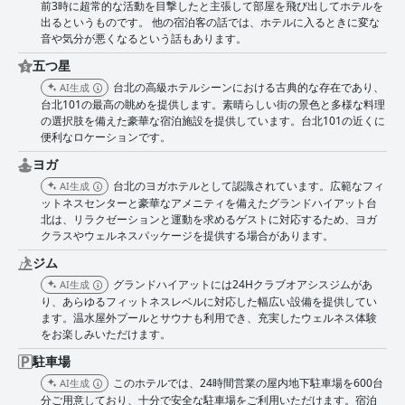
前3時に超常的な活動を目撃したと主張して部屋を飛び出してホテルを
出るというものです。 他の宿泊客の話では、ホテルに入るときに変な
音や気分が悪くなるという話もあります。
五つ星
台北の高級ホテルシーンにおける古典的な存在であり、
AI生成
台北101の最高の眺めを提供します。素晴らしい街の景色と多様な料理
の選択肢を備えた豪華な宿泊施設を提供しています。台北101の近くに
便利なロケーションです。
ヨガ
台北のヨガホテルとして認識されています。広範なフィ
AI生成
ットネスセンターと豪華なアメニティを備えたグランドハイアット台
北は、リラクゼーションと運動を求めるゲストに対応するため、ヨガ
クラスやウェルネスパッケージを提供する場合があります。
ジム
グランドハイアットには24Hクラブオアシスジムがあ
AI生成
り、あらゆるフィットネスレベルに対応した幅広い設備を提供してい
ます。温水屋外プールとサウナも利用でき、充実したウェルネス体験
をお楽しみいただけます。
駐車場
このホテルでは、24時間営業の屋内地下駐車場を600台
AI生成
分ご用意しており、十分で安全な駐車場をご利用いただけます。宿泊