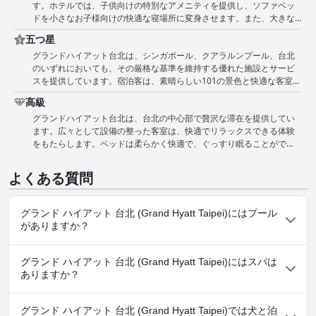
す。ホテルでは、子供向けの特別なアメニティを提供し、ソファベッ
北滞在をより素晴らしいものにするでしょう。
は素晴らしく、ゲストを歓迎し快適に過ごせるよう、あらゆる努力を
ドを小さなお子様向けの快適な寝場所に変身させます。また、大きな
しています。
お子様連れのご家族には、コネクティングルームも利用可能です。た
五つ星
だし、一部の宿泊客は滞在中にアレルギー症状を経験しました。子供
グランドハイアット台北は、シンガポール、クアラルンプール、台北
たちは、ホテルの象徴的な101タワーへの近さにきっと興奮するでしょ
のいずれにおいても、その厳格な基準を維持する優れた施設とサービ
う。家族での外出に便利です。ホテルでは、子供用設備や幼児向けの
スを提供しています。宿泊客は、素晴らしい101の景色と快適な客室で
無料ソファベッドを提供しています。唯一の欠点は、朝食ビュッフェ
素晴らしい滞在をすることができますが、一部には客室の設備改善の
が時間制で1時間しか続かないことで、これはお子様連れのご家族には
高級
余地があると感じる人もいます。朝食は、典型的な5つ星ホテルの朝食
難しい場合があります。そうは言っても、多くの家族がこのホテルを
グランドハイアット台北は、台北の中心部で贅沢な滞在を提供してい
と同等ですが、驚きに欠けるという意見もあります。しかし、外出せ
選択しており、混雑することがありますが、グランドハイアット台北
ます。広々として設備の整った客室は、快適でリラックスできる体験
ずに楽しめる滞在を評価する人もおり、朝食と滞在は、他の人からは
は依然としてこの地域のご家族に人気があります。
をもたらします。ベッドは柔らかく快適で、ぐっすり眠ることがで
素晴らしく、最高で、格別だと評されています。ビデ付き便座がな
き、バスルームは清潔で手入れが行き届いています。ホテルにはビデ
い、フルーツバスケットやミニバーがないという不満もいくつかあり
などのアメニティが不足しているものの、優れた顧客サービスとコス
ますが、全体的な体験はポジティブであり、ホテルの厳格な基準と卓
よくある質問
トパフォーマンスを提供しています。朝食ビュッフェは美味しく、種
越したサービスが賞賛されています。
類も豊富です。このホテルは、台北で思い出に残る高級な滞在を求め
る人にとって素晴らしい選択肢です。しかし、駐車場と私道はメンテ
グランド ハイアット 台北 (Grand Hyatt Taipei)にはプール
ナンスが必要であり、ホテルは全体的な水準を他の5つ星チェーンに合
がありますか？
わせる必要があると指摘するゲストもいます。
はい、グランド ハイアット 台北 (Grand Hyatt Taipei)には、以下
グランド ハイアット 台北 (Grand Hyatt Taipei)にはスパは
のカテゴリーの１つ以上に属するプールがあります： 屋外プール
ありますか？
はい、グランド ハイアット 台北 (Grand Hyatt Taipei)ではスパを
グランド ハイアット 台北 (Grand Hyatt Taipei)では犬と泊