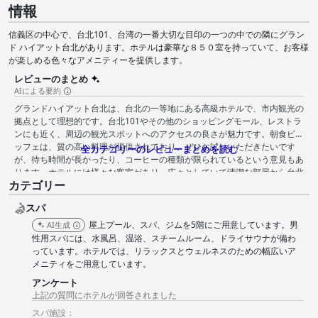
情報
信義区の中心で、台北101、台湾の一番大切な目印の一つの中での隣にグラン
ド ハイアット台北があります。ホテルは豪華な８５０室を持っていて、お客様
が楽しめる色々なアメニティーを提供します。
レビューのまとめ
AIによる要約
グランドハイアット台北は、台北の一等地にある高級ホテルで、市内観光の
拠点として理想的です。台北101やその他のショッピングモール、レストラ
ンにも近く、周辺の観光スポットへのアクセスの良さが魅力です。朝食ビュ
ッフェは、質の高い料理が提供されており、ぜひお試しいただきたいです
全カテゴリーのレビューまとめを読む
が、待ち時間が長かったり、コーヒーの種類が限られているという意見もあ
ります。ホテルには様々な客室があり、広々としていて清潔な部屋から台北
カテゴリー
101の素晴らしい景色を楽しめるという声も。内装が古めかしいという意見
もあれば、快適なベッドと手入れの行き届いた施設を絶賛する声もありまし
スパ
た。ホテルのプールエリアは、台北での滞在をさらに充実させるもので、お
子様連れのご家族は、グランドハイアット台北での滞在にご満足いただける
屋上プール、スパ、ジムを5階にご用意しています。男
AI生成
でしょう。ホテルでは、子供向けの特別なアメニティを提供しており、ソフ
性用スパには、水風呂、温浴、スチームルーム、ドライサウナが備わ
ァーベッドを子供たちが快適に眠れる場所に変身させます。グランドハイア
っています。ホテルでは、リラックスとウェルネスのための幅広いア
ット台北のスタッフは素晴らしく、お客様を歓迎し、快適に過ごせるよう努
メニティをご用意しています。
めています。全体として、グランドハイアット台北は、その厳格な基準を維
アンケート
持する卓越した施設とサービスを提供しており、台北での思い出に残る高級
上記の質問にホテルが回答されました
な滞在をお探しの方に最適です。
スパ施設：