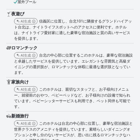
屋外プール
夜遊び
信義区に位置し、台北101に隣接するグランドハイアッ
AI生成
ト台北は、ナイトライフスポットへのアクセスに便利です。ホテル
は、ナイトライフ愛好家に適した豪華な宿泊施設と質の高いサービス
を提供します。
ロマンチック
台北の中心部に位置するこのホテルは、豪華な宿泊施設
AI生成
と卓越したサービスを提供しています。エレガントな雰囲気と高級ダ
イニングの選択肢が、ロマンチックな休暇に最適な選択肢となってい
ます。
家族向け
このホテルは、親切なスタッフと、お子様向けメニュ
AI生成
ー、就寝前のおやつ、ベビーベッドなど、お子様向けの設備で知られ
ています。ベビーシッターサービスも利用でき、ペット同伴も可能で
す。
新婚旅行
このホテルは台北の中心部に位置し、豪華な宿泊施設と
AI生成
世界クラスのアメニティを提供しています。素晴らしいダイニングオ
プションと申し分のないサービスが、思い出に残るロマンチックなハ