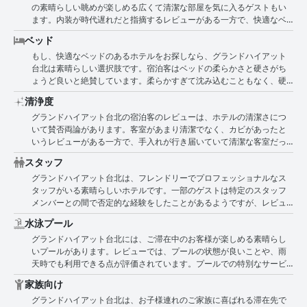
の素晴らしい眺めが楽しめる広くて清潔な部屋を気に入るゲストもい
しい選択肢であると述べています。
最大の強みの1つであり、台北での冒険に理想的な宿泊施設です。
ます。内装が時代遅れだと指摘するレビューがある一方で、快適なベ
ッドと手入れの行き届いた設備を絶賛する人もいます。ロケーション
ベッド
もまた、近くのアトラクションへのアクセスが容易なため、特筆すべ
もし、快適なベッドのあるホテルをお探しなら、グランドハイアット
き点です。しかし、一部の客室の清潔さについては否定的なコメント
台北は素晴らしい選択肢です。宿泊客はベッドの柔らかさと硬さがち
もあり、カビ、カビ臭さ、窓の汚れなどが指摘されています。バスタ
ょうど良いと絶賛しています。柔らかすぎて沈み込むこともなく、硬
ブがないなど、アメニティに関する小さな問題を指摘する人もいれ
すぎて腰痛で目が覚めることもありません。多くの宿泊客が、すっき
ば、シャワーの水圧が低いことに失望する人もいました。全体とし
清浄度
りとした気分で目覚め、まるで岩のようにぐっすり眠れたと言ってい
て、客室タイプについては意見が分かれており、期待していた5つ星ホ
グランドハイアット台北の宿泊客のレビューは、ホテルの清潔さにつ
ます。枕とマットレスもその快適さが称賛されており、まるで雲の上
テルのような贅沢さがないと感じる人もいれば、快適で広々とした宿
いて賛否両論があります。客室があまり清潔でなく、カビがあったと
で眠っているような気分になります。ベッドが小さかったり、ベッド
泊施設に満足する人もいます。
いうレビューがある一方で、手入れが行き届いていて清潔な客室だっ
シーツがきちんとセットされていなかったという宿泊客もいますが、
たという肯定的なレビューもあります。メイドサービスが必ずしもタ
全体的にベッドは非常にお勧めです。
スタッフ
イムリーではなかったという意見もありましたが、問題なかったよう
グランドハイアット台北は、フレンドリーでプロフェッショナルなス
です。また、週に3回しか清掃がなく、週末は清掃がないことにがっか
タッフがいる素晴らしいホテルです。一部のゲストは特定のスタッフ
りしたというレビューもありました。しかし、清潔で快適な寝具や、
メンバーとの間で否定的な経験をしたことがあるようですが、レビュ
ホテル全体の清潔さを評価するレビューもありました。タオルの血痕
ーの大部分は、ホテルのスタッフの親切さ、優しさ、細部への配慮を
や化粧品の跡、埃をかぶったガラスなど、小さな清掃の問題点を指摘
水泳プール
称賛しています。多くのゲストが、滞在中に落とし物を取り戻すのを
するレビューがある一方で、整頓されていて巧妙に設計された客室に
グランドハイアット台北には、ご滞在中のお客様が楽しめる素晴らし
手伝ってくれたり、卓越したルームサービスを提供してくれたりと、
ついて肯定的なコメントを述べるレビューもありました。到着時に床
いプールがあります。レビューでは、プールの状態が良いことや、雨
スタッフが期待以上の対応をしてくれたと述べています。コンシェル
にゴミが落ちていたことに気づいた人もいましたが、ほとんどの宿泊
天時でも利用できる点が評価されています。プールでの特別なサービ
ジュサービスも非常におすすめで、非常に役に立ったという声が多く
客は、ホテル環境がきちんと手入れされ、衛生的であることに同意し
スは提供されていませんが、ホテル全体のスパ施設は高く評価されて
寄せられています。さらに、北京語と英語の両方に堪能なバイリンガ
ているようでした。
家族向け
います。多くのお客様が、部屋の窓から見えるプールとサウナの美し
ルスタッフのおかげで、どちらかの言語を話すゲストも快適に過ごす
グランドハイアット台北は、お子様連れのご家族に喜ばれる滞在先で
い景色を楽しんでいます。全体として、ホテルのプールエリアは、台
ことができました。全体として、グランドハイアット台北のスタッフ