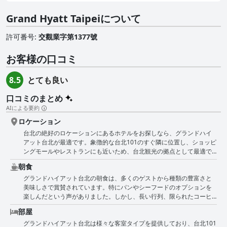
Grand Hyatt Taipeiについて
許可番号
:
交觀業字第1377號
お客様の口コミ
とても良い
8.5
口コミのまとめ
AIによる要約
ロケーション
台北の絶好のロケーションにあるホテルをお探しなら、グランドハイ
アット台北が最適です。象徴的な台北101のすぐ隣に位置し、ショッピ
ングモールやレストランにも近いため、台北観光の拠点として最適で
す。MRTへのアクセスも徒歩圏内で、他の観光スポットへの移動も簡
朝食
単です。ホテルは観光スポットにも近く、四四南村やダブルヘリック
グランドハイアット台北の朝食は、多くのゲストから種類の豊富さと
スエコタワーも徒歩圏内です。桃園空港からのシティエアバスもホテ
美味しさで賞賛されています。特にパンやシーフードのオプションを
ルに直接停車します。ロケーションが非常に便利で中心部にあるた
楽しんだという声がありました。しかし、長い行列、限られたコーヒ
め、多くのゲストがさまざまな場所に簡単に歩いて行けると感じてい
ーの選択肢、朝食の時間が1時間しかないことなど、否定的なコメント
ます。雨の日には、無料の傘が重宝されました。素晴らしいロケーシ
部屋
もありました。それにもかかわらず、全体的な印象はポジティブで、
ョンに加え、ホテルの豪華なロビーや素敵なバスルームも高く評価さ
グランドハイアット台北は様々な客室タイプを提供しており、台北101
ビュッフェ式の朝食は必食であり、高品質の食事が提供される素晴ら
れています。全体として、グランドハイアット台北のロケーションは