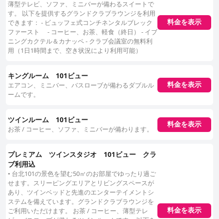
薄型テレビ、ソファ、ミニバーが備わるスイートで
す。 以下を提供するグランドクラブラウンジを利用
できます： - ビュッフェ式コンチネンタルブレック
料金を表示
ファースト - コーヒー、お茶、軽食（終日） - イブ
ニングカクテル＆カナッペ - クラブ会議室の無料利
用（1日1時間まで、空き状況により利用可能）
キングルーム 101ビュー
エアコン、ミニバー、バスローブが備わるダブルル
料金を表示
ームです。
ツインルーム 101ビュー
料金を表示
お茶 / コーヒー、ソファ、ミニバーが備わります。
プレミアム ツインスタジオ 101ビュー クラ
ブ利用込
• 台北101の景色を望む50㎡のお部屋でゆったり過ご
せます。スリーピングエリアとリビングスペースが
あり、ツインベッドと先進のエンターテイメントシ
ステムを備えています。グランドクラブラウンジを
料金を表示
ご利用いただけます。 お茶 / コーヒー、薄型テレ