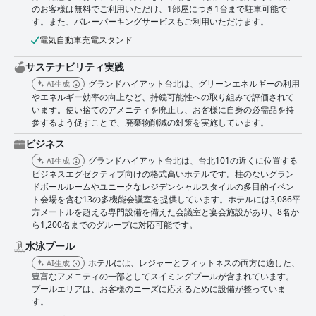
のお客様は無料でご利用いただけ、1部屋につき1台まで駐車可能で
す。また、バレーパーキングサービスもご利用いただけます。
電気自動車充電スタンド
サステナビリティ実践
グランドハイアット台北は、グリーンエネルギーの利用
AI生成
やエネルギー効率の向上など、持続可能性への取り組みで評価されて
います。使い捨てのアメニティを廃止し、お客様に自身の必需品を持
参するよう促すことで、廃棄物削減の対策を実施しています。
ビジネス
グランドハイアット台北は、台北101の近くに位置する
AI生成
ビジネスエグゼクティブ向けの格式高いホテルです。柱のないグラン
ドボールルームやユニークなレジデンシャルスタイルの多目的イベン
ト会場を含む13の多機能会議室を提供しています。ホテルには3,086平
方メートルを超える専門設備を備えた会議室と宴会施設があり、8名か
ら1,200名までのグループに対応可能です。
水泳プール
ホテルには、レジャーとフィットネスの両方に適した、
AI生成
豊富なアメニティの一部としてスイミングプールが含まれています。
プールエリアは、お客様のニーズに応えるために設備が整っていま
す。