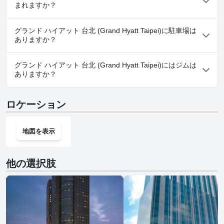
ご利用いただけます。詳しくは、「
スパ
」カテゴリーのアンケー
まれますか？
ト回答をお読みください。
いいえ、グランド ハイアット 台北 (Grand Hyatt Taipei)では犬と
グランド ハイアット 台北 (Grand Hyatt Taipei)に駐車場は
泊まることはできません。
ありますか？
はい、グランド ハイアット 台北 (Grand Hyatt Taipei)では駐車場
グランド ハイアット 台北 (Grand Hyatt Taipei)にはジムは
をご利用いただけます。
ありますか？
はい、グランド ハイアット 台北 (Grand Hyatt Taipei)にはジムが
ロケーション
あります。
地図を表示
他の選択肢