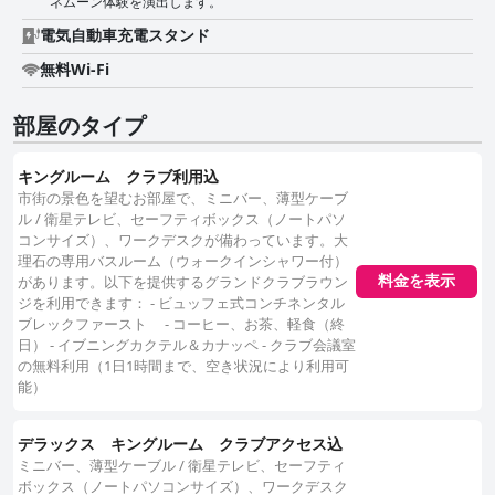
ネムーン体験を演出します。
電気自動車充電スタンド
無料Wi-Fi
部屋のタイプ
キングルーム クラブ利用込
市街の景色を望むお部屋で、ミニバー、薄型ケーブ
ル / 衛星テレビ、セーフティボックス（ノートパソ
コンサイズ）、ワークデスクが備わっています。大
理石の専用バスルーム（ウォークインシャワー付）
があります。以下を提供するグランドクラブラウン
料金を表示
ジを利用できます： - ビュッフェ式コンチネンタル
ブレックファースト - コーヒー、お茶、軽食（終
日） - イブニングカクテル＆カナッペ - クラブ会議室
の無料利用（1日1時間まで、空き状況により利用可
能）
デラックス キングルーム クラブアクセス込
ミニバー、薄型ケーブル / 衛星テレビ、セーフティ
ボックス（ノートパソコンサイズ）、ワークデスク