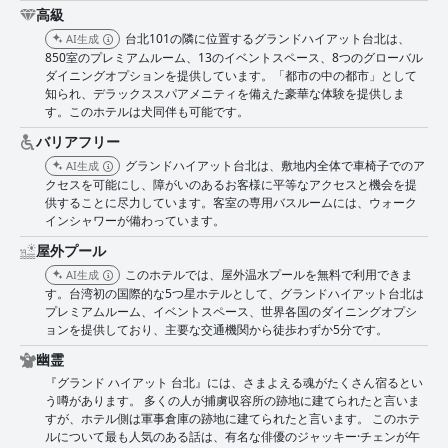
高級
台北101の隣に位置するグランドハイアット台北は、
AI生成
850室のプレミアムルーム、13のイベントスペース、8つのグローバル
ダイニングオプションを提供しています。「都市の中の都市」として
知られ、デラックススパアメニティを備えた豪華な体験を提供しま
す。このホテルは犬同伴も可能です。
バリアフリー
グランドハイアット台北は、敷地内全体で車椅子でのア
AI生成
クセスを可能にし、障がいのあるお客様に平等なアクセスと機会を提
供することに尽力しています。客室の専用バスルームには、ウォーク
インシャワーが備わっています。
屋外プール
このホテルでは、屋外温水プールを無料で利用できま
AI生成
す。台湾初の国際的な5つ星ホテルとして、グランドハイアット台北は
プレミアムルーム、イベントスペース、世界各国のダイニングオプシ
ョンを提供しており、主要な交通機関から徒歩わずか5分です。
幽霊
『グランド ハイアット 台北』には、さまよえる魂がたくさん宿るとい
う噂があります。 多くの人が捕虜収容所の跡地に建てられたと言いま
すが、ホテル側は軍事倉庫の跡地に建てられたと言います。 このホテ
ルについて最も人気のある話は、有名な俳優のジャッキー·チェンが午