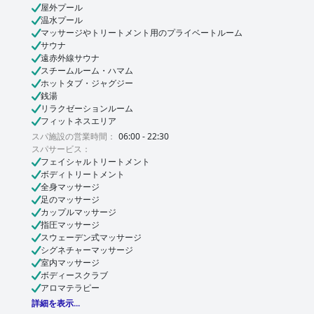
屋外プール
温水プール
マッサージやトリートメント用のプライベートルーム
サウナ
遠赤外線サウナ
スチームルーム・ハマム
ホットタブ・ジャグジー
銭湯
リラクゼーションルーム
フィットネスエリア
スパ施設の営業時間：
06:00 - 22:30
スパサービス：
フェイシャルトリートメント
ボディトリートメント
全身マッサージ
足のマッサージ
カップルマッサージ
指圧マッサージ
スウェーデン式マッサージ
シグネチャーマッサージ
室内マッサージ
ボディースクラブ
アロマテラピー
詳細を表示...