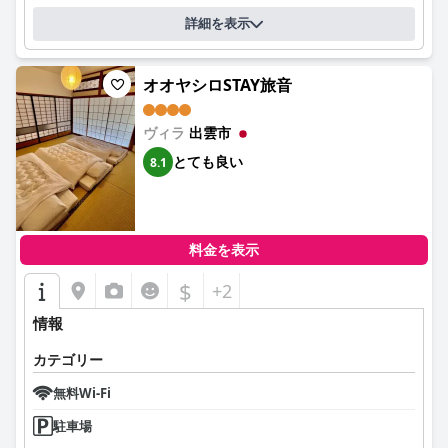
詳細を表示
オオヤシロSTAY旅音
ヴィラ
出雲市
とても良い
8.1
料金を表示
$
+2
情報
カテゴリー
無料Wi-Fi
駐車場