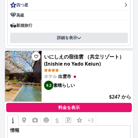
四つ星
清掃と贅沢な雰囲気についてコメントしています。
高級
センチュリオンホテル＆スパ クラシック出雲のスタッフは、その
友好的さ、丁寧さ、そして効果性において圧倒的に賞賛されてい
新婚旅行
ます。スタッフが生み出す温かい雰囲気は、宿泊客の体験を大き
く向上させています。
詳細を表示
スパは、さまざまなアメニティを備えた24時間営業の公共浴場
（素晴らしい温泉とサウナ施設を含む）を備えており、非常に満
いにしえの宿佳雲 （共立リゾート）
足のいく体験を提供しています。宿泊客は特にスパの清潔さと質
を高く評価しており、リラックスに最適です。
(Inishie no Yado Keiun)
ベッドももう1つのハイライトであり、その快適さと広さが賞賛
ホテル
出雲市
されています。宿泊客は一貫して、高品質のマットレスと清潔で
素晴らしい
9.2
設備の整った寝具のおかげで、ぐっすり眠れると報告していま
す。
$247 から
ハネムーナーやロマンチックな休暇の場合、ホテルは思い出に残
料金を表示
るオーダーメイドの体験を提供する上で優れています。部屋に届
けられる作りたての朝食、ウェルカムドリンク、記念品などの特
$
+3
別な配慮が滞在をより豊かなものにしています。ロマンチックな
雰囲気、スタイリッシュなインテリア、そして優れたコストパフ
情報
ォーマンスが、カップルにとって魅力的な選択肢となっていま