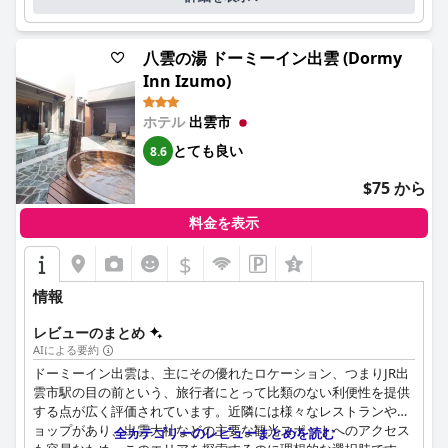
八雲の湯 ドーミーイン出雲 (Dormy
Inn Izumo)
ホテル
出雲市
とても良い
8.6
$75 から
料金を表示
$
情報
レビューのまとめ
AIによる要約
ドーミーイン出雲は、主にその優れたロケーション、つまりJR出
雲市駅の目の前という、旅行者にとって比類のない利便性を提供
する点が広く評価されています。近隣には様々なレストランやシ
ョップがあり、出雲大社などの主要な観光スポットへのアクセス
全カテゴリーのレビューまとめを読む