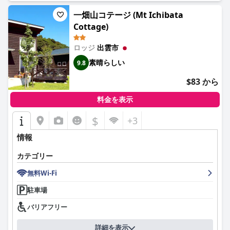
一畑山コテージ (Mt Ichibata
Cottage)
ロッジ
出雲市
素晴らしい
9.8
$83 から
料金を表示
$
+3
情報
カテゴリー
無料Wi-Fi
駐車場
バリアフリー
詳細を表示