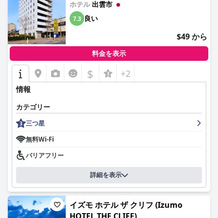
できるものであり、多くのゲストがまた利用したいと考えていま
ホテル
出雲市
す。
良い
7.3
ホテルの客室は、清潔さと広さが際立っており、特にツインルー
$49 から
ムは好評です。ゲストは快適な環境に満足しており、大きくてク
ッション性の高いベッドが安らかな滞在をサポートしています。
料金を表示
狭いバスルームのレイアウトや、時折聞こえる騒音など、小さな
問題点も指摘されていますが、全体的な快適さと清潔さが際立っ
$
+2
ています。
情報
ホテル全体の清潔さは一貫して高く評価されており、ゲストは客
室の清潔さや徹底した清掃体制に満足しています。魅力的な昭和
カテゴリー
レトロなスタイルとフレンドリーなスタッフが、清潔で穏やかな
三つ星
環境を引き立て、快適な滞在を可能にしています。
無料Wi-Fi
スタッフは、フレンドリーさ、丁寧さ、卓越したサービスで頻繁
に称賛されています。フロントデスクとのやり取りは好意的で、
バリアフリー
スタッフは歓迎的で非常に親切であると評価されています。スタ
ッフの温かい人柄は、快適な滞在に大きく貢献し、好印象を与え
詳細を表示
ています。
駐車場も好評で、ゲストのために十分で安全なスペースが提供さ
イズモ ホテル ザ クリフ (Izumo
れています。広くてフラットな駐車場が無料で利用できるため、
車やバイクで旅行する人にとっては便利です。
HOTEL THE CLIFF)