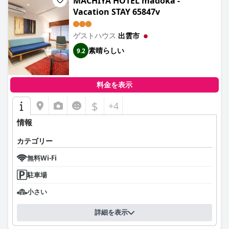
MACHIYA HOTEL madoka -
Vacation STAY 65847v
ゲストハウス
出雲市
素晴らしい
9.2
料金を表示
$
+4
情報
カテゴリー
無料Wi-Fi
駐車場
小さい
詳細を表示