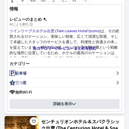
ドーミーイン出雲のスタッフは、礼儀正しさ、陽気さ、プロ意識
情報
に特徴づけられる、その卓越したサービスで頻繁に賞賛されてい
ます。忙しい時期でも、スタッフはゲストのニーズに効率的かつ
レビューのまとめ
温かく対応しています。コミュニケーションに関するいくつかの
AIによる要約
小さな問題も指摘されていますが、フレンドリーで思いやりがあ
ツインリーブスホテル出雲 (Twin Leaves Hotel Izumo)
は、その絶
り、親切なスタッフのおかげで、全体的な印象は非常に好意的で
賛されるロケーション、美味しい朝食、広くて清潔な部屋、そし
す。
て卓越したスタッフのサービスを通して、利便性と快適さの本質
を捉えています。JR駅の目の前、そして出雲市駅の隣という戦略
全カテゴリーのレビューまとめを読む
ホテルでは信頼性の高い無料Wi-Fiを提供しており、そのシームレ
的な場所に位置しているため、ホテルの最高のロケーションは、
スな接続性が評価されています。駐車場は利用可能ですが、数が
地元の通勤にも、より広い地域を探索するのにも、前例のないほ
限られており、駐車場料金が比較的高いと感じるゲストもいま
カテゴリー
どの容易さを提供します。ショッピングエリア、食事のオプショ
す。駐車スペースを見つけるのが難しい場合もありますが、構造
ン、そして近くのコンビニエンスストアへの近さは、その魅力を
化されたサービスとロケーションの利便性が評価されています。
駐車場
さらに高め、有名な出雲大社を訪れたい旅行者にとって理想的な
場所となっています。
三つ星
ホテルのベッドは、一般的に硬さと快適さで肯定的なフィードバ
ックを受けていますが、トリプルルームの3つ目のベッドである
ホテルの朝食は、そのバラエティと品質で際立っており、日本料
無料Wi-Fi
硬めのソファベッドはあまり好評ではありませんでした。枕に関
理と西洋料理の両方を取り揃えたバイキング形式のビュッフェ
する評価はまちまちで、種類と品質の改善が必要であることを示
は、ゲストが美味しく満足できると感じています。繰り返しに関
詳細を表示
唆しています。
するいくつかのコメントがあるにもかかわらず、全体的な印象と
しては、朝食は美味しく、バラエティに富んでいます。
全体として、ドーミーイン出雲は、清潔で快適な宿泊施設、行き
届いたアメニティ、卓越したサービスの組み合わせにより、優れ
センチュリオンホテル＆スパクラシッ
部屋の品質はもう一つのハイライトであり、ゲストは宿泊施設の
た価値を提供しており、出雲でのビジネス旅行者や予算に優しい
ク出雲 (The Centurion Hotel & Spa
広さと非の打ちどころのない清潔さを頻繁に指摘しています。平