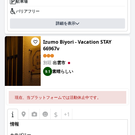
駐車場
バリアフリー
詳細を表示
Izumo Biyori - Vacation STAY
66967v
別荘
出雲市
素晴らしい
9.1
現在、当プラットフォームでは活動休止中です。
$
+1
情報
カテゴリー