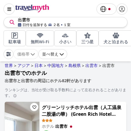
出雲市
日付を追加する
２名
１室
駐車場
無料Wi-Fi
小さい
三つ星
犬と泊まれる
価格帯
並べ替え
世界
アジア
日本
中国地方
島根県
出雲市
出雲市
>
>
>
>
>
>
出雲市でのホテル
出雲市と出雲市の周辺にホテル82軒があります
ランキングは、当社が受け取る手数料によって左右されることがありま
す。
グリーンリッチホテル出雲（人工温泉
二股湯の華） (Green Rich Hotel
Izumo (Artificial hot spring
ホテル
出雲市
Futamata Yunohana))