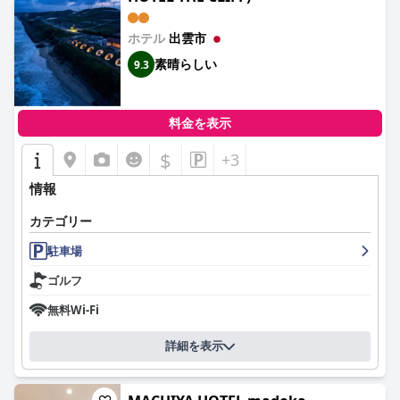
最後に、ホテルのベッドは、快適さとサイズが高く評価されてお
ホテル
出雲市
り、快適なマットレスと高級枕が安らかな眠りをもたらしていま
す。ツインルームは広さとリラックス感を与え、ベッドはゲスト
素晴らしい
9.3
体験の注目すべきハイライトとなっています。
全体として、出雲ロイヤルホテルは、快適さ、清潔さ、優れたサ
料金を表示
ービスが評価されており、安らぎと便利な滞在を求める旅行者に
とって好ましい選択肢となっています。
$
+3
情報
カテゴリー
駐車場
ゴルフ
無料Wi-Fi
詳細を表示