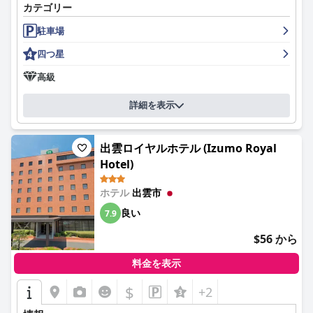
す。
カテゴリー
全体として、センチュリオンホテル＆スパ クラシック出雲は、非
駐車場
常に便利で快適、そして贅沢な体験を提供し、この地域への旅行
者にとって最高の選択肢となっています。
四つ星
高級
詳細を表示
出雲ロイヤルホテル (Izumo Royal
Hotel)
ホテル
出雲市
良い
7.9
$56 から
料金を表示
$
+2