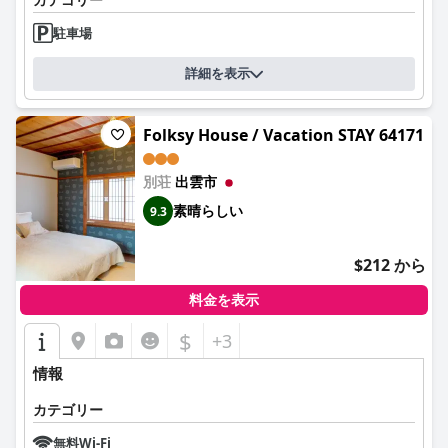
駐車場
詳細を表示
Folksy House / Vacation STAY 64171
別荘
出雲市
素晴らしい
9.3
$212 から
料金を表示
$
+3
情報
カテゴリー
無料Wi-Fi