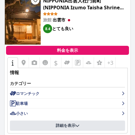
NIPPONIA出雲大社門前町
(NIPPONIA Izumo Taisha Shrine
Town)
旅館
出雲市
とても良い
8.4
料金を表示
$
+3
情報
カテゴリー
ロマンチック
駐車場
小さい
詳細を表示