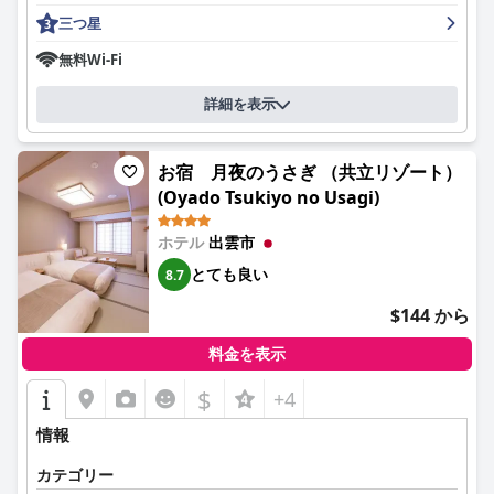
ホテルの朝食は、美味しく満足感があり、和食と洋食の両方を提
三つ星
供し、地元の特産品も含まれている点で、肯定的なフィードバッ
クを受けています。宿泊客は、食品の質の高さと味を評価し、朝
無料Wi-Fi
食を豪華で充実したものとみなしています。いくつかのマイナー
なフィードバックでは、長期滞在の場合の繰り返しや費用につい
詳細を表示
て指摘されていますが、全体的な感想としては、朝食体験は楽し
いものです。
お宿 月夜のうさぎ （共立リゾート）
ホテルでの夕食も好評で、特に夜に提供される無料のしじみラー
(Oyado Tsukiyo no Usagi)
メンは、宿泊客が頻繁にハイライトしています。ホテルのレスト
ランでは、美味しい和食と洋食を提供していますが、一部の宿泊
客は、より多くの量と、より多くのレストランがホテル内にある
ホテル
出雲市
ことを希望しています。ホテルのスタッフによる近隣の飲食店に
とても良い
8.7
関する親切なアドバイスは、外食しなければならないことによる
不便さを軽減しています。
$144 から
ホテルの客室は、清潔さ、広さ、モダンな内装が賞賛されていま
料金を表示
す。宿泊客は、自然光と手入れの行き届いた施設を楽しみ、快適
でリラックスできる滞在を過ごしています。照明や窓の清潔さな
$
+4
ど、いくつかの小さな問題が指摘されていますが、全体的な印象
は非常にポジティブです。
情報
清潔さは際立った特徴であり、ホテルは施設全体で明るく風通し
カテゴリー
の良い雰囲気を維持しています。宿泊客は一貫して、高い水準の