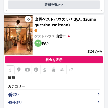
詳細を表示
出雲ゲストハウス いとあん (Izumo
guesthouse itoan)
ゲストハウス
出雲市
良い
7.3
$24 から
料金を表示
$
+2
情報
カテゴリー
安い
小さい