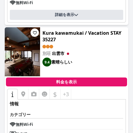
無料Wi-Fi
詳細を表示
Kura kawamukai / Vacation STAY
35227
別荘
出雲市
素晴らしい
9.4
料金を表示
$
+3
情報
カテゴリー
無料Wi-Fi