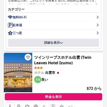
も容易なため、このエリアを探索するのに理想的な選択肢です。
また、ゲストは温泉やリラックスできるラウンジなどのアメニテ
カテゴリー
ィにも感謝しており、滞在の快適さと利便性をさらに高めていま
す。
無料Wi-Fi
ドーミーイン出雲での朝食体験は、豪華であるとよく表現され、
駐車場
出雲そば、カニ飯、しじみ汁、白玉ぜんざいなどの地元の料理が
特に賞賛されています。一部のゲストは朝食の料金や終了時間の
三つ星
早さを小さな欠点として指摘しましたが、全体的な品質と豊富な
選択肢は、滞在の思い出に残る一部となっています。
詳細を表示
際立った特徴は、無料の食事サービス、特に夜食のそばで、ゲス
トはおいしくて満足できると感じています。無料のラーメン、ア
ツインリーブスホテル出雲 (Twin
イスクリーム、飲み物などの追加の特典は、さらなる喜びを添え
Leaves Hotel Izumo)
ており、入浴後のアイスクリームは注目すべき特典です。近隣の
夕食スポットを見つけるのが難しい場合もありますが、館内の食
事オプションは、快適で便利な代替手段を提供しています。
ホテル
出雲市
良い
7.9
客室は一貫して清潔で快適、かつ効率的に設計されており、モダ
ンなアメニティと実用的なレイアウトが特徴です。客室の清潔さ
$72 から
に関する肯定的なフィードバックは、温泉やサウナなどの共用エ
リアや施設にも及んでいます。部屋の広さは様々で、温度調節が
料金を表示
難しいと感じるゲストもいましたが、全体的な滞在は快適で過ご
しやすいものとなっています。
$
+2