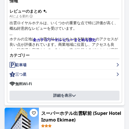
情報
レビューのまとめ
AIによる要約
出雲ロイヤルホテルは、いくつかの重要な点で特に評価が高く、
概ね好意的なレビューを受けています。
ホテルの立地は、出雲大社をはじめとする観光地へのアクセスが
全カテゴリーのレビューまとめを読む
良い点が評価されています。商業地域に位置し、アクセスも良
く、駐車場も完備されているため、車で旅行するゲストには理想
カテゴリー
的です。ただし、駅からはやや距離があり、近くにレストランや
ショップがないため、移動手段が必要となります。それにもかか
駐車場
わらず、多くのゲストは静かな町の雰囲気を高く評価していま
す。
三つ星
ホテルの朝食は、和食と洋食の両方に対応した、美味しくバラエ
無料Wi-Fi
ティ豊かなビュッフェ形式で高く評価されています。質と量は満
足できるものであり、丁寧な準備と行き届いたスタッフが、ポジ
詳細を表示
ティブな食事体験に貢献しています。朝食会場の雰囲気や感染症
対策も、体験をさらに向上させています。
スーパーホテル出雲駅前 (Super Hotel
出雲ロイヤルホテルの夕食も好評です。ゲストは料理の質と鮮度
Izumo Ekimae)
を高く評価していますが、予約は事前に必要です。夕食の選択肢
の少なさを指摘する声もありましたが、全体的な食事体験は満足