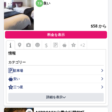
良い
7.9
$58 から
料金を表示
$
+2
情報
カテゴリー
駐車場
安い
三つ星
詳細を表示