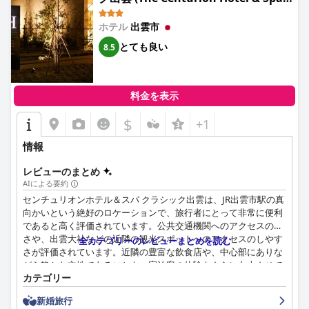
宿泊施設を探している人にとって、好ましい選択肢となっていま
均よりも大きいバスタブは、贅沢さを加え、部屋をビジネスとレ
Classic Izumo)
す。
ジャーの両方の旅行者にとって傑出した選択肢にしています。ホ
ホテル
出雲市
テルはまた、全体を通して高い水準の清潔さを維持しており、空
とても良い
8.5
気清浄機によってさらに強化された、衛生的で豪華な環境を作り
出しています。
ツインリーブスホテル出雲 (Twin Leaves Hotel Izumo)
でのサービ
料金を表示
スは格別で、スタッフはその親切で、礼儀正しく、思いやりのあ
る態度で一貫して賞賛を受けています。特に、フロントデスクの
$
+1
チームは、ゲストに永続的な好印象を与え、全体的な快適な体験
に大きく貢献しています。
情報
要約すると、
ツインリーブスホテル出雲 (Twin Leaves Hotel
レビューのまとめ
Izumo)
は、最高のロケーション、美味しい朝食、広くて清潔な部
AIによる要約
屋、そして卓越したサービスにより、包括的で満足のいく体験を
センチュリオンホテル＆スパ クラシック出雲は、JR出雲市駅の真
提供し、旅行者にとって非常にお勧めの選択肢となっています。
向かいという絶好のロケーションで、旅行者にとって非常に便利
であると高く評価されています。公共交通機関へのアクセスの良
さや、出雲大社などの近隣の観光スポットへのアクセスのしやす
全カテゴリーのレビューまとめを読む
さが評価されています。近隣の豊富な飲食店や、中心部にありな
がら静かな立地であることも、宿泊客の体験をさらに向上させて
カテゴリー
います。美しい景色を望む快適なスパなど、モダンで清潔な施設
も、ホテルの全体的な魅力を高めています。
新婚旅行