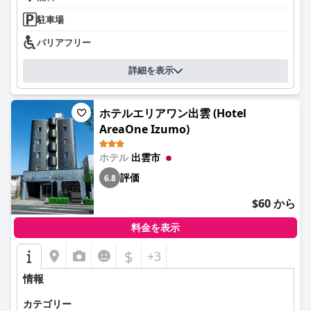
駐車場
バリアフリー
詳細を表示
ホテルエリアワン出雲 (Hotel
AreaOne Izumo)
ホテル
出雲市
評価
6.8
$60 から
料金を表示
$
+3
情報
カテゴリー