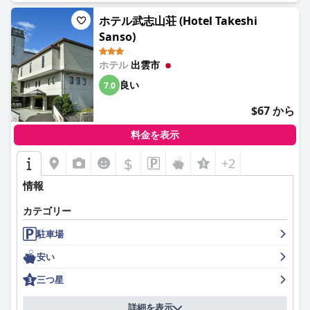
ホテル武志山荘 (Hotel Takeshi
Sanso)
ホテル
出雲市
良い
7.0
$67 から
料金を表示
$
+2
情報
カテゴリー
駐車場
安い
三つ星
詳細を表示