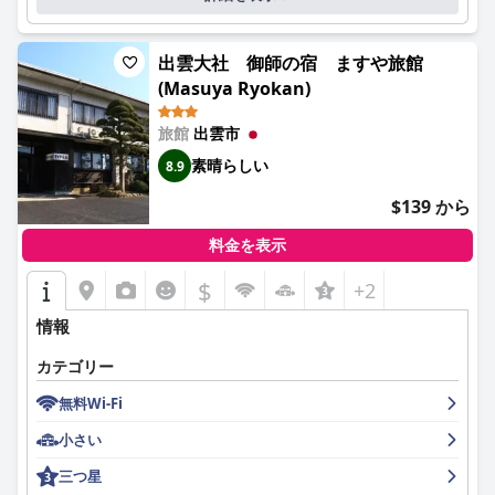
出雲大社 御師の宿 ますや旅館
(Masuya Ryokan)
旅館
出雲市
素晴らしい
8.9
$139 から
料金を表示
$
+2
情報
カテゴリー
無料Wi-Fi
小さい
三つ星