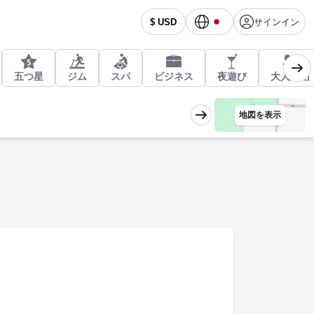
サインイン
$ USD
五つ星
ジム
スパ
ビジネス
夜遊び
大人専用
地図を表示