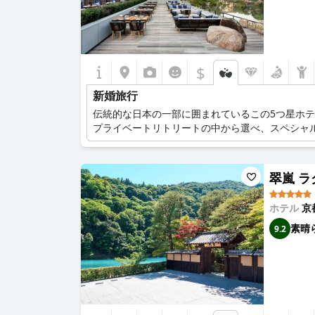
$
新婚旅行
伝統的な日本の一部に囲まれているこの5つ星ホ
プライベートリトリートの中から選べ、スペシャ
翠嵐 ラグ
ホテル
京
素晴
9.2