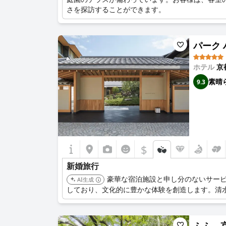
さを探訪することができます。
パーク ハ
ホテル
京
素晴
9.3
$
新婚旅行
豪華な宿泊施設と申し分のないサー
AI生成
しており、文化的に豊かな体験を創造します。清
ふふ 京都