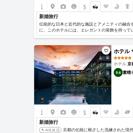
$
新婚旅行
伝統的な日本と近代的な施設とアメニティの融合
に、このホテルには、エレガントの装飾を持って
ホテル ザ 
ホテル
京
素晴
9.6
$
新婚旅行
京都の伝統に根ざした洗練された現
AI生成