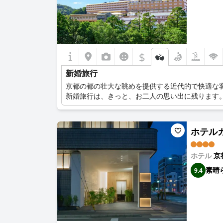
$
新婚旅行
京都の都の壮大な眺めを提供する近代的で快適な
新婚旅行は、きっと、お二人の思い出に残ります
ホテルカン
ホテル
京
素晴
9.4