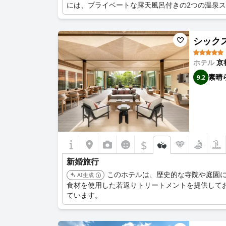
には、プライベートな露天風呂付きの2つの温泉
シックスセ
ホテル
京
素晴
9.2
$
新婚旅行
このホテルは、歴史的な寺院や庭園
AI生成
食材を使用した若返りトリートメントを提供して
ています。