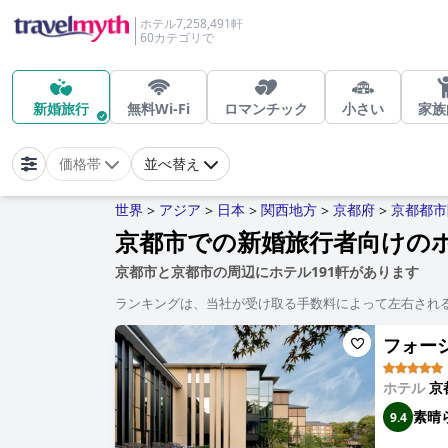
ホテル7,258,491軒
60カテゴリで
新婚旅行
無料Wi-Fi
ロマンチック
小さい
家族
価格帯
並べ替え
世界
アジア
日本
関西地方
京都府
京都都市
>
>
>
>
>
京都市での新婚旅行者向けの
京都市と京都市の周辺にホテル191軒があります
ランキングは、当社が受け取る手数料によって左右され
フォーシー
ホテル
京
素晴
9.4