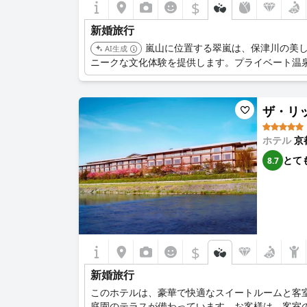
$
新婚旅行
嵐山に位置する翠嵐は、保津川の美
AI生成
ニークな文化体験を提供します。プライベート温
ザ・リッツ
ホテル
京
とて
8.7
$
新婚旅行
このホテルは、豪華で快適なスイートルームと客
庭園のテラスが備わっています。お客様は、客室