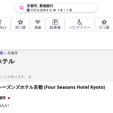
京都市, 新婚旅行
日付を追加する
２名
１室
向け
四つ星
高級
駐車場
バリアフリー
三つ星
圏
京都市
>
ホテル
ることがあります。
ズンズホテル京都 (Four Seasons Hotel Kyoto)
都市
らしい