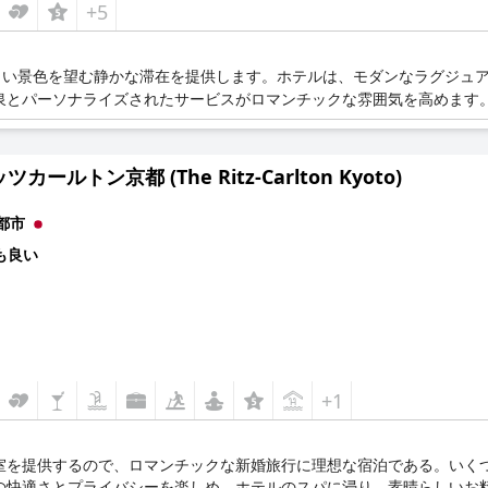
+5
しい景色を望む静かな滞在を提供します。ホテルは、モダンなラグジュ
泉とパーソナライズされたサービスがロマンチックな雰囲気を高めます
カールトン京都 (The Ritz-Carlton Kyoto)
都市
も良い
+1
室を提供するので、ロマンチックな新婚旅行に理想な宿泊である。いく
の快適さとプライバシーを楽しめ、ホテルのスパに浸り、素晴らしいお