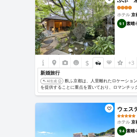
ホテル
京
素晴
9.1
$
+3
新婚旅行
麩ふ京都は、人里離れたロケーショ
AI生成
を提供することに重点を置いており、ロマンチッ
ウェスティ
ホテル
京
素晴
9.4