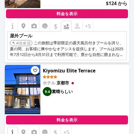
$124 から
料金を表示
$
+5
屋外プール
この旅館は季節限定の露天風呂付きプールを誇り、
AI生成
夏の間、お客様に爽やかなオアシスを提供します。プールは2025
年7月12日から8月31日まで利用可能で、豊かな自然に囲まれなが
ら癒しの涼しい風を楽しむことができます。
Kiyomizu Elite Terrace
ホテル
京都市
素晴らしい
9.4
料金を表示
$
+5