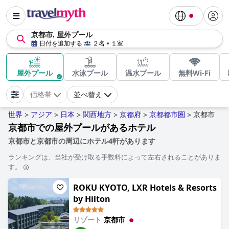
京都市, 屋外プール
日付を追加する
２名
１室
屋外プール
水泳プール
温水プール
無料Wi-Fi
価格帯
並べ替え
世界
アジア
日本
関西地方
京都府
京都都市圏
京都市
>
>
>
>
>
>
京都市での屋外プールがあるホテル
京都市と京都市の周辺にホテル4軒があります
ランキングは、当社が受け取る手数料によって左右されることがありま
す。
ROKU KYOTO, LXR Hotels & Resorts
by Hilton
リゾート
京都市