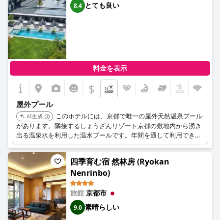
とても良い
8.4
料金を表示
$
屋外プール
このホテルには、京都で唯一の屋外天然温泉プール
AI生成
があります。隣接するしょうざんリゾート京都の敷地内から湧き
出る温泉水を利用した温水プールです。年間を通して利用できる
25メートルのプールで、自然豊かな環境の中でユニークで穏やか
な入浴体験を提供します。
四季育む宿 然林房 (Ryokan
Nenrinbo)
旅館
京都市
素晴らしい
9.0