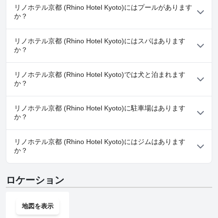
す。駐車料金はかかりますが、詳細な案内が提供されるため、スムー
リノホテル京都 (Rhino Hotel Kyoto)にはプールがあります
ズな利用が可能です。駐車料金が高いという意見も一部ありますが、
か？
全体的には、犀ホテル京都の駐車場設備と行き届いたサービスに満足
しているという感想が多く見られます。」
はい、リノホテル京都 (Rhino Hotel Kyoto)には、以下のカテゴリ
リノホテル京都 (Rhino Hotel Kyoto)にはスパはあります
ーの１つ以上に属するプールがあります： 屋内プール, ラッププー
か？
ル
いいえ、リノホテル京都 (Rhino Hotel Kyoto)ではスパはご利用い
リノホテル京都 (Rhino Hotel Kyoto)では犬と泊まれます
ただけません。
か？
いいえ、リノホテル京都 (Rhino Hotel Kyoto)では犬と泊まること
リノホテル京都 (Rhino Hotel Kyoto)に駐車場はあります
はできません。
か？
はい、リノホテル京都 (Rhino Hotel Kyoto)では駐車場をご利用い
リノホテル京都 (Rhino Hotel Kyoto)にはジムはあります
ただけます。
か？
いいえ、リノホテル京都 (Rhino Hotel Kyoto)にはジムはありませ
ロケーション
ん。
地図を表示