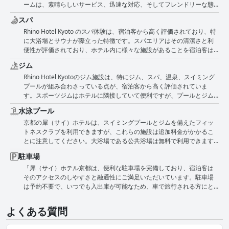
ームは、素晴らしいサービス、迅速な対応、そしてフレンドリーな態
も評価されています。ロビーと客室は特に美しく清潔であると評価さ
度で評価されています。駐車場係員とハウスキーピングスタッフも、
れており、快適な雰囲気を醸し出しています。 1階にセブンイレブンが
スパ
その親切さとプロ意識で高い評価を得ています。食事に関する要望へ
あり、道の向かいにファミリーマートがあるという便利さなどの追加
Rhino Hotel Kyoto のスパ体験は、宿泊客から高く評価されており、特
の対応から、一般的なサポートまで、スタッフは忍耐と心遣いをもっ
のアメニティが、全体的な体験をさらに向上させ、滞在に便利な場所
に大浴場とサウナが際立った特徴です。スパエリアはその清潔さと利
てお客様のニーズに応えることに尽力しています。さらに、多くのゲ
となっています。ホテルの好立地とコストパフォーマンスの高さも、
便性が評価されており、ホテル内に様々な施設があることを宿泊客は
ストは、スタッフの英語対応能力を高く評価しており、それが全体的
旅行者にとっての魅力を高めています。全体として、Rhino Hotel
高く評価しています。大浴場とサウナへのアクセスは通常無料で、宿
な体験を向上させています。ただし、スタッフの注意不足や知識不足
Kyoto は、非常に清潔で快適、かつ便利な宿泊施設を訪問者に提供して
ジム
泊の価値を高めています。 いくつかのレビューでは、大浴場の利用体
に関する言及が時折ありますが、これらのケースは例外のようです。
います。
Rhino Hotel Kyotoのジム施設は、特にジム、スパ、温泉、スイミング
験が肯定的に強調されており、良い、魅力的、手入れが行き届いてい
全体として、スタッフの丁寧で親切な対応が、ホテルでのポジティブ
プールが組み合わさっている点が、宿泊客から高く評価されていま
ると評価されています。温泉やサウナを含むスパは、特に観光の後に
な滞在に大きく貢献しています。
す。スポーツジムはホテルに隣接していて便利ですが、プールとジム
リラックスできる雰囲気を提供しています。しかし、一部の宿泊客か
はホテルのアメニティの一部ではありません。重要な点として、フィ
らは、滞在中の利用制限や、土曜日の午後9時までなど、特定日の営業
水泳プール
ットネスセンターでは大きな共同浴場を無料で利用でき、宿泊客から
時間の短縮について言及がありました。 大浴場は隣接するフィットネ
京都の犀（サイ）ホテルは、スイミングプールとジムを備えたフィッ
大変喜ばれています。隣接するフィットネスセンターの公共浴場への
スセンターの一部ですが、宿泊客は追加料金なしでアクセスできるこ
トネスクラブを利用できますが、これらの施設は追加料金がかかるこ
入場は無料ですが、ジムやプールの利用には追加料金が必要な場合が
とを喜んでいます。さらに、快適な読書椅子や全体的に行き届いたサ
とに注意してください。大浴場である公共浴場は無料で利用できます
あります。しかし、多くの宿泊客は全体的な体験に価値があると感じ
ービスなどのアメニティが、スパ施設の快適な体験をさらに高めてい
が、営業時間はやや限られています。プールは15歳以上のゲスト専用
ています。タトゥーのある方は温泉を利用できないことに注意が必要
ます。いくつかの制限はあるものの、スパと大浴場は大きな価値を提
駐車場
で、タトゥーのある方は制限を受ける場合があります。また、便利な
です。さらに、予期せぬ都市税について言及されており、考慮に入れ
供し、Rhino Hotel Kyotoでの滞在全体にプラスの影響を与えていると
「犀（サイ）ホテル京都は、便利な駐車場を完備しており、宿泊客は
専用駐車場があります。より楽しい体験のために、週末を含め、プー
る必要があります。ジムとスパのリラックスできる美しい施設は、訪
いう点で意見は一致しています。
そのアクセスのしやすさと融通性にご満足いただいています。駐車場
ルのチェックアウト時間を夕方遅くまで延長することを提案する人も
問者によって語られる肯定的な経験に大きく貢献しています。
は予約不要で、いつでも入出庫が可能なため、車で旅行される方にと
います。
って実用的な選択肢となっています。駐車場は常にオープンしてお
り、駅に近く、レストランやコンビニエンスストアに囲まれた便利な
よくある質問
場所に位置しています。宿泊客は、駐車係員の優れたサービス、特に
お年寄りのスタッフの方々の親切さとプロ意識を高く評価していま