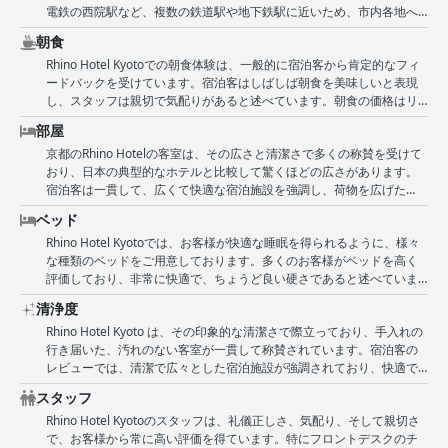
電鉄の西院駅など、複数の鉄道駅や地下鉄駅に近いため、市内各地へ
のアクセスが容易です。この接続性により、宿泊者は市内を楽に移動
朝食
し、主要な観光スポットを訪れることができます。 ホテルの周辺エリ
Rhino Hotel Kyotoでの朝食体験は、一般的に宿泊客から肯定的なフィ
アは、様々なレストラン、バー、コンビニエンスストアで賑わってお
ードバックを受けています。宿泊客はしばしば朝食を美味しいと表現
り、その魅力をさらに高めています。宿泊者は、近くの飲食店や、徒
し、スタッフは親切で気配りがあると述べています。朝食の価格はリ
歩ですぐのセブンイレブンなどの店舗の利便性を高く評価していま
ーズナブルであると評価されており、700円で提供されるボリュームと
す。京都駅からはやや離れていますが、公共交通機関を利用したホテ
部屋
味を高く評価する宿泊客もいます。しかし、朝食の料金が高いと感じ
ルのアクセスの良さが、その距離を十分に補っています。 ホテルのす
京都のRhino Hotelの客室は、その広さと清潔さで多くの称賛を受けて
る宿泊客も少数います。 ホテルのCOVID-19対策により、ビュッフェが
ぐ近くには、豊富なショッピング施設やJOYFIT24へのアクセスが容易
おり、日本の典型的なホテルと比較して驚くほどの広さがあります。
和風弁当に変更されましたが、これは好評を得ています。改善の余地
であり、利便性と快適さを提供しています。大型の公共浴場とジムが
宿泊客は一貫して、広くて快適な宿泊施設を強調し、荷物を広げた
としては、バラエティを増やすために異なる朝食プランやメニューを
あることで、滞在に贅沢さが加わります。全体として、Rhino Hotel
り、リラックスした滞在を楽しんだりするのに適していると指摘して
提供すること、そして事前予約なしで朝食を利用できるようにするこ
Kyotoは、戦略的で接続性の高いロケーションを提供し、市内観光の拠
ベッド
います。客室にはモダンな設備と機能的な家具が備わっており、レジ
とが挙げられます。全体として、宿泊客はRhino Hotel Kyotoでの朝食
点として理想的です。
Rhino Hotel Kyotoでは、お客様が快適な睡眠を得られるように、様々
ャーにも仕事にも便利な快適な環境を作り出しています。 照明が少し
に満足しており、価格に見合った価値があると感じています。
な種類のベッドをご用意しております。多くのお客様がベッドを高く
暗いというコメントもありますが、全体的な印象としては、客室は豪
評価しており、非常に快適で、ちょうど良い硬さであると述べていま
華で清潔、静かと評されており、肯定的な経験を示しています。アッ
す。ベッドの広さや、適度な厚さの高品質な羽毛布団も好評です。し
プデートされたモダンな設備と優れた防音性が、平和で快適な雰囲気
清浄度
かし、小さめのベッドは2人には向かないかもしれないという意見や、
を作り出しています。高品質の家具と、快適な読書用チェアや高品質
Rhino Hotel Kyoto は、その印象的な清潔さで際立っており、手入れの
枕に関する問題点を指摘するレビューもいくつかあります。これらの
のスピーカーなどの追加のアメニティが、滞在をさらに向上させてい
行き届いた、汚れのない客室が一貫して称賛されています。宿泊客の
点はあるものの、多くのお客様はベッド全体の快適さと、ホテル客室
ます。 西院駅の隣というホテルのロケーションと、近くに便利なショ
レビューでは、清潔で広々とした宿泊施設が強調されており、快適で
の静かな環境のおかげで、よく眠れたと報告しています。
ップがあることも、全体的な肯定的なレビューに貢献しています。卓
楽しい滞在となっています。ホテルの共用エリアや施設も、その清潔
越した顧客サービスと相まって、Rhino Hotel Kyotoは、一人旅でも他
スタッフ
さと美しい維持管理で賞賛を受けています。 Rhino Hotel のスタッフ
の人と一緒でも、宿泊施設として最適な選択肢であると宿泊客は感じ
Rhino Hotel Kyotoのスタッフは、礼儀正しさ、気配り、そして親切さ
は、その優れたサービスだけでなく、最高水準の清掃を徹底し、日々
ています。
で、お客様から常に高い評価を得ています。特にフロントデスクのチ
の清掃業務を熱心に行い、ホテル全体で清潔感を維持していることで