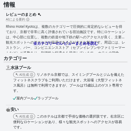
情報
レビューのまとめ
AIによる要約
Rhino Hotel Kyotoは、複数のカテゴリーで圧倒的に肯定的なレビューを得
ており、京都で非常に高く評価されている宿泊施設です。特にロケーション
は、中心部に位置し、複数の鉄道や地下鉄の駅へのアクセスが良く、主要な
観光スポットへのアクセスが容易である点が大きな魅力です。周辺には、レ
全カテゴリーのレビューまとめを読む
ストラン、バー、コンビニエンスストア（セブンイレブンやファミリーマー
トなど）が多数あり、利便性と快適さを提供しています。 ホテルの朝食
カテゴリー
は、美味しく、700円という手頃な価格で好評ですが、より多くの種類と柔
軟な予約オプションが必要だという意見もあります。COVID-19のパンデミ
水泳プール
ックの間、和風弁当への切り替えは好評でした。 客室は、広さ、清潔さ、
快適さで高く評価されており、レジャーにも仕事にも適した最新の設備と家
リノホテル京都では、スイミングプールとジムを備えた
AI生成
具が備わっています。高品質の家具、優れた防音性、快適な読書用チェア、
フィットネスクラブをご利用いただけます。大浴場（大型フィットネ
機能的な照明が、豪華でありながら居心地の良い環境を作り出しています。
ス風呂）は無料で利用できますが、プールは15歳以上のゲスト専用で
清潔さは際立った特徴であり、客室と共用エリアの両方が細心の注意を払っ
す。
て維持されています。レビューでは一貫して、ホテルの高い清潔基準と、客
屋内プール
ラッププール
室清掃スタッフの勤勉な努力が賞賛されており、ホテル全体に快適な雰囲気
をもたらしています。 Rhino Hotel Kyotoのスタッフは、礼儀正しさ、気配
安い
り、プロ意識で頻繁に評価されています。ゲストのニーズに対応し、優れた
サービスを提供する能力、特に英語での対応能力は、肯定的な体験をさらに
このホテルは京都で手頃な価格の選択肢です。右京区に
AI生成
高めています。 ホテルのスパと大浴場は、清潔さ、利便性、追加料金なし
便利なロケーションがあり、様々な観光スポットへのアクセスが容易
で利用できる点で高い評価を得ています。これらの施設は、ジムや手入れの
です。