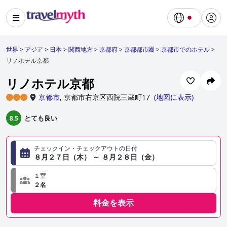
世界
>
アジア
>
日本
>
関西地方
>
京都府
>
京都都市圏
>
京都市でのホテル
>
リノホテル京都
リノホテル京都
京都市
,
京都市右京区西院三蔵町17
(
地図に表示
)
とても良い
8.5
チェックイン・チェックアウトの日付
８月２７日（木） ～ ８月２８日（金）
１室
２名
料金を表示