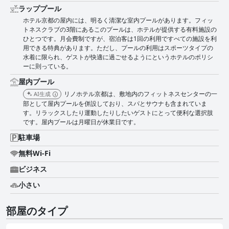
行き届いたスイミングプールとともに、滞在に大きな価値を付加し、観光の
ラッププール
1日の後にリラックスできる空間を提供しています。 駐車場は便利で柔軟性
があり、予約なしでいつでも入退出できます。駐車場係員による丁寧なサー
ホテル京都の屋内には、明るく清潔な室内プールがあります。フィッ
ビスは、わずかな駐車料金にもかかわらず、ゲストに高く評価されていま
トネスクラブの3階にあるこのプールは、ホテルが提供する有料施設の
す。 最後に、ベッドは快適さ、広さ、高品質の羽毛布団でしばしば賞賛さ
ひとつです。月会費制ですが、宿泊客は1回の利用ですべての施設を利
れており、静かな客室内で快適な夜の睡眠を保証します。ただし、小さめの
用できる特典があります。ただし、プールの利用はスポーツタイプの
ベッドは2人には理想的ではないかもしれないという意見もありました。 要
水着に限られ、ゲストが快適に過ごせるようにというホテルのポリシ
約すると、Rhino Hotel Kyotoは、便利なロケーション、清潔で広々とした
ーに則っている。
客室、優れたスタッフ、リラックスできるスパ施設で高く評価されており、
屋内プール
京都で快適さとアクセスを求める旅行者にとって理想的な選択肢となってい
ます。
リノホテル京都は、敷地内のフィットネスセンターの一
AI生成
部として屋内プールを併設しており、スパとサウナも含まれていま
す。リラックスしたり運動したりしたいゲストにとって便利な選択肢
です。屋内プールは月曜日が休業日です。
駐車場
無料Wi-Fi
ビジネス
小さい
部屋のタイプ