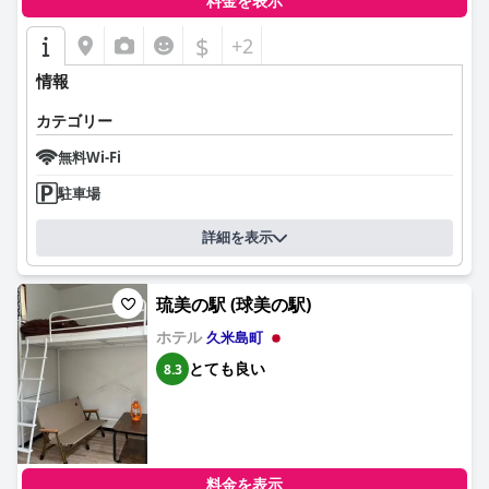
料金を表示
$
+2
情報
カテゴリー
無料Wi-Fi
駐車場
詳細を表示
琉美の駅 (球美の駅)
ホテル
久米島町
とても良い
8.3
料金を表示