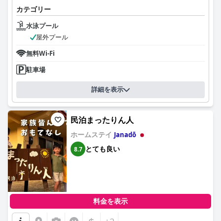
カテゴリー
水泳プール
屋外プール
無料Wi-Fi
駐車場
詳細を表示
民泊まったりん人
ホームステイ
Janadō
とても良い
8.7
料金を表示