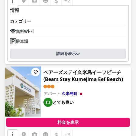
$
+2
情報
カテゴリー
無料Wi-Fi
駐車場
詳細を表示
ベアーズステイ久米島イーフビーチ
(Bears Stay Kumejima Eef Beach)
アパート
久米島町
とても良い
8.3
料金を表示
$
+3