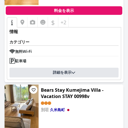
料金を表示
$
+2
情報
カテゴリー
無料Wi-Fi
駐車場
詳細を表示
Bears Stay Kumejima Villa -
Vacation STAY 00998v
別荘
久米島町
0.0