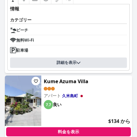
情報
カテゴリー
ビーチ
無料Wi-Fi
駐車場
詳細を表示
Kume Azuma Villa
アパート
久米島町
良い
7.7
$134 から
料金を表示