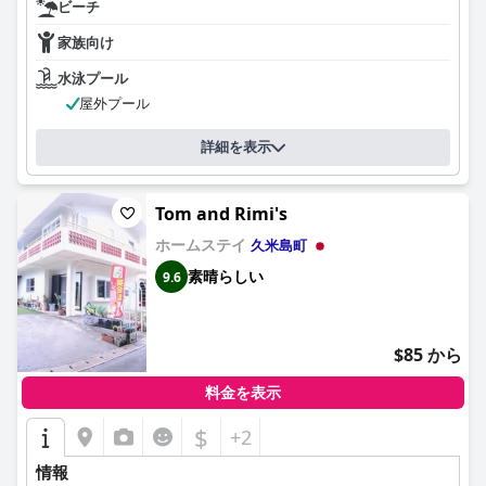
ビーチ
家族向け
水泳プール
屋外プール
詳細を表示
Tom and Rimi's
ホームステイ
久米島町
素晴らしい
9.6
$85 から
料金を表示
$
+2
情報