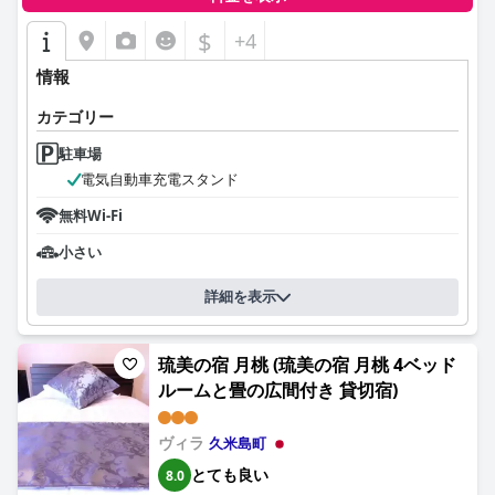
$
+4
情報
カテゴリー
駐車場
電気自動車充電スタンド
無料Wi-Fi
小さい
詳細を表示
琉美の宿 月桃 (琉美の宿 月桃 4ベッド
ルームと畳の広間付き 貸切宿)
ヴィラ
久米島町
とても良い
8.0