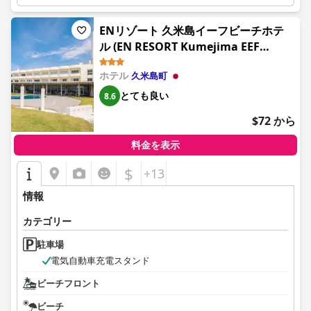
ENリゾート 久米島イーフビーチホテ
ル (EN RESORT Kumejima EEF
Beach Hotel)
ホテル
久米島町
とても良い
8.6
$72 から
料金を表示
$
+13
情報
カテゴリー
駐車場
電気自動車充電スタンド
ビーチフロント
ビーチ