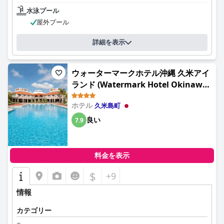
水泳プール
屋外プール
詳細を表示
ウォーターマークホテル沖縄 久米アイ
ランド (Watermark Hotel Okinawa
Kume Island)
ホテル
久米島町
良い
7.9
料金を表示
$
+9
情報
カテゴリー