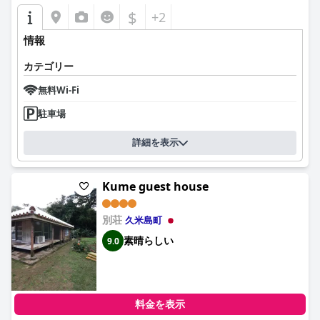
$
+2
情報
カテゴリー
無料Wi-Fi
駐車場
詳細を表示
Kume guest house
別荘
久米島町
素晴らしい
9.0
料金を表示