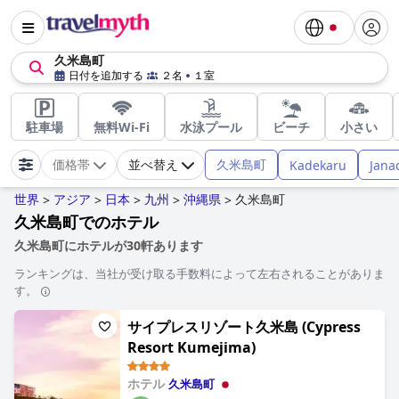
久米島町
日付を追加する
２名
１室
駐車場
無料Wi-Fi
水泳プール
ビーチ
小さい
久米島町
Kadekaru
Jana
価格帯
並べ替え
世界
アジア
日本
九州
沖縄県
久米島町
>
>
>
>
>
久米島町でのホテル
久米島町にホテルが30軒あります
ランキングは、当社が受け取る手数料によって左右されることがありま
す。
サイプレスリゾート久米島 (Cypress
Resort Kumejima)
ホテル
久米島町