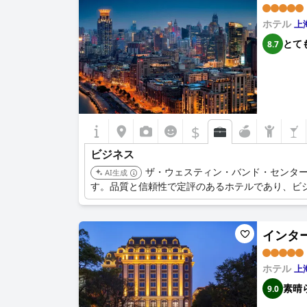
ホテル
上
とて
8.7
$
ビジネス
ザ・ウェスティン・バンド・センタ
AI生成
す。品質と信頼性で定評のあるホテルであり、ビ
インターコ
ホテル
上
素晴
9.0