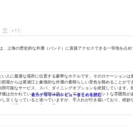
+11
ルは、上海の歴史的な外灘（バンド）に直接アクセスできる一等地を占
たい人に最適な場所に位置する豪華なホテルです。そのロケーションは
の部屋からは黄浦江と象徴的な外灘の素晴らしい景色を眺めることがで
利用可能なサービス、スパ、ダイニングオプションを絶賛しています。
評価は分かれています。客室は広々としており、エレガントな雰囲気が
全カテゴリーのレビューまとめを読む
少し古くなっていると述べていますが、手入れが行き届いており、絶妙
ストに対応するために喜んで尽力しています。全体として、ザ・ペニン