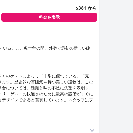
$381 から
料金を表示
めている。ここ数十年の間、外灘で最初の新しい建
多くのゲストによって「非常に優れている」「完
きます。歴史的な雰囲気を持つ美しい建物は、この
朝食については、種類と味の不足に失望を表明する
あり、ゲストの快適さのために最高の設備がすぐに
なデザインであると賞賛しています。スタッフはフ
シュラ上海のスタッフは歓迎的で責任感があり、滞