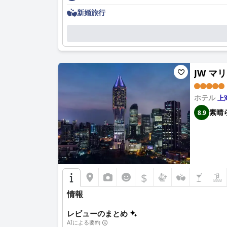
新婚旅行
JW マリ
ホテル
上
素晴
8.9
$
情報
レビューのまとめ
AIによる要約