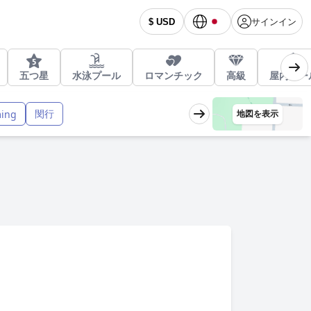
サインイン
$ USD
五つ星
水泳プール
ロマンチック
高級
屋内プー
閔行
ing
地図を表示