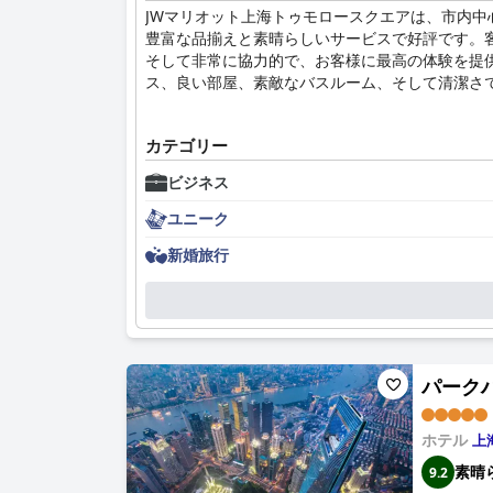
JWマリオット上海トゥモロースクエアは、市内
豊富な品揃えと素晴らしいサービスで好評です。
そして非常に協力的で、お客様に最高の体験を提
ス、良い部屋、素敵なバスルーム、そして清潔さ
カテゴリー
ビジネス
ユニーク
新婚旅行
パークハイ
ホテル
上
素晴
9.2