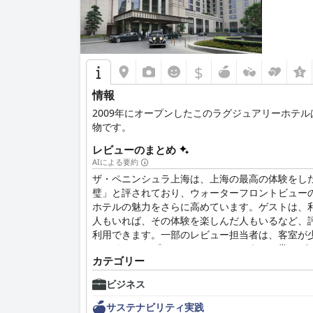
$
情報
2009年にオープンしたこのラグジュアリーホテ
物です。
レビューのまとめ
AIによる要約
ザ・ペニンシュラ上海は、上海の最高の体験をし
璧」と評されており、ウォーターフロントビュー
ホテルの魅力をさらに高めています。ゲストは、
人もいれば、その体験を楽しんだ人もいるなど、
利用できます。一部のレビュー担当者は、客室が
レンドリーでプロフェッショナルであり、常にゲ
カテゴリー
在を快適で忘れられないものにします。
ビジネス
サステナビリティ実践