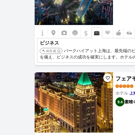
$
ビジネス
パークハイアット上海は、最先端の
AI生成
を備え、ビジネスの成功を確実にします。ホテル
フェアモン
ホテル
上
素晴
9.4