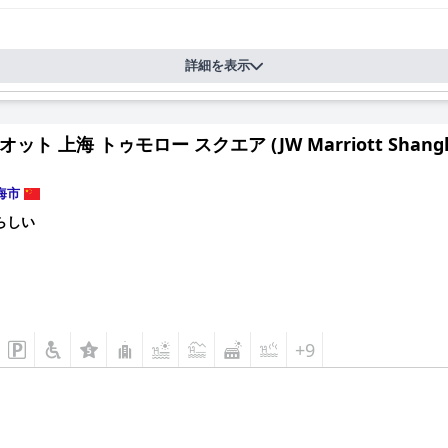
詳細を表示
オット 上海 トゥモロー スクエア (JW Marriott Shanghai
海市
らしい
+9