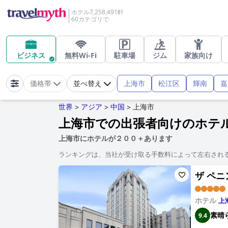
ホテル7,258,491軒
60カテゴリで
ビジネス
無料Wi-Fi
駐車場
ジム
家族向け
上海市
松江区
輝南
嘉
価格帯
並べ替え
世界
アジア
中国
上海市
>
>
>
上海市での出張者向けのホテ
上海市にホテルが２００＋あります
ランキングは、当社が受け取る手数料によって左右され
ザ ペニン
ホテル
上
素晴
9.4