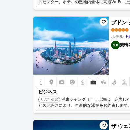
スセンター、ホテルの敷地内全体に高速Wi-Fi
プドン シ
ホテル
上
素晴
9.0
$
ビジネス
浦東シャングリ・ラ上海は、充実し
AI生成
ビスと評判により、生産的な滞在をお約束します
ザ ウェス