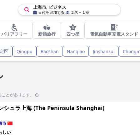
上海市, ビジネス
日付を追加する
２名
１室
バリアフリー
新婚旅行
四つ星
電気自動車充電スタンド
定区
Qingpu
Baoshan
Nanqiao
Jinshanzui
Chongm
ル
ることがあります。
シュラ上海 (The Peninsula Shanghai)
海市
らしい