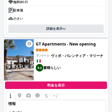
無料Wi-Fi
駐車場
小さい
詳細を表示
GT Apartments - New opening
アパート
ヴィボ・バレンティア・マリーナ
素晴らしい
9.3
料金を表示
$
+2
情報