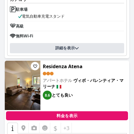
駐車場
電気自動車充電スタンド
高級
無料Wi-Fi
詳細を表示
Residenza Atena
アパートホテル
ヴィボ・バレンティア・マ
リーナ
とても良い
8.6
料金を表示
$
+3