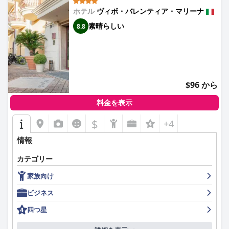
ホテル
ヴィボ・バレンティア・マリーナ
素晴らしい
8.8
$96 から
料金を表示
$
+4
情報
カテゴリー
家族向け
ビジネス
四つ星