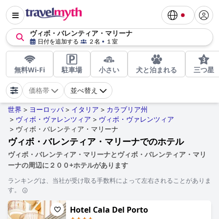
ヴィボ・バレンティア・マリーナ
日付を追加する
２名
１室
無料Wi-Fi
駐車場
小さい
犬と泊まれる
三つ星
価格帯
並べ替え
世界
ヨーロッパ
イタリア
カラブリア州
>
>
>
ヴィボ・ヴァレンツィア
ヴィボ・ヴァレンツィア
>
>
ヴィボ・バレンティア・マリーナ
>
ヴィボ・バレンティア・マリーナでのホテル
ヴィボ・バレンティア・マリーナとヴィボ・バレンティア・マリ
ーナの周辺に２００+ホテルがあります
ランキングは、当社が受け取る手数料によって左右されることがありま
す。
Hotel Cala Del Porto