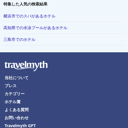
秋田県でのホテル
特集した人気の検索結果
糸島市でのホテル
横浜市でのスパがあるホテル
今治市でのホテル
高知県での水泳プールがあるホテル
宮古市でのホテル
三島市でのホテル
名護市でのホテル
熊谷市でのホテル
逗子市でのホテル
中野市でのホテル
当社について
平塚市でのホテル
プレス
鶴岡市でのホテル
カテゴリー
雲仙市でのホテル
ホテル賞
グアムでのホテル
よくある質問
お問い合わせ
加西市でのホテル
Travelmyth GPT
小浜でのホテル