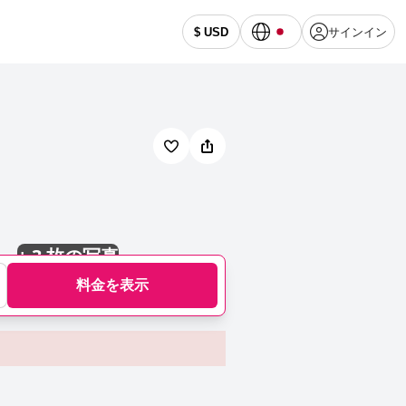
サインイン
$ USD
+
3 枚の写真
料金を表示