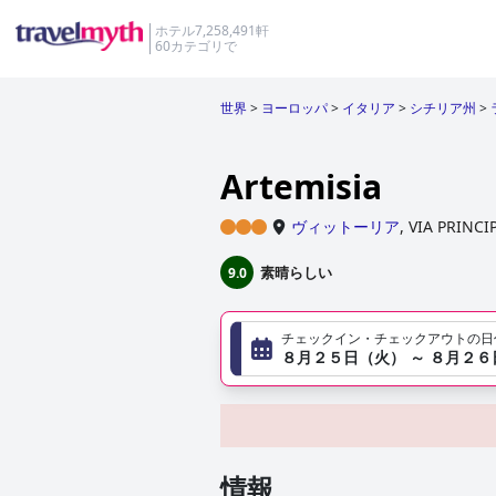
ホテル7,258,491軒
60カテゴリで
世界
>
ヨーロッパ
>
イタリア
>
シチリア州
>
Artemisia
ヴィットーリア
,
VIA PRINCI
素晴らしい
9.0
チェックイン・チェックアウトの日
８月２５日（火） ～ ８月２
情報