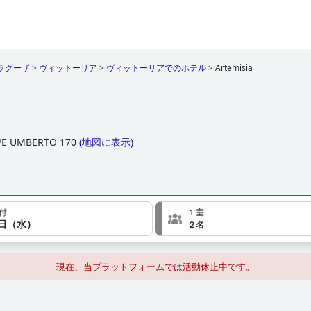
ラグーザ
>
ヴィットーリア
>
ヴィットーリアでのホテル
>
Artemisia
PE UMBERTO 170
(
地図に表示
)
付
１室
６日（水）
２名
現在、当プラットフォームでは活動休止中です。