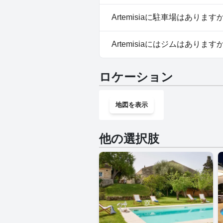
はい、Artemisiaは犬を歓迎し
Artemisiaに駐車場はあります
いいえ、Artemisiaでは駐
Artemisiaにはジムはあります
いいえ、Artemisiaにはジム
ロケーション
地図を表示
他の選択肢