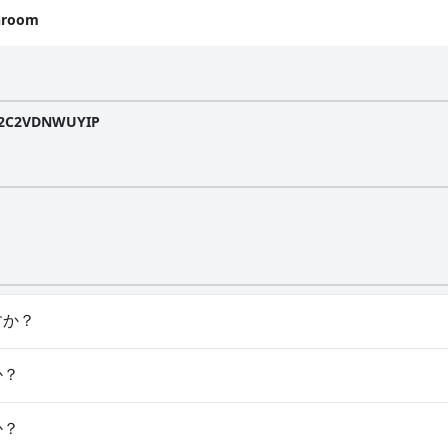
throom
012C2VDNWUYIP
すか？
ルがありません。
か？
パはご利用いただけません。
か？