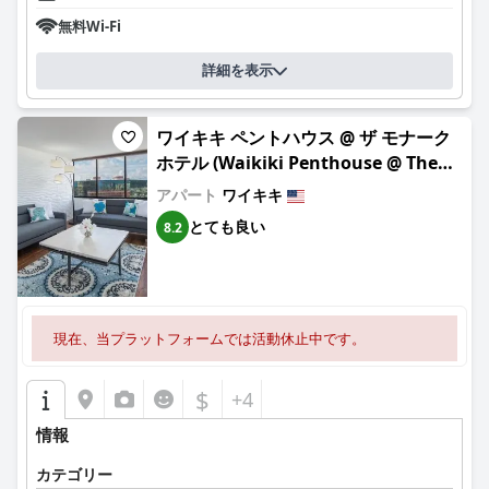
無料Wi-Fi
詳細を表示
ワイキキ ペントハウス @ ザ モナーク
ホテル (Waikiki Penthouse @ The
Monarch Hotel)
アパート
ワイキキ
とても良い
8.2
現在、当プラットフォームでは活動休止中です。
$
+4
情報
カテゴリー