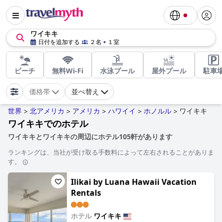
ワイキキ
日付を追加する
２名
１室
ビーチ
無料Wi-Fi
水泳プール
屋外プール
駐車
価格帯
並べ替え
世界
北アメリカ
アメリカ
ハワイイ
ホノルル
ワイキキ
>
>
>
>
>
ワイキキでのホテル
ワイキキとワイキキの周辺にホテル105軒があります
ランキングは、当社が受け取る手数料によって左右されることがありま
す。
Ilikai by Luana Hawaii Vacation
Rentals
ホテル
ワイキキ