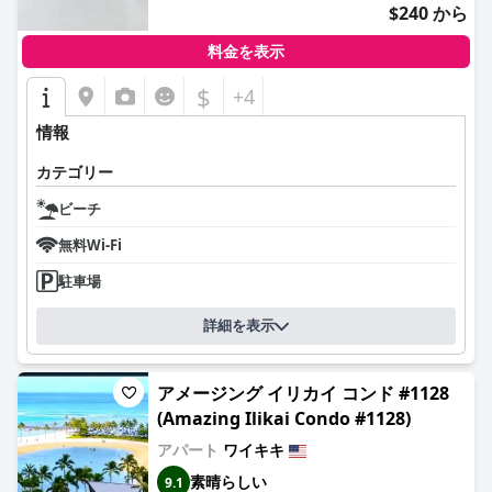
$240 から
料金を表示
$
+4
情報
カテゴリー
ビーチ
無料Wi-Fi
駐車場
詳細を表示
アメージング イリカイ コンド #1128
(Amazing Ilikai Condo #1128)
アパート
ワイキキ
素晴らしい
9.1