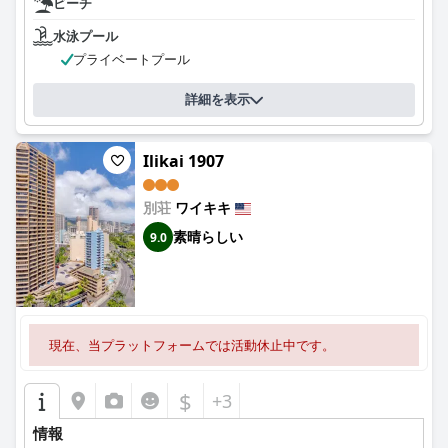
ビーチ
水泳プール
プライベートプール
詳細を表示
Ilikai 1907
別荘
ワイキキ
素晴らしい
9.0
現在、当プラットフォームでは活動休止中です。
$
+3
情報