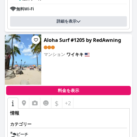
無料Wi-Fi
詳細を表示
Aloha Surf #1205 by RedAwning
マンション
ワイキキ
0.0
料金を表示
$
+2
情報
カテゴリー
ビーチ