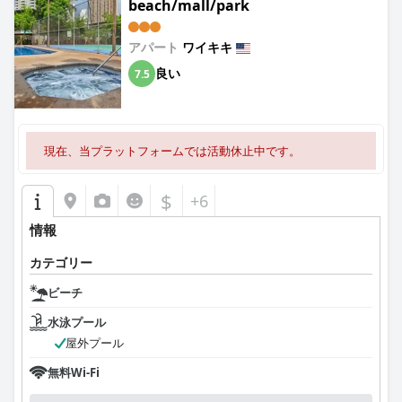
beach/mall/park
アパート
ワイキキ
良い
7.5
現在、当プラットフォームでは活動休止中です。
$
+6
情報
カテゴリー
ビーチ
水泳プール
屋外プール
無料Wi-Fi