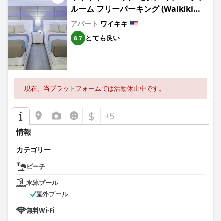
ルーム フリーパーキング (Waikiki
Banyan Modern One Bedroom Free
アパート
ワイキキ
Parking)
とても良い
8.7
現在、当プラットフォームでは活動休止中です。
$
+5
情報
カテゴリー
ビーチ
水泳プール
屋外プール
無料Wi-Fi