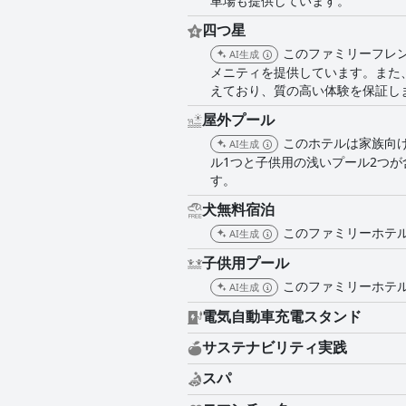
車場も提供しています。
四つ星
このファミリーフレ
AI生成
メニティを提供しています。また
えており、質の高い体験を保証し
屋外プール
このホテルは家族向
AI生成
ル1つと子供用の浅いプール2つ
す。
犬無料宿泊
このファミリーホテ
AI生成
子供用プール
このファミリーホテル
AI生成
電気自動車充電スタンド
サステナビリティ実践
スパ