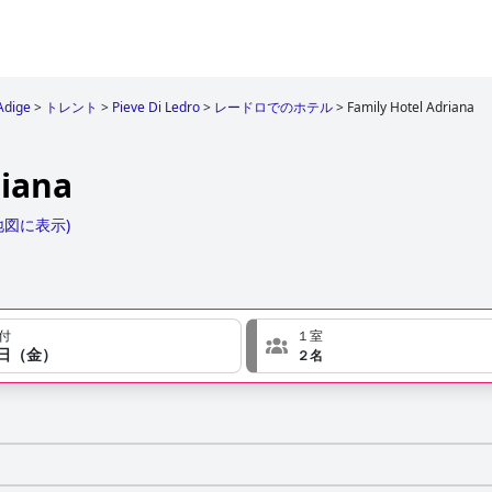
 Adige
>
トレント
>
Pieve Di Ledro
>
レードロでのホテル
>
Family Hotel Adriana
riana
地図に表示
)
付
１室
８日（金）
２名