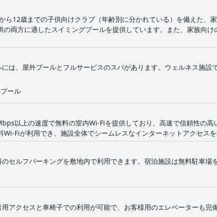
月から12歳までの子供向けクラブ（年齢別に分かれている）を備えた、
供の両方に適したスイミングプールを提供しています。また、家族向け
ルには、屋外プールとフルサービスのスパがあります。ウェルネス施設
外プール
Mbps以上の速度で無料の室内Wi-Fiを提供しており、高速で信頼性の
Wi-Fiが利用でき、施設全体でシームレスなインターネットアクセス
料のセルフパーキングを敷地内で利用できます。宿泊施設は無料駐車場
者用アクセスと車椅子での利用が可能で、お客様用のエレベーターも完