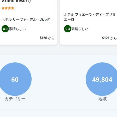
Grand Resort)
ホテル
フィエーラ・ディ・プリミ
ホテル
リーヴァ・デル・ガルダ
エーロ
素晴らしい
素晴らしい
8.9
9.4
$156
から
$121
から
60
49,804
カテゴリー
地域