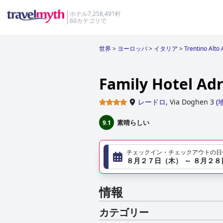
ホテル7,258,491軒
60カテゴリで
世界
>
ヨーロッパ
>
イタリア
>
Trentino Alto
Family Hotel Ad
レードロ
,
Via Doghen 3
(
素晴らしい
9.1
チェックイン・チェックアウトの日
８月２７日（木） ～ ８月２
情報
カテゴリー