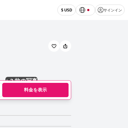
サインイン
$ USD
+
3 枚の写真
料金を表示