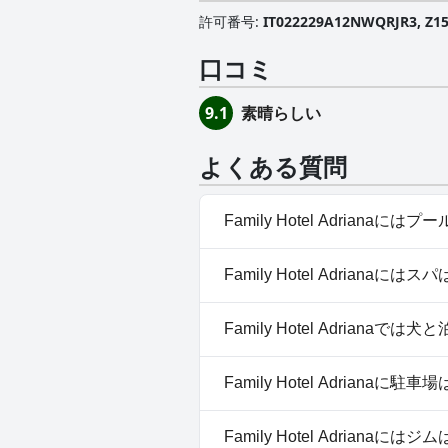
許可番号
:
IT022229A12NWQRJR3, Z1
口コミ
素晴らしい
9.1
よくある質問
Family Hotel Adriana
はい、Family Hotel A
Family Hotel Adrianaに
プール
はい、Family Hotel Adr
Family Hotel Adrianaで
いいえ、Family Hotel Ad
Family Hotel Adrianaに
はい、Family Hotel Adr
Family Hotel Adrianaに