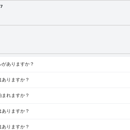
57
にはプールがありますか？
drianaには、以下のカテゴリーの１つ以上に属するプールがあります：
はスパはありますか？
ianaではスパをご利用いただけます。
は犬と泊まれますか？
rianaでは犬と泊まることはできません。
駐車場はありますか？
ianaでは駐車場をご利用いただけます。
はジムはありますか？