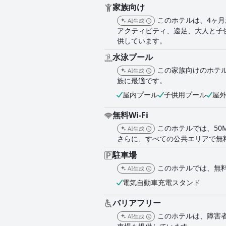
家族向け
このホテルは、4ヶ
AI生成
アクティビティ、遠足、大人と子
供しています。
水泳プール
この家族向けのホテ
AI生成
族に最適です。
屋内プール
子供用プール
屋
無料Wi-Fi
このホテルでは、50
AI生成
さらに、すべての公共エリアで無料
駐車場
このホテルでは、無
AI生成
電気自動車充電スタンド
バリアフリー
このホテルは、障害
AI生成