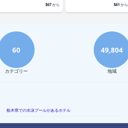
$67
から
$61
から
60
49,804
カテゴリー
地域
栃木県での水泳プールがあるホテル