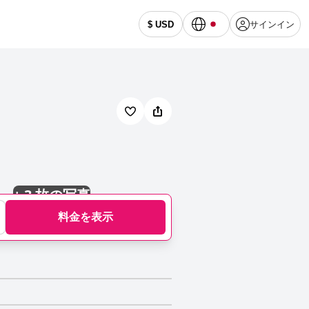
サインイン
$ USD
+
3 枚の写真
料金を表示