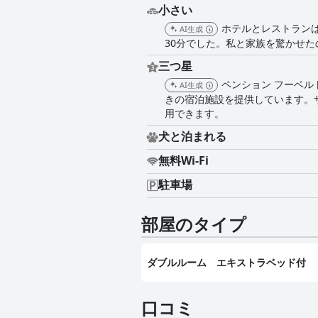
小さい
ホテルとレストラン
AI生成
30分でした。私と家族を驚かせ
三つ星
ペンション フーベル
AI生成
きの宿泊施設を提供しています。サ
用できます。
犬と泊まれる
無料Wi-Fi
駐車場
部屋のタイプ
ダブルルーム エキストラベッド付
口コミ