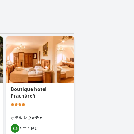
Boutique hotel
Pracháreň
ホテル
レヴォチャ
とても良い
8.6