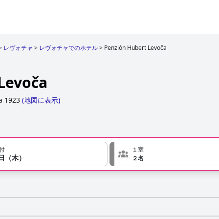
>
レヴォチャ
>
レヴォチャでのホテル
>
Penzión Hubert Levoča
Levoča
a 1923
(
地図に表示
)
付
１室
７日（木）
２名