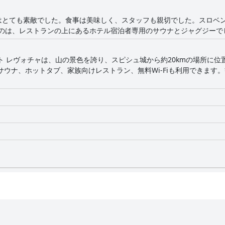
はとても素敵でした。食事は美味しく、スタッフも親切でした。スロベ
たのは、レストランの上にあるホテル宿泊者専用のサウナとジャグジーで
ト レヴォチャは、山の景色を誇り、スピシュ城から約20kmの場所に
ウナ、ホットタブ、家族向けレストラン、無料Wi-Fiも利用できます