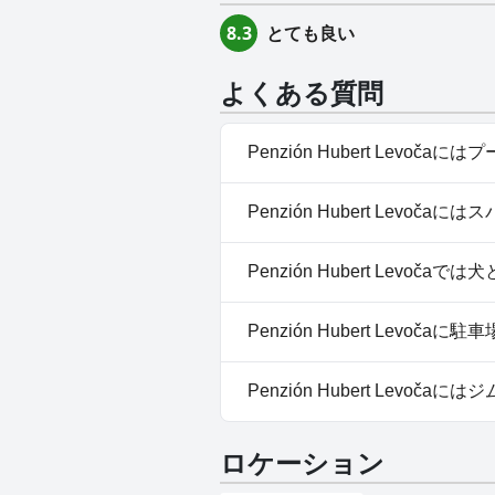
とても良い
8.3
よくある質問
Penzión Hubert Levoč
いいえ、Penzión Hubert 
Penzión Hubert Levoč
いいえ、Penzión Hubert
Penzión Hubert Levoč
はい、Penzión Hubert Le
Penzión Hubert Levoč
はい、Penzión Hubert L
Penzión Hubert Levoč
いいえ、Penzión Hubert 
ロケーション