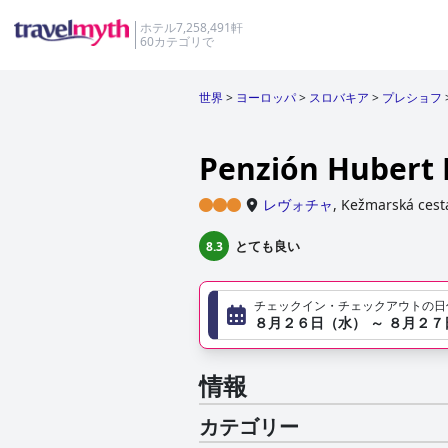
ホテル7,258,491軒
60カテゴリで
世界
>
ヨーロッパ
>
スロバキア
>
プレショフ
Penzión Hubert 
レヴォチャ
,
Kežmarská cest
とても良い
8.3
チェックイン・チェックアウトの日
８月２６日（水） ～ ８月２
情報
カテゴリー