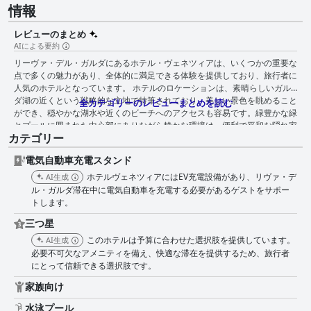
情報
レビューのまとめ
AIによる要約
リーヴァ・デル・ガルダにあるホテル・ヴェネツィアは、いくつかの重要な
点で多くの魅力があり、全体的に満足できる体験を提供しており、旅行者に
人気のホテルとなっています。 ホテルのロケーションは、素晴らしいガル
ダ湖の近くという戦略的な立地で特筆されており、美しい景色を眺めること
全カテゴリーのレビューまとめを読む
ができ、穏やかな湖水や近くのビーチへのアクセスも容易です。緑豊かな緑
とプールに囲まれた中心部にありながら静かな環境は、便利で平和な隠れ家
カテゴリー
となっています。電気自動車の充電ポイント付きの駐車場など、十分な駐車
場があることも、車で旅行する人にとって魅力を高めています。 朝食は美
電気自動車充電スタンド
味しく、種類も豊富で、冷製肉やチーズなどの塩味のものから、甘いペスト
リーやパンケーキまで、さまざまなオプションがあり、お客様から一貫して
ホテルヴェネツィアにはEV充電設備があり、リヴァ・デ
AI生成
賞賛されています。種類を増やす必要があるという意見もありますが、ほと
ル・ガルダ滞在中に電気自動車を充電する必要があるゲストをサポー
んどのお客様は朝食に満足しています。特に屋上テラスからの素晴らしい山
トします。
の景色は、食事体験をさらに高めています。 客室は非常に清潔で、モダン
三つ星
で快適であると頻繁に評価されていますが、ミニ冷蔵庫などのアメニティを
追加する必要があるという意見も時折あります。お客様は、客室のエアコン
このホテルは予算に合わせた選択肢を提供しています。
AI生成
と静かな雰囲気を高く評価しています。バスルームについては、広さを評価
必要不可欠なアメニティを備え、快適な滞在を提供するため、旅行者
する人もいれば、特定のデザイン要素によるプライバシーの問題を指摘する
にとって信頼できる選択肢です。
人もいるなど、評価は分かれています。 清潔さはホテルの際立った特徴の1
家族向け
つであり、客室と公共エリアの両方の手入れが行き届いていることがお客様
から一貫して称賛されています。毎日の清掃と手入れの行き届いたプールエ
水泳プール