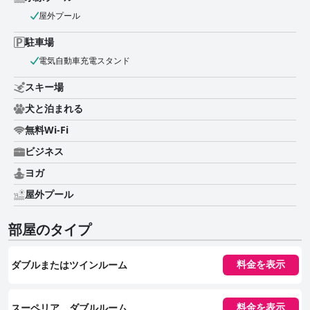
リアが、新鮮で魅力的な環境を作り出しています。 スタッフは、その並外
れた親しみやすさと親切さで繰り返し評価されています。お客様は、気配り
屋外プール
があり、親切なチームによって手厚いおもてなしを受けていると感じてお
り、特に親切なスタッフについての個別の言及が、お客様の滞在をより良い
駐車場
ものにしています。 プールも頻繁に言及される魅力の1つであり、広く、手
電気自動車充電スタンド
入れが行き届いており、緑豊かなヤシの木に囲まれていることが評価されて
います。お客様は、十分な数のサンラウンジャーとプールエリアの穏やかな
スキー場
雰囲気を高く評価しています。 ホテル・ヴェネツィアは、家族連れにとっ
て、配慮の行き届いたアメニティ、広々とした客室、便利なロケーションを
犬と泊まれる
備えた、最適な選択肢であることが証明されています。いくつかのエリアは
改修が必要な場合もありますが、ホリデーアパートメントの設備と従来のホ
無料Wi-Fi
テルのサービスを組み合わせることで、あらゆる年齢層のお客様に快適な滞
ビジネス
在を提供しています。 快適な寝具とモダンな家具が、安らかな眠りを実現
し、さらに、フレンドリーで親切なスタッフが、ホテル・ヴェネツィアを、
ヨガ
静かでアクセスしやすい休暇を求める旅行者にとって、信頼できる快適な選
択肢としています。
屋外プール
部屋のタイプ
ダブルまたはツインルーム
料金を表示
スーペリア ダブルルーム
料金を表示