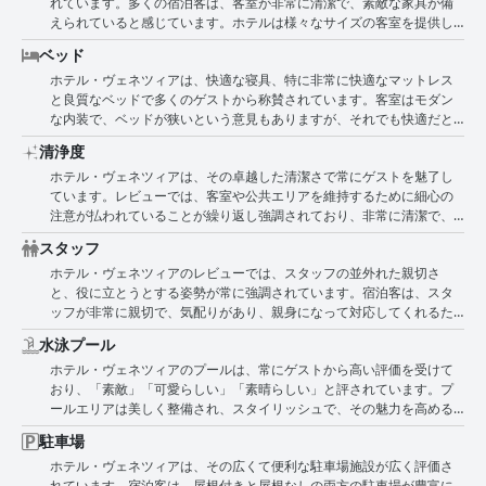
れています。多くの宿泊客は、客室が非常に清潔で、素敵な家具が備
楽しむと、息をのむような山の景色が広がります。 ゆで卵、コールド
ルの魅力がさらに高まっています。 全体として、ホテル・ヴェネツィ
えられていると感じています。ホテルは様々なサイズの客室を提供し
ミート、チーズ、クロワッサンやパンケーキメーカーで作るパンケー
アのロケーションは、静けさとアクセスの良さの優れたバランスで知
ていますが、広々として大きいと感じる人もいれば、少し小さめだが
キなど、様々なオプションが用意されており、満足のいく朝食を提供
られており、リヴァ・デル・ガルダの自然の美しさと活気に満ちた生
ベッド
快適だと感じる人もいます。 客室にはエアコンが完備されており、室
しています。朝食はしばしば、豊富でおいしいと表現され、おいしい
活の両方を楽しみたい方に理想的な選択肢となっています。
ホテル・ヴェネツィアは、快適な寝具、特に非常に快適なマットレス
内は涼しく保たれ、非常に静かで平和な滞在ができると報告されてい
コーヒーやペストリーも楽しめます。 しかし、いくつかのレビューで
と良質なベッドで多くのゲストから称賛されています。客室はモダン
ます。基本的なアメニティは提供されており、客室はよく改装されて
は、朝食は十分であり、一般的な基準を満たしているものの、特にコ
な内装で、ベッドが狭いという意見もありますが、それでも快適だと
いますが、ミニ冷蔵庫やよりモダンな設備がないことを残念に思う宿
ールドミートや全体的なセレクションにおいて、より多様性があると
感じているようです。複数のレビューでベッドの品質が強調されてお
泊客もいました。 バスルームについては、比較的広いサイズを気に入
良いという指摘があります。朝食のオプションは非常に基本的なもの
清浄度
り、素晴らしい、非常に良いと評価されています。ホテルには、ケト
る人もいれば、ガラスや露出したデザイン要素のために、狭い、また
で単調であると感じたという意見もあり、バラエティとプレゼンテー
ホテル・ヴェネツィアは、その卓越した清潔さで常にゲストを魅了し
ル、広々としたワードローブ、清潔なリネン、完璧なシャワーなど、
はプライバシーに欠けると考える人もおり、評価が分かれました。 客
ションの改善の余地があることを示唆しています。豊富であるにもか
ています。レビューでは、客室や公共エリアを維持するために細心の
快適さをさらに高める設備も整っており、全体的にポジティブな体験
室に加えて、ホテルの立地と十分な無料駐車場は宿泊客に高く評価さ
かわらず、朝食のレイアウトを改善することで、より良い体験ができ
注意が払われていることが繰り返し強調されており、非常に清潔で、
を提供しています。フレンドリーなスタッフが滞在をさらに快適に
れました。全体として、ホテル・ヴェネツィアは、客室のサイズやア
るという声も上がっています。 全体的に肯定的なフィードバックを考
手入れが行き届いており、新鮮であると評されています。ホテル自体
し、ホテル・ヴェネツィアは快適で過ごしやすい滞在を求める旅行者
メニティにいくつかの小さな欠点はあるものの、清潔で快適、そして
慮すると、ホテルヴェネツィアの朝食は、その品質と豊富な量で評価
スタッフ
はモダンで魅力的な外観を持ち、全体的なポジティブな体験をさらに
にとって、おすすめのホテルです。
ロケーションの良い滞在を提供しています。
されていることは明らかですが、朝の食事体験をさらに向上させるた
ホテル・ヴェネツィアのレビューでは、スタッフの並外れた親切さ
高めています。 毎日の清掃により、客室は完璧に清潔に保たれ、毎日
めには、より多様なオプションを取り入れる可能性があるという点で
と、役に立とうとする姿勢が常に強調されています。宿泊客は、スタ
新鮮なタオルが提供され、ゲストが感謝する丁寧な清掃サービスが行
意見が一致しています。
ッフが非常に親切で、気配りがあり、親身になって対応してくれるた
われています。プールエリアも手入れが行き届いており、ゲストが快
め、まるで自宅にいるかのように感じられるとよく述べています。ア
適にリラックスできる十分な数のサンラウンジャーが備わっていま
水泳プール
ンドレアがとても親切だった、アンナが特に親切で助けになったな
す。屋外スペースも快適で清潔であると評価されており、座ってくつ
ホテル・ヴェネツィアのプールは、常にゲストから高い評価を受けて
ど、個別の言及は、提供される個人的で思いやりのあるサービスを際
ろぐのに最適な場所となっています。 圧倒的に肯定的なフィードバッ
おり、「素敵」「可愛らしい」「素晴らしい」と評されています。プ
立たせています。 スタッフの一貫して肯定的な態度は、彼らの親切
クにもかかわらず、いくつかの小さな問題も指摘されています。例え
ールエリアは美しく整備され、スタイリッシュで、その魅力を高める
さ、笑顔、そしてどんな要望にも喜んで応じる姿勢によって特徴づけ
ば、客室の狭さ、浴室の天井に湿度によると思われる黒い跡、シャワ
豊かなヤシの木に囲まれています。ゲストは、広々として機能的なプ
られ、宿泊客に強い印象を与えます。多くの人が、スタッフの完璧な
ーの照明が薄暗い場合があるなどです。数人の批評家は、カビ臭さ
駐車場
ールに感謝しており、「広い」「手入れが行き届いている」とよく言
英語と、荷物を運ぶのを快く手伝ってくれることが、ゲストエクスペ
や、清掃スタッフが急いで作業を済ませている例を指摘しました。し
ホテル・ヴェネツィアは、その広くて便利な駐車場施設が広く評価さ
われます。 多くのレビューで、屋外プールの周りにたくさんのサンラ
リエンスをさらに高めていると指摘しています。ホテルの温かい雰囲
かし、これらの例は標準ではなく、例外であると思われます。ほとん
れています。宿泊客は、屋根付きと屋根なしの両方の駐車場が豊富に