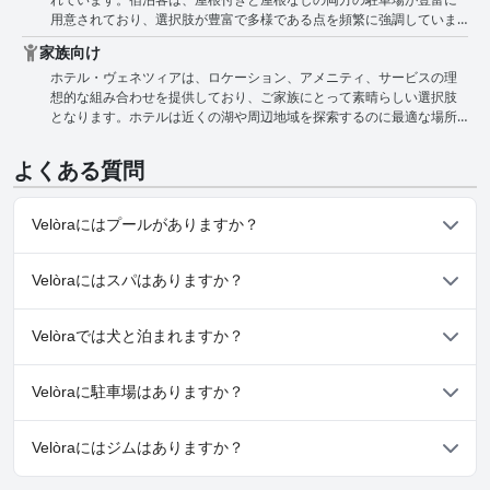
ウンジャーがあることが強調されており、リラックスできる快適な場
気は、その清潔さや湖に近い便利なロケーションと並んで、頻繁に言
どのゲストは、ホテルの最高水準の清潔さと、フレンドリーで親切な
用意されており、選択肢が豊富で多様である点を頻繁に強調していま
所となっています。宿泊料金にスイミングプールが含まれていること
及されます。 全体として、ホテル・ヴェネツィアのスタッフは、その
スタッフを絶賛しています。 全体として、ホテル・ヴェネツィアは、
す。ホテルは、建物のすぐ隣と正面に無料駐車場を提供しており、
も、肯定的な側面として指摘されています。プールは、ホテルの優れ
素晴らしい親切さと卓越したサービスで高く評価されており、このホ
手入れの行き届いた施設と優れた清潔さの基準で強い印象を与え、清
家族向け
車、オートバイ、またはトレーラーで旅行する人にとって非常にアク
たロケーションと清潔な設備と並んで頻繁に言及され、全体的な魅力
テルは快適で魅力的な滞在先となっています。
潔で快適な滞在を求める旅行者にとって信頼できる選択肢となってい
ホテル・ヴェネツィアは、ロケーション、アメニティ、サービスの理
セスしやすいです。 電気自動車の充電ポイント付きのスペースを含
を高めています。 プールの魅力にもかかわらず、いくつかのレビュー
ます。
想的な組み合わせを提供しており、ご家族にとって素晴らしい選択肢
む、専用駐車場の提供も高く評価されています。手入れの行き届いた
では、滞在中がシーズンオフだったと指摘されています。しかし、プ
となります。ホテルは近くの湖や周辺地域を探索するのに最適な場所
清潔な駐車場エリアは、全体的な利便性を高めています。さらに、宿
ールを楽しんだ人々は、混雑しておらず、ホテル内に平和な隠れ家を
に位置し、小旅行に便利な拠点となります。幼児連れのご家族を含
泊客は、ガルダ湖からわずか50メートルのホテルの素晴らしいロケー
提供していると感じています。要するに、ホテル・ヴェネツィアのプ
め、スタッフは親切で協力的であり、快適な滞在をお約束します。 朝
ションにも注目しており、これが魅力をさらに高めています。部屋数
ールは、美しく、穏やかで、手入れの行き届いた環境を提供し、ゲス
よくある質問
は、コーヒー、フルーツジュース、ペストリーで手軽な朝食を済ませ
に比べて比較的スペースが少ないというコメントがいくつかあります
トがくつろげる主要な特徴として際立っています。
てから出かけることができます。客室は広々としていますが、特に朝
が、全体的な意見としては、駐車場はホテル・ヴェネツィアの大きな
食テラスは改装されるとさらに良くなるでしょう。それにもかかわら
資産であり、スイミングプールなどの追加の特典によって補完されて
Velòraにはプールがありますか？
ず、ホリデーアパートメントの設備とホテルサービスの組み合わせ
います。
は、ご家族にとっての利便性を高めます。 全体として、ホテル・ヴェ
はい、Velòraには、以下のカテゴリーの１つ以上に属するプール
ネツィアの最高のロケーションと思いやりのあるアメニティは、湖畔
Velòraにはスパはありますか？
があります： 屋外プール
での週末旅行を楽しみたいご家族にとって、満足のいく体験に貢献し
ています。
いいえ、Velòraではスパはご利用いただけません。
Velòraでは犬と泊まれますか？
はい、Velòraは犬を歓迎します。
Velòraに駐車場はありますか？
はい、Velòraでは駐車場をご利用いただけます。
Velòraにはジムはありますか？