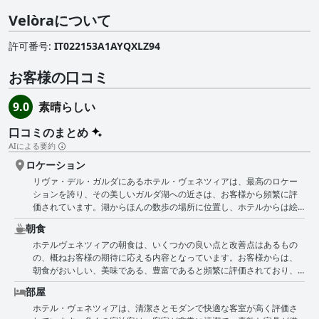
Velòraについて
許可番号
:
IT022153A1AYQXLZ94
お客様の口コミ
素晴らしい
9.0
口コミのまとめ
AIによる要約
ロケーション
リヴァ・デル・ガルダにあるホテル・ヴェネツィアは、最高のロケー
ションを誇り、その美しいガルダ湖への近さは、お客様から頻繁に評
価されています。湖からほんの数歩の場所に位置し、ホテルからは絵
のように美しい景色が望め、穏やかな水辺や近くのビーチへも簡単に
朝食
アクセスできます。 周囲の緑地や遊歩道が魅力に拍車をかけ、ゆった
ホテルヴェネツィアの朝食は、いくつかの良い点と改善点はあるもの
りとした散歩に最適な静かな環境を提供しています。 お客様は、ホテ
の、概ねお客様の期待に応える内容となっています。お客様からは、
ルの中心部にありながら静かな立地を高く評価しており、リラックス
朝食がおいしい、美味である、豊富であると頻繁に評価されており、
と利便性の両方を実現しています。 市の中心部までは徒歩ですぐで、
塩味と甘味の両方の選択肢が豊富に用意されています。朝食会場は、
地元の観光スポット、レストラン、ショップへ簡単にアクセスできま
部屋
少し古めかしいという意見もありますが、常に清潔に保たれており、
す。 緑豊かな緑とプールがホテルの魅力を高め、美しい環境だと評さ
ホテル・ヴェネツィアは、清潔さとモダンで快適な客室が高く評価さ
素晴らしい景色を眺めることができます。特に、屋上テラスで朝食を
れています。 戦略的なロケーションと駐車場の利用可能により、ホテ