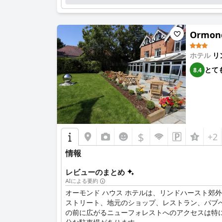
アクセスしやすさが評価されています。さらに、T
伴可能な部屋と犬の仲間への温かい歓迎という、
Ormond
全体として、
The Stag Hotel and Mailmans Arm
る旅行者にとって理想的な選択肢です。
ホテル
リ
とて
8.4
$
+2
情報
レビューのまとめ
AIによる要約
オーモンド ハウス ホテルは、リンドハースト
ストリート、地元のショップ、レストラン、パブ
の前に広がるニューフォレストへのアクセスは特