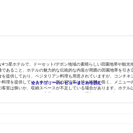
な4つ星ホテルで、ドーセット/デボン地域の素晴らしい田園地帯や観光
適であること、ホテルの魅力的な伝統的な内装が周囲の田園地帯を引き
食を提供しており、ベジタリアン料理も用意されていますが、コンチネ
い料理を提供していますが、一部の宿泊客は待ち時間が長く、メニュー
全カテゴリーのレビューまとめを読む
の客室は狭いか、収納スペースが不足している場合があります。ホテル
しています。スタッフは非常にフレンドリーで親切、そしてプロフェッ
連れの旅行者にも最適で、おやつバッグやペットが走り回れる柵で囲ま
Wi-Fi信号は不安定で弱いと報告されているため、強力で安定したイ
評価はまちまちで、非常に快適だと感じる宿泊客もいれば、マットレス
頓された滞在を求める人にとって素晴らしい選択肢です。