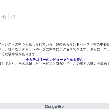
+3
フォレストの中心と親しまれている、趣のあるリンドハースト村の中心
フェ、様々なレストランやパブに簡単にアクセスできます。さらに、ニ
十分な駐車場があります。
全カテゴリーのレビューまとめを読む
賛しており、その卓越したサービスと気配りで、この場所の魅力を高め
適なベッドを備えた、清潔で快適、スタイリッシュに装飾された部屋を
用し、様々な好みに合わせた豊富な選択肢があり、素晴らしい評価を受けて
を快適に過ごせるようにしてくれます。食事は夕食にも及び、ステーキ
ストランは、スタイリッシュで楽しい雰囲気を維持しており、豊富な量
しており、宿泊客は常に接続を維持できます。専用駐車場やセキュリテ
詳細を表示