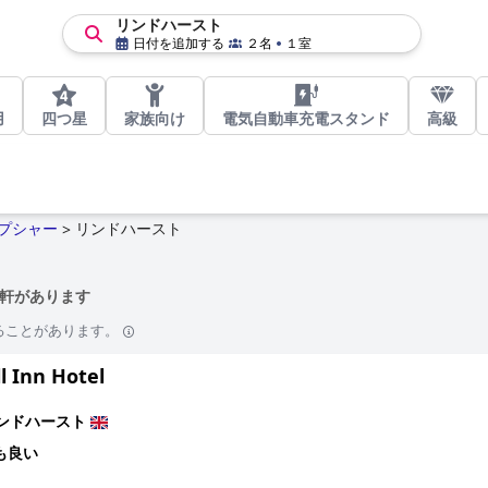
リンドハースト
日付を追加する
２名
１室
用
四つ星
家族向け
電気自動車充電スタンド
高級
プシャー
リンドハースト
>
5軒があります
ることがあります。
l Inn Hotel
ンドハースト
も良い