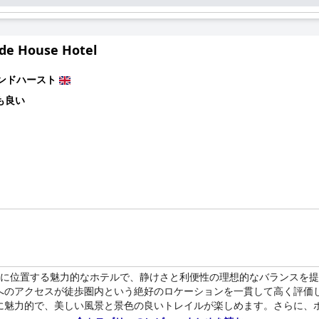
he Stagは特に家族連れに優しく、子供とペットの両方にとって歓迎
親切な姿勢に特に感謝しています。
e House Hotel
s
は、絵のように美しい環境の中で、利便性、快適性、アクセスのしや
ンドハースト
も良い
郊外に位置する魅力的なホテルで、静けさと利便性の理想的なバランスを
へのアクセスが徒歩圏内という絶好のロケーションを一貫して高く評価
に魅力的で、美しい風景と景色の良いトレイルが楽しめます。さらに、