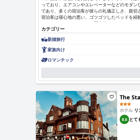
っており、エアコンやエレベーターなどのモダン
であり、多くの宿泊客が彼らの礼儀正しさ、親切
宿泊客は寝心地の悪い、ゴツゴツしたベッドを経
ナー・ハウス・ホテルは、歴史的なロケーション
カテゴリー
新婚旅行
家族向け
ロマンチック
The St
ホテル
リ
とて
8.6