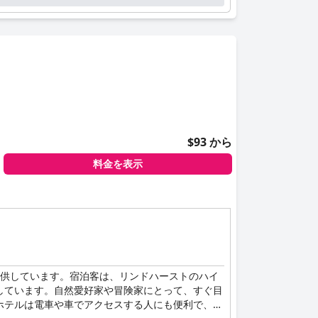
的な雰囲気を提供しています。犬の飼い主は、犬同
すさを兼ね備えた、思い出に残る快適な滞在を求め
$93 から
料金を表示
提供しています。宿泊客は、リンドハーストのハイ
しています。自然愛好家や冒険家にとって、すぐ目
ホテルは電車や車でアクセスする人にも便利で、十