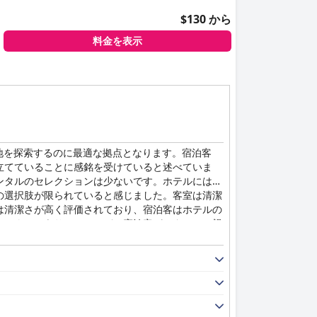
$130 から
料金を表示
地を探索するのに最適な拠点となります。宿泊客
立てていることに感銘を受けていると述べていま
ンタルのセレクションは少ないです。ホテルにはガ
の選択肢が限られていると感じました。客室は清潔
は清潔さが高く評価されており、宿泊客はホテルの
ショナルであり、ほとんどの宿泊客がスタッフの親
れた庭など、多くの犬に優しいアメニティを提供し
ンターネット接続が必要な場合は、それに応じて計
や枕が不快だと報告する宿泊客もいます。全体的に