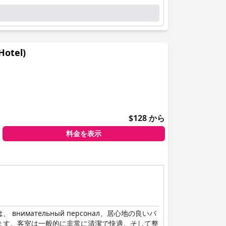
otel)
$128 から
料金を表示
ательный персонал、居心地の良いバ
ます。客室は一般的に非常に清潔で快適、そして整