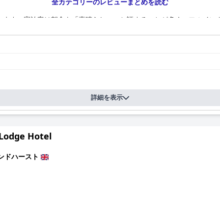
全カテゴリーのレビューまとめを読む
います。宿泊客は朝食を「素晴らしい」と評することが多く、フルイン
前注文システムは効率的で、温かい食事がすぐに提供され、スタッフは
な朝食体験は満足度が高く、高く評価されています。
つのハイライトです。ネパール料理、特にグルカカレーは、その風味と本
グルームで提供され、快適な雰囲気を作り出しています。メニューが限
高級レストランでの食事体験に匹敵すると評されることもあります。
で賞賛されています。宿泊客は、モダンでセンスの良い内装と、設備の
詳細を表示
ありますが、ほとんどのレビューは肯定的で、手入れが行き届いていて
泊客が施設全体で維持されている高い基準を強調しています。軽微な清
 Lodge Hotel
価されているスタッフが迅速に対応します。
ピタリティにも優れており、指定されたエリアや、水入れ、犬用洗い場な
ンドハースト
いホテルのロケーションは、ペット連れで歓迎してくれる滞在先を探し
定だと感じる宿泊客もいますが、一般的にサービスは十分であると考えら
方で、マットレスの快適さや、軋むフレームからの騒音の問題を指摘す
ストパフォーマンスの良い確かなスリースター体験を提供しています。ホ