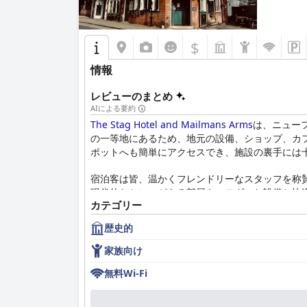
$
情報
レビューのまとめ
AIによる要約
The Stag Hotel and Mailmans Arms
は、ニュー
の一等地にあるため、地元の設備、ショップ、カ
ポットへも簡単にアクセスでき、施設の裏手には
宿泊客は皆、温かくフレンドリーなスタッフを称
現代的なセンスがある部屋も、モダンな設備と快
カテゴリー
り、宿泊客から一貫して評価されています。
歴史的
The Stagの朝食は、新鮮な地元の食材を使
リーで効率的なサービスとともに、宿泊客が一日
家族向け
しい、最高の、美味しいと表現されています。レ
無料Wi-Fi
す。
ホテルの無料WiFiは信頼性が高く、十分に機能