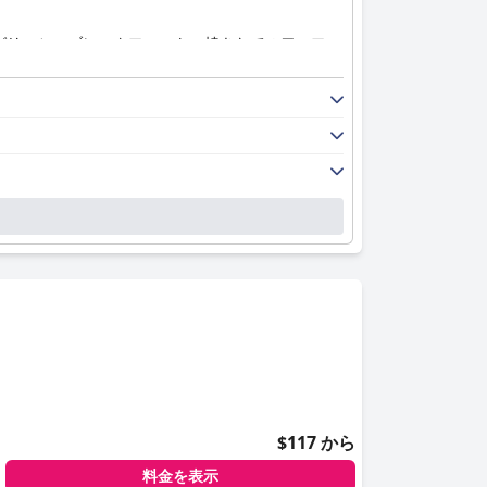
グリッシュブレックファスト、焼きたてのワッフ
フレンドリーで親切です。一部の宿泊客は、もっと
格的な味わいが際立って評価されています。食事は
られていて変化がないという意見もありますが、料
整ったアメニティを高く評価しています。一部の客
清潔な宿泊施設だと述べています。
潔さの問題が発生する場合もありますが、通常、フ
どの気の利いたアメニティを備えた、真に犬に優し
ている犬の飼い主に最適です。
れています。ベッドについては意見が分かれてお
る人もいます。
$117 から
テルには老朽化している部分もありますが、ほとん
料金を表示