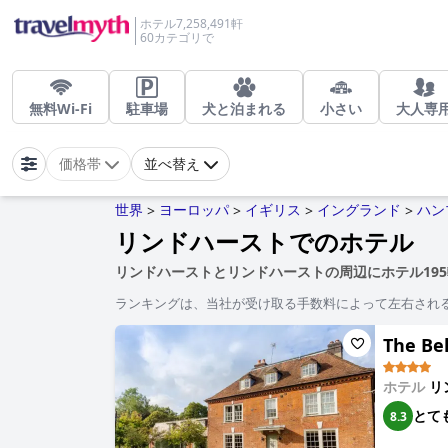
ホテル7,258,491軒
60カテゴリで
無料Wi-Fi
駐車場
犬と泊まれる
小さい
大人専
価格帯
並べ替え
世界
ヨーロッパ
イギリス
イングランド
ハン
>
>
>
>
リンドハーストでのホテル
リンドハーストとリンドハーストの周辺にホテル19
ランキングは、当社が受け取る手数料によって左右され
The Bel
ホテル
リ
とて
8.3