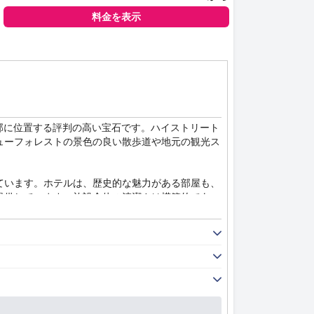
料金を表示
部に位置する評判の高い宝石です。ハイストリート
ューフォレストの景色の良い散歩道や地元の観光ス
ています。ホテルは、歴史的な魅力がある部屋も、
提供しています。施設全体の清潔さは模範的であ
います。見た目も美しく美味しい朝食は、フレンド
やハンバーガーなどの傑出した料理があり、素晴ら
とコストパフォーマンスの良さで補完されていま
ィ付きのスペースを含む駐車場施設も、その利便性と