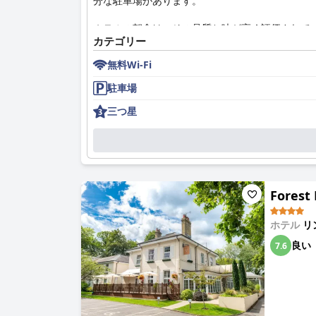
分な駐車場があります。
ホテルの朝食は、その品質と味が高く評価されて
カテゴリー
ル、おいしいネパールカレーは特に好評です。事
種類が豊富だと良いと希望していますが、全体的
無料Wi-Fi
オーモンド ハウス ホテルでの夕食も、もう一
駐車場
居心地の良いコンサバトリースタイルのダイニン
三つ星
理の品質と調理法は一貫して宿泊客を感銘させ、
ホテルの客室は、一般的に広さ、清潔さ、快適さ
室は狭い、または温度の問題があるという意見も
ホテルの清潔さは際立った特徴で、ほとんどの宿
Forest
レンドリーで親切、そして注意深いと一貫して評
オーモンド ハウス ホテルは、犬に対するホス
ホテル
リ
い環境を提供しています。ニューフォレストに近
良い
7.6
Wi-Fiに関しては賛否両論があり、接続が不安
り、快適で居心地が良いと感じる宿泊客が多い一
全体として、オーモンド ハウス ホテルは、コ