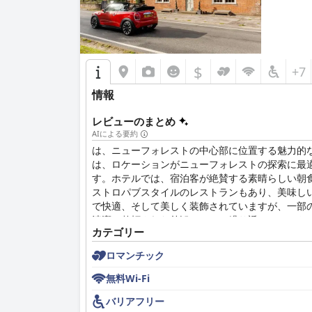
$
+7
情報
レビューのまとめ
AIによる要約
は、ニューフォレストの中心部に位置する魅力的
は、ロケーションがニューフォレストの探索に最
す。ホテルでは、宿泊客が絶賛する素晴らしい朝
ストロパブスタイルのレストランもあり、美味し
で快適、そして美しく装飾されていますが、一部
清潔で整頓された外観について繰り返しコメント
カテゴリー
切さと気配りに感謝しています。ホテルはペット
ていますが、いくつかの制限があります。ホテルの
ロマンチック
画を立てる必要があるかもしれません。ベッドの
見て、 は、美しい環境の中で居心地が良く、整
無料Wi-Fi
バリアフリー