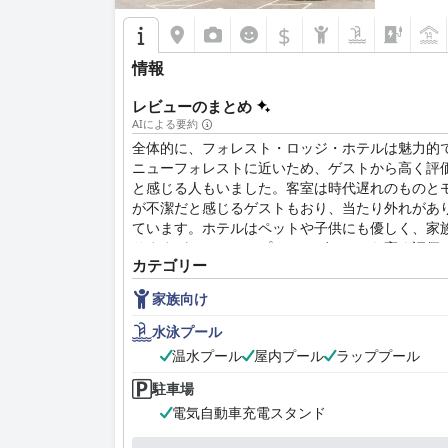
どの宿泊客はその滞在に満足しており、手頃な価
中心部で、予算に優しく、快適な宿泊施設を探し
$
情報
レビューのまとめ
AIによる要約
全体的に、フォレスト・ロッジ・ホテルは魅力的
ニューフォレストに近いため、ゲストから高く評
と感じる人もいました。客室は時代遅れのものと
が不潔だと感じるゲストもおり、当たり外れがあ
ています。ホテルはペットや子供にも優しく、家
りますが、ホテルのプールはゲストから高く評価
カテゴリー
にとって素晴らしい選択肢です。
家族向け
水泳プール
温水プール
屋内プール
ラッププール
駐車場
電気自動車充電スタンド