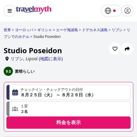
世界
>
ヨーロッパ
>
ギリシャ
>
エーゲ海諸島
>
ドデカネス諸島
>
リプシ
>
リ
プシでのホテル
>
Studio Poseidon
Studio Poseidon
リプシ
,
Lipsoí
(
地図に表示
)
素晴らしい
9.0
チェックイン・チェックアウトの日付
８月２５日（火） ～ ８月２６日（水）
１室
２名
料金を表示