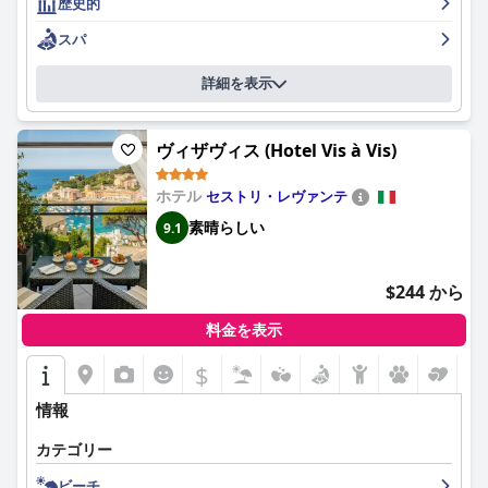
歴史的
寧なサービスで頻繁に注目されており、特に特別な機会には、ゲ
れており、グルテンフリーやビーガンのオプションを含む多様な
ストに価値があり、特別な気分を与えています。レセプションか
選択肢を備えた豊富なビュッフェが特徴です。ゲストは、街と海
スパ
らビーチクラブまで、スタッフの親切な性格とプロ意識が、サー
の素晴らしい景色を望む魅力的な屋上テラスで楽しめる、甘くて
ビスの継続性に関するわずかな批判にもかかわらず、ホテルの豪
風味豊かな贅沢なセレクションを特に評価しています。補充が遅
詳細を表示
華なアメニティの魅力を高めています。
いという意見もありますが、全体的な評価としては、朝食が滞在
のハイライトであることが強調されています。
プールエリアは高く評価されており、温水海水プールと風光明媚
ヴィザヴィス (Hotel Vis à Vis)
な庭園を通ってアクセスできるウォーターフロントラウンジエリ
ホテル内のレストラン、特にトララレロ・トラットリアでの食事
アが特徴です。プライベートビーチも際立った特徴であり、バー
は、伝統的なジェノヴァ料理と素晴らしいサービスで好意的なレ
とレストランを備えた素晴らしい組織化された環境を提供し、全
ホテル
セストリ・レヴァンテ
ビューを受けています。ゲストは、無料のタパスが付いたドリン
体的なゲスト体験を向上させます。
クを提供する、館内レストランの楽しい雰囲気とスタイリッシュ
素晴らしい
9.1
なバーを満喫しています。朝食の品揃えやシーフードの鮮度に関
全体として、インペリアーレ パレス ホテルは、歴史的な優雅さ
する小さな批判もありますが、全体的に食事は楽しいものです。
と最新のアップデートを素晴らしいロケーションと組み合わせて
$244 から
おり、豪華な海辺の休暇に強くお勧めの目的地となっています。
ホテル・コンチネンタル・ジェノヴァの客室は、広々として美し
ゲストは、一流のサービス、卓越した食事、豪華な宿泊施設、細
く装飾され、モダンな設備が整っているとよく言われます。ゲス
料金を表示
心の注意を払って維持された環境で迎えられ、豪華で思い出に残
トは、快適さとエレガンスを高く評価し、安らかな滞在に貢献し
る滞在が保証されます。
ています。客室の広さやバスルームの設備に関する批判もありま
$
すが、歴史的な魅力と細心の注意を払った改修が体験を向上させ
ています。
情報
清潔さは際立った特徴であり、客室と共用エリアの両方が清潔に
カテゴリー
保たれています。プロフェッショナルで丁寧な清掃スタッフが、
ビーチ
衛生的で居心地の良い環境を確保し、ゲストの全体的な体験をさ