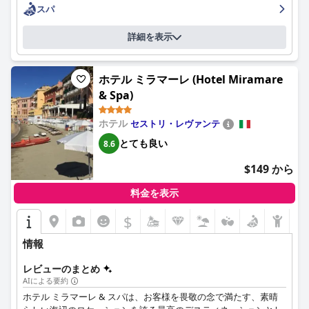
スパ
を経験しています。ジムは小さいながらも、日常的なワークアウ
トには十分に装備されており満足できますが、WiFiとの接続に小
詳細を表示
さな問題があります。
ホテルでの駐車場は安全で便利な地下にありますが、一部のゲス
トはスペースが狭く、費用が比較的高いと感じています。施設
ホテル ミラマーレ (Hotel Miramare
は、その安全性とホテルへの近さで肯定的なフィードバックを受
& Spa)
けています。
ホテル
セストリ・レヴァンテ
家族旅行者は、
NH コレクション ジェノバ マリーナ (NH
Collection Genova Marina)
を子供向けの設備と家族向けのサービ
とても良い
8.6
スを備えた実用的な選択肢として考えています。ただし、一部の
$149 から
家族は、客室のレイアウトが実用的ではなく、描かれている客室
のサイズが実際と異なる場合があると指摘しています。ドッグベ
料金を表示
ッドを提供するホテルのペットフレンドリーなポリシーは、食品
エリアでの制限にもかかわらず高く評価されています。
$
ホテルの周辺のナイトライフは活気に満ちており、多くの飲食店
情報
やバー、そして賑やかな港の遊歩道があります。ゲストは、ホテ
ルのバーでの活気のある雰囲気と楽しいDJ音楽を楽しんでいま
レビューのまとめ
す。
AIによる要約
ホテル ミラマーレ & スパは、お客様を畏敬の念で満たす、素晴
要約すると、
NH コレクション ジェノバ マリーナ (NH Collection