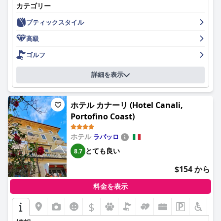
カテゴリー
宿泊客は、手入れの行き届いた内装、清潔な客室、そして非常に
快適なスパが全体的なポジティブな体験を高めていると一貫して
ブティックスタイル
強調しています。
高級
リゾートでの朝食は、特にその多様性、優れたサービス、そして
美しい海に面した環境について、概ね肯定的なフィードバックを
ゴルフ
受けています。様々な温かい料理と冷たい料理が揃ったビュッフ
ェは、しばしば夢のようだと表現されています。しかし、一部の
詳細を表示
宿泊客は、種類が限られていたり、サービスが遅れることがあっ
たりするため、5つ星ホテルの期待には及ばないと感じていま
す。
ホテル カナーリ (Hotel Canali,
Portofino Coast)
夕食の体験は、より賛否両論があり、特にビストロレストランで
は料理の質が低いと感じる宿泊客もいます。しかし、GAZEBOで
の高級料理や、ピザのような傑出した料理は賞賛されています。
ホテル
ラパッロ
ビーチでの食事はロマンチックな雰囲気で知られており、全体的
とても良い
8.7
に改善が必要な点はあるものの、楽しめる要素はまだあります。
$154 から
客室は賛否両論があります。モダンで快適で、魅力的なアールデ
コ調の装飾が施されている一方で、一部の宿泊客は、特にバスル
料金を表示
ームのコンパクトなサイズと収納スペースの不足を指摘していま
す。シャワーやバスタブのメンテナンスの問題も言及されていま
$
す。しかし、海の景色を望む客室は、特にその素晴らしい眺めで
賞賛されており、全体的な雰囲気は豪華で穏やかであると表現さ