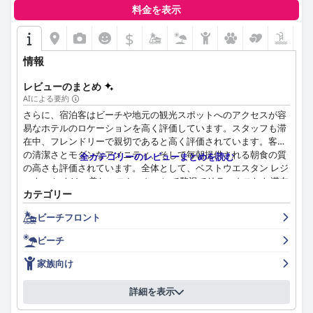
料金を表示
清潔さは際立った特徴で、共用エリアと客室の両方が常に清潔で
あると評価されています。卓越した清潔さは、勤勉な清掃スタッ
$
フによって細心の注意を払って維持されているスパとビーチエリ
アにも及んでいます。
情報
ホテルのスタッフは、フレンドリーさ、プロ意識、そして顧客志
レビューのまとめ
向のサービスで称賛されています。チームは、礼儀正しさ、気配
AIによる要約
り、そしてあらゆるニーズに対応する意欲で知られており、歓迎
さらに、宿泊客はビーチや地元の観光スポットへのアクセスが容
的で快適な雰囲気を作り出しています。お客様は、スタッフの効
易なホテルのロケーションを高く評価しています。スタッフも滞
率性と役立つ推奨事項に感謝しており、それが全体的な体験を向
在中、フレンドリーで親切であると高く評価されています。客室
上させています。
の清潔さとモダンなアメニティ、そして毎朝提供される朝食の質
全カテゴリーのレビューまとめを読む
の高さも評価されています。全体として、ベストウエスタン レジ
ホテルのスパは、清潔さ、美的魅力、そしてプロフェッショナル
ーナ エレナは、美しいロケーションで贅沢でリラックスした滞在
なサービスで高く評価されており、リラックスするための美しく
カテゴリー
を求める旅行者にとって最高の選択肢です。
快適な環境を提供しています。一部のお客様はスパの狭さを指摘
していますが、トリートメントの質とスタッフのプロ意識は多く
ビーチフロント
の賞賛を集めています。
ビーチ
ビーチフロントのロケーションもまた大きな魅力であり、お客様
家族向け
は手入れの行き届いた小さな砂浜へ直接アクセスできます。無料
のタオル、ラウンジャー、パラソルが完備されたビーチのセット
詳細を表示
アップは好評ですが、スペースが限られているため、予約をお勧
めします。時折藻が発生することはありますが、ビーチは清潔さ