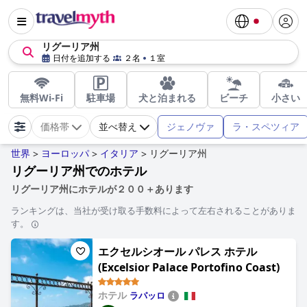
リグーリア州
日付を追加する
２名
１室
無料Wi-Fi
駐車場
犬と泊まれる
ビーチ
小さい
ジェノヴァ
ラ・スペツィア
価格帯
並べ替え
世界
ヨーロッパ
イタリア
リグーリア州
>
>
>
リグーリア州でのホテル
リグーリア州にホテルが２００＋あります
ランキングは、当社が受け取る手数料によって左右されることがありま
す。
エクセルシオール パレス ホテル
(Excelsior Palace Portofino Coast)
ホテル
ラパッロ