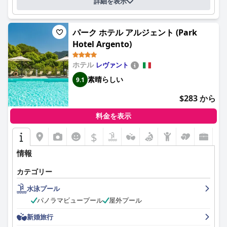
詳細を表示
レンドリーで気配りのあるスタッフが、朝食の経験を積極的に高
めています。
パーク ホテル アルジェント (Park
ホテルのレストランでのディナーは、賛否両論があります。一部
Hotel Argento)
のゲストは特定の料理の優れた品質と美しいテラスの景色に感謝
していますが、高い価格が必ずしも食事の質と一致しているとは
感じていません。サービスのばらつきや、食事の温度に関する問
ホテル
レヴァント
題が時折指摘されていますが、レストランの雰囲気といくつかの
素晴らしい
9.1
傑出した料理は、多くの人々にとって依然として価値のある経験
となっています。
$283 から
ゲストは、客室が広々としていて清潔で快適だと感じており、美
料金を表示
しいマリーナの景色とモダンな内装をしばしば強調しています。
清潔さと手入れの行き届いたアメニティが高く評価されていま
$
す。ただし、一部の客室は古く、内装の更新と特定の状況でのメ
ンテナンスの改善が必要であると指摘されています。
情報
ホテルのスタッフは、その友好的さ、プロ意識、そしてゲストの
カテゴリー
滞在を向上させようとする意欲で一貫して高い評価を受けていま
水泳プール
す。特定の個人は、その卓越したサービスでしばしば言及され、
全体的なおもてなしの環境に貢献しています。
パノラマビュープール
屋外プール
新婚旅行
無料のWiFiサービスは接続が簡単で一般的に信頼できますが、一
部のゲストはホテルの特定のエリアで弱い信号と遅い速度の問題