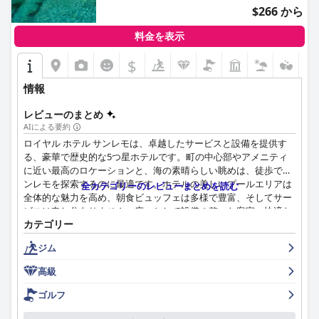
$266 から
ホテルのスタッフは、すべての部門においてプロ意識、親しみや
すさ、そして親切さで賞賛されており、ホテルの評判を高める上
料金を表示
で大きく貢献しています。Wi-Fiの利用状況については意見が分か
れており、共用エリアでは安定した接続が得られるものの、個々
$
の客室ではばらつきがあります。
情報
ホテルのジムは、設備が整っていて機能的ですが、清潔さと利便
性の面で改善の余地があります。駐車場は安全で高く評価されて
レビューのまとめ
いますが、利用できる台数が限られており、料金も高額です。電
AIによる要約
気自動車をお持ちのお客様にとって、EV充電オプションが含まれ
ロイヤル ホテル サンレモは、卓越したサービスと設備を提供す
ていることは歓迎されるサービスであり、ホテルの便利なサービ
る、豪華で歴史的な5つ星ホテルです。町の中心部やアメニティ
スをさらに充実させています。
に近い最高のロケーションと、海の素晴らしい眺めは、徒歩でサ
ンレモを探索するのに最適です。ホテルの美しいプールエリアは
全カテゴリーのレビューまとめを読む
家族向けの設備により、このホテルはお子様連れのご家族にも最
全体的な魅力を高め、朝食ビュッフェは多様で豊富、そしてサー
適な選択肢となっています。広々とした客室、細やかな気配りの
ビスは申し分ありません。広々として設備の整った客室、快適な
あるスタッフ、適切な食事のオプションを提供しています。ホテ
カテゴリー
ベッド、清潔なバスルーム、そして attenttive でフレンドリーな
ルの周りの活気のあるナイトライフは、街のエンターテイメント
スタッフのおかげで、ノスタルジックで快適な滞在ができます。
を楽しみたいゲストにとって魅力を高めています。
ジム
ホテルのスパとプールは傑出した特徴であり、利用可能な設備や
施設はゲストから高く評価されています。騒音レベルや時代遅れ
高級
全体として、ベストウェスタン プラス シティ ホテルは、ロケー
の装飾などの小さな問題を指摘するゲストもいますが、ホテルの
ション、サービス、快適さが見事に調和しており、ジェノヴァの
ベルエポックの魅力と美しい海の景色がそれを補って余りありま
ゴルフ
本質に浸りたい旅行者にとって信頼できる選択肢となっていま
す。全体として、ロイヤル ホテル サンレモは、豪華で古き良き
す。