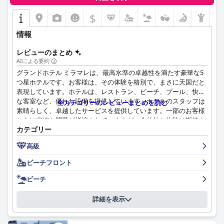
$
情報
レビューのまとめ
AIによる要約
グランドホテル ミラマレは、最高水準の卓越性を満たす豪華な5
つ星ホテルです。お客様は、その体験を格別で、まさに天国だと
表現しています。ホテルは、レストラン、ビーチ、プール、快適
な客室など、優れた設備を提供しています。ホテルのスタッフは
全カテゴリーのレビューまとめを読む
素晴らしく、卓越したサービスを提供しています。一部のお客様
からは些細な問題が指摘されていますが、全体的な体験は期待を
カテゴリー
上回り、忘れられない休暇に強くお勧めできます。グランドホテ
ル ミラマレは、リビエラでの贅沢な滞在に最適な選択です。
高級
ビーチフロント
ビーチ
詳細を表示