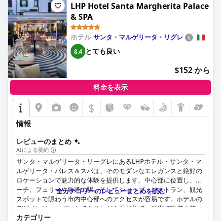
LHP Hotel Santa Margherita Palace
& SPA
ホテル
サンタ・マルゲリータ・リグレ
とても良い
8.4
$152 から
料金を表示
$
情報
レビューのまとめ
AIによる要約
サンタ・マルゲリータ・リーグレにあるLHPホテル・サンタ・マ
ルゲリータ・パレス＆スパは、そのモダンなエレガンスと絶好の
ロケーションで魅力的な体験を提供します。中心部に位置し、ビ
ーチ、フェリーや鉄道の駅、そしてショップ、レストラン、観光
全カテゴリーのレビューまとめを読む
スポットで賑わう市内中心部へのアクセスが容易です。ホテルの
デザインはエレガントでありながら現代的で、清潔で設備の整っ
カテゴリー
た客室と卓越したサービスによって補完されています。中心部に