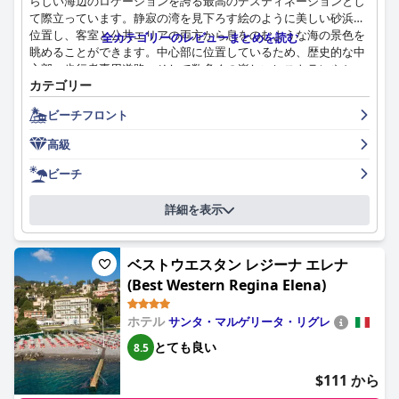
らしい海辺のロケーションを誇る最高のデスティネーションとし
Genova Marina)
は、その素晴らしいロケーション、卓越した朝
て際立っています。静寂の湾を見下ろす絵のように美しい砂浜に
食、フレンドリーなスタッフ、そして全体的に快適な雰囲気で際
位置し、客室と公共エリアの両方から息をのむような海の景色を
立っており、客室の更新とダイニングサービスの整合性において
全カテゴリーのレビューまとめを読む
眺めることができます。中心部に位置しているため、歴史的な中
改善の余地があるにもかかわらず、ジェノバへの訪問者にとって
心部、歩行者専用道路、そして数多くの楽しいレストランやショ
好ましい選択肢となっています。
カテゴリー
ップへ簡単にアクセスできます。このロケーションは、静けさと
穏やかさを求める人だけでなく、探検にも最適です。
ビーチフロント
ホテルでの朝食体験は、一般的に好評で、高品質の食材と、湾を
高級
見渡せる美しい部屋で提供される甘くて風味豊かなオプションが
混在しています。サービスや種類の少なさについての苦情が時折
ビーチ
ありますが、朝食は豊富で贅沢であるとお客様は感じています。
詳細を表示
ホテルのダイニング施設は、高品質の料理、ロマンチックな雰囲
気、模範的なサービスを特徴とする、素晴らしい料理の旅を提供
します。特に夕方には、海岸沿いにテーブルが設置され、海辺で
ベストウエスタン レジーナ エレナ
の食事は、ライブミュージックを伴い、お客様にユニークで思い
(Best Western Regina Elena)
出に残る体験を提供し、完璧なロマンチックな夜を演出します。
ホテル ミラマーレ & スパの客室は、広さ、清潔さ、そして素晴
ホテル
サンタ・マルゲリータ・リグレ
らしい海の景色でしばしば賞賛され、多くのお客様がスイートへ
とても良い
8.5
のアップグレードを楽しんでいます。一部の客室には特定の設備
が不足していたり、予想よりも狭い場合がありますが、全体的な
$111 から
評価は高く、快適なベッドと豪華な内装が際立っています。