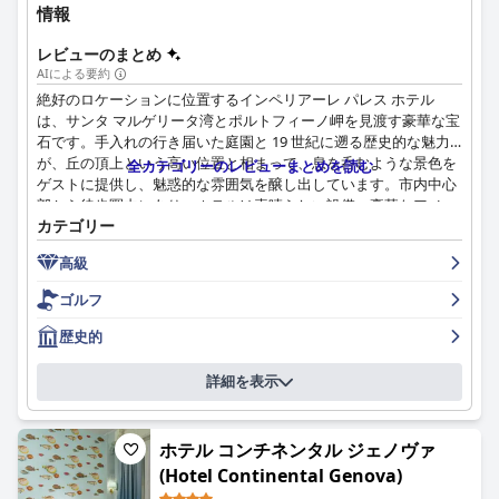
またはミッドレンジの4つ星体験に近いと考えています。ホテル
情報
の雰囲気と豪華な要素は評価されていますが、全体的なコンセン
サスは、プレミアムな請求に見合うように改善が必要であること
レビューのまとめ
を示しています。
AIによる要約
絶好のロケーションに位置するインペリアーレ パレス ホテル
要約すると、LHPホテル・サンタ・マルゲリータ・パレス＆スパ
は、サンタ マルゲリータ湾とポルトフィーノ岬を見渡す豪華な宝
は、その中心的なロケーション、清潔でモダンな客室、優れたス
石です。手入れの行き届いた庭園と 19 世紀に遡る歴史的な魅力
タッフ、そして魅力的なスパで賞賛されています。朝食とWi-Fiに
が、丘の頂上という高い位置と相まって、息を呑むような景色を
全カテゴリーのレビューまとめを読む
は改善の余地があり、5つ星評価は議論の余地がありますが、ホ
ゲストに提供し、魅惑的な雰囲気を醸し出しています。市内中心
テルは依然として思い出に残る快適な滞在を、豪華さの要素と混
部から徒歩圏内にあり、ホテルは素晴らしい設備、豪華なアメニ
ぜ合わせて提供します。
カテゴリー
ティ、フレンドリーで親切なスタッフによる全体的なゲスト体験
の向上により、絵のように美しい隠れ家となっています。
高級
ゲストは一貫して朝食体験を称賛し、作りたてを注文できるオプ
ゴルフ
ションや豊富なビュッフェなど、多様で見た目も美しいセレクシ
ョンを強調しています。フレンドリーでプロフェッショナルなス
歴史的
タッフによる一流のサービスとともに、美しいテラスで海を眺め
ながら朝食を楽しむことは、楽しい朝の雰囲気をさらに高めま
詳細を表示
す。スタッフの人数が少ないというコメントが時折ありますが、
朝食はこれまでで最高のホテル朝食の 1 つとしてよく表現されて
います。
ホテル コンチネンタル ジェノヴァ
(Hotel Continental Genova)
インペリアーレ パレス ホテルでのディナーは、一般的に高品質