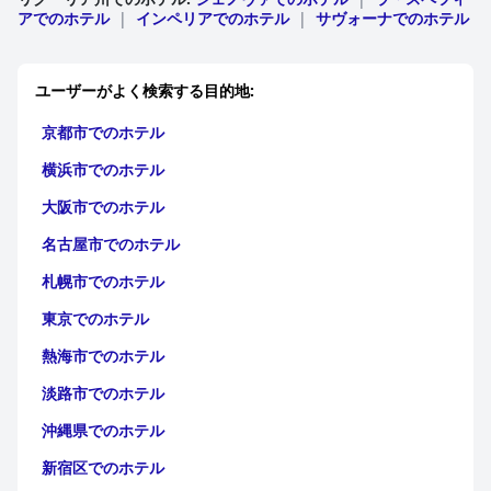
アでのホテル
|
インペリアでのホテル
|
サヴォーナでのホテル
ホテル モンテ ローザは、その清潔さで高い評価を得ており、お
客様は頻繁に、清潔な客室、手入れの行き届いた施設、そして施
設全体の高い衛生基準を称賛しています。プールエリアも、小規
ユーザーがよく検索する目的地:
模で、時折肌寒く感じるにもかかわらず、その静かで美しい環境
で肯定的なフィードバックを受けています。
京都市でのホテル
ホテルのスタッフは、そのフレンドリーさ、親切さ、そしてプロ
横浜市でのホテル
フェッショナリズムで、常にお客様を感動させています。スタッ
フの丁寧で親切な対応が、お客様のポジティブな体験に大きく貢
大阪市でのホテル
献しています。
名古屋市でのホテル
ホテルでの駐車場は便利で、安全な地下ガレージと、電気自動車
札幌市でのホテル
の充電ステーションなどの設備があります。監視が行き届き、適
切に管理された駐車場施設は、近隣の無料駐車場とともに、滞在
東京でのホテル
の容易さと快適さを向上させます。
熱海市でのホテル
家族連れにとって、ホテル モンテ ローザは、温かく歓迎的なサ
ービスと、ファミリールームやベビーベッドなどの思慮深いアメ
淡路市でのホテル
ニティを備えた、素晴らしい選択肢です。プールエリアは、特に
小さなお子様連れのご家族に高く評価されています。
沖縄県でのホテル
新宿区でのホテル
全体として、ホテル モンテ ローザは、その最高のロケーショ