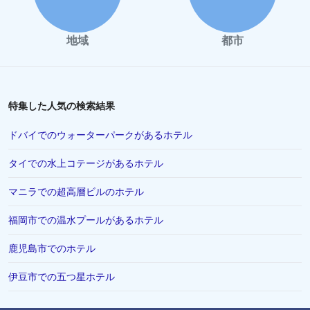
小豆島町でのホテル
千葉市でのホテル
地域
都市
徳島市でのホテル
松本市でのホテル
川越市でのホテル
特集した人気の検索結果
伊勢市でのホテル
ドバイでのウォーターパークがあるホテル
富山市でのホテル
タイでの水上コテージがあるホテル
香川県でのホテル
マニラでの超高層ビルのホテル
浦安市でのホテル
シンガポールでのホテル
福岡市での温水プールがあるホテル
高山市でのホテル
鹿児島市でのホテル
有馬市でのホテル
伊豆市での五つ星ホテル
唐津市でのホテル