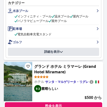
カテゴリー
宿泊客は、この豪華なホテルに忘れられないポジティブな印象を
持って帰ります。
水泳プール
インフィニティ・プール
温水プール
屋内プール
パノラマビュープール
屋外プール
駐車場
電気自動車充電スタンド
ゴルフ
詳細を表示
グランド ホテル ミラマーレ (Grand
Hotel Miramare)
ホテル
サンタ・マルゲリータ・リグレ
素晴らしい
9.3
$500 から
料金を表示