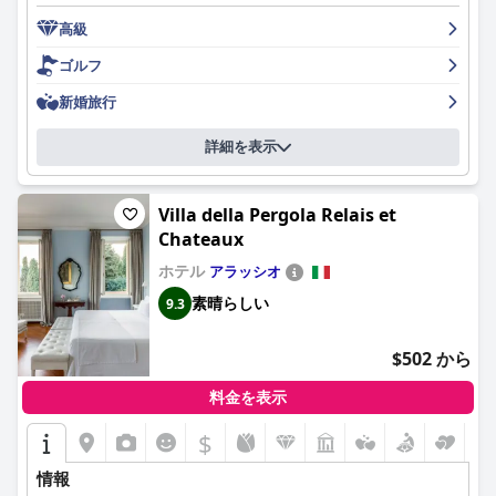
ホテルの駐車場は安全で便利で、多くのゲストがバレットサービ
高級
スと広々とした駐車場を高く評価していますが、1泊25ユーロの
料金は高いと感じている人もいます。
ゴルフ
新婚旅行
家族連れにとって、ホテル・コンチネンタル・ジェノヴァは、広
くて快適な客室と、家族での体験を向上させる温かい雰囲気で、
快適に過ごせるホテルです。ホテルの魅力的な昔ながらの魅力
詳細を表示
と、水族館などの観光スポットへの近さは、家族旅行に最適な選
択肢となっています。
Villa della Pergola Relais et
全体として、ホテル・コンチネンタル・ジェノヴァは、その優れ
Chateaux
たロケーション、フレンドリーなスタッフ、清潔で快適な客室、
ホテル
アラッシオ
楽しい食事体験、家族向けの設備で高く評価されています。
素晴らしい
9.3
$502 から
料金を表示
$
情報