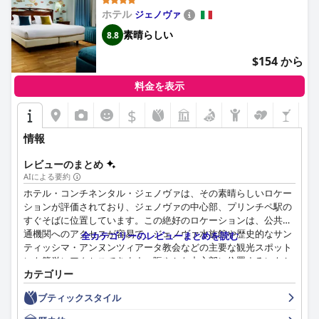
の食事と飲み物で非常に良いと見なされており、時には素晴らし
いと表現されることもあります。レストランのロマンチックな雰
ホテル
ジェノヴァ
囲気とディナーの際のプールサイドサービスは、好意的な評価を
素晴らしい
8.8
受けています。食事の値段が高すぎる、またはサービスがもっと
訓練されているべきだと感じるゲストもいますが、夜のバーサー
$154 から
ビスのスタッフがホテルでの食事の全体的な魅力に貢献していま
す。
料金を表示
客室の宿泊施設は、さまざまな体験を提供します。ゲストは、美
$
しく広々とした快適な客室、多くは素晴らしい海の景色とバルコ
ニー付きで、魅力的な家具と卓越した寝具を備えていることを高
情報
く評価しています。ただし、線路に近い一部の客室は騒音に悩ま
されており、特定エリアは古くなっているか、断熱とメンテナン
レビューのまとめ
スが不十分であると指摘されています。これらの欠点にもかかわ
AIによる要約
らず、歴史的な装飾、素敵な庭の小道、便利なロケーションは好
ホテル・コンチネンタル・ジェノヴァは、その素晴らしいロケー
評で、海の見える客室は強くお勧めです。
ションが評価されており、ジェノヴァの中心部、プリンチペ駅の
すぐそばに位置しています。この絶好のロケーションは、公共交
インペリアーレ パレス ホテルは清潔さにおいて優れており、敷
通機関へのアクセスが容易で、ジェノヴァ水族館や歴史的なサン
全カテゴリーのレビューまとめを読む
地と敷地は一貫して非常に清潔で整頓されていると評価されてい
ティッシマ・アンヌンツィアータ教会などの主要な観光スポット
ます。ゲストは定期的なハウスキーピングサービスと手入れの行
にも簡単にアクセスできます。賑やかな中心部に位置するにもか
き届いた庭園を高く評価しており、ホテルのメンテナンスに対す
カテゴリー
かわらず、ホテルは静かで快適な隠れ家を提供し、居心地の良い
る全体的な好印象に貢献しています。
防音対策の施された客室を備えています。
ブティックスタイル
インペリアーレ パレス ホテルのスタッフは、フレンドリーで丁
ホテル・コンチネンタル・ジェノヴァでの朝食体験は高く評価さ