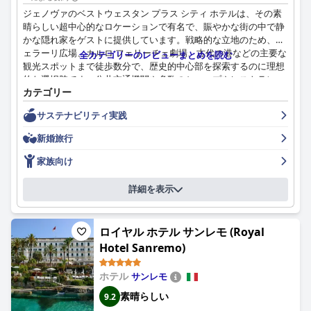
WiFi接続は重大な懸念事項であり、多くのゲストが受信状況の悪
ジェノヴァのベストウェスタン プラス シティ ホテルは、その素
さや頻繁な中断を経験しています。一部のゲストはサービスが適
晴らしい超中心的なロケーションで有名で、賑やかな街の中で静
切だと感じているにもかかわらず、全体的な体験を損なっていま
かな隠れ家をゲストに提供しています。戦略的な立地のため、フ
す。
ェラーリ広場、カルロ フェリーチェ劇場、古代の港などの主要な
全カテゴリーのレビューまとめを読む
観光スポットまで徒歩数分で、歴史的中心部を探索するのに理想
ホテルの駐車場設備は非常に高く評価されており、地下駐車場を
的な選択肢です。公共交通機関や多数のショップやレストランへ
含め、十分な無料の安全なスポットを提供し、ゲストの利便性を
カテゴリー
の近さは高く評価されており、徒歩で探索したい人のために便利
高めています。
なバレーパーキングサービスも提供しています。
サステナビリティ実践
要約すると、ホテル・リヴィエラ・デイ・フィオーリは、穏やか
朝食は、その多様性、品質、地元の特産品の提供により高く評価
新婚旅行
な環境、称賛に値する清潔さ、フレンドリーなスタッフ、快適な
されており、多様な食事のニーズに対応しています。細やかな気
宿泊施設を備えた、素晴らしい海辺の隠れ家を提供しています。
配りのあるスタッフが、このポジティブな食事体験に大きく貢献
家族向け
ただし、朝食の種類の豊富さ、ダイニングサービス、WiFiの信頼
しています。ホテル内のレストラン「Il Pesciolino」での夕食も特
性、およびベッドの快適さの特定の側面を改善することで、ゲス
にお勧めです。特にシーフード好きには、食事の好みに関するい
詳細を表示
トエクスペリエンスを4つ星の評価に完全に合致させることがで
くつかの制限や臨時の休業にもかかわらず、優れたコストパフォ
きます。
ーマンスが高く評価されています。
ロイヤル ホテル サンレモ (Royal
客室は一般的に清潔で快適で、モダンな設備が整っています。た
Hotel Sanremo)
だし、客室の広さや内装にはばらつきがあり、シングルルームは
狭いと表現されることもあります。客室と共用エリア全体の清潔
さとメンテナンスは常に高く評価されており、丁寧なハウスキー
ホテル
サンレモ
ピングと思慮深いインテリアが滞在をより快適なものにしていま
素晴らしい
9.2
す。