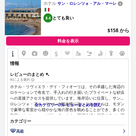
際立っており、無料のサンラウンジャーとパラソルが非常に楽し
バルコニーがあり、居心地の良い雰囲気を加えています。高い水
ホテル
サン・ロレンツォ・アル・マーレ
いビーチ体験に貢献しています。
準の清潔さが一貫して指摘されており、客室は毎日清掃され、快
適な滞在に貢献しています。防音性の改善や老朽化した家具の更
ホテルのベッドは一般的にその快適さで賞賛されていますが、一
とても良い
8.4
新が必要であると述べる宿泊客もいますが、全体的な客室体験は
部の宿泊客は、ベッドのサイズが予想よりも小さく、マットレス
好ましいままです。
の硬さが異なると述べています。
$158 から
レビュー担当者はまた、ホテルの卓越した清潔さを強調し、きれ
グランド ホテル アラッシオには、カスタマーケアやスパ施設な
料金を表示
いに維持された施設とモダンなデザインの客室を指摘していま
ど、称賛に値する点がありますが、一部の宿泊客は、客室の準
す。スタッフはホテルの魅力を大幅に高め、その友好的で丁寧な
$
備、毎日のメンテナンスサービス、そして料理の質などにおい
対応が一貫して称賛されています。メラニーやフランチェスカな
て、5つ星の基準に達していないと感じています。これらの欠点
どの傑出したメンバーを含むチームは、その歓迎的な態度と能力
情報
にもかかわらず、多くの訪問者は、サービスの改善により、ホテ
で評価されており、宿泊客が十分な世話を受けていると感じ、く
ルは非常にお勧めできる可能性を秘めていると考えています。
つろげるようにしています。
レビューのまとめ
AIによる要約
さらに、プライベートで安全な駐車場を利用できることは、車で
ホテル・リヴィエラ・デイ・フィオーリは、その卓越した海辺の
旅行する人々にとって注目すべき利点ですが、駐車場料金は歓迎
ロケーションで有名で、手入れの行き届いたプライベートな砂浜
されない追加費用であると感じる宿泊客もいます。
への直接アクセスを提供しています。海岸沿いに位置し、サン・
ロレンツォ・アル・マーレの観光港に近いこのホテルは、モダン
全カテゴリーのレビューまとめを読む
ホテルは概ね快適な滞在を提供していますが、いくつかのレビュ
で豪華な客室から穏やかな海の景色を眺めることができ、多くの
ーでは、全体的なアメニティとサービスが4つ星の評価に達して
客室にはバルコニーが付いています。周辺地域を探索するのに理
いないと示唆しており、特にバスルームのアメニティの不足と限
カテゴリー
想的な自転車道にも近い便利な場所にあります。客室は、広さ、
られたタオルについて言及されています。それにもかかわらず、
清潔さ、快適さが特徴で、モダンなバスルームと豪華な寝具が、
ロケーション、清潔さ、快適なベッド、優れたスタッフなどの肯
高級
平和で贅沢な滞在を保証します。
定的な側面により、ホテル・カナーリはポルトフィーノ海岸での