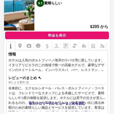
素晴らしい
9.1
$205 から
料金を表示
$
情報
ホテルは人気のポルトフィーノ海岸のラパロ湾に面しています。
イタリアリビエラのこの地域で唯一の高級ホテルで、豪華なデザ
インのスイートルーム、インハウススパ、バー、レストラン、ビ
ーチクラブ、イベント会場を提供しており、ミーティング、結婚
レビューのまとめ
式、パーティーを主催します。 ホテルには夏のレストラン、昼食
AIによる要約
時と夕食時にオープンするエデン·ロック·ラウンジ&レストランも
全体的に、エクセルシオール・パレス・ポルトフィーノ・コース
あります。
トは、フレンドリーなスタッフによる卓越したサービスで、素晴
らしい5つ星の体験を提供します。ホテルには若干の古さが見ら
れるものの、非常によく管理されており、快適で思い出に残る休
全カテゴリーのレビューまとめを読む
暇のための素晴らしい施設とサービスを提供しています。客室は
完璧ですが、ダブルベッドは必ずしも最も快適とは言えません。