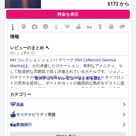
$172 から
料金を表示
$
情報
レビューのまとめ
AIによる要約
NH コレクション ジェノバ マリーナ (NH Collection Genova
Marina)
は、その卓越したロケーション、有利なアメニティ、そ
して歓迎的な雰囲気で高く評価されているホテルです。ジェノバ
のマリーナの中心部に位置し、息をのむようなウォーターフロン
全カテゴリーのレビューまとめを読む
トの景色を提供し、ボートやヨットの魅惑的な眺めをゲストに提
供します。その絶好のロケーションは、歴史的中心部、水族館、
カテゴリー
様々な飲食店などの主要な観光スポットまで徒歩圏内であると賞
賛されており、観光客とビジネス旅行者の両方にとって理想的な
高級
拠点となっています。
サステナビリティ実践
ホテルでの朝食ビュッフェは、様々な食事のニーズに適した多様
な国際的なオプションを特徴とし、しばしば卓越していると評さ
新婚旅行
れています。ゲストは特に、マリーナを見下ろす朝食ルームの美
しい雰囲気と、食品の高品質と新鮮さを高く評価しています。フ