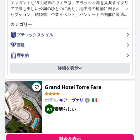
エレガントな19世紀末のヴィラは、アラッシオ湾を見渡すイタリ
アで最も美しい公園のひとつにあり、地中海の植物に囲まれ、レ
セプション、結婚式、企業イベント、バンケットの開催に最適で
す。
カテゴリー
ブティックスタイル
高級
歴史的
詳細を表示
Grand Hotel Torre Fara
ホテル
キアーヴァリ
素晴らしい
9.1
料金を表示