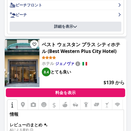
楽しい滞在を求める旅行者にとって推奨できる選択肢となってい
ビーチフロント
宿泊客は、特にダイニングやサービスエリアで、ホテルのフレン
ます。
ドリーで丁寧なスタッフを頻繁に賞賛します。ピーク時にはサー
ビーチ
ビスのスピードと効率に時折問題が見られるものの、スタッフの
献身と温かさは、温かい雰囲気作りに大きく貢献しています。
詳細を表示
ホテルの朝食については、賛否両論があります。多くの人が、甘
いもの、新鮮なケーキやペストリーが豊富に揃った、種類豊富な
ベスト ウェスタン プラス シティホテ
ビュッフェを高く評価していますが、塩味のオプションの少なさ
ル (Best Western Plus City Hotel)
や、サービスの組織化を批判する人もいます。夕食は、特にハー
フボードで提供される4コースメニューの質と雰囲気が高く評価
されていますが、メニューのサイズとサービスの一貫性のなさは
ホテル
ジェノヴァ
改善の余地があります。
とても良い
8.4
清潔さに関しては、ホテルは高い水準を維持しており、手入れの
$139 から
行き届いた敷地と、手つかずのプライベートビーチエリアが特徴
です。ナイトスタンドの上の埃などの小さな問題が指摘されてい
料金を表示
るだけです。
$
全体的に快適ですが、ベッドについては意見が分かれており、ほ
とんどのゲストは満足しており、広々として設備も整っていると
情報
感じていますが、マットレスの硬さや寝具の交換に問題があると
いう意見も少数あります。
レビューのまとめ
AIによる要約