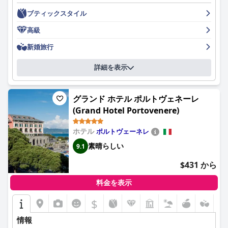
位置しているにもかかわらず、ホテルは静かな雰囲気を保ち、観
ブティックスタイル
光の一日の後には静かな隠れ家を提供します。
高級
ゲストは一般的に、バラエティと品質に優れた朝食を称賛してお
り、豊富な種類のフルーツ、ペストリー、ナッツ、そして風味豊
新婚旅行
かなアイテムに加え、グルテンフリーやヘルシーなオプションも
用意されています。朝11時まで提供される朝食サービスは、フレ
詳細を表示
ンドリーなスタッフと快適な雰囲気、特に中庭での食事が高く評
価されています。ただし、一部のゲストは、選択肢の少なさや高
コストなど、改善の余地がある点を指摘しました。
グランド ホテル ポルトヴェネーレ
(Grand Hotel Portovenere)
客室は、広さ、清潔さ、そしてモダンな美学で一貫して称賛され
ています。ゲストは、快適な大きなベッド、機能的なデザイン、
そしてプライベートテラスやジャグジーなどのアメニティに感謝
ホテル
ポルトヴェーネレ
しています。小さなバスルームや時折別館へのアクセスについて
素晴らしい
9.1
言及する人もいますが、これらは客室の品質に関する圧倒的に肯
定的なフィードバックと比較すると、ささいな懸念事項です。
$431 から
清潔さは際立った特徴であり、清潔な客室と手入れの行き届いた
料金を表示
施設が、新鮮で魅力的な雰囲気を醸し出しています。ホテルの卓
越した清掃スタッフは、その努力に対して頻繁に称賛を受けてい
$
ます。
情報
スタッフは、プロ意識、フレンドリーさ、そして親切さで高く評