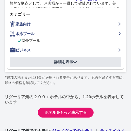
想的な拠点として、お客様から一貫して称賛されています。美し
く手入れされた旧市街の雰囲気と、ビーチや駅へのアクセスの良
カテゴリー
さが、その魅力をさらに高めています。
家族向け
ホテルは朝食の提供に優れており、お客様は利用できる種類の豊
富さ、品質、そして量に感銘を受けています。朝食ビュッフェ
水泳プール
は、甘いものと塩辛いもの、高品質の食材、持続可能性への配慮
屋外プール
など、多様な好みに対応しています。品揃えが限られているとい
う意見も少数ありますが、全体的な意見としては、朝食の経験は
ビジネス
素晴らしいとされています。
詳細を表示
ホテル モンテ ローザでの夕食は、一般的に高く評価されていま
す。ホテルのレストラン、特にプールを見下ろすテラスレストラ
ンでは、四つ星シェフが腕を振るう美味しい料理を提供していま
*追加の税金または料金が適用される場合があります。予約を完了する前に、
す。料理の質の高さ、フレンドリーなスタッフ、そして卓越した
最終の価格を確認してください。
サービスが、食事の体験を高め、ホテルの素晴らしい評判に貢献
しています。
リグーリア州の２００＋ホテルの中から、1-20ホテルを表示して
います
ホテル モンテ ローザの客室は、清潔で便利、快適で、モダンな
設備が整っています。お客様は、広々とした空間、完璧な状態、
ホテルをもっと表示する
そして快適なベッドが、安らかな眠りに貢献していることを高く
評価しています。一部の客室は狭い、または近代化が必要と評さ
れていますが、効率的な家具とフレンドリーなスタッフが、全体
的にポジティブな体験に貢献しています。
リグーリア州でのホテル
:
ジェノヴァでのホテル
|
ラ・スペツィ