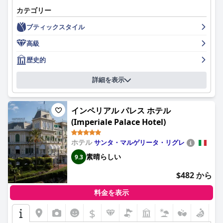
価されており、ゲストの体験を大幅に向上させています。フェリ
カテゴリー
シアーノやマテオのような人々は、その気配りと滞在を思い出深
ブティックスタイル
いものにする能力でよく言及されます。
高級
Wi-Fiサービスは、接続の問題を経験するゲストもいるなど、賛否
両論ありますが、ホテルのスパは広く賞賛されています。温水プ
歴史的
ール、サウナ、トルコ式バス、アイスケーブ、リラクゼーション
エリアなどのスパ施設、そして素晴らしいマッサージは、穏やか
詳細を表示
で若返るような体験を提供します。
駐車場を見つけるのが難しい中心部に位置しているため、駐車サ
インペリアル パレス ホテル
ービスの利便性は、高額にもかかわらず高く評価されています。
ゲストは、ホテルが提供する駐車場アシスタンスサービスの容易
(Imperiale Palace Hotel)
さと安全性を高く評価しています。
ホテル
サンタ・マルゲリータ・リグレ
ベッドに関するゲストのフィードバックは、一般的に快適さと清
素晴らしい
9.3
潔さを指摘し、肯定的なものです。マットレスと枕が硬すぎると
感じる人もいましたが、これは全体的な肯定的な寝具の体験を覆
$482 から
い隠すものではありませんでした。
料金を表示
5つ星ホテルとしての地位を確立しているにもかかわらず、多く
のゲストはLHPホテル・サンタ・マルゲリータ・パレス＆スパが
$
真の5つ星基準に達していないと感じており、ハイレベルな3つ星