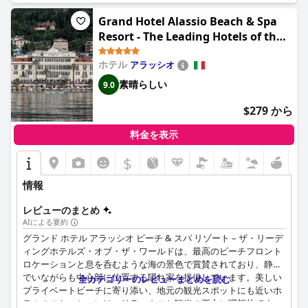
と雰囲気で賞賛されています。
Grand Hotel Alassio Beach & Spa
ホテル ミラマーレ & スパでの駐車場は、お客様にとって賛否両
Resort - The Leading Hotels of the
論があり、便利ではあるが高価であると感じる人もいます。事前
World
に駐車場の予約をお勧めします。また、このサービスには追加料
ホテル
アラッシオ
金が発生することに注意してください。
素晴らしい
9.0
全体として、ホテル ミラマーレ & スパは、素晴らしいロケーシ
$279 から
ョン、エレガントな内装、優れたサービス、そして高品質のアメ
ニティの数々を特徴とする、特別なご滞在を提供し、セストリ レ
料金を表示
ヴァンテを訪れる人々にとってお気に入りの選択肢となっていま
す。
$
情報
レビューのまとめ
AIによる要約
グランド ホテル アラッシオ ビーチ & スパ リゾート – ザ・リーデ
ィングホテルズ・オブ・ザ・ワールドは、最高のビーチフロント
ロケーションと息を呑むような海の景色で賞賛されており、静か
でいながらも中心部に位置する隠れ家を提供しています。美しい
全カテゴリーのレビューまとめを読む
プライベートビーチに寄り添い、地元の観光スポットにも近いホ
テルのロケーションは、リラックスと観光の両方に理想的です。