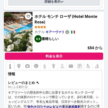
イタリアの休暇を求める人々にとって、ユニークで忘れられない
詳細を表示
体験を提供します。
ホテル モンテ ローザ (Hotel Monte
Rosa)
ホテル
キアーヴァリ
素晴らしい
8.9
$84 から
料金を表示
$
情報
レビューのまとめ
AIによる要約
キアヴァーリの歴史的中心部に位置するホテル モンテ ローザ
は、その抜群のロケーションで際立っています。歩行者天国、シ
ョッピングエリア、有名な食品市場、注目すべき観光スポットに
近いため、街やチンクエ テッレなどの周辺地域を探索するのに理
全カテゴリーのレビューまとめを読む