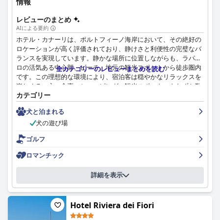
情報
れています。
レビューのまとめ
ホテルの清潔さは、概ね良好なフィードバックを受けており、手
AIによる要約
入れの行き届いた客室、設備、ビーチエリアが評価されていま
ホテル・カナーリは、ポルトフィーノ海岸において、その絶好の
す。しかし、一部の宿泊客は、ハウスキーピングの基準に一貫性
ロケーションが高く評価されており、静けさと利便性の完璧なバ
がないことや、より良い手入れが必要な特定のエリアを指摘して
ランスを実現しています。静かな場所に位置しながらも、ラパッ
います。これらの批判にもかかわらず、ホテルの美しい海辺のロ
ロの活気ある中心部、ビーチ、地元の観光スポットから徒歩圏内
全カテゴリーのレビューまとめを読む
ケーション、優れたスパ、そしてプロフェッショナルなスタッフ
です。この理想的な環境により、宿泊客は穏やかなリラックスを
は、宿泊客の体験にポジティブな影響を与えています。
楽しめる一方、食事、ショッピング、観光スポットへもわずか数
カテゴリー
分で行くことができます。特に、ポルトフィーノやチンクエテッ
グランド ホテル アラッシオのスタッフは、そのフレンドリー
レへの旅行が容易になる戦略的な立地が評価されています。
さ、親切さ、そして気配りで広く評価されています。宿泊客は、
犬と泊まれる
しばしばチームのプロ意識と親切な性格を強調しており、それが
宿泊客は、その質と多様性が特徴的な朝食サービスを頻繁に称賛
犬の遊び場
ホテルの高い評価に大きく貢献しています。
しています。新鮮な自家製ペストリーを特徴とする豊富なビュッ
ゴルフ
フェは、甘味と塩味の両方のオプションを提供しています。魅力
スパは、海水プール、サウナ、ハマムエリアなど、様々なアメニ
的なテラスでの食事は、体験を向上させ、一日の素敵なスタート
ロマンチック
ティで絶賛されています。しばしば、穏やかで壮大であると評さ
を提供します。時折、より多くの種類の必要性に関するコメント
れ、真にリラックスできる環境を作り出す優れたマッサージとウ
があるものの、朝食は概ね4つ星ホテルの期待に応えています。
ェルネスサービスを提供しています。
詳細を表示
ホテル・カナーリの客室は、その清潔さと快適さで肯定的なフィ
スパの設備が充実しているプールエリアは、その広さと清潔さが
ードバックを受けています。ホテルの新しい、手入れの行き届い
評価されていますが、屋内プールは改修されると良いという意見
Hotel Riviera dei Fiori
た建物には、スタイリッシュでモダンな内装の広々とした客室が
もあります。プライベートビーチは、清潔さと整理された設備が
含まれています。多くの客室には、絵のように美しい景色を望む