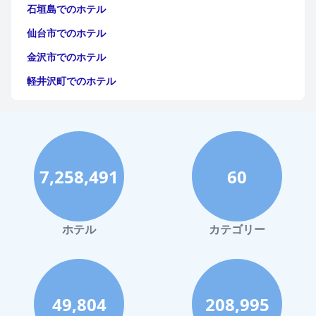
ン、卓越した朝食、高品質の食事、清潔で快適な客室、フレンド
石垣島でのホテル
リーなスタッフ、そして便利な駐車場で高く評価されており、キ
アヴァーリでの快適でアクセスしやすい滞在を求める旅行者に人
仙台市でのホテル
気の選択肢となっています。
金沢市でのホテル
軽井沢町でのホテル
福岡市でのホテル
神戸市でのホテル
宮古島でのホテル
7,258,491
60
函館市でのホテル
ハワイイでのホテル
鎌倉市でのホテル
ホテル
カテゴリー
高知市でのホテル
長崎市でのホテル
奄美市でのホテル
49,804
208,995