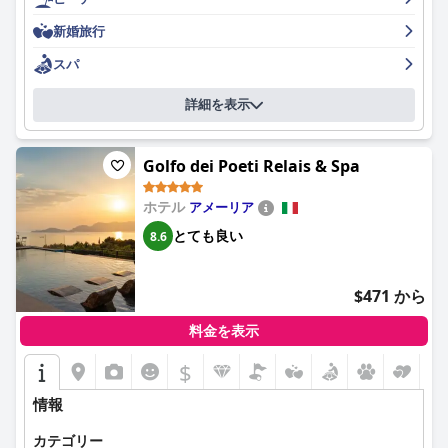
らに向上させています。
新婚旅行
ホテル・コンチネンタル・ジェノヴァのスタッフは、そのフレン
スパ
ドリーさ、親切さ、プロフェッショナルな態度で一貫して高い評
価を受けています。多言語に対応し、親切なスタッフは、ゲスト
詳細を表示
の体験を大幅に向上させており、特に朝食のサービス管理やバレ
ットサービスの効率的な支援で賞賛されています。
Golfo dei Poeti Relais & Spa
ホテルのWiFiサービスについては、評価が分かれています。多く
のゲストは、優れた中断のない接続を報告していますが、一部の
ゲストは、特に高層階で速度が遅い、断続的なサービスなどの問
ホテル
アメーリア
題を経験しています。
とても良い
8.6
ホテルのスパ施設は、広範囲ではありませんが、清潔さとリラッ
クスできる雰囲気で好評です。ゲストは、スチームルーム、サウ
$471 から
ナ、ジャグジーなどのアメニティを楽しんでおり、屋上ジャグジ
ーは、アクセスに追加料金がかかるにもかかわらず、人気があり
料金を表示
ます。
$
ジムは、その設備と機能性について好意的な評価を受けています
が、狭いと感じたり、清潔さの問題を指摘したりする人もいま
情報
す。近くの姉妹ホテルにある、より大規模なジムへのアクセス
は、しばしば高く評価されています。
カテゴリー