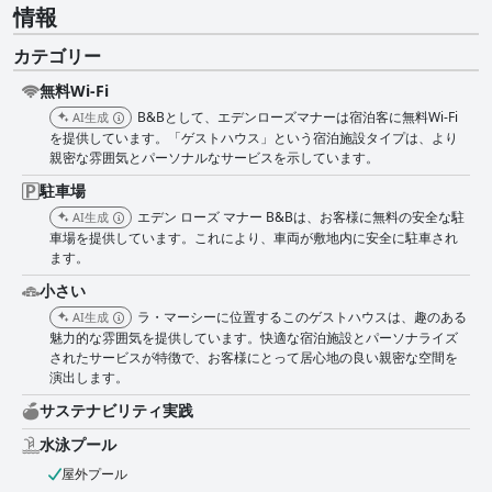
情報
カテゴリー
無料Wi-Fi
B&Bとして、エデンローズマナーは宿泊客に無料Wi-Fi
AI生成
を提供しています。「ゲストハウス」という宿泊施設タイプは、より
親密な雰囲気とパーソナルなサービスを示しています。
駐車場
エデン ローズ マナー B&Bは、お客様に無料の安全な駐
AI生成
車場を提供しています。これにより、車両が敷地内に安全に駐車され
ます。
小さい
ラ・マーシーに位置するこのゲストハウスは、趣のある
AI生成
魅力的な雰囲気を提供しています。快適な宿泊施設とパーソナライズ
されたサービスが特徴で、お客様にとって居心地の良い親密な空間を
演出します。
サステナビリティ実践
水泳プール
屋外プール