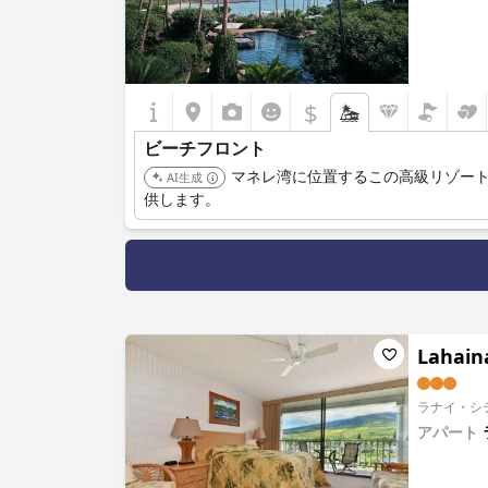
$
ビーチフロント
マネレ湾に位置するこの高級リゾー
AI生成
供します。
Lahain
ラナイ・シテ
アパート
0.0