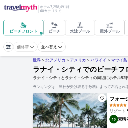
ホテル7,258,491軒
60カテゴリで
ビーチフロント
ビーチ
水泳プール
屋外プール
価格帯
並べ替え
世界
北アメリカ
アメリカ
ハワイイ
マウイ島
>
>
>
>
ラナイ・シティでのビーチフ
ラナイ・シティとラナイ・シティの周辺にホテル52
ランキングは、当社が受け取る手数料によって左右され
フォーシー
リゾート
素晴
10