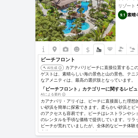
リゾート
素晴
9.1
$
ビーチフロント
カアナパリビーチに直接位置するこ
AI生成
ゲストは、素晴らしい海の景色と山の景色、テニ
なアメニティは、最高の選択肢となっています。
「ビーチフロント」カテゴリーに関するレビュ
AIによる要約
カアナパリ・アリイは、ビーチに直接面した理想
い砂浜を簡単に探索できます。柔らかい砂浜とビ
のアクセスも容易です。ビーチはレストランやシ
のレンタルを手頃な価格で提供しています。リラ
ビーチが荒れていましたが、全体的なビーチ体験
全体として、カアナパリ・ビーチのロケーション