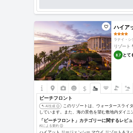
ハイアット
ラナイ・シテ
リゾート
とて
8.7
$
ビーチフロント
このリゾートは、ウォータースライ
AI生成
しています。また、海の景色を望む敷地内ダイニ
「ビーチフロント」カテゴリーに関するレビュ
AIによる要約
ハイアット リージェンシー マウイ リゾート＆