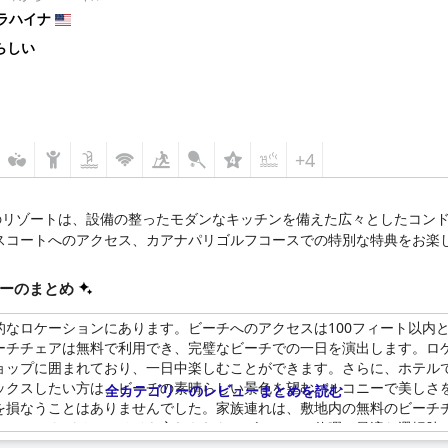
ラハイナ
らしい
+4
のリゾートは、設備の整ったモダンなキッチンを備えた広々としたコン
スコートへのアクセス、カアナパリゴルフコースでの特別な特典をお楽
ーのまとめ
的なロケーションにあります。ビーチへのアクセスは100フィート以内
ーチチェアは無料で利用でき、完璧なビーチでの一日を演出します。ロ
ョップに囲まれており、一日中楽しむことができます。さらに、ホテル
ックスしたい方は、ビーチの素晴らしい景色を望むバルコニーで美しさ
全カテゴリーのレビューまとめを読む
を損なうことはありませんでした。家族連れは、敷地内の無料のビーチ
は、カアナパリ・アリイを忘れられないビーチでの休暇に最適な選択肢