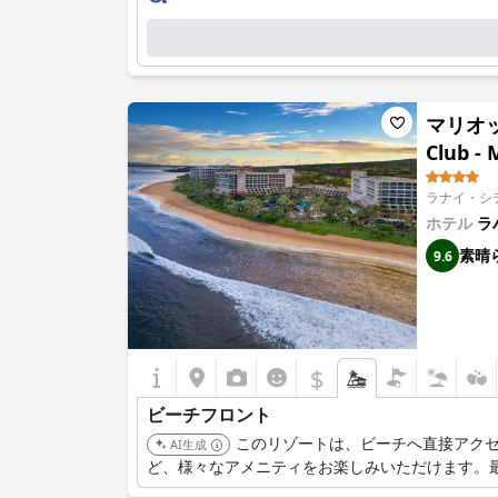
マリオッ
Club - 
ラナイ・シテ
ホテル
ラ
素晴
9.6
$
ビーチフロント
このリゾートは、ビーチへ直接アク
AI生成
ど、様々なアメニティをお楽しみいただけます。