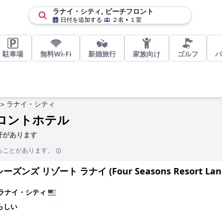
ラナイ・シティ, ビーチフロント
日付を追加する
２名
１室
駐車場
無料Wi-Fi
新婚旅行
家族向け
ゴルフ
バ
ラナイ・シティ
>
ロントホテル
軒があります
ることがあります。
ズンズ リゾート ラナイ (Four Seasons Resort Lana
ラナイ・シティ
らしい