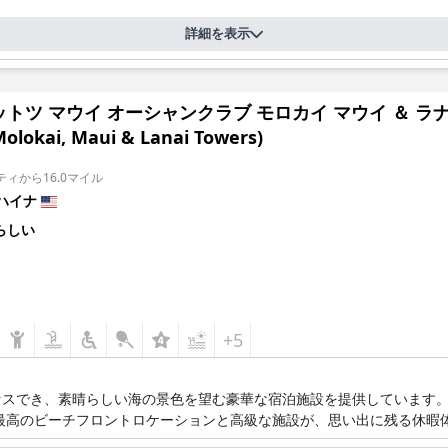
詳細を表示
トツ マウイ オーシャンクラブ モロカイ マウイ ＆ ラナイ タワー
Molokai, Maui & Lanai Towers)
ィから16.0マイル
ハイナ
らしい
+5
セスでき、素晴らしい海の景色を望む豪華な宿泊施設を提供しています
最高のビーチフロントロケーションと高級な施設が、思い出に残る休暇