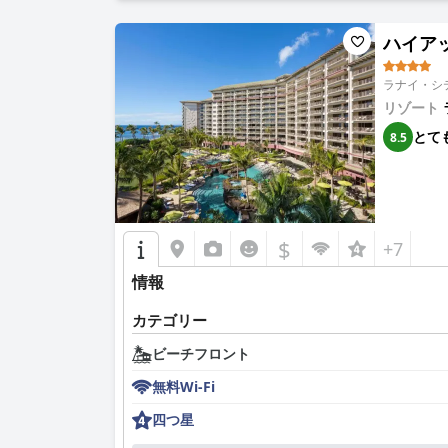
ハイアット
ラナイ・シテ
リゾート
とて
8.5
$
+7
情報
カテゴリー
ビーチフロント
無料Wi-Fi
四つ星