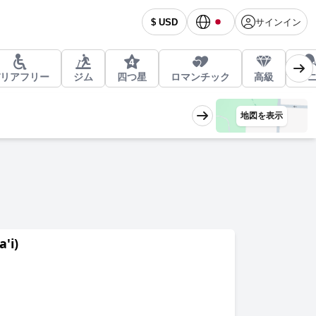
サインイン
$ USD
リアフリー
ジム
四つ星
ロマンチック
高級
テ
地図を表示
'i)