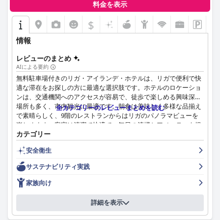
料金を表示
$
情報
レビューのまとめ
AIによる要約
無料駐車場付きのリガ・アイランデ・ホテルは、リガで便利で快
適な滞在をお探しの方に最適な選択肢です。ホテルのロケーショ
ンは、交通機関へのアクセスが容易で、徒歩で楽しめる興味深い
場所も多く、市内観光に最適です。朝食は美味しく多様な品揃え
全カテゴリーのレビューまとめを読む
で素晴らしく、9階のレストランからはリガのパノラマビューを
楽しめます。客室は清潔で快適で、毎日の清掃とアメニティも提
カテゴリー
供されます。スタッフはフレンドリーで親切で、多言語対応のフ
ロントスタッフはいつでもお客様をサポートします。無料駐車場
安全衛生
はボーナスであり、リガへ車で旅行する方にとってはお得です。
ベッドも快適で、多くのゲストがその優れた品質とマットレスを
サステナビリティ実践
絶賛しています。一部のゲストは、部屋の防音性や部屋の寒さに
関する小さな問題を指摘しましたが、全体的に、ホテルはその清
家族向け
潔さと優れたコストパフォーマンスで高く評価されています。完
璧な4.5つ星の評価に準拠していない小さな詳細があるかもしれま
詳細を表示
せんが、ホテルは依然として5つ星の目的地としての地位を確立
しています。結論として、無料駐車場付きのリガ・アイランデ・