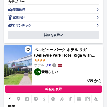
カテゴリー
るための便利な拠点となります。
新婚旅行
ホテルの朝食は、あらゆる好みに合わせた豊富で多様なセレクシ
ョンが際立っています。美味しくてボリューム満点な料理、特に
家族向け
ペストリーやパンケーキが好評で、ビュッフェは温かい料理と冷
たい料理の両方が整然と並べられていると評価されています。コ
ロマンチック
ストパフォーマンスの高さと、フレンドリーで丁寧なスタッフ
が、全体の食事体験を向上させ、朝食を滞在のハイライトにして
詳細を表示
います。
アムリタ・ホテルでの夕食は、ほとんど好意的なフィードバック
ベルビュー パーク ホテル リガ
を受けており、ゲストはホテル内のレストランの居心地の良い洗
(Bellevue Park Hotel Riga with
練された雰囲気を高く評価しています。料理は美味しく、ボリュ
FREE Parking)
ームがあり、コストパフォーマンスが良いと頻繁に評価されてい
ます。スタイリッシュなバーと様々なカクテルが、ポジティブな
ホテル
リガ
食事体験をさらに高めています。いくつかのレビューでは、サー
素晴らしい
8.9
ビスが遅かったり、料理の質にばらつきがあったりすることが指
摘されていますが、全体的な印象は良好です。
$39 から
ホテルの客室は、清潔さとモダンでスタイリッシュなデザインが
料金を表示
評価されています。快適なベッド、防音対策、エアコン、最新の
アメニティなど、設備が整っていて居心地の良い宿泊施設をゲス
$
トは高く評価しています。一部のレビューでは、部屋が予想より
も小さいと述べられていますが、効率的でスタイリッシュなレイ
情報