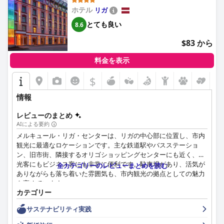
ホテル
リガ
とても良い
8.6
$83 から
料金を表示
$
情報
レビューのまとめ
AIによる要約
メルキュール・リガ・センターは、リガの中心部に位置し、市内
観光に最適なロケーションです。主な鉄道駅やバスステーショ
ン、旧市街、隣接するオリゴショッピングセンターにも近く、観
光客にもビジネス客にも非常に便利です。駐車場があり、活気が
全カテゴリーのレビューまとめを読む
ありながらも落ち着いた雰囲気も、市内観光の拠点としての魅力
を高めています。
カテゴリー
メルキュール・リガ・センターの朝食は、新鮮なオムレツ、焼き
サステナビリティ実践
菓子、伝統的なラトビア料理など、バラエティに富んだ美味しい
料理が高く評価されています。特に、新鮮な塩漬けスモークサー