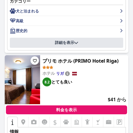
カテゴリー
広々としていて豪華で、快適なベッドとスタイリッシュな内装が
施されています。ホテルは非の打ちどころがないほど清潔で手入
犬と泊まれる
れが行き届いており、スタッフはプロフェッショナルでフレンド
リー、そして親切です。スパ＆ウェルネスセンターは小さいなが
高級
らも素敵で、サウナは一般的に際立った特徴と見なされていま
す。ベッドは一貫してその優れた快適さレベルで賞賛されていま
歴史的
す。一部のレビュアーは真の5つ星ホテルではないと感じている
にもかかわらず、ホテルは並外れており、リガの高級宿泊施設の
詳細を表示
主要な例です。
プリモ ホテル (PRIMO Hotel Riga)
ホテル
リガ
とても良い
8.2
$41 から
料金を表示
$
情報