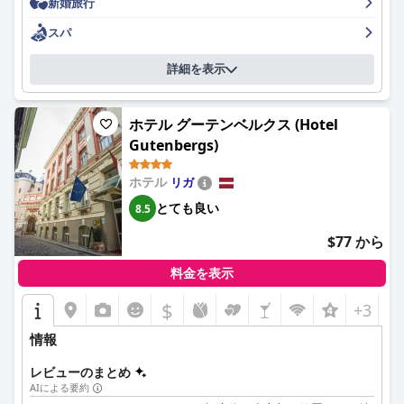
新婚旅行
モンとパンケーキが人気です。特定の品目に問題があったり、朝
食会場が混雑したりすることもありますが、それでもホテルの中
スパ
でも際立った特徴となっています。夕食は概ね好評で、料理の
質、特にルームサービスが高く評価されていますが、レストラン
詳細を表示
のサービスにばらつきがあるという報告も時折あります。
メルキュール・リガ・センターの客室は、清潔さ、快適さ、モダ
ホテル グーテンベルクス (Hotel
ンなアメニティで頻繁に称賛されています。多くのゲストが、
Gutenbergs)
広々としていて居心地が良く、設備が整った客室と快適なベッド
に満足しています。一部のゲストからは、エアコンの故障や特定
の客室のインテリアの古さなどの小さな問題が指摘されています
ホテル
リガ
が、全体的な客室の印象は良好です。清潔さは重要な強みであ
とても良い
8.5
り、バスルームを含め、ホテル全体が常に清潔であるとゲストは
感じています。
$77 から
フレンドリーで親切なスタッフも、快適な滞在に貢献しており、
料金を表示
特に受付チームは、そのプロ意識と気配りで頻繁に称賛されてい
ます。ごく稀に、非効率さやプロ意識に欠ける行動が報告されて
$
+3
います。
情報
Wi-Fiアクセスについては、速度は一般的に速いものの、特に客室
内での安定性に欠けるという意見が混在しています。サウナやジ
レビューのまとめ
ャグジーなどのスパ施設は、居心地の良いリラックススポットを
AIによる要約
提供していますが、混雑していると感じたり、追加料金が必要な