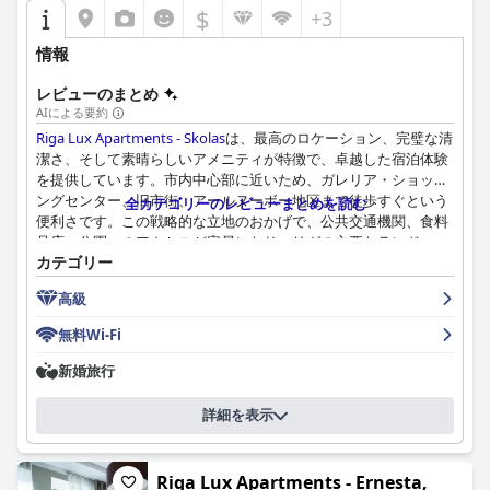
$
+3
情報
レビューのまとめ
AIによる要約
Riga Lux Apartments - Skolas
は、最高のロケーション、完璧な清
潔さ、そして素晴らしいアメニティが特徴で、卓越した宿泊体験
を提供しています。市内中心部に近いため、ガレリア・ショッピ
ングセンター、旧市街、アールヌーボー地区まで徒歩すぐという
全カテゴリーのレビューまとめを読む
便利さです。この戦略的な立地のおかげで、公共交通機関、食料
品店、公園へのアクセスが容易になり、リガの主要なランドマー
カテゴリー
クへの短い散歩にも、ゆったりとした散歩にも理想的な場所とな
っています。このエリア自体は静かな魅力があり、中心部に位置
高級
しているにもかかわらず、穏やかな隠れ家を確保できます。
無料Wi-Fi
ゲストは、広々としたモダンなデザインのアパートメントを常に
賞賛しており、美しく装飾され、設備の整った空間が特徴です。
新婚旅行
各ユニットには、設備の整ったキッチン、快適でスタイリッシュ
な家具、そして信じられないほど快適なベッドやランドリー用品
詳細を表示
など、最高品質のモダンな快適さが備わっています。アパートメ
ントの清潔さは一貫して強調されており、非の打ちどころがな
く、輝いていると表現され、贅沢で実用的な居心地の良い環境を
Riga Lux Apartments - Ernesta,