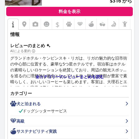
$316 から
料金を表示
$
情報
レビューのまとめ
AIによる要約
グランドホテル・ケンピンスキ・リガは、リガの魅力的な旧市街
の中心部に位置する、豪華な5つ星ホテルです。宿泊客はホテル
の素晴らしいロケーションを絶賛しており、周辺の観光スポット
を巡るのに理想的な拠点となっています。朝食は種類が豊富で素
全カテゴリーのレビューまとめを読む
晴らしく、おいしいコーヒーも楽しめます。客室は、大理石とエ
レガントな家具で美しく装飾されており、オペラハウスやリガ旧
カテゴリー
市街の素晴らしい景色を眺めることができます。客室は、驚くほ
ど、並外れて、完璧だと表現されており、非常に快適なベッドと
犬と泊まれる
静かで落ち着いた雰囲気が特徴です。ホテル全体で高い水準の清
ドッグシッターサービス
潔さが保たれており、快適で楽しい滞在ができます。スタッフは
非常にフレンドリーで親切、かつプロフェッショナルであり、申
高級
し分のないサービスを提供しています。ホテルには素晴らしいス
パがあり、宿泊客は強くお勧めしています。ベッドは今まで経験
サステナビリティ実践
した中で最も快適なものの1つです。全体として、グランドホテ