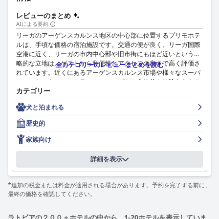
レビューのまとめ
AIによる要約
リーガのアーゲンスカルンス地区の中心部に位置するプリモホテ
ルは、手頃な価格の宿泊施設です。交通の便が良く、リーガ国際
空港に近く、リーガの市内中心部や旧市街にもほど近いという戦
略的な立地は、ゲストから利便性とアクセスの良さで高く評価さ
全カテゴリーのレビューまとめを読む
れています。近くにあるアーゲンスカルンス市場や様々なスーパ
ーマーケット、レストラン、ショップも、全体的な体験を向上さ
カテゴリー
せる要素として評価されています。ホテルは、静かで穏やかな郊
外に位置し、無料駐車場も完備しているため、便利で落ち着ける
犬と泊まれる
環境を提供しています。
歴史的
プリモホテルの朝食は、その質と種類でゲストから肯定的なレビ
ューを受けています。ビュッフェスタイルの朝食には、甘いもの
家族向け
と塩辛いものが豊富に用意されており、常に新鮮さが保たれるよ
うに補充されています。ペストリーの新鮮さやフルーツの種類な
詳細を表示
ど、改善の余地はありますが、朝食の内容は概ね満足でき、滞在
の価値を高めています。
*追加の税金または料金が適用される場合があります。予約を完了する前に、
ホテルの客室は、清潔さと広さで高い評価を得ています。多くの
最終の価格を確認してください。
ゲストが、清潔で居心地の良い快適な環境、快適なベッド、清潔
なリネンとタオルを高く評価しています。バスルームは、古いと
ラトビアの２００＋ホテルの中から、1-20ホテルを表示していま