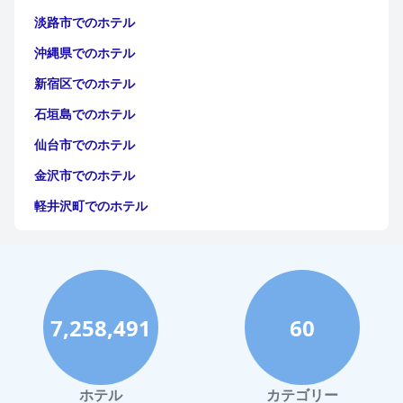
トから評価されています。
淡路市でのホテル
家族向けの設備として、家族での滞在のために設計された広々と
沖縄県でのホテル
した客室があり、子供連れのゲストにとってプリモホテルは魅力
的です。ホテルは、特定の家族ゾーンが禁煙になっているなど、
新宿区でのホテル
子供に優しい環境を維持しています。
石垣島でのホテル
ホテルのロケーションは、様々なバー、レストラン、近くのティ
ルグス市場など、豊富な食事やエンターテイメントの選択肢があ
仙台市でのホテル
り、ナイトライフにも簡単にアクセスできます。ただし、これら
の場所からの騒音や壁が薄いことが原因で、騒音が発生すること
金沢市でのホテル
があります。
軽井沢町でのホテル
プリモホテルのベッドは、ほとんどが快適であると評価されてお
福岡市でのホテル
り、ゲストの睡眠の質に貢献しています。背の高いゲストにとっ
てはベッドが短すぎるという苦情や、枕の質に関する指摘もあり
神戸市でのホテル
ますが、全体的な体験を大きく損なうものではありませんでし
た。
宮古島でのホテル
7,258,491
60
3つ星ホテルとして、プリモホテルは手頃な価格と朝食込みで、
函館市でのホテル
価格に見合った価値を提供しています。居心地の良い雰囲気と確
ハワイイでのホテル
かな基準でゲストの期待に応え、予算を重視する旅行者にとって
実用的で満足のいく宿泊施設となっています。
鎌倉市でのホテル
ホテル
カテゴリー