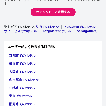
評されることもありますが、概ね清潔で設備も整っています。一
す
部の客室は、改装や防音性の向上が必要ですが、全体的な雰囲気
はリラックスした滞在に適しています。
ホテルをもっと表示する
ホテルの清掃基準は、主に肯定的な評価を受けています。ほとん
どのゲストが、客室や共用エリアの清潔さを強調していますが、
ラトビアでのホテル
:
リガでのホテル
|
Kurzemeでのホテル
|
徹底さに欠ける場合もあります。清掃に対するスタッフの献身的
ヴィドゼメでのホテル
|
Latgaleでのホテル
|
Semigalliaでの
な姿勢は頻繁に指摘されており、特定の分野を改善することで、
ホテル
ゲストの満足度をさらに高めることができます。
プリモホテルのスタッフは、卓越したサービスで高く評価されて
ユーザーがよく検索する目的地:
います。ゲストは、レセプションチームのフレンドリーさ、丁寧
さ、対応の良さを常に称賛しています。スタッフのプロ意識と能
京都市でのホテル
力は、快適で楽しい滞在に貢献し、ゲストは歓迎され、手厚くも
てなされていると感じます。
横浜市でのホテル
大阪市でのホテル
無料WiFiが利用できますが、受信品質は様々です。接続が良いと
報告するゲストもいれば、特に高層階で信頼性や速度に問題があ
名古屋市でのホテル
ると報告するゲストもいます。この分野の改善は、今後の旅行者
にとって有益でしょう。
札幌市でのホテル
プリモホテルの駐車場は、利用しやすさと安全性で肯定的な評価
東京でのホテル
を受けています。駐車場は、ピークシーズンには狭くて大変なこ
ともありますが、安全な無料駐車場が提供されていることはゲス
熱海市でのホテル