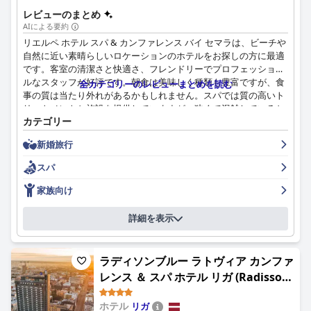
レビューのまとめ
AIによる要約
リエルペ ホテル スパ & カンファレンス バイ セマラは、ビーチや
自然に近い素晴らしいロケーションのホテルをお探しの方に最適
です。客室の清潔さと快適さ、フレンドリーでプロフェッショナ
ルなスタッフが好評です。朝食は美味しく種類も豊富ですが、食
全カテゴリーのレビューまとめを読む
事の質は当たり外れがあるかもしれません。スパでは質の高いト
リートメントと施設を提供していますが、狭くて混雑していると
カテゴリー
感じる人もいます。プールエリアは広々としていて手入れが行き
届いており、屋内と屋外の両方でスイミングを楽しめます。ご家
新婚旅行
族連れには、子供用の独立した部屋や、プレイルームや有料エン
ターテイメントオプションを備えた専用のキッズゾーンが喜ばれ
スパ
るでしょう。敷地内には駐車場があり、オフシーズン中は無料で
す。全体として、リエルペ ホテル スパ & カンファレンス バイ セ
家族向け
マラは、自然に近いリラックスした滞在をお探しの方に最適で
す。
詳細を表示
ラディソンブルー ラトヴィア カンファ
レンス ＆ スパ ホテル リガ (Radisson
Blu Latvija Conference & Spa Hotel,
ホテル
リガ
Riga)