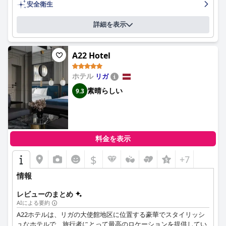
した。スパ体験は、リーズナブルな価格でその価値があると考え
安全衛生
られており、ホテルは地下ガレージに便利で安全な駐車場を提供
しています。子供連れの家族は、さまざまなアクティビティやア
詳細を表示
メニティを楽しむことができ、ホテルは活気に満ちたナイトライ
フシーンに囲まれています。宿泊客は、快適なベッドと居心地の
良い枕でぐっすり眠れるでしょう。
A22 Hotel
ホテル
リガ
素晴らしい
9.3
料金を表示
$
+7
情報
レビューのまとめ
AIによる要約
A22ホテルは、リガの大使館地区に位置する豪華でスタイリッシ
ュなホテルで、旅行者にとって最高のロケーションを提供してい