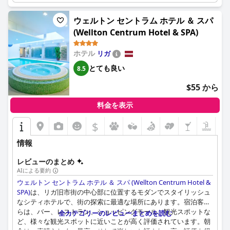
く評価しており、歴史的な魅力とモダンな快適さが美しく調和し
ています。ユニークなアンティーク家具と中世のディテールが雰
ウェルトン セントラム ホテル ＆ スパ
囲気をさらに高めています。ただし、時折発生する騒音、古い設
(Wellton Centrum Hotel & SPA)
備、そして部屋に紅茶やコーヒーを作るための設備がないなどの
問題も指摘されています。
ホテル
リガ
ホテルの清潔さは模範的で、客室から共用エリアまで、あらゆる
とても良い
8.5
場所が完璧に維持されています。この高い水準は、プロ意識と、
期待以上のサービスを提供する意欲で知られる、フレンドリーで
$55 から
親切なスタッフにも及んでいます。多言語に対応でき、よく訓練
されたスタッフが、丁寧なサービスで全体的な滞在を向上させて
料金を表示
います。
$
ホテル ユストゥスのWi-Fiは信頼性が高く、安定した高速接続を
提供していますが、時折、弱い場所もあります。ホテルの周りの
情報
活気のあるナイトライフシーンは、徒歩圏内でエンターテイメン
トを提供しており、優れた防音対策のおかげで、滞在を大きく妨
レビューのまとめ
げることはありません。
AIによる要約
ウェルトン セントラム ホテル ＆ スパ (Wellton Centrum Hotel &
ベッドは一般的に快適な休息を保証していますが、一部の宿泊客
SPA)
は、リガ旧市街の中心部に位置するモダンでスタイリッシュ
は特定のマットレスや枕に不快感を覚えたと述べています。ホテ
なシティホテルで、街の探索に最適な場所にあります。宿泊客か
ルはまともな滞在を提供していますが、限られたアメニティとサ
らは、バー、レストラン、ショッピングモール、観光スポットな
全カテゴリーのレビューまとめを読む
ービスのため、完全な4つ星の体験には及ばないと考えている人
ど、様々な観光スポットに近いことが高く評価されています。朝
もいます。