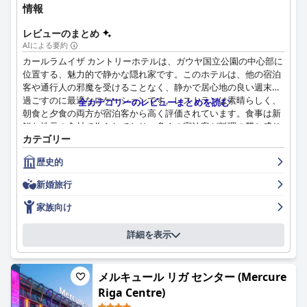
情報
レビューのまとめ
AIによる要約
カールラムイザ カントリーホテルは、ガウヤ国立公園の中心部に
位置する、魅力的で静かな隠れ家です。このホテルは、他の宿泊
客や通行人の邪魔を受けることなく、静かで居心地の良い週末を
過ごすのに最適なロケーションです。レストランは素晴らしく、
全カテゴリーのレビューまとめを読む
朝食と夕食の両方が宿泊客から高く評価されています。食事は新
鮮な地元の食材で作られており、多くの宿泊客が料理の質と盛り
カテゴリー
付けに感銘を受けています。客室は美しくデザインされ、家具が
備え付けられており、多くの宿泊客が快適なベッドと広々とした
歴史的
バスルームを絶賛しています。スタッフも親切で親切であると賞
賛されており、オーナーのバイバは彼女のおもてなしと素晴らし
新婚旅行
い料理で特に言及されています。ホテルは家族連れに適してお
り、広々としたファミリールームがあり、リラックスしたり子供
家族向け
たちが遊んだりできる十分なスペースがあるため、ペットフレン
ドリーでもあります。全体として、宿泊客はカールラムイザ カン
詳細を表示
トリーホテルを歓迎的で清潔な滞在場所にするために注がれた配
慮と注意に感謝しています。
メルキュール リガ センター (Mercure
Riga Centre)