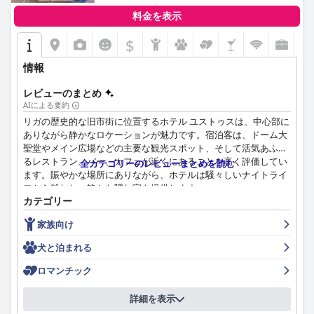
料金を表示
$
情報
レビューのまとめ
AIによる要約
リガの歴史的な旧市街に位置するホテル ユストゥスは、中心部に
ありながら静かなロケーションが魅力です。宿泊客は、ドーム大
聖堂やメイン広場などの主要な観光スポット、そして活気あふれ
るレストラン、バー、カフェが近くにあることを高く評価してい
全カテゴリーのレビューまとめを読む
ます。賑やかな場所にありながら、ホテルは騒々しいナイトライ
フから離れた、静かな隠れ家を提供します。
カテゴリー
ホテルの朝食は一般的に、その種類の豊富さと美味しい料理で肯
家族向け
定的なフィードバックを受けていますが、長期滞在の場合には、
より多くの種類の要望もあります。館内レストラン「Kalku
犬と泊まれる
varti」も、素晴らしいサービスと魅力的な料理で称賛されていま
すが、営業時間の短さと、イマイチなロビーバーが、全体的な食
ロマンチック
事体験を損なっています。
詳細を表示
宿泊客は、部屋の広さ、清潔さ、そして居心地の良い雰囲気を高