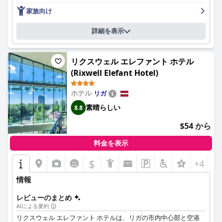
でリラックスできる雰囲気を提供しており、完璧な隠れ家として
家族向け
理想的な場所です。
詳細を表示
リクスウェル エレファント ホテル
(Rixwell Elefant Hotel)
ホテル
リガ
素晴らしい
8.8
$54 から
料金を表示
$
+4
情報
レビューのまとめ
AIによる要約
リクスウェル エレファント ホテルは、リガの市内中心部と空港