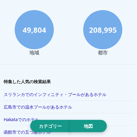
旭川市でのホテル
御殿場市でのホテル
日光市でのホテル
49,804
208,995
帯広市でのホテル
別府市でのホテル
地域
都市
宮崎市でのホテル
Kichijojiでのホテル
富良野市でのホテル
特集した人気の検索結果
福井県でのホテル
スリランカでのインフィニティ・プールがあるホテル
ニセコ町でのホテル
広島市での温水プールがあるホテル
Hanedaでのホテル
Hakataでのホテル
八丈町でのホテル
カテゴリー
地図
滋賀県でのホテル
函館市での五つ星ホテル