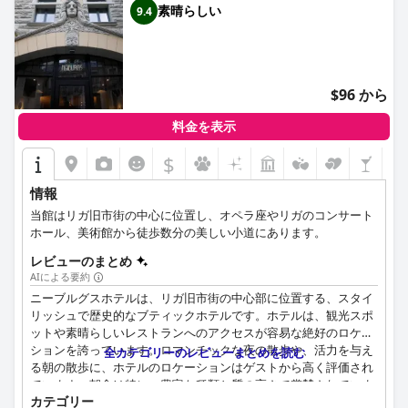
素晴らしい
9.4
$96 から
料金を表示
$
情報
当館はリガ旧市街の中心に位置し、オペラ座やリガのコンサート
ホール、美術館から徒歩数分の美しい小道にあります。
レビューのまとめ
AIによる要約
ニーブルグスホテルは、リガ旧市街の中心部に位置する、スタイ
リッシュで歴史的なブティックホテルです。ホテルは、観光スポ
ットや素晴らしいレストランへのアクセスが容易な絶好のロケー
ションを誇っています。ロマンチックな夜の散歩や、活力を与え
全カテゴリーのレビューまとめを読む
る朝の散歩に、ホテルのロケーションはゲストから高く評価され
ています。朝食は特に、豊富な種類と質の高さで賞賛されていま
カテゴリー
す。客室は広々としており、モダンでスタイリッシュな内装で、