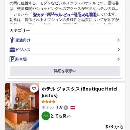
の間に位置する、モダンなビジネスクラスのホテルです。宿泊客
は、交通機関やショッピングへのアクセスが容易なホテルのロケ
ーションを「良い」「素晴らしい」「最高」と評価しています。
全カテゴリーのレビューまとめを読む
朝食は、提供されるオプションの多様性と品質について宿泊客が
絶賛する、際立った特徴です。客室は広々としており、快適なベ
カテゴリー
ッドが備わっていますが、一部の宿泊客は改装が必要であると指
摘しています。ホテルは一貫して清潔であると評価されており、
家族向け
モダンで装飾の行き届いたインテリアが特徴です。スタッフはフ
レンドリーで親切であり、多くの宿泊客がその有益性と友好的な
ビジネス
態度に感謝しています。駐車場は便利でお手頃な価格で利用でき
ます。全体として、リクスウェル エレファント ホテルは価格に
駐車場
見合う価値を提供し、ビジネスや家族旅行の両方に快適なオプシ
ョンです。
詳細を表示
ホテル ジャスタス (Boutique Hotel
Justus)
ホテル
リガ
とても良い
8.5
$73 から