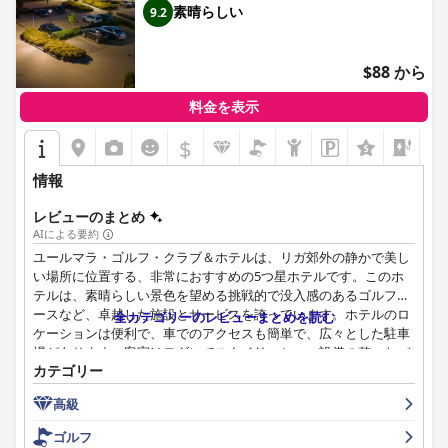
素晴らしい
9.2
ラン、ナイトクラブがあり、ナイトライフにも最適です。賑やか
な環境にもかかわらず、騒音レベルは管理されており、ぐっすり
眠ることができます。
$88 から
全体として、アムリタ・ホテルは、卓越したサービス、モダンな
料金を表示
アメニティ、多様な旅行ニーズに対応する最高のロケーションを
備え、リエパーヤで快適で便利な滞在を提供しています。
$
+7
情報
レビューのまとめ
AIによる要約
ユールマラ・ゴルフ・クラブ＆ホテルは、リガ郊外の静かで美し
い場所に位置する、非常におすすめの5つ星ホテルです。このホ
テルは、素晴らしい景色を望める挑戦的で没入感のあるゴルフコ
ースなど、卓越した施設とサービスを誇っています。ホテルのロ
全カテゴリーのレビューまとめを読む
ケーションは便利で、車でのアクセスも簡単で、広々とした駐車
場があります。客室はモダンでスタイリッシュ、設備の整ったバ
カテゴリー
ルコニーと広々としたバスルームが備わっています。朝食は、そ
の種類と新鮮さでゲストから高く評価されており、レストランで
高級
は美味しい食事と素晴らしいスタッフが提供されています。ホテ
ルスタッフはフレンドリーでプロフェッショナルであり、多くの
ゴルフ
ゲストが彼らの親切さと親切さを称賛しています。ホテルは豪華