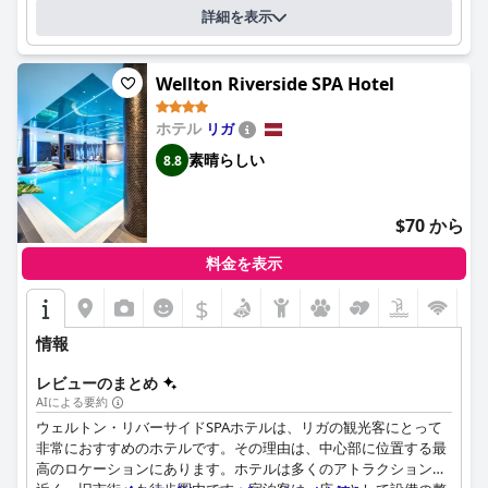
ル・ケンピンスキ・リガは、リガで贅沢な宿泊施設をお探しの方
詳細を表示
にとって必見の場所であり、伝統的で壮大な雰囲気とモダンなア
メニティが融合し、格別な滞在を提供します。
Wellton Riverside SPA Hotel
ホテル
リガ
素晴らしい
8.8
$70 から
料金を表示
$
情報
レビューのまとめ
AIによる要約
ウェルトン・リバーサイドSPAホテルは、リガの観光客にとって
非常におすすめのホテルです。その理由は、中心部に位置する最
高のロケーションにあります。ホテルは多くのアトラクションに