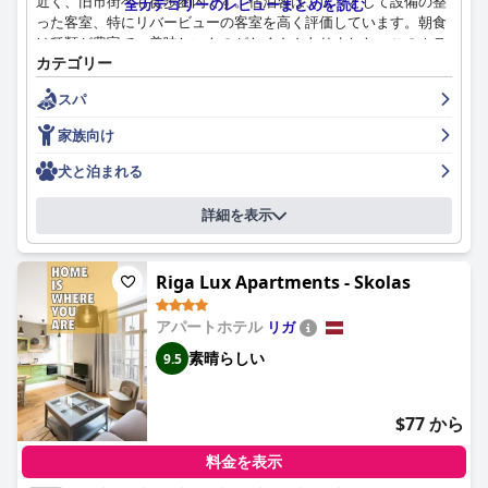
近く、旧市街へも徒歩圏内です。宿泊客は、広々として設備の整
全カテゴリーのレビューまとめを読む
った客室、特にリバービューの客室を高く評価しています。朝食
は種類が豊富で、美味しいものがたくさんありました。このホテ
カテゴリー
ルは、清潔さでも際立っており、多くの宿泊客が今まで宿泊した
ホテルの中で最も清潔なホテルの一つだと評しています。スタッ
スパ
フはプロフェッショナルで親切で、一部のスタッフは宿泊客のた
めに期待以上のサービスを提供しています。ホテル内のスパでは
家族向け
様々なアメニティが利用できますが、利用には追加料金がかかり
ます。宿泊客、特に家族連れは、スパエリアの子供の利用時間に
犬と泊まれる
制限があることを高く評価していました。プールエリアは清潔で
すが、一部の宿泊客からは狭いとみなされており、こちらも有料
詳細を表示
です。ベッドは快適でしたが、一部の宿泊客は少し硬いと感じま
した。全体として、ウェルトン・リバーサイドSPAホテルは、リ
ガでのリラックスした滞在に最適なホテルです。
Riga Lux Apartments - Skolas
アパートホテル
リガ
素晴らしい
9.5
$77 から
料金を表示