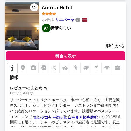
ホテルの宿泊客は、手頃な価格でありながら豪華な高品質の滞在
Amrita Hotel
を期待できます。
ホテル
リエパーヤ
素晴らしい
9.1
$61 から
料金を表示
$
情報
レビューのまとめ
AIによる要約
リエパーヤのアムリタ・ホテルは、市街中心部に近く、主要な観
光スポット、ショッピングセンター、レストランまで徒歩圏内と
いう絶好のロケーションを誇っています。鉄道駅やバスステーシ
ョン、コンサートホール「リエライais・ジンタルス」などの交通
全カテゴリーのレビューまとめを読む
機関にも近く、レジャーやビジネスでの旅行者に最適です。安全
でお手頃な価格の駐車場も魅力で、リエパーヤのすべてを探索す