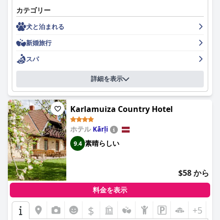
食は、素晴らしく、最高、そして楽しいと評され、高い評価を得
カテゴリー
ています。客室はモダンでスタイリッシュですが、バスルームの
ビジネスで旅行する人は、信頼できるWi-Fiと朝食で、ホテルが適
サイズが特に問題で、狭いと感じる宿泊客もいます。ホテルの清
していると感じています。ただし、専用のビジネスセンターはあ
犬と泊まれる
潔さについては、清潔で手入れが行き届いていると評価する人も
りません。ヴィンテージの装飾と歴史的なタッチを備えたホテル
いれば、清潔さの基準が低いと感じる人もおり、評価が分かれて
新婚旅行
のブティックな魅力は、シックで居心地の良い隠れ家を探してい
います。スタッフについては、親切でフレンドリーだと評価する
る人にアピールします。
人もいれば、非友好的またはプロ意識に欠ける行動を報告する人
スパ
もおり、様々な意見があります。スパ施設は素晴らしいですが、
最後に、ホテル ユストゥスは、その魅力的な装飾、親密な雰囲
追加料金がかかり、混雑することがあります。駐車場について
詳細を表示
気、そして豊かな歴史を持つ建物で、ロマンチックな隠れ家とし
は、駐車場の場所を評価する人もいれば、料金が高いと批判する
て賞賛されています。中心部のロケーション、魅力的な装飾、そ
人もおり、評価が分かれています。ベッドについても、不快でう
して魅力的な雰囲気が組み合わさることで、カップルにとって魅
るさいと感じる人もいれば、快適で心地よいと感じる人もおり、
力的な選択肢となっています。
Karlamuiza Country Hotel
評価が分かれています。全体的に、
ウェルトン セントラム ホテ
ル ＆ スパ (Wellton Centrum Hotel & SPA)
は、素晴らしいロケー
要約すると、ホテル ユストゥスは、ロケーション、清潔さ、スタ
ホテル
Kārļi
ションとスタイリッシュな外観を提供しており、同カテゴリーの
ッフ、そしてブティックの魅力において強みを発揮し、快適で魅
中で人気の高いホテルです。
素晴らしい
9.4
力的な雰囲気を提供しており、リガを訪れる様々なタイプの旅行
者におすすめです。
$58 から
料金を表示
$
+5