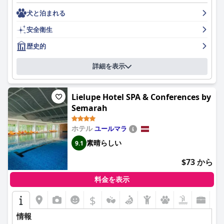
豪華なアメニティと美しい景色が楽しめます。また、フレンドリ
犬と泊まれる
ーで丁寧なスタッフもゲストから高く評価されています。このホ
テルは、居心地が良く快適で、非の打ちどころのない清潔さを提
安全衛生
供する歴史的な宝石です。ぐっすり眠りたい方や、活気に満ちた
ナイトライフを楽しみたい方には、最適な選択肢です。全体とし
歴史的
て、ニーブルグスホテルは、美しさと優雅さにゲストを浸らせ
る、格別な体験をお約束します。
詳細を表示
Lielupe Hotel SPA & Conferences by
Semarah
ホテル
ユールマラ
素晴らしい
9.1
$73 から
料金を表示
$
情報