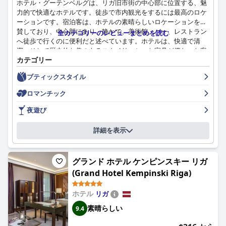
ホテル・グーテンベルグは、リガ旧市街の中心部に位置する、魅
場合が多いです。24時間利用可能なジムには、基本的な設備が備
力的で快適なホテルです。徒歩で市内観光をするには最高のロケ
わっており、満足のいくワークアウトができますが、一部の機器
ーションです。宿泊客は、ホテルの素晴らしいロケーションを絶
のメンテナンスが必要な状態です。
賛しており、中心部にあり、静かで、美術館、バー、レストラン
全カテゴリーのレビューまとめを読む
へ徒歩で行くのに便利だと述べています。ホテルは、快適で清
メルキュール・リガ・センターは、子供向けの設備が整ってお
潔、そして歴史的な趣のあるスタイリッシュな家具が備わった客
り、便利な簡易キッチンや子供用朝食ボックスなどの特別なサー
カテゴリー
室を誇っていますが、一部の宿泊客は、内装が古臭いと感じまし
ビスがあるため、家族連れに非常に適しています。全体的に静か
た。ベッドは、その快適さと広さが高く評価されています。ホテ
で家族連れに優しい雰囲気で、小さなお子様連れでも快適に滞在
ブティックスタイル
ルの素晴らしいスタッフ、特にコンシェルジュのレフは、フレン
できます。
ドリーで、丁寧で、親切なサービスを提供しており、本当にハイ
ロマンチック
ライトです。朝食は、一般的に好評で、豊富な種類の食べ物があ
ホテルの中心部という立地から、ナイトライフにも便利ですが、
りますが、一部の宿泊客は、種類と野菜が不足していると感じま
夜遊び
通りの騒音が気になる場合があります。館内バーは心地よい雰囲
した。ホテルは、清潔さの面で賞賛されていますが、一部の宿泊
気ですが、閉店時間が早いです。訪問者は、居心地が良く清潔な
客は、改善の余地がある箇所を指摘しました。全体として、ホテ
詳細を表示
ベッドを高く評価しており、枕の快適さについては賛否両論あり
ル・グーテンベルグは、お金に見合う価値があり、宿泊客から高
ますが、ぐっすり眠ることができます。
く評価されています。
要約すると、メルキュール・リガ・センターは、最高のロケーシ
グランド ホテル ケンピンスキー リガ
ョン、素晴らしい朝食、快適な客室、フレンドリーなスタッフの
(Grand Hotel Kempinski Riga)
おかげで、総合的に非常にポジティブな体験を提供しており、レ
ジャー旅行者にもビジネス旅行者にも最適な選択肢となっていま
ホテル
リガ
す。
素晴らしい
9.4