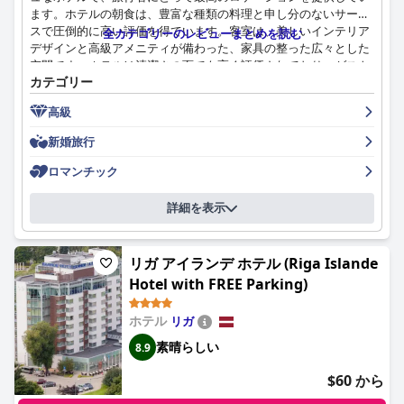
ます。ホテルの朝食は、豊富な種類の料理と申し分のないサービ
スで圧倒的に高い評価を得ています。客室は、美しいインテリア
全カテゴリーのレビューまとめを読む
デザインと高級アメニティが備わった、家具の整った広々とした
空間です。ホテルは清潔さの面でも高く評価されており、ゲスト
カテゴリー
は最高水準の衛生状態に感謝しています。スタッフは温かく、歓
迎的で、親切で、パーソナライズされたサービスを提供し、ゲス
高級
トにポジティブで永続的な印象を与えます。A22ホテルは、最高
品質のデザイン、家具、全体的な価値を誇る5つ星のホテルであ
新婚旅行
り、スタイリッシュな雰囲気と卓越したサービスを求める人にと
って最適な選択肢です。
ロマンチック
詳細を表示
リガ アイランデ ホテル (Riga Islande
Hotel with FREE Parking)
ホテル
リガ
素晴らしい
8.9
$60 から