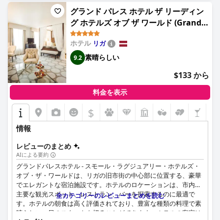
グランド パレス ホテル ザ リーディン
グ ホテルズ オブ ザ ワールド (Grand
Palace Hotel - Small Luxury Hotels
ホテル
リガ
of the World)
素晴らしい
9.2
$133 から
料金を表示
$
情報
レビューのまとめ
AIによる要約
グランドパレスホテル - スモール・ラグジュアリー・ホテルズ・
オブ・ザ・ワールドは、リガの旧市街の中心部に位置する、豪華
でエレガントな宿泊施設です。ホテルのロケーションは、市内の
主要な観光スポット、レストラン、バーを探索するのに最適で
全カテゴリーのレビューまとめを読む
す。ホテルの朝食は高く評価されており、豊富な種類の料理で素
晴らしい一日のスタートを切ることができます。ホテルの客室は