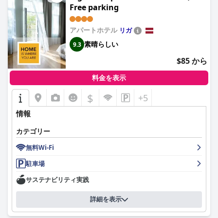
作り出しています。
Free parking
Riga Lux Apartments - Skolas
のスタッフは、卓越したサービスで
高い評価を得ています。イルゼのようなスタッフを含め、フレン
アパートホテル
リガ
ドリーで効率的なチームは、迅速で役立つコミュニケーションを
素晴らしい
9.3
保証し、手間のかからない楽しい滞在に貢献しています。
$85 から
アパートメントの寝具は特に賞賛を集めており、多くのゲストが
安らかな眠りを保証する非常に快適なベッドに注目しています。
料金を表示
居心地の良い快適さと高い水準の見事な組み合わせにより、睡眠
体験は一流ホテルのようです。
$
+5
豪華でありながら手頃な価格の
Riga Lux Apartments - Skolas
は、
情報
高級コンドミニアム体験を提供します。ゲストは、最高のケア、
豪華な家具、そして全体的な快適さに感謝しており、リガで最高
カテゴリー
の宿泊施設の1つと考えています。明るくモダンなアパートメン
トは機能的であるだけでなく、美的にも美しく、最終的には旅行
無料Wi-Fi
者にとって素晴らしい、バランスの取れた体験を提供します。
駐車場
サステナビリティ実践
詳細を表示