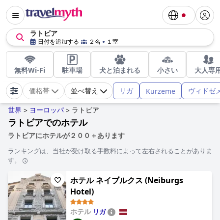
ラトビア
日付を追加する
２名
１室
無料Wi-Fi
駐車場
犬と泊まれる
小さい
大人専
リガ
ヴィドゼ
Kurzeme
価格帯
並べ替え
世界
ヨーロッパ
ラトビア
>
>
ラトビアでのホテル
ラトビアにホテルが２００＋あります
ランキングは、当社が受け取る手数料によって左右されることがありま
す。
ホテル ネイブルクス (Neiburgs
Hotel)
ホテル
リガ