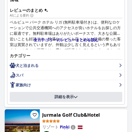
アウトがこのマイナス面を軽減しています。共用エリアやバスル
ームなど、ホテル全体の清潔さは常に高い基準を満たしていま
レビューのまとめ
す。
AIによる要約
ベルビュー パーク ホテル リガ (無料駐車場付き) は、便利なロケ
アムリタ・ホテルのスタッフは、フレンドリーでプロフェッショ
ーションで公共交通機関へのアクセスが良いホテルをお探しの方
ナル、そして親切であると頻繁に賞賛されています。特に、レセ
に最適です。無料駐車場はありがたいボーナスで、大きな公園に
プションチームは、温かく親切な対応で際立っており、ポジティ
近いことも好評です。快適なベッドと広々とした設備の整った客
全カテゴリーのレビューまとめを読む
ブで楽しい雰囲気を作り出しています。24時間年中無休のサービ
室は賞賛されていますが、外観は少し古く見えるという声もあり
スにより、ゲストは滞在中ずっと安心して過ごすことができま
ます。ホテルの清潔さは一貫して評価されており、すべてのエリ
す。
カテゴリー
アが清潔であるとコメントされています。フロント、バー、朝食
会場での優れたカスタマーサービスを含め、ホテルのスタッフは
無料のWiFiは、一般的に信頼性が高く、肯定的なフィードバック
犬と泊まれる
親切でフレンドリー、サービス精神に溢れていると評価されてい
を受けていますが、接続の問題に関するコメントも時折見られま
ます。スパはリラックスできる体験ですが、清潔さに関する問題
スパ
す。ホテルの駐車場は、広々として安全で、無料と有料のオプシ
がいくつか指摘されています。全体として、ベルビュー パーク
ョンがあるなど、様々なニーズに対応している点が評価されてい
ホテル リガは、手頃な価格で清潔で快適な部屋、素晴らしいアメ
家族向け
ます。さらに、EV充電ステーションがあることは、環境意識の高
ニティ、そして駐車場があることを重視するリガ訪問者にとっ
い旅行者にとって好ましい点です。
て、非常に優れた選択肢です。
詳細を表示
ご家族向けに、アムリタ・ホテルは、広々とした客室、家族向け
のアメニティ、子供用の遊び場を備えた温かい環境を提供してい
Jurmala Golf Club&Hotel
ます。静かな環境と観光スポットへの近さは、家族旅行に便利で
快適な選択肢となっています。
リゾート
Piņķi
市中心部に位置するホテルは、徒歩圏内に数多くのバー、レスト