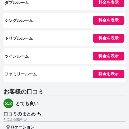
で快適な滞在に貢献しています。 ホテルのスタッフは、そのフレンドリー
ダブルルーム
料金を表示
さと親切さで非常に高い評価を受けています。チェックイン時の温かい歓迎
から、プロフェッショナルで親切な対応まで、スタッフはゲストエクスペリ
エンスを大きく向上させています。改善の余地がある点も時折指摘されてい
シングルルーム
料金を表示
ますが、全体的な感情は、提供されたサービスに対する満足感と感謝の気持
ちでいっぱいです。 無料Wi-Fiは歓迎される機能ですが、その信頼性につい
ては賛否両論あります。接続が良好だったというゲストもいれば、Wi-Fiが
弱い、または機能しないという問題に直面したゲストもいます。 ベッドは
トリプルルーム
料金を表示
通常、その快適さと品質で肯定的な評価を受けており、安らかな夜の睡眠を
保証します。ベッドのサイズや硬さについて時折コメントがありますが、全
体的なフィードバックは好意的であり、清潔なリネンとリクエストに応じて
ツインルーム
料金を表示
追加の毛布が提供されることが評価されています。 要約すると、「ホテル
アム バイエリッシェン プラッツ」は、その絶好のロケーション、美味しい
朝食、清潔で居心地の良い客室、称賛に値するスタッフ、快適なベッドによ
り、ライプツィヒを訪れる旅行者にとって信頼できる選択肢として強くお勧
ファミリールーム
料金を表示
めします。
お客様の口コミ
とても良い
8.2
口コミのまとめ
AIによる要約
ロケーション