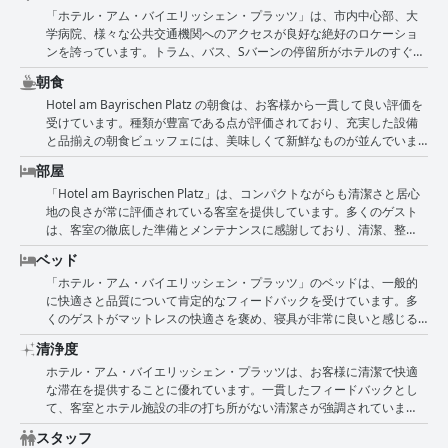
「ホテル・アム・バイエリッシェン・プラッツ」は、市内中心部、大
学病院、様々な公共交通機関へのアクセスが良好な絶好のロケーショ
ンを誇っています。トラム、バス、Sバーンの停留所がホテルのすぐ外
にあり、ライプツィヒとその観光スポットを簡単に探索できます。多
朝食
くのレビューで、旧市街や市内中心部まで徒歩圏内であり、徒歩わず
Hotel am Bayrischen Platz の朝食は、お客様から一貫して良い評価を
か10〜15分で行けることが評価されています。ホテルの環境は清潔で
受けています。種類が豊富である点が評価されており、充実した設備
整頓されていると評されており、中心部に位置しているにもかかわら
と品揃えの朝食ビュッフェには、美味しくて新鮮なものが並んでいま
ず、遮音性の高い窓のおかげで室内は静かです。 宿泊客はまた、近く
す。多くの人が、素晴らしく、豊かで、心温まる一日の始まりだと表
の飲食店や醸造所が便利であることも指摘しており、全体的にポジテ
部屋
現しており、その優れた品質とコストパフォーマンスを強調する人も
ィブな体験をさらに高めています。車で来る人には無料駐車場があ
「Hotel am Bayrischen Platz」は、コンパクトながらも清潔さと居心
います。心地よい雰囲気の朝食ルームは、全体的な体験を向上させま
り、ホテルの中心的なロケーションを考えると、これは大きなメリッ
地の良さが常に評価されている客室を提供しています。多くのゲスト
す。 ほとんどのお客様は、朝食が十分すぎるほどだと感じており、豊
トです。このロケーションは、大学病院への訪問や、旧見本市会場や
は、客室の徹底した準備とメンテナンスに感謝しており、清潔、整
富な種類とおいしさに喜んでいます。しかし、特にフルーツやビーガ
諸国民の戦い記念碑などの地元の史跡の探索など、様々な目的に最適
頓、手入れが行き届いていると評されています。家具はやや時代遅れ
ン向けのオプションをもっと増やして、より創造的であってほしいと
です。全体として、ホテルの中心部にあり、交通の便が良く、静かな
ベッド
ではあるものの、宿泊施設に独特の魅力と機能性を加えています。し
いう意見もいくつかありました。温かい料理やサラダなど、より豊富
環境は、レジャー旅行やビジネスでの滞在に最適な拠点となります。
「ホテル・アム・バイエリッシェン・プラッツ」のベッドは、一般的
かし、客室とバスルームの狭さは、ゲストの間で繰り返し指摘されて
で革新的な料理を求める声も時折寄せられています。シンプルまたは
に快適さと品質について肯定的なフィードバックを受けています。多
おり、「小さいが十分」、「狭い」、「非常に小さい」といった言葉
管理しやすいと言う人もいますが、一般的には、豊富でおいしいと見
くのゲストがマットレスの快適さを褒め、寝具が非常に良いと感じる
が頻繁に使われています。 客室のシンプルさから、短期滞在やシティ
なされており、豊富な種類とプレゼンテーションが高く評価されてい
ことがよくあります。「快適なベッド」というフレーズが頻繁に言及
トリップに適しており、まずまずの価格性能比を提供しているとゲス
ます。 全体として、朝食はコストパフォーマンスに優れており、多く
清浄度
されており、ほとんどのゲストがぐっすり眠れたことを示していま
トは指摘しています。また、一部の客室、特に裏庭に面した客室は静
のお客様に満足感を与え、素晴らしい一日の始まりを提供していま
ホテル・アム・バイエリッシェン・プラッツは、お客様に清潔で快適
す。ベッドが狭い、または小さいと感じたゲストや、硬いと感じたゲ
かな環境であるという言及もあり、これは眠りの浅い人にとってはプ
す。
な滞在を提供することに優れています。一貫したフィードバックとし
ストも少数いましたが、これらのコメントはあまり一般的ではありま
ラスとなるでしょう。居心地の良さは、快適なベッド、そして時には
て、客室とホテル施設の非の打ち所がない清潔さが強調されていま
せん。ベッドリネンの清潔さも肯定的に強調されており、ゲストはリ
美しい景色によって高められ、狭いスペースをより住みやすくしてい
す。客室は、申し分なく清潔で、非常にきれいで、手入れが行き届い
クエストに応じて追加の毛布がすぐに提供されることに感謝していま
ます。 改善点としては、室温調節の問題、古い家具などの時代遅れの
スタッフ
ていると評価されています。お客様は、ホテルが提供する清潔で居心
す。寝室の暖房不足に関する問題や、ベッドが整えられていない、ま
設備、問題のあるテレビやラジオ、時折発生する騒音などが挙げられ