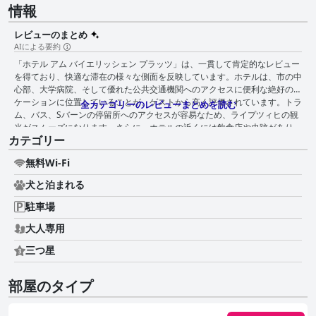
情報
レビューのまとめ
AIによる要約
「ホテル アム バイエリッシェン プラッツ」は、一貫して肯定的なレビュー
を得ており、快適な滞在の様々な側面を反映しています。ホテルは、市の中
心部、大学病院、そして優れた公共交通機関へのアクセスに便利な絶好のロ
ケーションに位置していることが、ゲストから高く評価されています。トラ
全カテゴリーのレビューまとめを読む
ム、バス、Sバーンの停留所へのアクセスが容易なため、ライプツィヒの観
光がスムーズになります。さらに、ホテルの近くには飲食店や史跡があり、
カテゴリー
無料駐車場も利用できるため、さらに魅力が高まります。 ゲストは特に朝
食を気に入っており、バラエティに富み、美味しく、一日の素晴らしいスタ
無料Wi-Fi
ートになると評されています。品揃えが豊富で質の高い朝食ビュッフェは、
快適な部屋で提供され、その充実さと価値が高く評価されています。特にビ
犬と泊まれる
ーガン向けの創造性やバラエティを求める提案も見られますが、全体的に朝
食は好印象を与えています。 客室はコンパクトながらも、その並外れた清
駐車場
潔さと居心地の良さが特徴で、短期滞在や都市旅行に適しています。多少狭
大人専用
いものの、客室はきちんと整頓され、良好な状態に保たれていると評価され
ています。家具は古く見えるかもしれませんが、騒音対策が施されており静
三つ星
かな環境が確保されているため、魅力と機能性が加わっています。時代遅れ
の設備や時折タバコの臭いがするといった些細な問題も指摘されています
が、全体的な肯定的なフィードバックを覆すものではありません。 ホテル
部屋のタイプ
全体の清潔さは際立った特徴であり、多くのゲストが清潔で手入れの行き届
いた施設を称賛しています。高い衛生基準が一貫して維持されており、快適