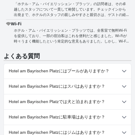
「ホテル・アム・バイエリッシェン・プラッツ」の訪問者は、その卓
地の良い快適な雰囲気を高く評価しています。 ホテル内の一般的な環
たは追加の枕や厚手の羽毛布団が必要であるという言及もいくつかあ
ます。さらに、一部の客室ではタバコの臭いがすると報告されてお
越したスタッフについて一貫して称賛しています。チェックインから
境は高い衛生基準で維持されており、バスルームにカビの問題はな
りました。全体として、ホテルのベッドは快適で、ぐっすり眠れると
り、全体の体験を損なっています。 これらのいくつかの欠点にもかか
出発まで、ホテルのスタッフの親しみやすさと親切さは、ゲストの経
く、シャワージェルディスペンサーなどの快適なアメニティが用意さ
評されています。
わらず、「Hotel am Bayrischen Platz」は、特に清潔さ、静かな環
験における重要なハイライトとして際立っています。旅行者は到着時
れています。 2泊後の清掃の徹底さに関して1つの小さな点が指摘され
境、そしてリーズナブルな価格を重視する人にとって、信頼性が高く
Wi-Fi
に温かく迎えられることが多く、これはホテルがゲストに最初から快
ましたが、全体的な意見としては、細心の注意を払った維持管理と清
快適な滞在を提供しているようです。客室の清潔さと機能性、そして
ホテル・アム・バイエリッシェン・プラッツでは、全客室で無料Wi-Fi
適に感じてもらうというコミットメントを反映しています。特に、受
潔さの基準について圧倒的に肯定的なものです。この細部へのこだわ
立地の良さから、限られたスペースと古い家具を気にしない旅行者に
を提供しており、一部の宿泊客はこれを便利だと感じました。Wi-Fiが
付チームはプロ意識が高いと頻繁に言及され、彼らの親切な対応と、
りが、快適で衛生的な滞在を保証し、ホテル・アム・バイエリッシェ
とって実行可能な選択肢となっています。
時々うまく機能したという肯定的な意見もありました。しかし、Wi-Fi
あらゆる問い合わせや問題への対応意欲について具体的な称賛が寄せ
ン・プラッツを清潔で快適な宿泊体験を重視する旅行者にとって好ま
が客室で機能しなかったり、十分に利用できるほど電波が弱かったり
られています。 さらに、スタッフのサポート的な態度はフロントデス
しい選択肢にしています。
するという重大な問題を報告した宿泊客も複数いました。さらに、Wi-
クにとどまりません。朝食の選択を支援したり、個人的な推奨事項を
よくある質問
Fiのパスワードを提供されなかった宿泊客もおり、全体的な体験に影響
提供したりするなど、チームの気配りは見過ごされることはありませ
を与えました。これらの課題にもかかわらず、無料Wi-Fiの利用可能性
ん。朝食時間帯にスタッフ不足やあまり友好的でないやり取りがあっ
は注目すべき特徴です。
たという言及が時折あるものの、全体的な印象は、リラックスして心
Hotel am Bayrischen Platzにはプールがありますか？
地よい雰囲気を作り出す献身的なチームであるということです。 ゲス
トはまた、非常にフレンドリーなチェックイン、協力的な朝食スタッ
いいえ、Hotel am Bayrischen Platzにはプールがありません。
フ、深夜でも受付係からの親切な支援など、卓越したサービスの事例
Hotel am Bayrischen Platzにはスパはありますか？
を強調しています。これらのポジティブな交流は、ホテルの清潔さ、
快適さ、利便性に対する評判に貢献する重要な要素です。全体とし
いいえ、Hotel am Bayrischen Platzではスパはご利用いただけま
て、「ホテル・アム・バイエリッシェン・プラッツ」は、称賛に値す
Hotel am Bayrischen Platzでは犬と泊まれますか？
せん。
るサービスと、知識が豊富で礼儀正しいスタッフが高く評価されてお
り、快適で楽しい滞在にお勧めの選択肢となっています。
はい、Hotel am Bayrischen Platzは犬を歓迎します。
Hotel am Bayrischen Platzに駐車場はありますか？
はい、Hotel am Bayrischen Platzでは駐車場をご利用いただけま
Hotel am Bayrischen Platzにはジムはありますか？