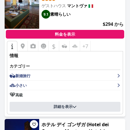
に優しい雰囲気を高く評価し、毛皮で覆われた仲間との快適な滞
ゲストハウス
マントヴァ
在を可能にします。
素晴らしい
9.1
ホテルは、アクセス可能な駐車場ソリューションを提供し、無料
$294 から
Wi-Fiなどの最新の設備を備えていますが、接続性は施設内で異な
る場合があります。移動が困難な方にとって入り口が困難である
料金を表示
など、いくつかのアクセシビリティの問題はありますが、ホテル
は障害のある宿泊客に対応しようと試みています。
$
+7
朝食の質やメンテナンスの問題など、特定の側面が4つ星の期待
情報
に完全には応えられていないという批判もいくつかありますが、
全体的なコンセンサスは依然として肯定的です。戦略的な中心部
カテゴリー
のロケーションは、一流の宿泊サービスと豊かな歴史的背景と相
まって、カー・ウベルティ・パレス・ホテルをマントヴァへの訪
新婚旅行
問者にとって傑出した選択肢としています。
小さい
高級
詳細を表示
ホテル デイ ゴンザガ (Hotel dei