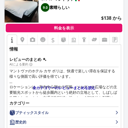
ー、フルーツ、コールドカットなど、種類豊富でボリュームのあ
素晴らしい
9.0
るセレクションを楽しむゲストもいれば、選択肢がベーシックす
ぎてバラエティに欠けると感じるゲストもいます。しかし、朝食
$138 から
会場は広くて快適で、美味しいコーヒーと気配りの行き届いたス
タッフがそれを引き立てています。
料金を表示
アメニティに関しては、ホテルは快適なベッドを提供しています
$
が、ベッドが少し小さめだと感じるゲストもいます。駐車場は安
全で便利ですが、少し狭く、多くのゲストにとって大きな利点と
情報
見なされています。
レビューのまとめ
全体として、アルベルゴ・ビアンキ・スタツィオーネは、3つ星
AIによる要約
カテゴリーの中で優れたコストパフォーマンスを提供していま
マントヴァのホテル カサ ポリは、快適で楽しい滞在を保証する
す。戦略的なロケーション、高い水準の清潔さ、フレンドリーな
様々な側面で高い評価を得ています。
スタッフ、快適な宿泊施設は、マントヴァを訪れる旅行者にとっ
ておすすめの選択肢です。朝食のバラエティや客室の装飾など、
ロケーションは、市内中心部やテ宮殿、ソルデッロ広場などの主
全カテゴリーのレビューまとめを読む
改善の余地がある点もありますが、ホテルは短期滞在の旅行者に
要観光スポットから徒歩圏内という絶好の立地として、しばしば
ポジティブで思い出に残る体験を提供します。
称賛されています。交通規制区域に近いという戦略的な配置は、
カテゴリー
静けさとアクセスの良さを両立させており、近隣の駐車場オプシ
ョンが利便性をさらに高めています。
ブティックスタイル
ホテル カサ ポリの朝食は、その品質、種類、そしてボリューム
歴史的
満点な点が特筆されます。新鮮な自家製の商品を取り揃え、グル