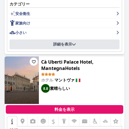
る楽しい滞在を保証します。
カテゴリー
力をさらに高めています。
安全衛生
ホテルでは、朝食の質と種類の豊富さが一般的に高く評価されて
いますが、特に塩味のオプションの種類がもっと欲しいという声
家族向け
も一部あります。指摘された制限事項にもかかわらず、朝食はし
ばしば、全体的な体験を高める高品質の製品と居心地の良い朝食
小さい
ルームで、豊かで美味しく、十分であると説明されています。
詳細を表示
ホテル・ブロレットの客室は、申し分のないほど清潔で、居心地
が良く、静かで、快適な大きなベッド、モダンな設備、趣味の良
い内装が特徴であると説明されています。一部のゲストは部屋と
Cà Uberti Palace Hotel,
バスルームの小ささを指摘していますが、全体的な感想は肯定的
MantegnaHotels
で、清潔さと快適さが強調されています。スイートとジュニアス
イートは、その広さと追加のアメニティで特に言及されていま
ホテル
マントヴァ
す。
素晴らしい
8.8
申し分のない清潔さはホテルの際立った特徴であり、ゲストは施
設全体の卓越したハウスキーピング基準を賞賛しています。バス
ルームは特に清潔さと機能性が注目されており、安らかな滞在に
さらに貢献しています。
料金を表示
ホテル・ブロレットのスタッフは、そのフレンドリーさ、親切
$
+1
さ、プロ意識について非常に高い評価を得ています。ゲストは、
ニコールやエレナのような個人による温かい歓迎、気配り、パー