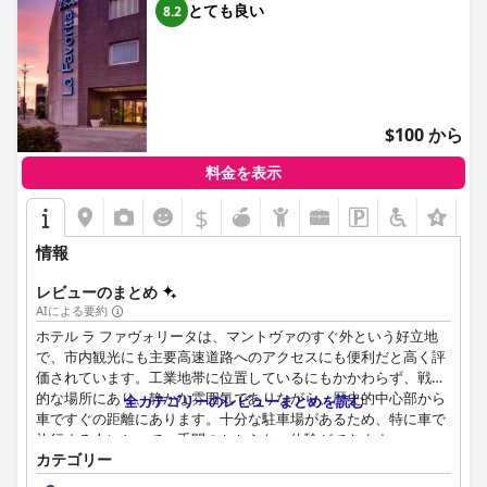
とても良い
8.2
$100 から
料金を表示
$
+3
情報
レビューのまとめ
AIによる要約
ホテル ラ ファヴォリータは、マントヴァのすぐ外という好立地
で、市内観光にも主要高速道路へのアクセスにも便利だと高く評
価されています。工業地帯に位置しているにもかかわらず、戦略
的な場所にあり、静かな雰囲気でありながら、歴史的中心部から
全カテゴリーのレビューまとめを読む
車ですぐの距離にあります。十分な駐車場があるため、特に車で
旅行する人にとって、手間のかからない体験ができます。
カテゴリー
朝食の提供内容については意見が分かれており、多くのゲストが