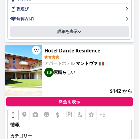
きます。近くの公共交通機関や駐車場も利便性を高めています。
夜遊び
客室は、その清潔さ、広さ、モダンな家具、効果的な防音設備な
ど、優れたアメニティが高く評価されています。地元のランドマ
無料Wi-Fi
ークの美しい景色を楽しみ、快適なベッドと設備の整ったバスル
ームに感謝しています。部屋のサイズは異なりますが、小さな部
詳細を表示
屋でも機能的で適切に家具が備えられており、短期滞在に適して
います。自然光が少ない、またはエアコンの騒音などの問題が時
折ありますが、全体的なフィードバックは肯定的です。
Hotel Dante Residence
ホテル デイ ゴンザーガの朝食は、甘いものと塩辛いものの両方
アパートホテル
マントヴァ
のオプションが揃っており、その種類と品質について概ね好評を
得ています。一部のゲストは高価である、または多様性に欠ける
素晴らしい
8.9
と評価していますが、多くのゲストはボリュームのある料理、朝
食ルームからの美しい景色、そして全体的な食事体験を楽しんで
います。
$142 から
ホテルのディナーサービスは賛否両論です。提携レストランのオ
料金を表示
ステリアでは割引やアラカルトの良いオプションが用意されてい
ることに感謝しています。しかし、ハーフボードの夕食は限られ
$
+5
ており、いくつかの料理は食べられないと判断され、サービス時
間に問題がある場合があります。それにもかかわらず、何人かの
情報
ゲストは夕食のサービスを快適で満足のいくものだと感じまし
た。
カテゴリー