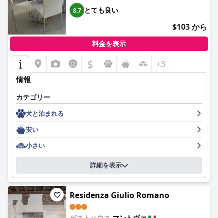
状態に注目しています。軽微な清掃上の見落としについての言及
とても良い
8.7
が時折ありますが、清潔な環境を維持するというホテルの献身的
な姿勢は明らかです。
$103 から
ホテルのスタッフは、フレンドリーで親切、そしてプロフェッシ
料金を表示
ョナルな態度で頻繁に称賛されています。特に、フロントチーム
は、歓迎的な態度と貴重な地元の情報で、ゲストエクスペリエン
$
+3
スを向上させていると評価されています。
情報
ホテル内の無料 WiFi は概ね信頼性が高く、ゲストに喜ばれていま
すが、接続に問題が発生することがあります。ミニバーの無料ア
カテゴリー
メニティも、歓迎的な雰囲気を添えています。
犬と泊まれる
ホテルの駐車場オプションは、中庭駐車場から地下駐車場、近く
安い
の公共駐車場まで多様で安全です。一部のオプションには追加料
金がかかりますが、利便性と安全性はゲストに高く評価されてい
小さい
ます。
詳細を表示
最後に、ベッドはその快適さで知られていますが、マットレスの
硬さについての意見は異なります。全体として、ホテルの寝具は
質の高い睡眠体験に貢献しており、スタッフが提供する清潔で快
Residenza Giulio Romano
適な環境によって補完されています。
要約すると、ホテル マンテーニャ スタツィオーネは、その優れ
ゲストハウス
マントヴァ