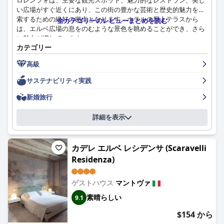
ロレンツォは、主要な観光スポット、魅力的なレストラン、美し
駐車場への近さと安全性は、特に車や自転車で到着する人にとっ
い広場がすぐ近くにあり、この街の豊かな芸術と歴史的魅力を探
ては高く評価されています。
索するための絶好の拠点となります。ホテルの屋上テラスから
全カテゴリーのレビューまとめを読む
は、エルベ広場の息をのむような景色を眺めることができ、さら
ベッドは特筆すべき快適さで、ゲストは一貫してその並外れた快
に魅力が増しています。
適さに言及しており、安らかな夜を保証しています。寝具とマッ
カテゴリー
トレスは肯定的なフィードバックを受け、全体的なリラックス感
朝食は、新鮮なフルーツ、パン、地元の特産品、グルテンフリー
を高めています。
高級
のオプションなど、その種類と品質で広く称賛されており、エレ
ガントなダイニングルームや景色の良いテラスで提供されること
サステナビリティ実践
ホテル カサ ポリは、歴史的な魅力とモダンなアメニティを融合
がよくあります。屋上テラスでの夕食も楽しめますが、メニュー
させています。美しい歴史的建造物にはモダンな内装が施されて
の選択肢がもっと多いことを望む声もあります。近くの
新婚旅行
おり、ブティックな雰囲気の中でイタリアの歴史に触れたい人に
RetroBottega は、食事をするのに追加のおすすめです。
アピールするユニークな融合を生み出しています。施設は、デザ
詳細を表示
インと清潔さにおいて高い水準を維持しており、親密でパーソナ
客室はモダンで広々としており、申し分のないほど清潔で、ミニ
ライズされた体験を提供しています。
マリストな内装と豪華なバスルームが備わっています。快適なベ
ッドと落ち着いた雰囲気は高く評価されていますが、一部のゲス
ビジネス旅行者にとって、ホテル カサ ポリは十分な部屋の広
カデレ エルベ レシデンサ (Scaravelli
トからは、時折、防音の問題や部屋の狭さを指摘する声もありま
さ、専用のデスクエリア、快適な滞在に必要なアメニティが揃っ
Residenza)
す。
ており、十分に対応できます。さらに、移動が制限されている人
にもアクセス可能ですが、駐車スペースは少し狭いかもしれませ
清潔さは際立った特徴であり、申し分のないほど清潔な客室と手
ゲストハウス
マントヴァ
ん。
入れの行き届いた共用エリアは、ホテルの高い衛生基準を反映し
素晴らしい
9.1
ています。スタッフは、そのフレンドリーさ、プロ意識、卓越し
全体として、ホテル カサ ポリは、戦略的なロケーション、素晴
たサービスで頻繁に称賛されており、ゲストを歓迎し、大切にし
らしい朝食、モダンで快適な客室、卓越した清潔さ、そしてフレ
$154 から
ていると感じさせることがよくあります。
ンドリーなスタッフの組み合わせにより、思い出に残る滞在を提