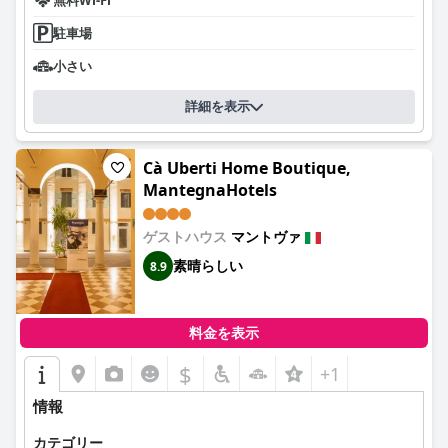
て、確かな選択肢となります。改善の余地がいくつかあるもの
の、肯定的な側面が全体的な宿泊客体験を大幅に向上させていま
駐車場
す。
小さい
詳細を表示
Cà Uberti Home Boutique,
MantegnaHotels
ゲストハウス
マントヴァ
素晴らしい
8.9
料金を表示
$
+1
情報
カテゴリー