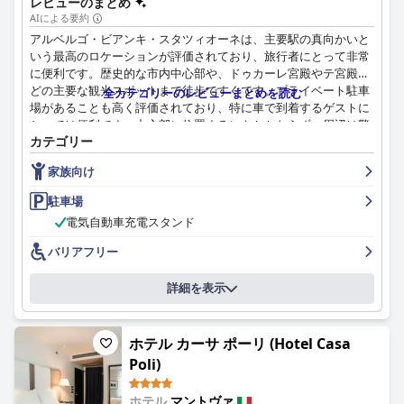
レビューのまとめ
ゲストはまた、快適なベッドを楽しんでおり、質の高い寝具と
AIによる要約
広々とした清潔な客室により、快適な滞在が保証されています。
アルベルゴ・ビアンキ・スタツィオーネは、主要駅の真向かいと
ただし、ホテルの4つ星評価と設備は、サービスやアメニティの
いう最高のロケーションが評価されており、旅行者にとって非常
特定の不足により、4つ星施設の典型的な期待に完全には応えら
に便利です。歴史的な市内中心部や、ドゥカーレ宮殿やテ宮殿な
れていないと感じるゲストもおり、賛否両論があります。
どの主要な観光スポットまで徒歩ですぐです。プライベート駐車
全カテゴリーのレビューまとめを読む
場があることも高く評価されており、特に車で到着するゲストに
全体として、ホテル ラ ファヴォリータは、快適さ、利便性、優
とっては便利です。中心部に位置するにもかかわらず、周辺は驚
れた食事の組み合わせを提供しており、さまざまなタイプの旅行
カテゴリー
くほど静かで、穏やかな滞在を保証します。
者、特にアクセスのしやすさとモダンな宿泊施設を重視する旅行
者にとって実用的な選択肢となっています。
家族向け
ホテルの清潔さは一貫して高く評価されており、客室と共用エリ
アの両方が高い水準で維持されています。広々として快適、整頓
駐車場
された客室や、広いバスルーム、十分な収納スペースも好評で
電気自動車充電スタンド
す。庭や中庭に面した客室は、より静かに過ごせます。内装は時
代を感じさせるものからモダンなものまで様々ですが、全体的な
バリアフリー
清潔さとメンテナンスは高く評価されています。
詳細を表示
アルベルゴ・ビアンキ・スタツィオーネのスタッフは、温かさ、
フレンドリーさ、プロ意識で頻繁に称賛されています。家族経営
のホテルであるため、個人的な温かさが加わり、歓迎的な雰囲気
ホテル カーサ ポーリ (Hotel Casa
を作り出しています。ゲストは、受付係やその他のチームメンバ
ーによる優れたサービスを常に高く評価しています。
Poli)
朝食の提供については、意見が分かれています。新鮮なペストリ
ホテル
マントヴァ