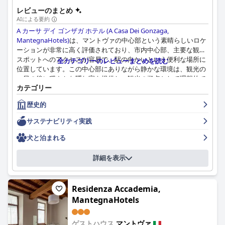
レビューのまとめ
AIによる要約
A カーサ デイ ゴンザガ ホテル (A Casa Dei Gonzaga,
MantegnaHotels)
は、マントヴァの中心部という素晴らしいロケ
ーションが非常に高く評価されており、市内中心部、主要な観光
スポットへのアクセスが容易で、駅の向かいという便利な場所に
全カテゴリーのレビューまとめを読む
位置しています。この中心部にありながら静かな環境は、観光の
一日の後に穏やかな隠れ家を提供し、観光の拠点として理想的で
カテゴリー
す。
歴史的
ホテルでの朝食は、自家製ケーキや淹れたてのコーヒーなど、そ
の種類と品質が評価されており、概ね好評です。スタッフのきめ
サステナビリティ実践
細やかでフレンドリーなサービスが朝食の体験を向上させていま
すが、パッケージ製品や塩味のオプションが限られていることに
犬と泊まれる
対する批判も時折あります。
詳細を表示
ホテルの部屋のレビューはまちまちです。多くのゲストは、必要
なアメニティが備わった広々とした清潔な宿泊施設に感謝してい
ますが、清掃の一貫性のなさや騒音を報告する人もいます。歴史
Residenza Accademia,
的な建物は魅力を加えていますが、家具はやや時代遅れです。ホ
MantegnaHotels
テルの清潔さは概ね評価されていますが、一貫性のなさが指摘さ
れています。
ゲストハウス
マントヴァ