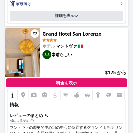
テンフリーやヴィーガン向けのオプションも用意されており、多
家族向け
様な食のニーズに対応しています。ゲストは、きめ細やかで効率
的な朝食スタッフに感謝しており、快適な食事体験に貢献してい
詳細を表示
ます。
客室は、モダンなデザイン、快適さ、そして高い水準の清潔さで
Grand Hotel San Lorenzo
印象的です。最近改装された客室には、趣味の良い家具と、冷蔵
庫、スリッパ、ヘアドライヤーなどの行き届いたアメニティが備
ホテル
マントヴァ
わっています。一部のゲストは、部屋の広さや騒音の問題を指摘
しましたが、ほとんどのゲストは、客室が快適で設備が整ってい
素晴らしい
8.8
ると感じています。
清潔さは際立った特徴であり、ゲストはホテルの完璧な衛生状態
$125 から
と手入れの行き届いた施設を頻繁に褒め称えています。これは
個々の客室からホテル全体に及び、明るく魅力的な雰囲気を作り
料金を表示
出しています。
$
ホテル カサ ポリのスタッフは、そのプロ意識、フレンドリー
さ、そして親切さが高く評価されています。彼らは、ゲストのニ
情報
ーズを満たすために優しさと効率性を兼ね備え、全体的な肯定的
な経験に大きく貢献しています。
レビューのまとめ
AIによる要約
駐車場もまた、屋根付きの安全な施設があり、ゲストは便利で有
マントヴァの歴史的中心部の中心に位置するグランドホテル サン
用であると感じています。費用について言及する人もいますが、