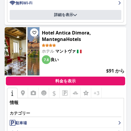
朝食ビュッフェには、ペストリー、新鮮なフルーツ、ハム、チー
無料Wi-Fi
ズ、卵、淹れたてのコーヒーなど、甘いものと塩辛いものが豊富
全体として、
A カーサ デイ ゴンザガ ホテル (A Casa Dei Gonzaga,
に揃っています。朝食の質とコストパフォーマンスは一貫して評
MantegnaHotels)
は、歴史的な魅力とモダンなアメニティが融合
詳細を表示
価されていますが、一部の宿泊客はビュッフェの構成と種類のわ
した快適で便利な滞在を提供しており、献身的でフレンドリーな
ずかな改善を提案しています。
スタッフによってサポートされています。
Hotel Antica Dimora,
レジデンツァ・アッカデミアの客室は、一般的に好評で、広々と
MantegnaHotels
していて、清潔で、居心地が良く、多くが中央広場を見下ろす美
しい景色を提供しています。近代的な改装と趣味の良い家具が快
ホテル
マントヴァ
適さを増し、エアコンや設備の整ったバスルームなどの機能的な
アメニティが利便性を高めています。ホテルの清潔さは特に注目
良い
7.8
に値し、客室と共用エリアの両方が、非の打ちどころがなく、手
入れが行き届いていると評価されています。
$91 から
レジデンツァ・アッカデミアのスタッフは、温かい雰囲気を作り
料金を表示
出す上で重要な役割を果たしています。彼らは、フレンドリーで
親切、プロフェッショナルであると頻繁に賞賛されており、しば
$
+3
しば宿泊客を支援するために、期待以上のことを行います。特
に、フロントチームは、その気配りとサポートで高く評価されて
情報
います。
カテゴリー
ホテルのWiFiは、一般的に宿泊客の期待に応えており、信頼性が
駐車場
高く、良好な接続を提供しており、特に家族連れに喜ばれていま
す。時折問題の報告もありますが、ほとんどの宿泊客はインター