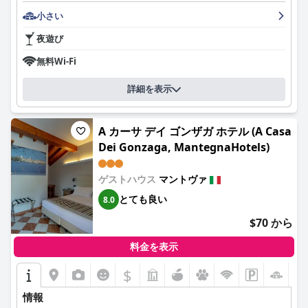
家族旅行者は、 が歓迎的で親切なオプションであると感じていま
す。家庭的な雰囲気、フレンドリーなスタッフ、犬に優しいポリ
小さい
シーは、ペット連れの家族に最適です。ベッドは賛否両論ありま
夜遊び
す。多くのゲストは快適だと感じており、しっかりとしたマット
レスと羽毛布団を高く評価しています。ただし、ベッドと枕を改
無料Wi-Fi
善できると指摘する人もいます。
詳細を表示
ホテルはいくつかのアップデートと最新の改装から恩恵を受ける
可能性がありますが、3つ星ホテルの期待に応えています。必要
なアメニティをすべて提供し、清潔な環境を維持し、価格に見合
A カーサ デイ ゴンザガ ホテル (A Casa
う価値を提供するため、マントヴァを訪れる旅行者にとって魅力
的で手頃な価格のオプションとなっています。
Dei Gonzaga, MantegnaHotels)
ゲストハウス
マントヴァ
とても良い
8.0
$70 から
料金を表示
$
情報