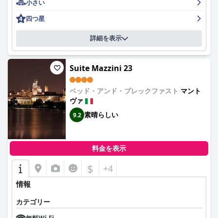
小さい
ネットサービスに満足しています。
四つ星
ホテルの近くの駐車場オプションは、公共および民間のガレージ
から、より手頃な路上駐車場まで様々です。便利で、多くの場合
詳細を表示
安全ですが、混雑時には場所を見つけるのが難しい場合がありま
す。
Suite Mazzini 23
周辺のナイトライフは比較的静かで、穏やかな滞在に貢献してい
ますが、ホテルのロケーションは近くのバーへのアクセスも容易
で、宿泊客は地元の夜の雰囲気を楽しむことができます。
ベッド・アンド・ブレックファスト
マント
ヴァ
寝具に関しては、宿泊客のフィードバックは分かれています。多
くの人がベッドを快適で、ぐっすり眠れると感じていますが、マ
素晴らしい
9.2
ットレスが少し硬すぎると指摘する人もいます。この複雑な感情
は枕にも及んでいます。
料金を表示
犬連れの場合、レジデンツァ・アッカデミアは協力的ですが、ペ
ットには追加料金がかかります。一部の宿泊客はこれを過剰だと
$
+4
考えています。それにもかかわらず、スタッフはペットとその飼
い主の両方にとって、スムーズで温かい体験を保証します。
情報
全体として、レジデンツァ・アッカデミアは、絶好のロケーショ
カテゴリー
ン、清潔さ、質の高い朝食、フレンドリーなスタッフが際立って
おり、マントヴァの歴史的な魅力を十分に体験したい人にとっ
無料Wi-Fi