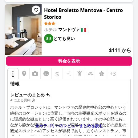
スカラヴェッリ レジデンツァでの料理体験は、まさに素晴らしい
Hotel Broletto Mantova - Centro
ものです。ホテルに併設されたレストランでは、質の高い料理と
Storico
サービスを提供しており、敷地内または提携レストランで地元の
料理を気軽に楽しむことができます。朝食は、利便性を高めるた
ホテル
マントヴァ
めに客室に届けられることが多く、ホテルの自家製パンを使用し
た新鮮な食材が特徴で、ボリュームがあり美味しいと評されてい
とても良い
8.5
ます。いくつかの批判もありますが、全体的なコンセンサスは、
豊富な美味しい朝食のオプションに関して肯定的なままです。
$111 から
スカラヴェッリ レジデンツァのスタッフは、その卓越したサービ
料金を表示
スとプロ意識で頻繁に注目されています。ゲストは、フレンドリ
ーな受付から勤勉なハウスキーピングまで、気配りがあり、歓迎
$
+3
的で効率的なチームに感謝しています。彼らの流暢な英語と、喜
んでお手伝いする姿勢は、ゲストの快適さと満足度に大きく貢献
情報
しています。
レビューのまとめ
ホテルの周りの活気あるナイトライフは、夜間の騒音につながる
AIによる要約
可能性がありますが、スカラヴェッリ レジデンツァでの全体的な
ホテル・ブロレットは、マントヴァの歴史的中心部の中心という
体験は、引き続き強くお勧めします。豪華な客室、モダンな設
絶好のロケーションに位置し、市内の主要観光スポットを巡るの
備、優れた食事のオプション、そして歴史的な環境にある最高の
に理想的な拠点として高く評価されています。その中心部にあり
ロケーションの組み合わせにより、マントヴァの最高の体験を求
ながら静かな環境は、ドゥカーレ宮殿やエルベ広場などの必見の
全カテゴリーのレビューまとめを読む
める旅行者にとって最高の選択肢となっています。ブティックの
観光スポットへのアクセスが容易であり、近くのレストラン、市
魅力とロマンチックな雰囲気は、さらに魅力を高め、思い出に残
場、ショップにも便利です。近くに駐車場があることも、その魅