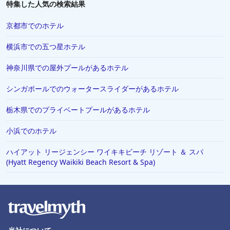
特集した人気の検索結果
直島町でのホテル
京都市でのホテル
鴨川市でのホテル
横浜市での五つ星ホテル
三島市でのホテル
神奈川県での屋外プールがあるホテル
岐阜市でのホテル
米子市でのホテル
シンガポールでのウォータースライダーがあるホテル
網走市でのホテル
栃木県でのプライベートプールがあるホテル
つくば市でのホテル
小浜でのホテル
山形県でのホテル
ハイアット リージェンシー ワイキキビーチ リゾート ＆ スパ
調布市でのホテル
(Hyatt Regency Waikiki Beach Resort & Spa)
埼玉県でのホテル
舞鶴市でのホテル
鈴鹿市でのホテル
与那国でのホテル