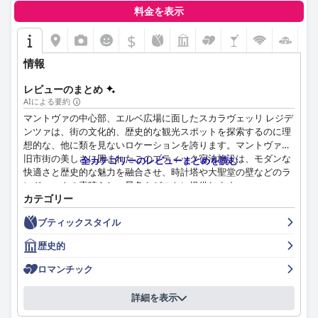
供します。改善が必要な点がいくつかあるにもかかわらず、マン
料金を表示
Wi-Fi の品質は変動があり、高層階では接続の問題が発生するゲ
トヴァへの旅行者にとって非常にお勧めの選択肢です。
ストもいますが、全体的な体験はポジティブです。駐車場は便利
$
で安全で、バレーパーキング、近くの専用ガレージ、追加の有料
駐車場などのオプションがあり、ゲストから好評を得ています。
情報
家族連れにとって、このホテルはファミリースイートや滞在をよ
レビューのまとめ
り快適にするために設計されたサービスを提供しています。ビジ
AIによる要約
ネス旅行者も、実用的な設備と会議やイベントに便利なロケーシ
マントヴァの中心部、エルベ広場に面したスカラヴェッリ レジデ
ョンを利用できます。
ンツァは、街の文化的、歴史的な観光スポットを探索するのに理
想的な、他に類を見ないロケーションを誇ります。マントヴァの
全体として、グランドホテル サン ロレンツォは、絶好のロケー
旧市街の美しさに囲まれたこのブティック宿泊施設は、モダンな
全カテゴリーのレビューまとめを読む
ション、優れた清潔さ、フレンドリーなスタッフ、快適な宿泊施
快適さと歴史的な魅力を融合させ、時計塔や大聖堂の壁などのラ
設で輝きを放っており、Wi-Fi と朝食の種類には改善の余地があ
ンドマークの素晴らしい景色をゲストに提供します。
るものの、マントヴァでの思い出に残る滞在に強くお勧めできる
カテゴリー
ホテルです。
客室内の雰囲気は、メイン広場の賑やかな環境にもかかわらず、
ブティックスタイル
その静けさが頻繁に称賛されています。広々としたスタイリッシ
ュな客室は、モダンな家具と、ワールプール浴槽、最新のバスル
歴史的
ーム、効率的なエアコンなどの豪華なアメニティで美しく装飾さ
れています。多くの客室には、広場の景色を望む絵のように美し
ロマンチック
いバルコニーがあり、滞在をさらに充実させます。清潔さは際立
った特徴であり、設備の整った空間全体で常に高い水準が維持さ
詳細を表示
れています。