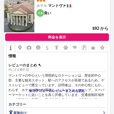
ホテル
マントヴァ
良い
7.8
$92 から
料金を表示
$
+3
情報
レビューのまとめ
AIによる要約
マントヴァの中心という理想的なロケーションは、歴史的中心
部、主要な観光スポット、駅へのアクセスが容易であるため、ゲ
ストレビューで際立っています。訪問者は、その中心性にもかか
わらず、ホテルの静かな環境と、レストラン、ショップ、スーパ
全カテゴリーのレビューまとめを読む
ーマーケットに近いことを高く評価しています。交通規制区域外
という戦略的な配置は、車で旅行する人にとって便利で、近くに
カテゴリー
駐車場があります。
家族向け
ホテルの朝食は、その品質と種類の豊富さで高い評価を得ていま