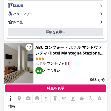
駐車場
ホテル デイ ゴンザーガの清潔さは頻繁に強調されており、客室
とバスルームは清潔で手入れが行き届いていると評価されていま
バリアフリー
す。ほこりやハウスキーピングの遅延について言及されることも
ありますが、全体的なコンセンサスは好意的であり、プロフェッ
四つ星
ショナルで丁寧なハウスキーピングチームによって支持されてい
ます。
詳細を表示
スタッフは概して、そのフレンドリーさ、プロ意識、そして特に
受付係の親切さが高く評価されています。フレンドリーでない朝
ABC コンフォート ホテル マントヴァ
食スタッフや人員不足の受付など、時折一貫性がないこともあり
ますが、全体的な感情は肯定的です。
シティ (Hotel Mantegna Stazione,
MantegnaHotels)
ホテルは信頼性が高く高速なWi-Fiを提供していますが、一部のゲ
ホテル
マントヴァ
ストは断続的な問題が発生しました。駐車場オプションには、
とても良い
8.1
ZTLパスとスペースが限られたガレージ、そして近くの手頃な価
格の公共駐車場があります。ゲストは追加料金といくつかの物流
$63 から
上の課題を予想する必要があります。
料金を表示
家族連れには、ホテルは広々としたファミリールームやベビーベ
ッドなどの幼児向けのアメニティを提供しており、快適です。時
$
+3
折見落としがあるものの、ホテルは質の高さと機能性を備えた家
族向けの環境を提供しています。
情報