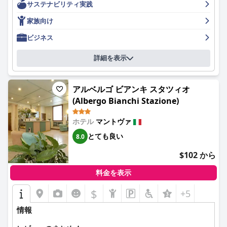
サステナビリティ実践
その種類、質、丁寧なサービスを賞賛していますが、一部のゲス
トはコストを批判しており、提供される価値に対して過剰に高い
家族向け
と感じています。対照的に、夕食の経験は概ね良好で、ホテルの
レストランは、コストや温度の問題に関する意見はあるものの、
ビジネス
その卓越した料理と行き届いたサービスで知られています。
詳細を表示
ホテル ラ ファヴォリータの客室は、多くのゲストにとってハイ
ライトであり、その広さ、モダンなデザイン、清潔さが賞賛され
ています。大きなシャワー、快適なベッド、ウェルカムアメニテ
アルベルゴ ビアンキ スタツィオ
ィなどの機能が、全体的な満足度を高めています。ホテルは全体
(Albergo Bianchi Stazione)
を通して高い水準の清潔さを維持しており、清潔な客室と手入れ
の行き届いた施設が一貫して強みとなっています。
ホテル
マントヴァ
ホテル ラ ファヴォリータのスタッフは、フレンドリーさ、プロ
とても良い
8.0
意識、親切さで頻繁に称賛されており、歓迎的な雰囲気と全体的
なゲストエクスペリエンスを高めています。スタッフの能力と優
$102 から
れた推奨事項に関する肯定的なコメントは一般的ですが、あまり
友好的でないやり取りについての言及も散見されます。
料金を表示
駐車場はもう1つの利点であり、十分な無料駐車場があるため、
$
+5
旅行者は困難なく場所を確保できます。この機能は、マントヴァ
を訪れる人にとって特に魅力的であり、ホテルの好ましい費用対
情報
効果に貢献しています。