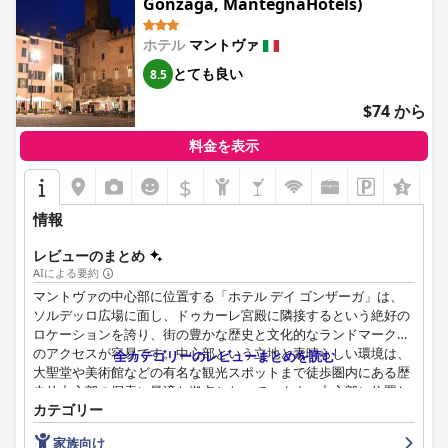
Gonzaga, MantegnaHotels)
ホテル
マントヴァ
とても良い
8.5
$74 から
料金を表示
$
+2
情報
レビューのまとめ
AIによる要約
マントヴァの中心部に位置する「ホテル デイ ゴンザーガ」は、
ソルデッロ広場に面し、ドゥカーレ宮殿に隣接するという絶好の
ロケーションを誇り、街の豊かな歴史と文化的なランドマークへ
のアクセスが容易です。中心部という立地と素晴らしい環境は、
全カテゴリーのレビューまとめを読む
大聖堂や美術館などの有名な観光スポットまで徒歩圏内にある歴
史的中心部の探索に最適な拠点となっています。中心部に位置し
カテゴリー
ているにもかかわらず、ホテルは静かな隠れ家を提供しており、
絵のように美しいメイン広場の素晴らしい景色を眺めることがで
家族向け