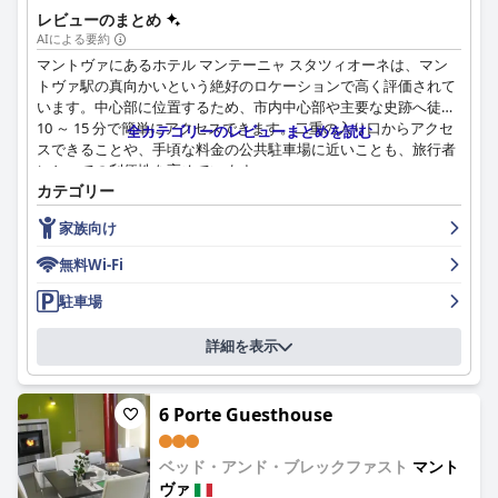
ナイトライフに興味のある人にとって、ホテルのロケーションは
レビューのまとめ
近くのレストランを探索したり、街の活気ある雰囲気を楽しんだ
AIによる要約
りするのに理想的ですが、活気のあるナイトライフは夜遅くまで
マントヴァにあるホテル マンテーニャ スタツィオーネは、マン
騒音が発生する可能性があります。
トヴァ駅の真向かいという絶好のロケーションで高く評価されて
います。中心部に位置するため、市内中心部や主要な史跡へ徒歩
全体として、「ホテル デイ ゴンザーガ」は3つ星ホテルの期待に
10 ～ 15 分で簡単にアクセスできます。二重の入り口からアクセ
全カテゴリーのレビューまとめを読む
応え、最高のロケーション、清潔さ、適切なアメニティを考慮す
スできることや、手頃な料金の公共駐車場に近いことも、旅行者
ると、優れたコストパフォーマンスを提供しており、マントヴァ
にとっての利便性を高めています。
でのレジャーおよび文化観光に最適な選択肢となっています。
カテゴリー
ホテルの朝食サービスは、甘いものと塩辛いものの両方を含む、
家族向け
種類豊富でバラエティに富んだビュッフェが高く評価されていま
す。特定の食事のニーズに対応する選択肢が限られているという
無料Wi-Fi
意見もありますが、全体的な朝食体験はほとんどのゲストにとっ
て満足できるものです。
駐車場
ホテル マンテーニャ スタツィオーネの客室は、広々として快適
詳細を表示
で清潔であると賞賛されています。多くの人が、モダンでエレガ
ントな家具や、中庭に面した部屋の静けさを高く評価していま
す。一部の客室は古く感じられたり、換気が不十分であったりす
6 Porte Guesthouse
る可能性もありますが、全体的には価格に見合う価値があり、快
適な滞在を保証するという点で意見が一致しています。
ベッド・アンド・ブレックファスト
マント
清潔さは大きな強みであり、多くのゲストが客室と施設の清潔な
ヴァ