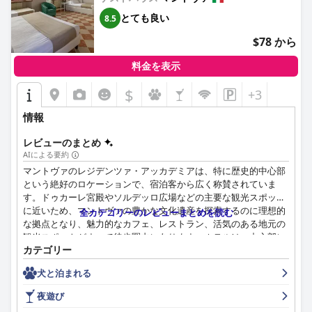
A カーサ デイ ゴンザガ ホテル (A Casa Dei Gonzaga,
とても良い
8.5
MantegnaHotels)
のスタッフは、そのフレンドリーさ、プロ意
識、そして親切さが賞賛されており、ゲストのポジティブな体験
$78 から
に大きく貢献しています。個々のスタッフメンバーは、その卓越
したサービスでしばしば注目されています。
料金を表示
ホテルは満足のいくWi-Fiを提供していますが、接続は部屋によっ
$
+3
て異なります。駐車場オプションには、安全な専用駐車場と近く
の公共駐車場が含まれていますが、一部のゲストは関連する費用
情報
とアクセスに課題を感じています。
レビューのまとめ
ホテルのベッドは概ね快適で、マットレスの硬さや枕の品質につ
AIによる要約
いていくつかの意見が混在しているにもかかわらず、ほとんどの
マントヴァのレジデンツァ・アッカデミアは、特に歴史的中心部
ゲストは快適な夜の睡眠を楽しんでいます。ホテルの歴史的な雰
という絶好のロケーションで、宿泊客から広く称賛されていま
囲気は大きな魅力であり、古き良き時代の魅力とモダンな快適さ
す。ドゥカーレ宮殿やソルデッロ広場などの主要な観光スポット
がユニークに融合しており、マントヴァの遺産に興味のある人に
に近いため、マントヴァの豊かな文化遺産を探索するのに理想的
全カテゴリーのレビューまとめを読む
最適です。
な拠点となり、魅力的なカフェ、レストラン、活気のある地元の
観光スポットがすべて徒歩圏内にあります。ホテルは、中心部に
ホテルのロマンチックな雰囲気は、そのエレガントな環境とプラ
カテゴリー
位置しているにもかかわらず、静かで穏やかな雰囲気を保ってお
イバシーによって高められており、カップルにとって魅力的な選
り、その魅力に貢献しています。
択肢となっています。さらに、
A カーサ デイ ゴンザガ ホテル (A
犬と泊まれる
Casa Dei Gonzaga, MantegnaHotels)
は犬に優しく、ペット用の
レジデンツァ・アッカデミアの朝食はもう一つのハイライトで、
アメニティと犬の飼い主にとって歓迎的な環境を提供しています
夜遊び
美味しく、種類が豊富で、量も多いと頻繁に賞賛されています。
が、犬の同伴には追加料金がかかります。