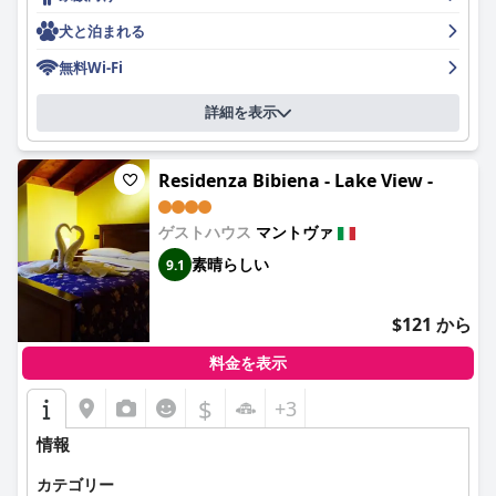
す。ゲストは、甘いものと塩辛いものの両方を含む豊富で豊富な
犬と泊まれる
品揃えを楽しんでおり、特にイタリアのペストリーと作りたての
スクランブルエッグが人気です。朝食ビュッフェは、グルテンフ
無料Wi-Fi
リーの食事に対応したオプションなど、さまざまな食事の好みに
対応しており、効率的でフレンドリーなスタッフがサービスを提
詳細を表示
供し、全体的な食事体験を向上させています。
清潔さは、 が優れているもう1つの分野です。ゲストは、頻繁
Residenza Bibiena - Lake View -
に、清潔な客室と手入れの行き届いた公共エリアを強調していま
す。ホテルのハウスキーピング基準は一貫して称賛されており、
快適で楽しい滞在に貢献しています。
ゲストハウス
マントヴァ
素晴らしい
9.1
のスタッフは、特にその温かさとプロ意識で注目されています。
レセプションとフロントの担当者の丁寧で親切な態度は、到着か
ら出発までゲスト体験を向上させます。オーナーを含む経営陣
$121 から
は、その気配りと献身が称賛され、ゲストにくつろぎを感じさせ
ます。
料金を表示
ホテルのWiFiは、一般的に信頼性が高く効率的で、ほとんどの旅
$
+3
行者のニーズを満たしています。駐車場は、ホテルに直接あるわ
けではありませんが、ホテルから徒歩圏内に安全で手頃な価格の
情報
オプションがあるため、管理可能です。
カテゴリー