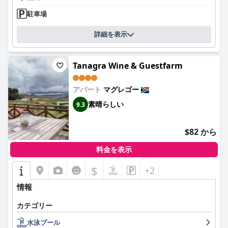
駐車場
詳細を表示
Tanagra Wine & Guestfarm
アパート
マグレゴー
素晴らしい
9.3
$82 から
料金を表示
$
+2
情報
カテゴリー
水泳プール