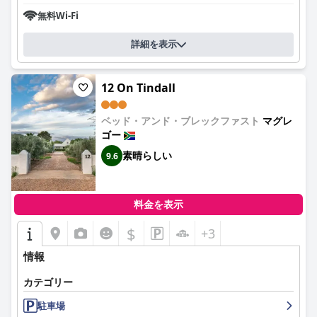
無料Wi-Fi
詳細を表示
12 On Tindall
ベッド・アンド・ブレックファスト
マグレ
ゴー
素晴らしい
9.6
料金を表示
$
+3
情報
カテゴリー
駐車場