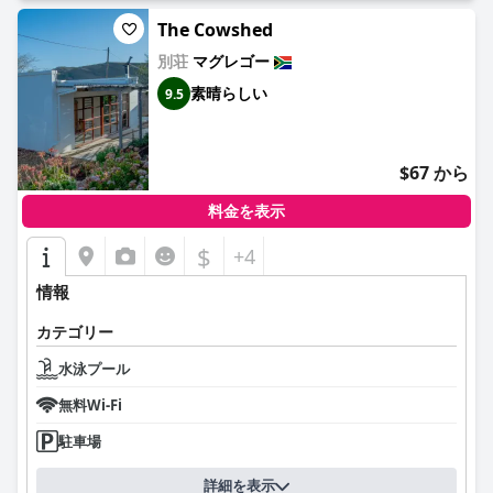
The Cowshed
別荘
マグレゴー
素晴らしい
9.5
$67 から
料金を表示
$
+4
情報
カテゴリー
水泳プール
無料Wi-Fi
駐車場
詳細を表示