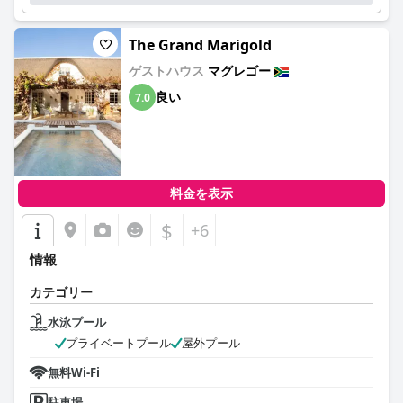
The Grand Marigold
ゲストハウス
マグレゴー
良い
7.0
料金を表示
$
+6
情報
カテゴリー
水泳プール
プライベートプール
屋外プール
無料Wi-Fi
駐車場