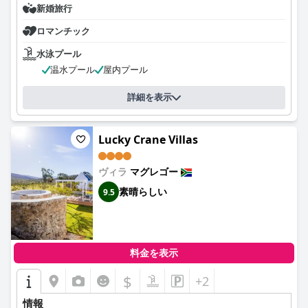
新婚旅行
ロマンチック
水泳プール
温水プール
屋内プール
詳細を表示
Lucky Crane Villas
ヴィラ
マグレゴー
素晴らしい
9.5
料金を表示
$
+2
情報