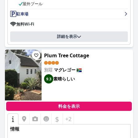
屋外プール
駐車場
無料Wi-Fi
詳細を表示
Plum Tree Cottage
別荘
マグレゴー
素晴らしい
9.3
料金を表示
$
+2
情報