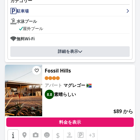
カテゴリー
駐車場
水泳プール
屋外プール
無料Wi-Fi
詳細を表示
Fossil Hills
アパート
マグレゴー
素晴らしい
8.8
$89 から
料金を表示
$
+3