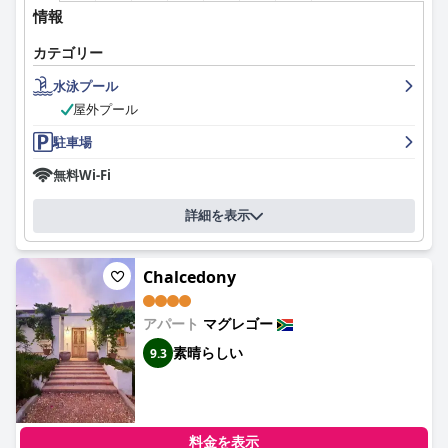
情報
カテゴリー
水泳プール
屋外プール
駐車場
無料Wi-Fi
詳細を表示
Chalcedony
アパート
マグレゴー
素晴らしい
9.3
料金を表示