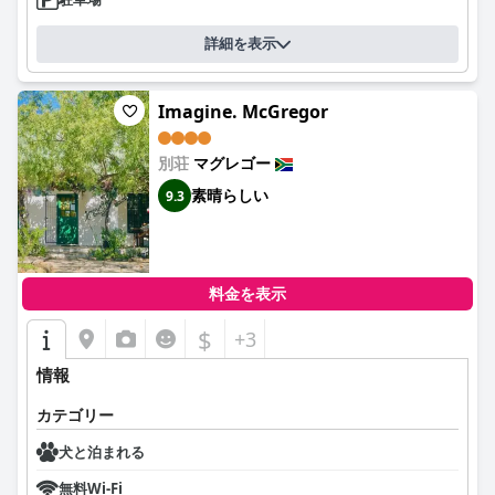
詳細を表示
Imagine. McGregor
別荘
マグレゴー
素晴らしい
9.3
料金を表示
$
+3
情報
カテゴリー
犬と泊まれる
無料Wi-Fi