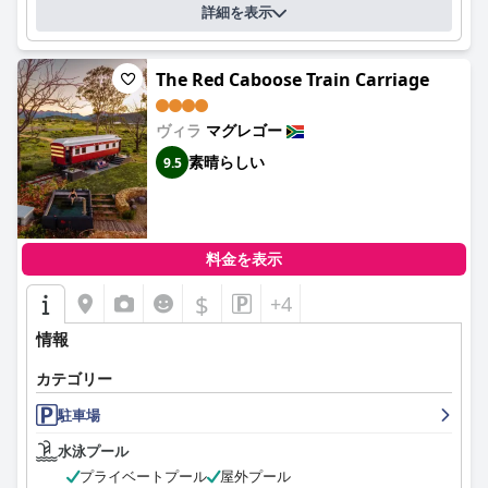
詳細を表示
The Red Caboose Train Carriage
ヴィラ
マグレゴー
素晴らしい
9.5
料金を表示
$
+4
情報
カテゴリー
駐車場
水泳プール
プライベートプール
屋外プール