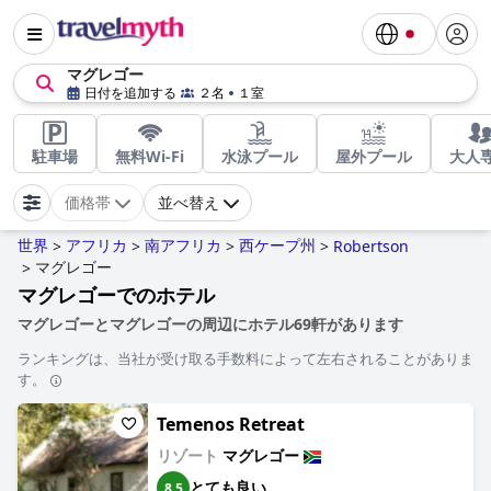
マグレゴー
日付を追加する
２名
１室
駐車場
無料Wi-Fi
水泳プール
屋外プール
大人
価格帯
並べ替え
世界
アフリカ
南アフリカ
西ケープ州
>
>
>
>
Robertson
マグレゴー
>
マグレゴーでのホテル
マグレゴーとマグレゴーの周辺にホテル69軒があります
ランキングは、当社が受け取る手数料によって左右されることがありま
す。
Temenos Retreat
リゾート
マグレゴー
とても良い
8.5