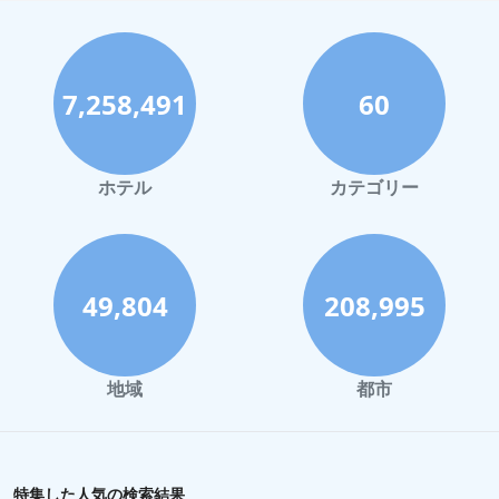
全体として、美しく清潔なビーチへの近さと、近くのアメニティ
へのアクセスのしやすさが相まって、この場所はマウイでのリラ
ックスした楽しい滞在を求める人々にとって魅力的な目的地とな
っています。
7,258,491
60
ホテル
カテゴリー
49,804
208,995
地域
都市
特集した人気の検索結果