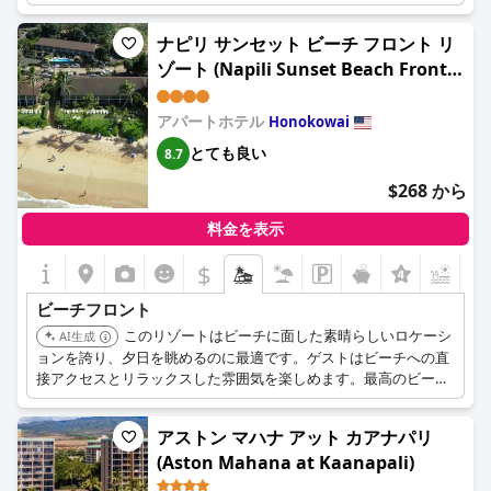
スがお客様に喜ばれています。そのロケーションとアメニティ
は、静かな休暇に最適です。
ナピリ サンセット ビーチ フロント リ
ゾート (Napili Sunset Beach Front
Resort)
アパートホテル
Honokowai
とても良い
8.7
$268 から
料金を表示
$
ビーチフロント
このリゾートはビーチに面した素晴らしいロケーシ
AI生成
ョンを誇り、夕日を眺めるのに最適です。ゲストはビーチへの直
接アクセスとリラックスした雰囲気を楽しめます。最高のビーチ
フロントの立地と快適な宿泊施設は、リラックスした休暇に理想
的な選択肢です。
アストン マハナ アット カアナパリ
(Aston Mahana at Kaanapali)