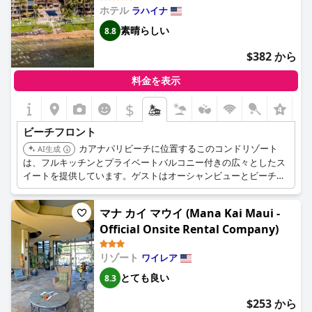
ホテル
ラハイナ
素晴らしい
8.8
$382 から
料金を表示
$
ビーチフロント
カアナパリビーチに位置するこのコンドリゾート
AI生成
は、フルキッチンとプライベートバルコニー付きの広々としたス
イートを提供しています。ゲストはオーシャンビューとビーチへ
の直接アクセスを楽しめます。
マナ カイ マウイ (Mana Kai Maui -
Official Onsite Rental Company)
リゾート
ワイレア
とても良い
8.3
$253 から