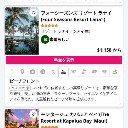
むことができます。宿泊客は、毎日クジラや夕日を眺めることが
できる素晴らしい機会について絶賛しており、それが魔法のよう
なハワイ体験をさらに高めています。ビーチやプールエリアの周
フォーシーズンズ リゾート ラナイ
りのラウンジャーの数に限りがあるかもしれませんが、ビーチに
(Four Seasons Resort Lana'i)
近いことがそれを補っています。また、シュノーケリングやサー
フボードなどには追加料金がかかる場合がありますが、豊富なア
リゾート
ラナイ・シティ
クティビティが用意されています。全体的に、ホテルがビーチに
近いこと、そしてそれがもたらすリラックス感は、マウイ旅行に
素晴らしい
10
付加価値を与えます。
$1,158 から
料金を表示
$
ビーチフロント
マネレ湾に位置するこの高級リゾートは、豪華な宿
AI生成
泊施設、美しい海の景色、ラグーンプール、ハイエンドなアメニ
ティを備えた、人里離れたビーチ体験を提供します。
モンタージュ カパルア ベイ (The
Resort at Kapalua Bay, Maui)