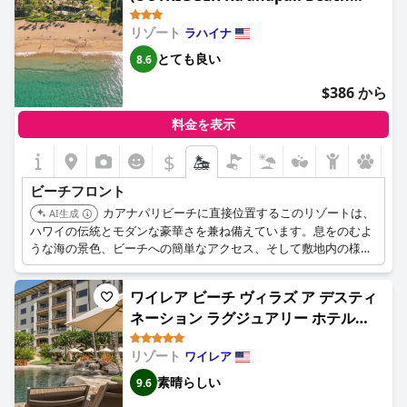
ウォーターアクティビティを楽しめる機会が豊富で、マウイでの
Resort)
素晴らしい滞在を提供してくれました。
リゾート
ラハイナ
とても良い
8.6
$386 から
料金を表示
$
ビーチフロント
カアナパリビーチに直接位置するこのリゾートは、
AI生成
ハワイの伝統とモダンな豪華さを兼ね備えています。息をのむよ
うな海の景色、ビーチへの簡単なアクセス、そして敷地内の様々
なダイニングオプションをお楽しみいただけます。中心部に位置
しているため、マウイの人気観光スポットへのアクセスも便利で
ワイレア ビーチ ヴィラズ ア デスティ
す。
ネーション ラグジュアリー ホテル
(Wailea Beach Villas)
リゾート
ワイレア
素晴らしい
9.6