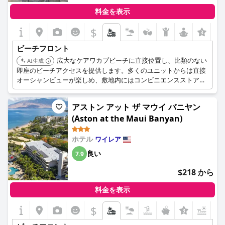
料金を表示
$
ビーチフロント
広大なケアワカプビーチに直接位置し、比類のない
AI生成
即座のビーチアクセスを提供します。多くのユニットからは直接
オーシャンビューが楽しめ、敷地内にはコンビニエンスストアな
どの便利な設備も含まれています。
アストン アット ザ マウイ バニヤン
(Aston at the Maui Banyan)
ホテル
ワイレア
良い
7.9
$218 から
料金を表示
$
+5