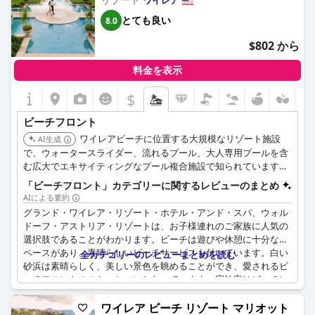
ワイレア
& Spa, A Waldorf Astoria Resort)
とても良い
8.0
$802 から
料金を表示
$
ビーチフロント
ワイレアビーチに位置する大規模なリゾート施設
AI生成
で、ウォータースライダー、流れるプール、大人専用プールを含
む広大でエキサイティングなプール複合施設で知られています。
ビーチへの直接アクセスと、家族向けおよび豪華なアメニティを
「ビーチフロント」カテゴリーに関するレビューのまとめ
幅広く提供しています。
AIによる要約
グランド・ワイレア・リゾート・ホテル・アンド・スパ、ウォル
ドーフ・アストリア・リゾートは、お子様連れのご家族に人気の
選択肢であることがわかります。ビーチは遊びや休憩に十分なス
ペースがあり、素晴らしいビーチサービスも付いています。白い
全カテゴリーのレビューまとめを読む
砂浜は素晴らしく、美しい景色を眺めることができ、愛されるビ
ーチフロントのロケーションとなっています。宿泊客はビーチに
簡単にアクセスでき、ビーチが提供するプライバシー感を満喫で
きます。具体的なフレーズは見つかりませんでしたが、ビーチは
ワイレア ビーチ リゾート マリオット