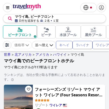
マウイ島, ビーチフロント
日付を追加する
２名
１室
ビーチフロント
ビーチ
水泳プール
屋外プール
キヘイ
ラハイナ
ワイレ
価格帯
並べ替え
世界
北アメリカ
アメリカ
ハワイイ
マウイ島
>
>
>
>
マウイ島でのビーチフロントホテル
マウイ島にホテルが117軒あります
ランキングは、当社が受け取る手数料によって左右されることがありま
す。
フォーシーズンズ リゾート マウイ ア
ット ワイレア (Four Seasons Resort
Maui at Wailea)
リゾート
ワイレア