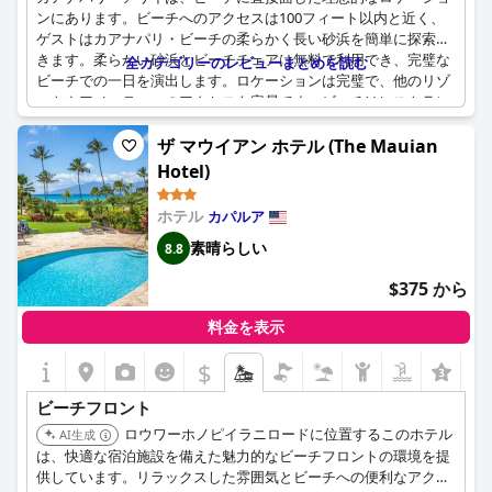
す。
ンにあります。ビーチへのアクセスは100フィート以内と近く、
ゲストはカアナパリ・ビーチの柔らかく長い砂浜を簡単に探索で
きます。柔らかい砂浜とビーチチェアは無料で利用でき、完璧な
全カテゴリーのレビューまとめを読む
ビーチでの一日を演出します。ロケーションは完璧で、他のリゾ
ートやアメニティへのアクセスも容易です。ビーチはレストラン
やショップに囲まれており、一日中楽しむことができます。さら
に、ホテルではシュノーケル用具などのビーチアクティビティの
ザ マウイアン ホテル (The Mauian
レンタルを手頃な価格で提供しています。リラックスしたい方
Hotel)
は、ビーチの素晴らしい景色を望むバルコニーで美しさを楽しむ
ことができます。あるゲストの滞在中にはビーチが荒れていまし
ホテル
カパルア
たが、全体的なビーチ体験を損なうことはありませんでした。家
族連れは、敷地内の無料のビーチチェアとタオルサービスをお楽
素晴らしい
8.8
しみいただけます。全体として、カアナパリ・ビーチのロケーシ
$375 から
ョンは、カアナパリ・アリイを忘れられないビーチでの休暇に最
適な選択肢にしています。
料金を表示
$
+4
ビーチフロント
ロウワーホノピイラニロードに位置するこのホテル
AI生成
は、快適な宿泊施設を備えた魅力的なビーチフロントの環境を提
供しています。リラックスした雰囲気とビーチへの便利なアクセ