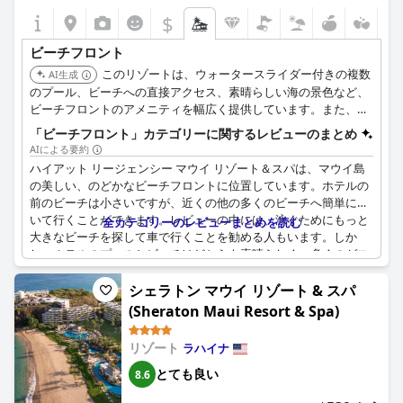
$
ビーチフロント
このリゾートは、ウォータースライダー付きの複数
AI生成
のプール、ビーチへの直接アクセス、素晴らしい海の景色など、
ビーチフロントのアメニティを幅広く提供しています。また、海
の景色を望む敷地内ダイニングや屋上天文学プログラムも備わっ
「ビーチフロント」カテゴリーに関するレビューのまとめ
ており、思い出に残るビーチフロント体験に最適です。
AIによる要約
ハイアット リージェンシー マウイ リゾート＆スパは、マウイ島
の美しい、のどかなビーチフロントに位置しています。ホテルの
前のビーチは小さいですが、近くの他の多くのビーチへ簡単に歩
いて行くことができます。レビューの中には、泳ぐためにもっと
全カテゴリーのレビューまとめを読む
大きなビーチを探して車で行くことを勧める人もいます。しか
し、ホテルのプールとビーチはどちらも素晴らしく、多くのゲス
トが夕日の素晴らしい写真を撮っています。ビーチフロントのロ
ケーションは美しく、ホテルは壮大で、海に面した広大な敷地を
シェラトン マウイ リゾート & スパ
占めています。ホテルからのビーチへのアクセスはありません
(Sheraton Maui Resort & Spa)
が、ビーチに面していることでそれを補っています。残念なが
ら、ビーチには椅子はありませんが、プールのビーチサイドが素
リゾート
ラハイナ
晴らしい代替となります。ブレスレットのルームキーは素敵な工
夫で、ビーチフロントのロケーションの全体的な体験を向上させ
とても良い
8.6
ています。海岸沿いの他のホテルと比較すると、ビーチはそれほ