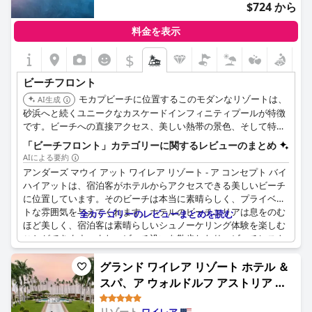
$724 から
料金を表示
$
ビーチフロント
モカプビーチに位置するこのモダンなリゾートは、
AI生成
砂浜へと続くユニークなカスケードインフィニティプールが特徴
です。ビーチへの直接アクセス、美しい熱帯の景色、そして特徴
的なアメニティを備えた穏やかで高級な雰囲気を提供します。
「ビーチフロント」カテゴリーに関するレビューのまとめ
AIによる要約
アンダーズ マウイ アット ワイレア リゾート - ア コンセプト バイ
ハイアットは、宿泊客がホテルからアクセスできる美しいビーチ
に位置しています。そのビーチは本当に素晴らしく、プライベー
トな雰囲気を与えてくれます。ホテルのビーチエリアは息をのむ
全カテゴリーのレビューまとめを読む
ほど美しく、宿泊客は素晴らしいシュノーケリング体験を楽しむ
ことができます。また、ビーチ沿いを散歩したり、ビーチレスト
ランで食事をするのも楽しいです。ビーチへのアクセスは素晴ら
しく、ホテルの一番の魅力と考えられています。ただし、一部の
グランド ワイレア リゾート ホテル ＆
宿泊客は、係員のサービス改善を提案しています。全体として、
スパ、ア ウォルドルフ アストリア リ
このビーチは美しく、ホテルの素晴らしい景観をさらに引き立て
ゾート (Grand Wailea Resort Hotel
ています。
リゾート