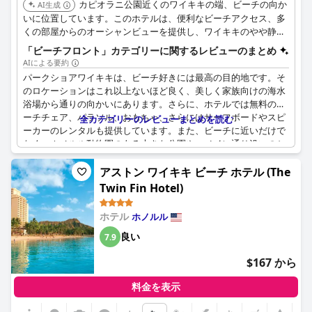
カピオラニ公園近くのワイキキの端、ビーチの向か
AI生成
いに位置しています。このホテルは、便利なビーチアクセス、多
くの部屋からのオーシャンビューを提供し、ワイキキのやや静か
なエリアにあります。
「ビーチフロント」カテゴリーに関するレビューのまとめ
AIによる要約
パークショアワイキキは、ビーチ好きには最高の目的地です。そ
のロケーションはこれ以上ないほど良く、美しく家族向けの海水
浴場から通りの向かいにあります。さらに、ホテルでは無料のビ
ーチチェア、パラソル、おもちゃ、さらにはサーフボードやスピ
全カテゴリーのレビューまとめを読む
ーカーのレンタルも提供しています。また、ビーチに近いだけで
なく、ホノルル動物園のある大きな公園や、メイン通り沿いのシ
ョップやレストランにも近い場所にあります。ホテルでは、近く
のショップで毎日3つのビーチアイテムを無料で利用できるバウ
アストン ワイキキ ビーチ ホテル (The
チャーを提供しており、一部のバルコニーからはダイヤモンドヘ
Twin Fin Hotel)
ッドとビーチの素晴らしい景色を眺めることができます。全体と
して、このホテルのビーチへの近さは、ワイキキを訪れる際に非
ホテル
ホノルル
常に便利で望ましい滞在場所となっています。
良い
7.9
$167 から
料金を表示