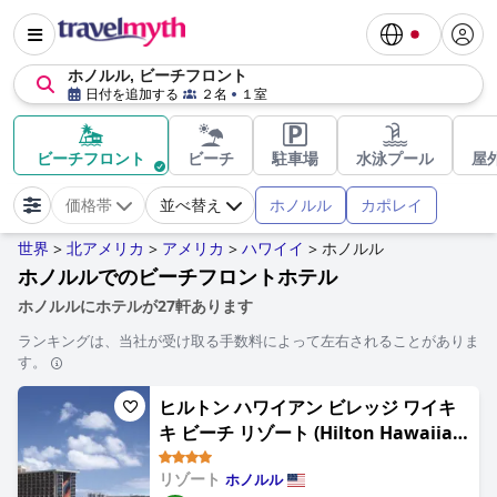
ホノルル, ビーチフロント
日付を追加する
２名
１室
ビーチフロント
ビーチ
駐車場
水泳プール
屋
ホノルル
カポレイ
価格帯
並べ替え
世界
北アメリカ
アメリカ
ハワイイ
ホノルル
>
>
>
>
ホノルルでのビーチフロントホテル
ホノルルにホテルが27軒あります
ランキングは、当社が受け取る手数料によって左右されることがありま
す。
ヒルトン ハワイアン ビレッジ ワイキ
キ ビーチ リゾート (Hilton Hawaiian
Village Waikiki Beach Resort)
リゾート
ホノルル