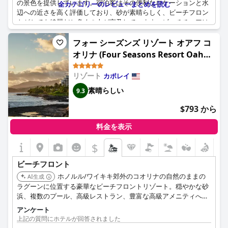
の景色を提供しています。宿泊客はその便利なロケーションと水
全カテゴリーのレビューまとめを読む
辺への近さを高く評価しており、砂が素晴らしく、ビーチフロン
トがとても綺麗だと多くの人が言及しています。ビーチチェアは
有料ですが、ビーチへのアクセスやレンタルはすぐに利用できま
す。リゾートはビーチとプールの両方にアクセスできるため、完
フォー シーズンズ リゾート オアフ コ
璧なビーチバケーションを過ごせます。夜によっては、午前3〜4
オリナ (Four Seasons Resort Oahu
時までビーチパーティーを楽しむこともできます。全体として、
at Ko Olina)
アウトリガー ワイキキ ビーチ リゾート (OUTRIGGER Waikiki
リゾート
カポレイ
Beach Resort)
はワイキキビーチで最高のロケーションを誇り、忘
れられない滞在を演出します。
素晴らしい
9.3
$793 から
料金を表示
$
ビーチフロント
ホノルル/ワイキキ郊外のコオリナの自然のままの
AI生成
ラグーンに位置する豪華なビーチフロントリゾート。穏やかな砂
浜、複数のプール、高級レストラン、豊富な高級アメニティへの
直接アクセスを提供しています。
アンケート
上記の質問にホテルが回答されました