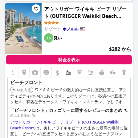
システムまで、必要なものがすべて揃っています。リゾートの目
の前のビーチが岩場になっていると感じた宿泊客もいましたが、
アウトリガー ワイキキ ビーチ リゾー
それが素晴らしいビーチを楽しむことを妨げることはありません
ト (OUTRIGGER Waikiki Beach
でした。ビーチチェアのレンタルに追加料金がかかることに抵抗
Resort)
を感じる人もいましたが、ビーチに面しているという利便性は否
リゾート
ホノルル
定できません。全体として、ロケーションとビーチへのアクセス
が、このリゾートの大きなセールスポイントでした。
良い
7.9
$282 から
料金を表示
$
ビーチフロント
ワイキキビーチの魅力的な一角に直接位置し、アク
AI生成
ティビティの中心にあります。このリゾートは、砂浜への直接ア
クセス、有名なデュークス・ワイキキ・レストラン、そしてオー
シャンビューのボイジャー47クラブ・ラウンジを備えた、クラシ
「ビーチフロント」カテゴリーに関するレビューのまとめ
ックなハワイの雰囲気を提供します。
AIによる要約
アウトリガー ワイキキ ビーチ リゾート (OUTRIGGER Waikiki
Beach Resort)
は、美しいワイキキビーチのまさに最高の場所に位
置し、ビーチへの直接アクセスと息をのむようなビーチフロント