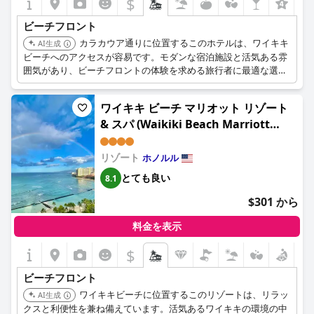
$
ビーチフロント
カラカウア通りに位置するこのホテルは、ワイキキ
AI生成
ビーチへのアクセスが容易です。モダンな宿泊施設と活気ある雰
囲気があり、ビーチフロントの体験を求める旅行者に最適な選択
肢です。
ワイキキ ビーチ マリオット リゾート
& スパ (Waikiki Beach Marriott
Resort & Spa)
リゾート
ホノルル
とても良い
8.1
$301 から
料金を表示
$
ビーチフロント
ワイキキビーチに位置するこのリゾートは、リラッ
AI生成
クスと利便性を兼ね備えています。活気あるワイキキの環境の中