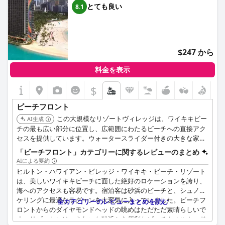
とても良い
8.1
$247 から
料金を表示
$
ビーチフロント
この大規模なリゾートヴィレッジは、ワイキキビー
AI生成
チの最も広い部分に位置し、広範囲にわたるビーチへの直接アク
セスを提供しています。ウォータースライダー付きの大きな家族
向けプールやデューク・カハナモク海水ラグーンを含む多数のプ
「ビーチフロント」カテゴリーに関するレビューのまとめ
ールを誇り、幅広いアメニティを提供しています。
AIによる要約
ヒルトン・ハワイアン・ビレッジ・ワイキキ・ビーチ・リゾート
は、美しいワイキキビーチに面した絶好のロケーションを誇り、
海へのアクセスも容易です。宿泊客は砂浜のビーチと、シュノー
ケリングに最適なラグーンを大変気に入っていました。ビーチフ
全カテゴリーのレビューまとめを読む
ロントからのダイヤモンドヘッドの眺めはただただ素晴らしいで
す。リゾートには、きれいな砂浜から便利なビーチタオルカード