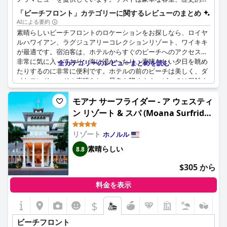
魅力、有名なマイタイバー、そして複数のプールへのアクセスを
「ビーチフロント」カテゴリーに関するレビューのまとめ
楽しめます。
AIによる要約
素晴らしいビーチフロントのロケーションをお探しなら、ロイヤ
ルハワイアン、ラグジュアリーコレクションリゾート、ワイキキ
が最適です。宿泊客は、ホテルからすぐのビーチへのアクセスを
非常に気に入っており、海に浸かったり、素晴らしい夕日を眺め
全カテゴリーのレビューまとめを読む
たりするのに非常に便利です。ホテルの前のビーチは美しく、ダ
イヤモンドヘッドの素晴らしい景色を望めます。ビーチは混雑す
ることがありますが、宿泊客は、砂浜の一等地やビーチフロント
の席を確保するために、早朝に到着することをお勧めします。ビ
モアナ サーフライダー - ア ウェスティ
ーチやプールの近くのベッド、パラソル、椅子は有料であること
ン リゾート & スパ (Moana Surfrider,
に気づいた宿泊客もおり、少し高くつく可能性があります。それ
A Westin Resort & Spa, Waikiki
にもかかわらず、多くの旅行者は、ビーチが素晴らしく、日光浴
リゾート
ホノルル
Beach)
や散歩に最適だと主張しました。ホテルのインテリアも美しく、
ロケーション全体の楽しみを高めています。サービスは不安定だ
素晴らしい
8.8
とコメントする人もいましたが、宿泊客はビーチフロントのロケ
$305 から
ーションとワイキキビーチへの近さを気に入っていました。全体
として、ロイヤルハワイアンは、見事で完璧なビーチを備えた素
料金を表示
晴らしいロケーションを提供しています。
$
ビーチフロント