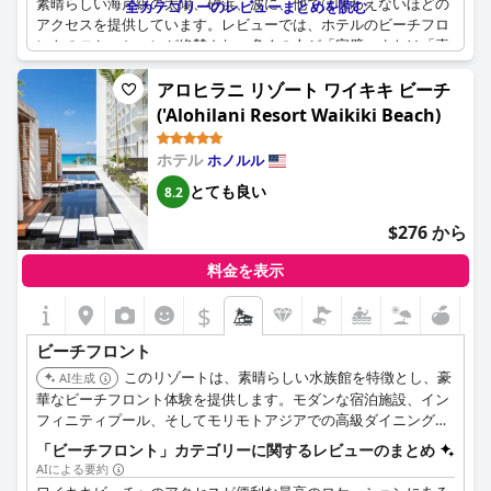
素晴らしい海岸線の太陽、砂浜、波に、他では味わえないほどの
全カテゴリーのレビューまとめを読む
アクセスを提供しています。レビューでは、ホテルのビーチフロ
ントのロケーションが絶賛され、多くの人が「完璧」または「素
晴らしい」と評しています。宿泊客は、部屋からの息をのむよう
なオーシャンフロントの景色に感銘を受け、快適な宿泊施設から
アロヒラニ リゾート ワイキキ ビーチ
ビーチと海のどちらも楽しめることに満足していました。何人か
('Alohilani Resort Waikiki Beach)
の宿泊客は、特に「オーシャンビューの美しい部屋」について言
及し、絶好のロケーションの価値を強調しました。究極のハワイ
ホテル
ホノルル
での休暇をお探しの方にとって、アストン・ワイキキ・ビーチ・
タワーは、ビーチフロントの楽園に最適な選択肢です。
とても良い
8.2
$276 から
料金を表示
$
ビーチフロント
このリゾートは、素晴らしい水族館を特徴とし、豪
AI生成
華なビーチフロント体験を提供します。モダンな宿泊施設、イン
フィニティプール、そしてモリモトアジアでの高級ダイニング
を、ワイキキの観光スポットから徒歩圏内でお楽しみいただけま
「ビーチフロント」カテゴリーに関するレビューのまとめ
す。
AIによる要約