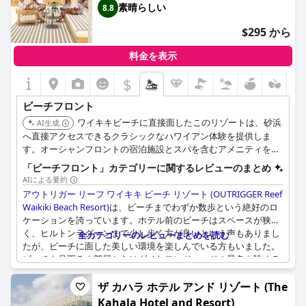
素晴らしい
8.8
$295 から
料金を表示
$
ビーチフロント
ワイキキビーチに直接面したこのリゾートは、砂浜
AI生成
へ直接アクセスできるクラシックなハワイアン体験を提供しま
す。オーシャンフロントの宿泊施設とスパを含むアメニティを備
え、リラックスできるビーチフロントでの滞在に貢献します。
「ビーチフロント」カテゴリーに関するレビューのまとめ
AIによる要約
アウトリガー リーフ ワイキキ ビーチ リゾート (OUTRIGGER Reef
Waikiki Beach Resort)
は、ビーチまでわずか数歩という絶好のロ
ケーションを誇っています。ホテル前のビーチはスペースが狭
く、ヒルトンラグーンまで少し歩く方が良いという声もありまし
全カテゴリーのレビューまとめを読む
たが、ビーチに面した美しい環境を楽しんでいる方もいました。
ビーチを見下ろす部屋からはダイヤモンドヘッドの景色を眺める
ことができ、ビーチチェアでゆったりとくつろぐこともできま
す。ビーチの傾斜が気になる方もいるかもしれませんが、リゾー
ザ カハラ ホテル アンド リゾート (The
トからはワイキキビーチの海岸線全体にアクセスでき、ワイキキ
Kahala Hotel and Resort)