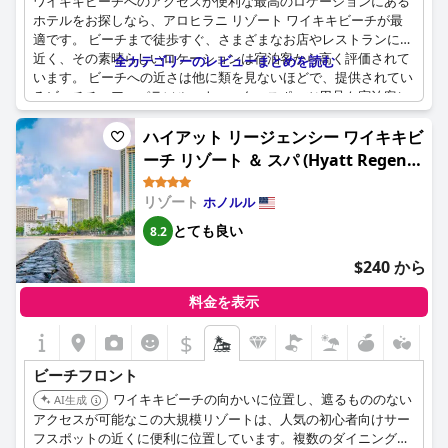
ワイキキビーチへのアクセスが便利な最高のロケーションにある
ホテルをお探しなら、アロヒラニ リゾート ワイキキビーチが最
適です。 ビーチまで徒歩すぐ、さまざまなお店やレストランにも
近く、その素晴らしいロケーションは宿泊客から高く評価されて
全カテゴリーのレビューまとめを読む
います。 ビーチへの近さは他に類を見ないほどで、提供されてい
るビーチチェア、パラソル、ウォータースポーツ用品も宿泊客に
喜ばれています。 また、ビーチやプールエリアの美しい景色につ
いても多くの宿泊客が言及しています。 ビーチチェアの状況に不
ハイアット リージェンシー ワイキキビ
満を表明する宿泊客もいますが、全体としてホテルのロケーショ
ーチ リゾート ＆ スパ (Hyatt Regency
ンとアメニティは高い評価を受けています。 ビーチへのアクセス
Waikiki Beach Resort & Spa)
が容易なワイキキの中心部に滞在したいなら、アロヒラニ リゾー
リゾート
ホノルル
ト ワイキキビーチが最適です。
とても良い
8.2
$240 から
料金を表示
$
ビーチフロント
ワイキキビーチの向かいに位置し、遮るもののない
AI生成
アクセスが可能なこの大規模リゾートは、人気の初心者向けサー
フスポットの近くに便利に位置しています。複数のダイニングオ