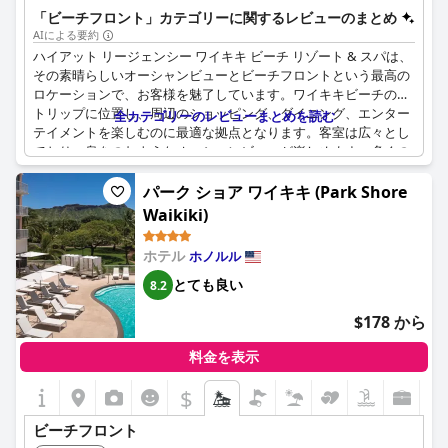
プションやスパを含む、充実したアメニティを提供しています。
「ビーチフロント」カテゴリーに関するレビューのまとめ
AIによる要約
ハイアット リージェンシー ワイキキ ビーチ リゾート & スパは、
その素晴らしいオーシャンビューとビーチフロントという最高の
ロケーションで、お客様を魅了しています。ワイキキビーチのス
トリップに位置し、周辺のショッピング、ダイニング、エンター
全カテゴリーのレビューまとめを読む
テイメントを楽しむのに最適な拠点となります。客室は広々とし
ており、息をのむようなオーシャンビューが楽しめます。多くの
お客様が、その素晴らしいロケーションとビーチへの直接アクセ
スを絶賛しています。このホテルは究極のハワイ体験を提供し、
パーク ショア ワイキキ (Park Shore
ビーチフロントでの休暇と豪華なアメニティを求めるお客様に最
Waikiki)
適です。
ホテル
ホノルル
とても良い
8.2
$178 から
料金を表示
$
ビーチフロント