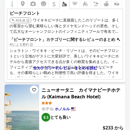
$
ビーチフロント
ワイキキビーチに直接面したこのリゾートは、多く
AI生成
の客室から望む素晴らしい海とダイヤモンドヘッドの景色、そし
て広大なオーシャンフロントのインフィニティプールで有名で
す。ビーチへの直接アクセスと、豊富なアメニティを備えた活気
「ビーチフロント」カテゴリーに関するレビューのまとめ
ある雰囲気を提供しています。
AIによる要約
シェラトン・ワイキキ・ビーチ・リゾートは、そのビーチフロン
トという立地がゲストに大変好評で、美しいワイキキビーチにホ
テルから直接アクセスできる点が多くの称賛を集めました。イン
フィニティプールとホテルすぐそばにある2つの小さなビーチ
全カテゴリーのレビューまとめを読む
も、その素晴らしい眺めと利便性で高い評価を得ました。ワイキ
キの賑やかな通りに面しているため、ショッピングやレストラ
ン、そしてワイキキのビーチサイドとストリートサイドのアクシ
ョンへのアクセスも抜群です。オーシャンフロントの眺めとバル
ニューオータニ カイマナビーチホテ
コニー付きの客室は、息をのむようなビーチの景色を最大限に満
ル (Kaimana Beach Hotel)
喫したい方に最適です。ホテル隣接のビーチエリアはボートの往
来で混雑することもあるという意見もありましたが、それでも多
ホテル
ホノルル
くの方が水泳を楽しんだり、ウミガメを見つけたりしていまし
た。唯一の欠点は、ビーチにホテルゲスト用の無料のラウンジチ
とても良い
8.3
ェアがなかったことです。全体として、ワイキキビーチフロント
$233 から
という完璧なロケーションが、多くのゲストにとって思い出に残