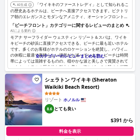
「ワイキキのファーストレディ」として知られるこ
AI生成
の歴史あるホテルは、ビーチへ直接アクセスできます。ビクトリ
ア朝のエレガンスとモダンなアメニティ、オーシャンフロントの
スパ、そして大きなガジュマルの木を中心とした印象的な中庭が
「ビーチフロント」カテゴリーに関するレビューのまとめ
特徴です。
AIによる要約
モアナ サーフライダー ウェスティン リゾート＆スパは、ワイキ
キビーチの砂浜に直接アクセスできる、ビーチに最も近いホテル
です。多くのお客様がホテルのロケーションを絶賛し、ハワイで
の休暇に最適で素晴らしい場所だと述べています。ビーチは時間
全カテゴリーのレビューまとめを読む
帯によっては混雑するものの、穏やかな波と美しさで賞賛されて
います。ホテルの歴史的な魅力と美しい海とビーチの眺めも頻繁
に言及されています。多くのお客様が、ビーチラウンジ、椅子、
デイベッド、ビーチバーなど、ビーチへのアクセスが非常に便利
シェラトン ワイキキ (Sheraton
であることを高く評価しています。ホテルからビーチへのアクセ
Waikiki Beach Resort)
スが容易なだけでなく、ショップやレストランなどの都市のアメ
ニティにも近く、便利です。全体として、ロケーションとビーチ
リゾート
ホノルル
へのアクセスは、この素敵なホテルの際立った特徴です。
とても良い
8.6
$391 から
料金を表示