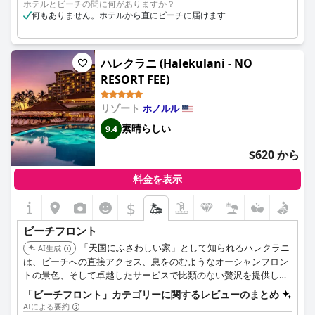
ホテルとビーチの間に何がありますか？
何もありません。ホテルから直にビーチに届けます
ハレクラニ (Halekulani - NO
RESORT FEE)
リゾート
ホノルル
素晴らしい
9.4
$620 から
料金を表示
$
ビーチフロント
「天国にふさわしい家」として知られるハレクラニ
AI生成
は、ビーチへの直接アクセス、息をのむようなオーシャンフロン
トの景色、そして卓越したサービスで比類のない贅沢を提供しま
す。ワイキキの中心という最高のロケーションは、最高の観光ス
「ビーチフロント」カテゴリーに関するレビューのまとめ
ポットへのアクセスを容易にしつつ、穏やかでエレガントな雰囲
AIによる要約