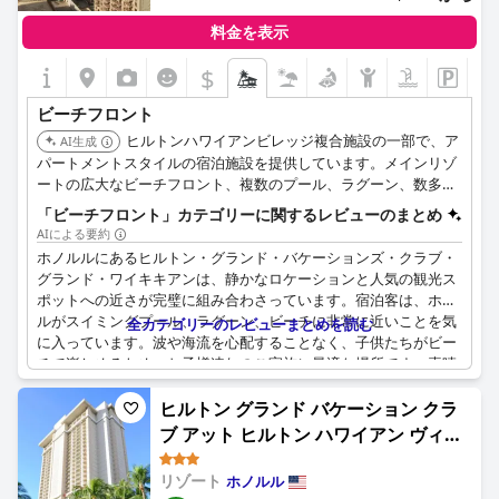
料金を表示
$
ビーチフロント
ヒルトンハワイアンビレッジ複合施設の一部で、ア
AI生成
パートメントスタイルの宿泊施設を提供しています。メインリゾ
ートの広大なビーチフロント、複数のプール、ラグーン、数多く
の設備をすべてご利用いただけます。
「ビーチフロント」カテゴリーに関するレビューのまとめ
AIによる要約
ホノルルにあるヒルトン・グランド・バケーションズ・クラブ・
グランド・ワイキキアンは、静かなロケーションと人気の観光ス
ポットへの近さが完璧に組み合わさっています。宿泊客は、ホテ
ルがスイミングプール、ラグーン、ビーチに非常に近いことを気
全カテゴリーのレビューまとめを読む
に入っています。波や海流を心配することなく、子供たちがビー
チで楽しめるため、お子様連れのご家族に最適な場所です。素晴
らしいロケーションに加えて、ホテルは宿泊客が休暇に必要なも
のすべてを提供しています。ただし、ビーチのおもちゃのレンタ
ヒルトン グランド バケーション クラ
ル料金が高すぎると感じた宿泊客もいました。ビーチ、プール、
ブ アット ヒルトン ハワイアン ヴィレ
ラグーンのロケーションは完璧ですが、ビーチにいるホームレス
ッジ (Hilton Grand Vacations Club
を見るのは気が滅入ると感じた宿泊客もいました。ホテルはビー
リゾート
ホノルル
at Hilton Hawaiian Village)
チのすぐそばにあり、徒歩圏内です。唯一の欠点は、傘と椅子の