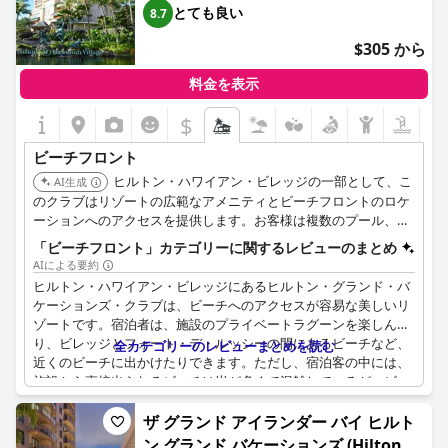
費用が高いことです。ただし、ビーチが混雑しすぎた場合は、プ
とても良い
8.7
ールを楽しむことができます。全体として、ビーチは比較的空い
$305 から
ており、宿泊客はリラックスしたり、太陽の下でのんびり散歩し
たりできます。
料金を表示
$
ビーチフロント
ヒルトン・ハワイアン・ビレッジの一部として、こ
AI生成
のクラブはリゾートの広範なアメニティとビーチフロントのロケ
ーションへのアクセスを提供します。お客様は複数のプール、レ
ストラン、アクティビティを楽しむことができ、思い出に残る滞
「ビーチフロント」カテゴリーに関するレビューのまとめ
在を保証します。
AIによる要約
ヒルトン・ハワイアン・ビレッジにあるヒルトン・グランド・バ
ケーションズ・クラブは、ビーチへのアクセスが容易な美しいリ
ゾートです。宿泊者は、施設のプライベートラグーンを楽しんだ
り、ビレッジとフォート・デ・ルッシーの間にあるビーチなど、
全カテゴリーのレビューまとめを読む
近くのビーチに出かけたりできます。ただし、宿泊客の中には、
施設から直接出られるビーチは岩が多くて混雑しているが、ビー
チを他のホテルの方へ歩いて行くと、はるかに綺麗な砂浜がある
という意見もありました。椅子とパラソルはレンタルできます。
ザ グランド アイランダー バイ ヒルト
このような多少の不便さはありますが、ビーチ、プール、ラグー
ン グランド バケーションズ (Hilton