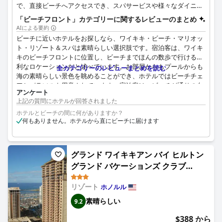
で、直接ビーチへアクセスでき、スパサービスや様々なダイニン
グオプションを楽しむことができます。
「ビーチフロント」カテゴリーに関するレビューのまとめ
AIによる要約
ビーチに近いホテルをお探しなら、ワイキキ・ビーチ・マリオッ
ト・リゾート＆スパは素晴らしい選択肢です。宿泊客は、ワイキ
キのビーチフロントに位置し、ビーチまでほんの数歩で行ける便
利なロケーションだと述べています。お部屋からもプールからも
全カテゴリーのレビューまとめを読む
海の素晴らしい景色を眺めることができ、ホテルではビーチチェ
アとパラソルも用意されています。宿泊客は、ビーチが通りの向
アンケート
かい側にあり、徒歩2分というロケーションを絶賛しています。
上記の質問にホテルが回答されました
ホームレスの人々が近くにいるという意見もありますが、全体的
ホテルとビーチの間に何がありますか？
な意見としては、このホテルは素晴らしい景色を望むビーチフロ
何もありません。ホテルから直にビーチに届けます
ントのロケーションをお探しの方に最適です。
グランド ワイキキアン バイ ヒルトン
グランド バケーションズ クラブ
(Hilton Grand Vacations Club
リゾート
ホノルル
Grand Waikikian Honolulu)
素晴らしい
9.2
$388 から