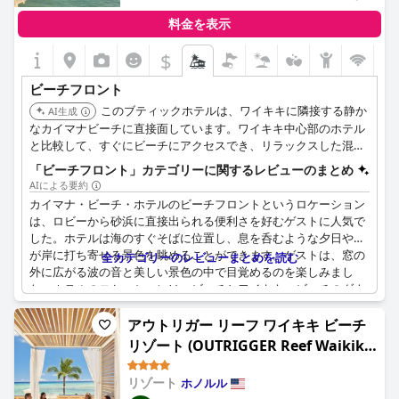
る楽しい滞在となりました。
料金を表示
$
ビーチフロント
このブティックホテルは、ワイキキに隣接する静か
AI生成
なカイマナビーチに直接面しています。ワイキキ中心部のホテル
と比較して、すぐにビーチにアクセスでき、リラックスした混雑
の少ない雰囲気を提供します。
「ビーチフロント」カテゴリーに関するレビューのまとめ
AIによる要約
カイマナ・ビーチ・ホテルのビーチフロントというロケーション
は、ロビーから砂浜に直接出られる便利さを好むゲストに人気で
した。ホテルは海のすぐそばに位置し、息を呑むような夕日や波
が岸に打ち寄せる景色を眺めることができます。ゲストは、窓の
全カテゴリーのレビューまとめを読む
外に広がる波の音と美しい景色の中で目覚めるのを楽しみまし
た。ホテルのロケーションは、ビーチとワイキキ・ビーチのダウ
ンタウンに近いことでも高く評価されました。ホテルのビーチフ
ロントの部屋は、特に素晴らしい眺めで人気があり、多くのゲス
アウトリガー リーフ ワイキキ ビーチ
トがビーチとホテルの周辺の静けさを高く評価していました。全
リゾート (OUTRIGGER Reef Waikiki
体として、カイマナ・ビーチ・ホテルの最高のロケーション、フ
Beach Resort)
レンドリーなスタッフ、素晴らしいレストランは、思い出に残る
リゾート
ホノルル
楽しい滞在を可能にしました。