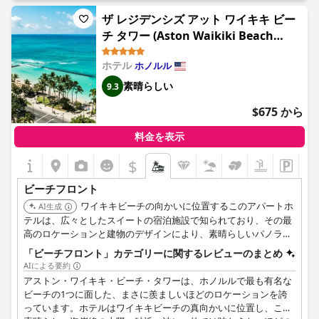
り、保護されており、イルカが静かなビーチに魅力を添えていま
す。このビーチはホテル宿泊者のみがアクセスできます。ビーチ
ザ レジデンシズ アット ワイキキ ビー
チェアが不足することはなく、ダイヤモンドヘッドの眺めは息を
チ タワー (Aston Waikiki Beach
呑むほどです。唯一の欠点は、時々水が汚れていることですが、
Tower)
全体的に、お客様はこの静かで美しいホテルで満足のいくビーチ
ホテル
ホノルル
体験をされています。
素晴らしい
9.3
$675 から
料金を表示
$
ビーチフロント
ワイキキビーチの向かいに位置するこのアパートホ
AI生成
テルは、広々としたスイートの宿泊施設で知られており、その最
高のロケーションと建物のデザインにより、素晴らしいパノラマ
の海の景色を提供します。
「ビーチフロント」カテゴリーに関するレビューのまとめ
AIによる要約
アストン・ワイキキ・ビーチ・タワーは、ホノルルで最も有名な
ビーチの1つに面した、まさに羨ましいほどのロケーションを誇
っています。ホテルはワイキキビーチの真向かいに位置し、この