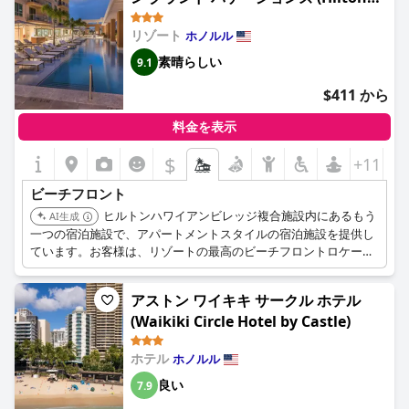
ンエリアは清潔で混雑しておらず、ビーチ沿いのロケーションは
Grand Vacation Club The Grand
多くの宿泊客に愛されています。全体として、このリゾートは、
リゾート
ホノルル
Islander Waikiki Honolulu)
敷地内や近隣で楽しめることがたくさんあり、海のすぐそばに滞
在したいと考えている人に最適です。
素晴らしい
9.1
$411 から
料金を表示
$
+11
ビーチフロント
ヒルトンハワイアンビレッジ複合施設内にあるもう
AI生成
一つの宿泊施設で、アパートメントスタイルの宿泊施設を提供し
ています。お客様は、リゾートの最高のビーチフロントロケーシ
ョン、広範なプール施設、および様々なアメニティをご利用いた
だけます。
アストン ワイキキ サークル ホテル
(Waikiki Circle Hotel by Castle)
ホテル
ホノルル
良い
7.9