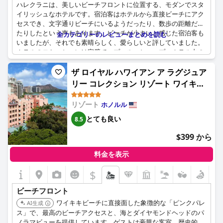
気を保っています。
ハレクラニは、美しいビーチフロントに位置する、モダンでスタ
イリッシュなホテルです。宿泊客はホテルから直接ビーチにアク
セスでき、文字通りビーチにいるようだったり、数歩の距離だっ
たりしたという声もあります。ビーチが小さいと感じた宿泊客も
全カテゴリーのレビューまとめを読む
いましたが、それでも素晴らしく、愛らしいと評していました。
ホテルのロケーションは完璧で、プール、ショップ、ホテル内の
レストランがすぐそばにあります。ビーチフロントの敷地はビー
チに沿ってフェンスで囲まれており、ビーチへのアクセスは抜群
ザ ロイヤル ハワイアン ア ラグジュア
です。しかし、いくつかのレビューでは、ビーチが貧弱または小
リー コレクション リゾート ワイキキ
さすぎる、水が汚い、ゴミがあるなどの指摘がありました。それ
(The Royal Hawaiian, A Luxury
にもかかわらず、多くの宿泊客にとって、ビーチフロントの美し
リゾート
ホノルル
Collection Resort, Waikiki)
いロケーションは際立った特徴です。
とても良い
8.5
$399 から
料金を表示
$
ビーチフロント
ワイキキビーチに直接面した象徴的な「ピンクパレ
AI生成
ス」で、最高のビーチアクセスと、海とダイヤモンドヘッドのパ
ノラマビューを提供しています。ゲストは豪華な客室、歴史的な