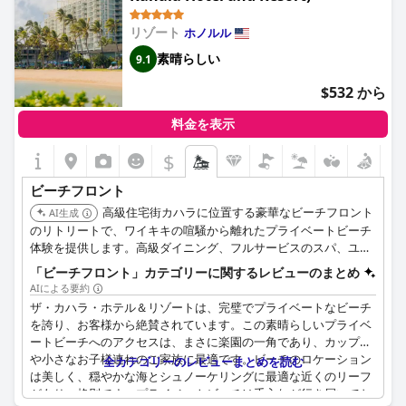
のどこへ行くにも徒歩圏内です。全体として、ビーチは最高で、
便利なロケーションにより、ワイキキの美しさと魅力を満喫でき
リゾート
ホノルル
ます。
素晴らしい
9.1
$532 から
料金を表示
$
ビーチフロント
高級住宅街カハラに位置する豪華なビーチフロント
AI生成
のリトリートで、ワイキキの喧騒から離れたプライベートビーチ
体験を提供します。高級ダイニング、フルサービスのスパ、ユニ
ークなイルカのラグーンが特徴です。
「ビーチフロント」カテゴリーに関するレビューのまとめ
AIによる要約
ザ・カハラ・ホテル＆リゾートは、完璧でプライベートなビーチ
を誇り、お客様から絶賛されています。この素晴らしいプライベ
ートビーチへのアクセスは、まさに楽園の一角であり、カップル
や小さなお子様連れのご家族に最適です。ビーチのロケーション
全カテゴリーのレビューまとめを読む
は美しく、穏やかな海とシュノーケリングに最適な近くのリーフ
があり、格別です。プライベートビーチは手入れが行き届いてお