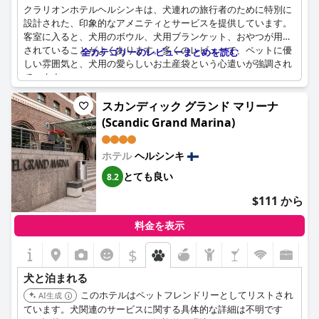
クラリオンホテルヘルシンキは、犬連れの旅行者のために特別に
設計された、印象的なアメニティとサービスを提供しています。
客室に入ると、犬用のボウル、犬用ブランケット、おやつが用意
されていることがよくあります。多くのレビューで、ペットに優
全カテゴリーのレビューまとめを読む
しい雰囲気と、犬用の愛らしいお土産袋という心遣いが強調され
ています。
このホテルはペットの飼い主を歓迎しており、滞在中ペットが十
スカンディック グランド マリーナ
分に世話されるように配慮しています。夜間に犬の鳴き声による
(Scandic Grand Marina)
騒音を指摘する人もいましたが、リクエストに応じて静かな部屋
に変更できる点を評価する人もいました。ホテルには犬用バッグ
ホテル
ヘルシンキ
やその他の必需品が完備されており、ペットに優しいサービスへ
の取り組みが反映されています。
とても良い
8.2
言及された欠点の1つは、パンデミックによる制限に関連してお
$111 から
り、犬連れのゲストはレストラン、サウナ、スイミングプールの
利用が制限されていました。さらに、犬用飲料が温かく、ペット
料金を表示
用のフードが用意されていなかったという意見もあり、一貫した
$
品質を維持するために改善の余地があることを示唆しています。
犬と泊まれる
全体として、クラリオンホテルヘルシンキは、ペットに優しいポ
リシーと思いやりのあるアメニティで際立っており、犬連れの旅
このホテルはペットフレンドリーとしてリストされ
AI生成
行者にとって好ましい選択肢となっています。
ています。犬関連のサービスに関する具体的な詳細は不明です