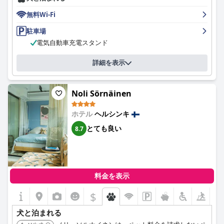
ホテルの宿泊施設は、モダンで清潔、スタイリッシュな設備が整
っていることで評価が高く、多くの客室からは港の素晴らしい景
無料Wi-Fi
色を眺めることができます。客室とスタジオアパートメントは、
清潔で快適、機能的であると評価されており、設備が整っている
駐車場
点が評価されています。これらの客室には、簡易キッチン、食器
電気自動車充電スタンド
洗い機、洗濯機などのモダンなアメニティが備わっており、短期
滞在にも長期滞在にも適しています。
詳細を表示
朝食の品揃えについては意見が分かれており、ミニマルで種類が
少ないと感じるゲストもいますが、近くのカフェでは美味しくユ
Noli Sörnäinen
ニークな朝食を提供しているという肯定的な意見もあります。た
だし、ホテル内の朝食のバラエティと利用しやすさに関しては改
善の余地があるようです。
ホテル
ヘルシンキ
とても良い
8.7
Noli Katajanokka
のスタッフは、そのフレンドリーさ、親切さ、
効率性で高い評価を受けています。ゲストは、スタッフの歓迎的
な態度と、快適な滞在を保証するために最大限の努力を惜しまな
い姿勢を称賛しています。スムーズなチェックインとチェックア
ウトの手続きも、ゲストエクスペリエンスをさらに向上させてい
料金を表示
ます。
$
清潔さはもう一つの際立った側面であり、客室と共用エリア全体
で高い水準が維持されています。時折、軽微な問題もあります
犬と泊まれる
が、全体的なフィードバックは、優れたレベルの清潔さを強調し