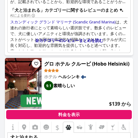
が、記載されていることから、歓迎的な環境であることがうかが
えます。
「犬と泊まれる」カテゴリーに関するレビューのまとめ
AIによる要約
スカンディック グランド マリーナ (Scandic Grand Marina)
は、犬
連れの旅行者にとって素晴らしい選択肢です。数多くのレビュー
で、犬に優しいアメニティと環境が強調されています。多くのゲ
ストがペットとの宿泊に肯定的な経験をしており、ホテルが犬に
全カテゴリーのレビューまとめを読む
良く対応し、歓迎的な雰囲気を提供していると述べています。
広々としたファミリールームがあるため、ペットの飼い主にとっ
て特に適しており、人間と毛皮で覆われた仲間たちの両方が快適
に過ごせます。近くに犬に優しいエリアがあるため、ペットの散
グロ ホテル クルービ (Hobo Helsinki)
歩にも便利です。ホテルは、犬への贈り物のような心遣いを提供
することで、全体的な体験を向上させています。あるレビュー
ホテル
ヘルシンキ
で、滑りやすい床がわずかな不便さとして言及されましたが、圧
素晴らしい
9.1
倒的に肯定的なフィードバックは、
スカンディック グランド マ
リーナ (Scandic Grand Marina)
が犬連れの旅行者に対応する、ペ
ットに優しい天国であることを確認しています。
$139 から
料金を表示
$
犬と泊まれる