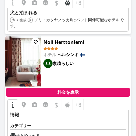
$
+8
犬と泊まれる
ノリ・カタヤノッカIIはペット同伴可能なホテルで
AI生成
す。
Noli Herttoniemi
ホテル
ヘルシンキ
素晴らしい
8.8
料金を表示
$
+8
情報
カテゴリー
犬と泊まれる