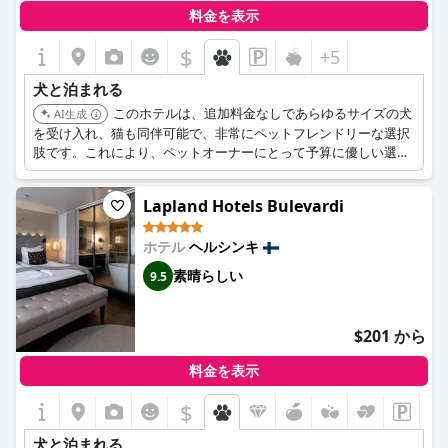
料金を表示
$
+5
犬と泊まれる
このホテルは、追加料金なしであらゆるサイズの犬
AI生成
を受け入れ、猫も同伴可能で、非常にペットフレンドリーな選択
肢です。これにより、ペットオーナーにとって予算に優しい選択
肢となります。
Lapland Hotels Bulevardi
ホテル
ヘルシンキ
素晴らしい
9.5
$201 から
料金を表示
$
犬と泊まれる