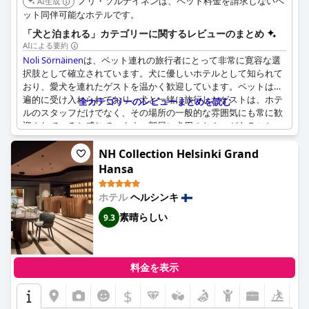
ノリ・ソルナイネンは、ペット料金を請求しないペ
AI生成
ています。
ット同伴可能なホテルです。
ホテルには、サウナ、ジェットバス、ゲームルーム、映画ルー
「犬と泊まれる」カテゴリーに関するレビューのまとめ
ム、屋上テラスなどの設備の整った共用エリアなど、印象的なア
AIによる要約
メニティも揃っています。24時間年中無休で利用できるモダンな
Noli Sörnäinen
は、ペット連れの旅行者にとって非常に寛容な選
ジムは特に高く評価されており、ホテルの魅力を大きく高めてい
択肢として確立されています。犬に優しいホテルとして知られて
ます。
おり、愛犬を連れたゲストを温かく歓迎しています。ペットは普
遍的に受け入れられており、犬と一緒に旅行したゲストは、ホテ
全カテゴリーのレビューまとめを読む
駐車場は便利で好評で、事前予約可能なスペースと電気自動車充
ルのスタッフだけでなく、その場所の一般的な雰囲気にも常に歓
電設備があります。暖房付きの地下ガレージは快適さを提供しま
迎されていると感じています。部屋に犬用のおやつがあること
すが、駐車料金が少し高いと感じるゲストもいます。
は、毛皮で覆われた友達を快適に過ごせるように特別な配慮がさ
れていることを示唆しています。
NH Collection Helsinki Grand
ベッドのサイズや硬さについては意見が分かれていますが、
Noli
Hansa
Katajanokka
の全体的な雰囲気とアメニティは、快適な滞在を保
利便性も強みであり、そのロケーションは人間とそのペットの両
証します。ホテルはコストパフォーマンスに優れていると考えら
方に最適です。近くには犬に優しいアメニティがたくさんあり、
ホテル
ヘルシンキ
れており、特に競争力のある価格で4つ星の体験を提供していま
犬の飼い主にとって理想的な場所です。部屋は小さいと説明され
す。アクセシブルな機能と絶好のロケーションは、ヘルシンキで
ていますが、2人と2匹の犬が快適に収容できるほど十分です。周
素晴らしい
9.3
快適でモダンな滞在を求める旅行者にとって最高の選択肢となっ
辺地域を探索したい人のために、ホテルでは無料の自転車とヘル
ています。
メットも提供していますが、この機能は犬のニーズに直接関連し
ていません。
要約すると、
Noli Katajanokka
は、利便性、快適さ、モダンなア
料金を表示
メニティの優れた組み合わせを提供し、ヘルシンキへの訪問者に
全体として、
Noli Sörnäinen
はペットを愛する施設として際立っ
とって強くお勧めの選択肢となっています。
$
ており、犬が許可されるだけでなく、心から歓迎されるようにし
ています。手頃な価格と、ペットに配慮した心遣いで、愛犬を置