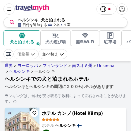
ヘルシンキ, 犬と泊まれる
日付を追加する
２名
１室
犬と泊まれる
犬の遊び場
無料Wi-Fi
駐車場
バ
価格帯
並べ替え
世界
ヨーロッパ
フィンランド
南スオミ州
>
>
>
>
Uusimaa
ヘルシンキ
ヘルシンキ
>
>
ヘルシンキでの犬と泊まれるホテル
ヘルシンキとヘルシンキの周辺に２００+ホテルがあります
ランキングは、当社が受け取る手数料によって左右されることがありま
す。
ホテル カンプ (Hotel Kämp)
ホテル
ヘルシンキ