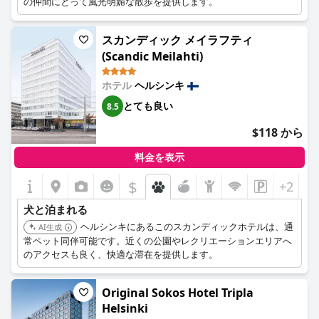
の仲間にとって風光明媚な散歩を提供します。
スカンディック メイラフティ
(Scandic Meilahti)
ホテル
ヘルシンキ
とても良い
8.5
$118 から
料金を表示
$
+2
犬と泊まれる
ヘルシンキにあるこのスカンディックホテルは、通
AI生成
常ペット同伴可能です。近くの公園やレクリエーションエリアへ
のアクセスも良く、快適な滞在を提供します。
Original Sokos Hotel Tripla
Helsinki