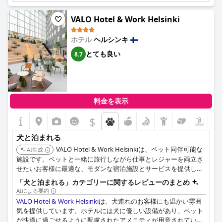
ージやスナックなどの行き届いたアメニティまで、あらゆるディ
テールが毛むくじゃらのお供のニーズに応えています。
VALO Hotel & Work Helsinki
宿泊客は、ホテル周辺の快適な雰囲気と犬に優しいエリアを強調
ホテル
ヘルシンキ
しており、犬好きにはぴったりの場所となっています。犬への配
とても良い
8.7
慮は明らかで、ペットは丁重に扱われ、あらゆる面で配慮されて
います。ホテルには、高性能なWiFi、優れた家族向け設備、そし
て素晴らしいジムもあり、全体的な魅力を高めています。
ペット1匹につき1泊あたり20ユーロの料金がかかりますが、多く
の訪問者は、温かい歓迎と包括的な犬用アメニティを考慮する
料金を表示
と、追加費用は正当化されると感じています。このペットフレン
$
ドリーなホテルは間違いなく犬にとって居心地の良い環境を提供
し、ペットとそのオーナーの両方が快適で楽しい滞在を過ごせる
犬と泊まれる
ようにしています。
VALO Hotel & Work Helsinkiは、ペット同伴可能な
AI生成
施設です。ペットと一緒に旅行しながら仕事とレジャーを両立さ
せたいお客様に最適な、モダンな宿泊施設とサービスを提供して
います。
「犬と泊まれる」カテゴリーに関するレビューのまとめ
AIによる要約
VALO Hotel & Work Helsinki
は、犬連れのお客様にも温かい雰囲
気を提供しています。ホテルには犬に優しい設備があり、ペット
が快適に過ごせるように配慮されたアメニティが用意されていま