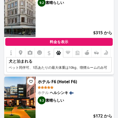
素晴らしい
9.2
$315 から
料金を表示
$
犬と泊まれる
ペット同伴可、1匹あたりの最大体重は10kg、喫煙ルームのみ可
ホテル F6 (Hotel F6)
ホテル
ヘルシンキ
素晴らしい
9.3
$172 から