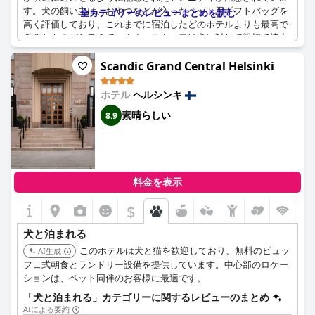
す。犬の飼い主は、おやつなどが入ったペット用ギフトバッグを
全カテゴリーのレビューまとめを読む
高く評価しており、これまでに宿泊したどのホテルよりも最高で
必要なものだと考えています。スタッフは犬に対して親切で協力
的であり、多くのゲストが滞在中に他の犬と交流できたことを喜
んでいます。
Scandic Grand Central Helsinki
ホテルの環境はペットフレンドリーに設計されており、犬が自由
ホテル
ヘルシンキ
に歩き回れる指定エリアがありますが、ホテルの一部のエリアで
素晴らしい
8.9
はペットのアクセスが制限されています。床以外に犬が寝るため
の特定の場所はありませんが、全体的な体験は犬の飼い主にとっ
てポジティブなものです。ホテルのアプローチと設備は、犬との
頻繁な訪問に最適な選択肢であり、ペットと飼い主の両方にとっ
て素晴らしい体験を提供しています。
料金を表示
$
犬と泊まれる
このホテルは犬と猫を歓迎しており、無料のビュッ
AI生成
フェ式朝食とランドリー設備を提供しています。中心部のロケー
ションは、ペット同伴のお客様に最適です。
「犬と泊まれる」カテゴリーに関するレビューのまとめ
AIによる要約