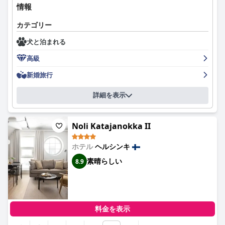
情報
いていくことを想像できない旅行者にとって、堅実な選択肢で
す。
カテゴリー
犬と泊まれる
高級
新婚旅行
詳細を表示
Noli Katajanokka II
ホテル
ヘルシンキ
素晴らしい
8.9
料金を表示