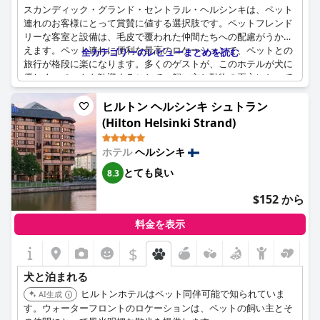
スカンディック・グランド・セントラル・ヘルシンキは、ペット
連れのお客様にとって賞賛に値する選択肢です。ペットフレンド
リーな客室と設備は、毛皮で覆われた仲間たちへの配慮がうかが
えます。ペット連れに便利な最高のロケーションで、ペットとの
全カテゴリーのレビューまとめを読む
旅行が格段に楽になります。多くのゲストが、このホテルが犬に
優しく、ペットを歓迎することで、飼い主と動物の両方にとって
快適な滞在になると高く評価しています。さらに、犬への特別な
配慮も明らかで、滞在中ペットが満足できるように配慮されてい
ヒルトン ヘルシンキ シュトラン
ます。ただし、犬は共用エリアには入れないため、旅行者によっ
(Hilton Helsinki Strand)
ては考慮が必要となる場合があります。全体として、このホテル
はペットフレンドリーであることに力を入れており、最高のロケ
ホテル
ヘルシンキ
ーションと合わせて、ペット連れの方に最適です。
とても良い
8.3
$152 から
料金を表示
$
犬と泊まれる
ヒルトンホテルはペット同伴可能で知られていま
AI生成
す。ウォーターフロントのロケーションは、ペットの飼い主とそ