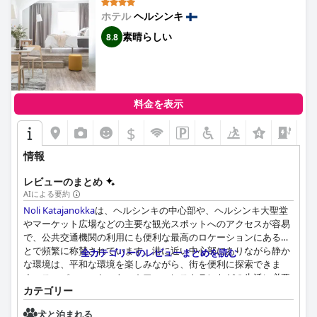
ホテル
ヘルシンキ
素晴らしい
8.8
料金を表示
$
+5
情報
レビューのまとめ
AIによる要約
Noli Katajanokka
は、ヘルシンキの中心部や、ヘルシンキ大聖堂
やマーケット広場などの主要な観光スポットへのアクセスが容易
で、公共交通機関の利用にも便利な最高のロケーションにあるこ
とで頻繁に称賛されています。港に近い中心部にありながら静か
全カテゴリーのレビューまとめを読む
な環境は、平和な環境を楽しみながら、街を便利に探索できま
す。スーパーマーケット、カフェ、レストランなどの生活に必要
カテゴリー
なサービスも徒歩圏内にあり、全体的な利便性を高めています。
犬と泊まれる