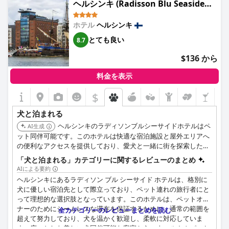
ヘルシンキ (Radisson Blu Seaside
Hotel, Helsinki)
ホテル
ヘルシンキ
とても良い
8.7
$136 から
料金を表示
$
犬と泊まれる
ヘルシンキのラディソンブルシーサイドホテルはペ
AI生成
ット同伴可能です。このホテルは快適な宿泊施設と屋外エリアへ
の便利なアクセスを提供しており、愛犬と一緒に街を探索したい
ペットの飼い主の方に適しています。
「犬と泊まれる」カテゴリーに関するレビューのまとめ
AIによる要約
ヘルシンキにあるラディソン ブル シーサイド ホテルは、格別に
犬に優しい宿泊先として際立っており、ペット連れの旅行者にと
って理想的な選択肢となっています。このホテルは、ペットオー
ナーのためにシームレスな滞在を保証するために、通常の範囲を
全カテゴリーのレビューまとめを読む
超えて努力しており、犬を温かく歓迎し、柔軟に対応していま
す。広々とした美しい犬同伴可能な客室から、ウェルカムパッケ