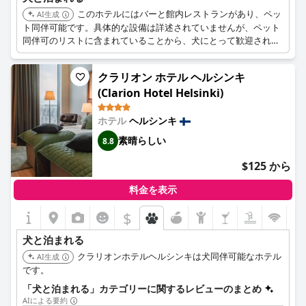
このホテルにはバーと館内レストランがあり、ペッ
AI生成
ト同伴可能です。具体的な設備は詳述されていませんが、ペット
同伴可のリストに含まれていることから、犬にとって歓迎される
環境であることが示唆されます。
クラリオン ホテル ヘルシンキ
(Clarion Hotel Helsinki)
ホテル
ヘルシンキ
素晴らしい
8.8
$125 から
料金を表示
$
犬と泊まれる
クラリオンホテルヘルシンキは犬同伴可能なホテル
AI生成
です。
「犬と泊まれる」カテゴリーに関するレビューのまとめ
AIによる要約