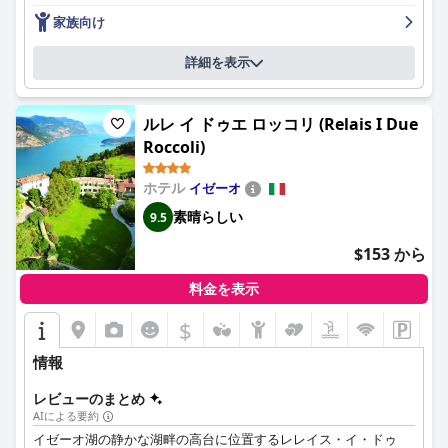
家族向け
詳細を表示
ルレ イ ドゥエ ロッコリ (Relais I Due
Roccoli)
ホテル
イゼーオ
素晴らしい
9.5
$153 から
料金を表示
$
情報
レビューのまとめ
AIによる要約
イゼーオ湖の静かな湖畔の高台に位置するレレイス・イ・ドゥ