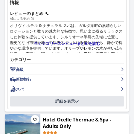
情報
レビューのまとめ
AIによる要約
オリヴィ ホテル & ナチュラル スパは、ガルダ湖畔の素晴らしい
ロケーションと数々の魅力的な特徴で、思い出に残るリラックス
した体験を提供しています。シルミオーネ半島の先端に位置し、
歴史的な旧市街や地元の観光スポットに近接しながら、静かで穏
全カテゴリーのレビューまとめを読む
やかな環境を提供しています。オリーブやレモンの木が生い茂る
緑豊かな庭園と、湖のパノラマビューが、平和な雰囲気を高めて
カテゴリー
いるとゲストから高く評価されています。賑やかな街の中でも、
その立地が静けさをもたらし、周辺の観光スポットやレストラン
高級
へのアクセスも容易で、探検とリラックスに最適な場所となって
います。
新婚旅行
ホテルの朝食は、その豊富な種類と質の高さで一貫して高く評価
スパ
されています。ゲストは、フレッシュジュース、ペストリー、オ
ムレツステーションなど、質の高いスプレッドを楽しみ、しばし
詳細を表示
ば生演奏のピアノの音色に耳を傾けます。屋外またはテラスでの
食事は、その楽しい体験をさらに高めます。同様に、ホテルのレ
ストランでのディナーも、その卓越した品質と親密な雰囲気で称
Hotel Ocelle Thermae & Spa -
賛を集めています。ディナーメニューのバラエティがもう少し欲
Adults Only
しいというゲストもいますが、グルメな料理とフレンドリーなサ
ービスが、心地よい食事環境を作り出しています。