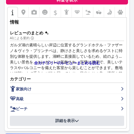
料金を表示
エリアの完璧な状態に注目しています。ホテルの高い清潔さの基
準は、環境に優しい慣行と歓迎的な雰囲気と相まって、非常にお
$
すすめできる宿泊体験に貢献しています。
情報
ホテルのスタッフは、そのプロ意識、親切さ、そして役に立つこ
とで圧倒的な賞賛を受けています。受付係は、その友好的で効率
レビューのまとめ
的な対応で知られており、チェックインと部屋の変更をスムーズ
AIによる要約
なプロセスにしています。チームの卓越したサービスと礼儀正し
ガルダ湖の素晴らしい岸辺に位置するグランドホテル・ファザー
さは、宿泊客の滞在を大幅に向上させています。
ノ＆ヴィラ・プリンチペは、静けさと美しさを求めるゲストに特
別な体験を提供します。湖畔に直接面しているため、絵のように
このホテルでの駐車場もまたポジティブな側面であり、十分で便
美しい景色を、エレガントに装飾され、完璧に清潔で、美しいテ
全カテゴリーのレビューまとめを読む
利なスペースが24時間利用可能です。ホテルの目の前にある無料
ラスやバルコニーを備えた客室から楽しむことができます。敷地
駐車場、警備された駐車場オプション、有料の地下駐車場は、す
は細部にまで手入れが行き届いており、日当たりの良い場所や静
べての宿泊客に多用途で安全な駐車ソリューションを提供してい
カテゴリー
かなプールエリアなど、魅力的な雰囲気が漂っています。
ます。
家族向け
ホテルの朝食は、あらゆる好みに合う高品質な食材を豊富に取り
全体として、快適なベッドは、そのサイズと居心地の良さで主に
揃え、湖畔の美しいテラスで楽しめる、料理の醍醐味としてしば
賞賛されていますが、硬さや枕の重さのばらつきに関するフィー
高級
しば強調されます。ホテルのディナーも高く評価されており、特
ドバックも寄せられています。隣の部屋からの騒音などの小さな
にイル・ペスカトーレのテイスティングメニューとワインペアリ
ビーチ
問題にもかかわらず、このホテルは引き続き快適で楽しい滞在を
ング、イル・ファジャーノの美味しい料理が人気です。サービス
提供しており、旅行者にとって高く評価されている選択肢となっ
が遅いと感じるゲストもいますが、パノラマの景色とレストラン
ています。
詳細を表示
の行き届いたスタッフが食事体験を向上させます。