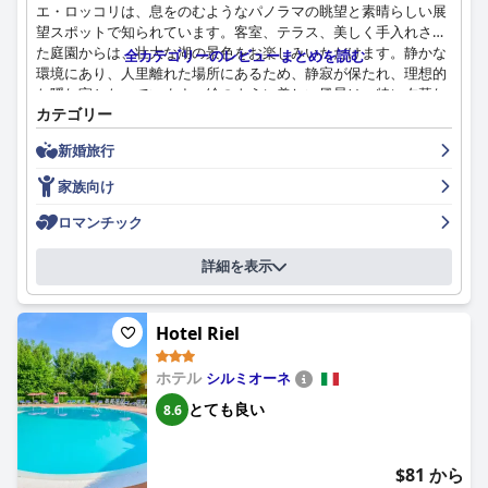
エ・ロッコリは、息をのむようなパノラマの眺望と素晴らしい展
望スポットで知られています。客室、テラス、美しく手入れされ
た庭園からは、壮大な湖の景色をお楽しみいただけます。静かな
全カテゴリーのレビューまとめを読む
環境にあり、人里離れた場所にあるため、静寂が保たれ、理想的
な隠れ家となっています。絵のように美しい風景は、特に夕暮れ
カテゴリー
時には魅力的で、フレンドリーなスタッフと優れたサービスがホ
テルの魅力をさらに高めています。丘を登る道のりは少し大変で
新婚旅行
すが、素晴らしい景色はその苦労に見合う価値があり、ミラノや
ベルガモなどの近くの観光地を探索するのに最適な拠点となりま
家族向け
す。
ロマンチック
レレイス・イ・ドゥエ・ロッコリでの朝食は、その豊かで美味し
く、バラエティに富んだ内容が高く評価されています。お客様
詳細を表示
は、豊富な種類のセイボリー料理とスイーツ、新鮮なフルーツ、
絞りたてのジュース、オーガニックヨーグルトを楽しめます。朝
食テラスからのイゼーオ湖の素晴らしい眺めは、絵のように美し
Hotel Riel
く、穏やかな食事の雰囲気を作り出し、思い出に残る一日の始ま
りとなります。注文に応じて調理される卵や作りたての料理な
ホテル
シルミオーネ
ど、高品質な料理と丁寧なサービスが、全体的に快適な朝食体験
に貢献しています。
とても良い
8.6
レレイス・イ・ドゥエ・ロッコリでの食事は、素晴らしい料理と
最高の盛り付けによる美食の喜びです。お客様は、美味しいイタ
$81 から
リア料理と素晴らしいディナーで忘れられない体験をします。居