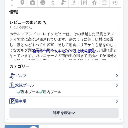
$
+9
情報
レビューのまとめ
AIによる要約
ホテル メアンドロ - レイク ビューは、その卓越した品質とアメニ
ティで常に高く評価されています。絵のように美しい村に位置
し、ほとんどすべての客室、そして朝食エリアからも息をのむよ
うなガルダ湖の景色を眺めることができ、静かで美しい隠れ家と
全カテゴリーのレビューまとめを読む
なっています。ガルニャーノの市内中心部まで徒歩わずか10分と
いう近さも利便性を高めています。最近改装された湖に面したバ
カテゴリー
ルコニー付きの客室は、モダンな快適さと息を呑むような自然の
美しさを兼ね備えています。予約済みの駐車場設備により、煩わ
ゴルフ
しさのない到着と出発が可能です。
水泳プール
ホテル メアンドロでの朝食体験は、素晴らしい、最高、そして街
温水プール
屋内プール
で一番と評されるほど際立っています。温かい料理や新鮮な蜂蜜
など、豊富で種類豊富な美味しい料理がゲストに高く評価されて
駐車場
います。朝食中の美しい景色は食事をさらに楽しいものにし、朝
食スタッフからの称賛に値するサービスがポジティブな体験を高
詳細を表示
めています。
ホテル内のレストランでのディナーは、一般的に好評で、質の高