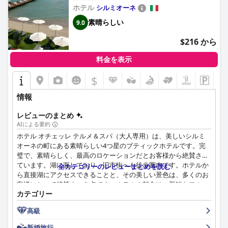
ホテル
シルミオーネ
オリヴィ ホテル & ナチュラル スパの客室は、清潔さ、快適さ、
素晴らしい
9.0
そしてモダンなアメニティで印象的です。多くのゲストが、広々
とした空間と魅力的な内装を強調しており、バルコニーや湖の景
$216 から
色が特別なタッチを加えています。部屋の広さや騒音に関する意
見がいくつかあるものの、全体的なフィードバックは、部屋の居
料金を表示
心地の良さと手入れの行き届いた状態を強調しています。
$
申し分のない清潔さは、手入れの行き届いた敷地やプールエリア
など、すべての施設に及んでいます。ゲストは、徹底したハウス
情報
キーピングと細部へのこだわりを称賛し、衛生的な環境を確保し
ています。スタッフは、到着から出発まで、その卓越したフレン
レビューのまとめ
ドリーさ、気配り、プロ意識で、歓迎的な雰囲気に貢献し、体験
AIによる要約
をさらに高めます。
ホテル オチェッレ テルメ＆スパ（大人専用）は、美しいシルミ
オーネの町にある素晴らしい4つ星のブティックホテルです。完
スパ施設は、温水プール、サウナ、トルコ式バスなどの質の高い
璧で、素晴らしく、最高のロケーションだとお客様から絶賛され
アメニティが際立っていますが、一部のサービスに追加料金がか
ています。湖に面しており、旧市街へも徒歩圏内です。ホテルか
全カテゴリーのレビューまとめを読む
かることを指摘する人もいます。スパ体験全体は、その平和でリ
ら直接湖にアクセスできることと、その美しい景色は、多くのお
ラックスできる雰囲気で賞賛されており、滞在のハイライトとな
客様にとって特筆すべき点です。ホテルの朝食は、新鮮なフルー
っています。
カテゴリー
ツ、卵、チーズ、プロシュート、サーモン、スイーツ、そしてフ
レンドリーなシェフが用意した美味しい料理の素晴らしい品揃え
プールエリア、特に温水屋外プールは、その美しいデザインと十
高級
で賞賛されています。ジュニアスイートや広々とした東向きのダ
分なリラックスできるスポットでゲストを魅了する、もう一つの
ブルルームなど、ホテルのよくデザインされた快適な客室（一部
新婚旅行