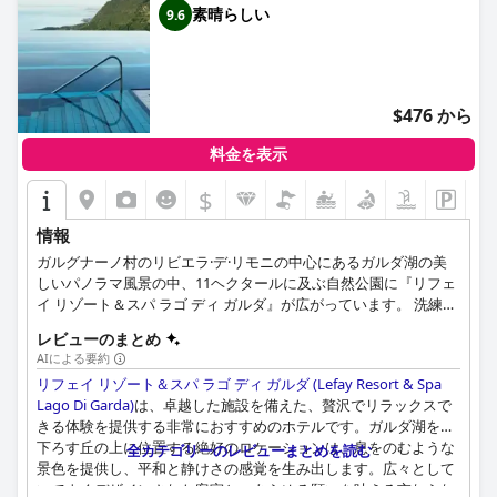
素晴らしい
9.6
$476 から
料金を表示
$
情報
ガルグナーノ村のリビエラ·デ·リモニの中心にあるガルダ湖の美
しいパノラマ風景の中、11ヘクタールに及ぶ自然公園に『リフェ
イ リゾート＆スパ ラゴ ディ ガルダ』が広がっています。 洗練さ
れた施設と豪華な宿泊施設の他にも、海と地平線の素晴らしい景
レビューのまとめ
色、若返りのスパ、そしてお客様一人一人の宿泊を可能な限り楽
AIによる要約
しくする最高品質のサービスを備えた無限のプールも自慢です。
リフェイ リゾート＆スパ ラゴ ディ ガルダ (Lefay Resort & Spa
Lago Di Garda)
は、卓越した施設を備えた、贅沢でリラックスで
きる体験を提供する非常におすすめのホテルです。ガルダ湖を見
下ろす丘の上に位置する絶好のロケーションは、息をのむような
全カテゴリーのレビューまとめを読む
景色を提供し、平和と静けさの感覚を生み出します。広々として
いてよくデザインされた客室と、あらゆる願いを叶える忘れられ