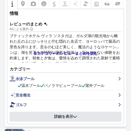
$
情報
レビューのまとめ
AIによる要約
ブティックホテル ヴィラ ソスタガは、ガルダ湖の観光地から離
れた丘の上にひっそりと佇む隠れた名店で、ヨーロッパで最高の
景色を誇ります。息をのむほど美しく、魔法のようなロケーショ
ンは、湖を見下ろす特別な場所を提供し、忘れられない体験をお
全カテゴリーのレビューまとめを読む
約束します。朝食と夕食は、愛情を込めて調理された新鮮で素晴
らしい食材が揃っており、行き届いたフレンドリーなスタッフに
カテゴリー
よるサービスも高く評価されています。レストランは、素晴らし
い料理と豊富なワインのセレクションが自慢で、料理の質はグル
水泳プール
メレベルであると評されています。広々とした設備の整ったスイ
温水プール
パノラマビュープール
屋外プール
ート、スタイリッシュに装飾された客室、湖の息を呑むような景
色を望むコーナーバルコニー付きの客室など、様々な客室タイプ
安全衛生
をご用意しています。スタッフは信じられないほどフレンドリー
で親切で、きめ細やかなサービスと卓越した顧客サービスを提供
ゴルフ
します。プールは、リラックスした滞在を求めるゲストにとって
のハイライトです。全体として、ブティックホテル ヴィラ ソス
詳細を表示
タガは訪れる価値のある逸品であり、素晴らしいロケーション、
優れた食事、快適な客室、申し分のないスタッフ、そして素晴ら
しいプール体験を提供します。