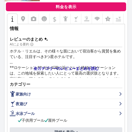
心地の良い暖炉のある屋内でも、ロマンチックな庭園の景色を望
料金を表示
む屋外でも、レストランの雰囲気は魅力を添え、特別な機会に最
適です。新鮮な地元の食材と豊富な種類のワインが食事を引き立
$
て、格別なダイニング体験を生み出します。
情報
ホテルの客室は広々としており、美しく装飾され、完璧に清潔で
す。本格的なアンティーク家具と芸術的な装飾が施された客室
レビューのまとめ
は、快適でスタイリッシュな滞在を提供します。バスルームは広
AIによる要約
く、モダンな設備が備わっています。湖または公園の景色を望む
ホテル・リエルは、その様々な面において宿泊客から賞賛を集め
客室には、専用バルコニーまたはテラスが付いていることが多
ている、注目すべき3つ星ホテルです。
く、人気があります。お客様は、快適なベッドとホテルのリラッ
クスできる雰囲気を高く評価しており、歴史的な魅力とモダンな
**ロケーション:** ガルダ湖に近いという絶好のロケーション
全カテゴリーのレビューまとめを読む
快適さを兼ね備えています。
は、この地域を探索したい人にとって最高の選択肢となります。
宿泊客は、湖まで歩いてすぐであることや、シルミオーネ、ガル
レレイス・イ・ドゥエ・ロッコリは、清潔さにも優れており、客
カテゴリー
ダランド、温泉などの近くのアトラクションへのアクセスの良さ
室や共用エリアを常に清潔に保っています。ホテルの細部へのこ
を高く評価しています。レストラン、公園、スーパーマーケッ
だわりは、美しく手入れされた環境を保証しています。
家族向け
ト、公共交通機関へのアクセスの良さも、その魅力をさらに高め
ています。無料の自転車が利用できることも、手軽な探索を促進
夜遊び
レレイス・イ・ドゥエ・ロッコリのスタッフは、フレンドリー
します。静けさと利便性の組み合わせは、最高の両立を提供し、
さ、気配り、プロ意識で知られており、傑出しています。迅速な
特に家族連れや、地元の設備へのアクセスが良い、静かな隠れ家
水泳プール
対応、温かい歓迎、そして格別のおもてなしにより、お客様は自
を求める人々にとって魅力的です。
子供用プール
屋外プール
宅にいるように感じられます。特にダイニング体験での丁寧なサ
ービスは、滞在全体の楽しみをさらに高めます。
**朝食と夕食:** ホテルの朝食ビュッフェは、その種類と品質が