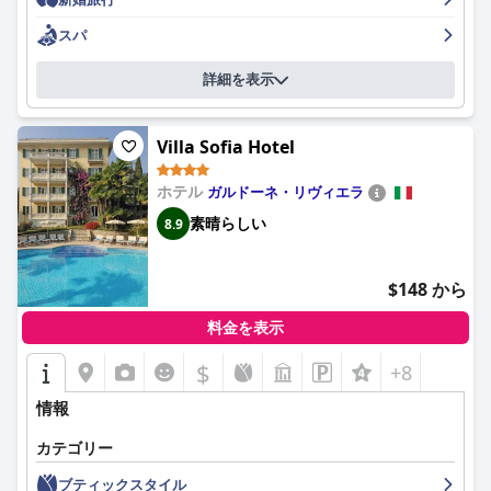
注目すべき特徴です。プールサイドサービス、清潔さ、そして毎
には美しい湖の景色が望める客室もあります）もお客様から高く
日交換されるタオルなどのアメニティが快適さを高めます。混雑
評価されています。ホテルの卓越した清潔さと、特にCOVID-19に
スパ
を報告するゲストもいますが、プールエリアは概して楽しい隠れ
関連する衛生プロトコルの遵守は、お客様から称賛されていま
家を提供しています。
す。このホテルのスタッフは、単に素晴らしいの一言で、多くの
詳細を表示
お客様がその素晴らしい、親切でプロフェッショナルなサービス
ホテルの駐車場は便利で安全ですが、追加の夜間料金に驚く人も
を絶賛しています。ホテル オチェッレ テルメ＆スパ（大人専
います。駐車場へのアクセスには多少不便な点があるものの、敷
用）のスパは、お客様から熱烈なレビューを受けており、多くの
Villa Sofia Hotel
地内とガレージの両方の駐車場、およびEチャージングステーシ
お客様が温泉水と素晴らしい施設を称賛しています。屋内プール
ョンの利用可能性は、ゲストのニーズを効果的に満たしていま
と屋外プールの両方を含む美しいプールエリア、桟橋付きの素晴
す。
ホテル
ガルドーネ・リヴィエラ
らしいプライベートビーチ、快適な日光浴エリア、素敵なシーテ
ィングエリアもお客様から高く評価されています。ホテルの大人
素晴らしい
8.9
家族連れは、フレンドリーなスタッフと小さなお子様向けの設備
専用ポリシーにより、お客様は平和で静かな雰囲気を楽しむこと
で、ホテルが快適で歓迎的であると感じています。プールは子供
ができ、ロマンチックな休暇を探しているカップルにとって完璧
たちに人気があり、楽しい家族旅行に貢献しています。
な隠れ家となっています。全体として、ホテル オチェッレ テル
$148 から
メ＆スパ（大人専用）は、シルミオーネの隠れた宝石であり、強
要約すると、オリヴィ ホテル & ナチュラル スパは、その卓越し
くお勧めします。
料金を表示
たロケーション、素晴らしい食事、清潔で快適な客室、美しいプ
ールとスパ施設、そしてフレンドリーで気配りの行き届いたスタ
$
+8
ッフで高く評価されており、リラックスして思い出に残る休暇に
最適な選択肢となっています。
情報
カテゴリー
ブティックスタイル