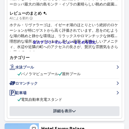
ーロッパ最大の湖の島モンテ・イゾラの素晴らしい眺めの庭園を
提供しています。
レビューのまとめ
AIによる要約
ホテル・リヴァラーゴは、イゼーオ湖のほとりという絶好のロケ
ーションが特にゲストから高く評価されています。息をのむよう
な湖の眺めと静かな環境は、リラックスやロマンチックな休暇に
理想的な場所となっています。美しい庭園、素晴らしいアメニテ
全カテゴリーのレビューまとめを読む
ィ、水辺や近隣の町へのアクセスの良さが、贅沢な雰囲気をさら
に高めています。
カテゴリー
ホテル・リヴァラーゴの朝食は、種類が豊富でおいしいオプショ
水泳プール
ンが満載で、ゲストの期待を上回ることが多く、際立っていま
す。穏やかな湖を見下ろす庭園で提供される朝食は、思い出に残
パノラマビュープール
屋外プール
る一日の始まりに貢献し、フレンドリーで丁寧なサービスが添え
ロマンチック
られています。
駐車場
ホテルでのディナーサービスは、一般的に好評で、多くのゲスト
電気自動車充電スタンド
がよく構成されたメニューと上質なアラカルト料理を楽しんでい
ます。風光明媚なベランダやテラスからの眺めが食事体験を向上
詳細を表示
させますが、一部のゲストは、サービスや料理に一貫性がない場
合があることを指摘しています。
ホテル・リヴァラーゴの客室は、快適さ、清潔さ、そして息をの
Hotel Savoy Palace