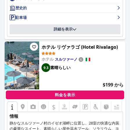
歴史的
駐車場
詳細を表示
ホテル リヴァラゴ (Hotel Rivalago)
ホテル
スルツァーノ
素晴らしい
9.3
$199 から
料金を表示
$
情報
静かなスルツァーノ村のイゼオ湖畔に位置し、28室の快適な内装
の豪華なスイート、素晴らしい屋外温水プール、ソラリウム、ヨ