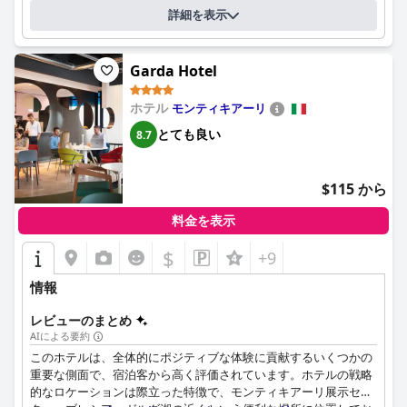
詳細を表示
Garda Hotel
ホテル
モンティキアーリ
とても良い
8.7
$115 から
料金を表示
$
+9
情報
レビューのまとめ
AIによる要約
このホテルは、全体的にポジティブな体験に貢献するいくつかの
重要な側面で、宿泊客から高く評価されています。ホテルの戦略
的なロケーションは際立った特徴で、モンティキアーリ展示セン