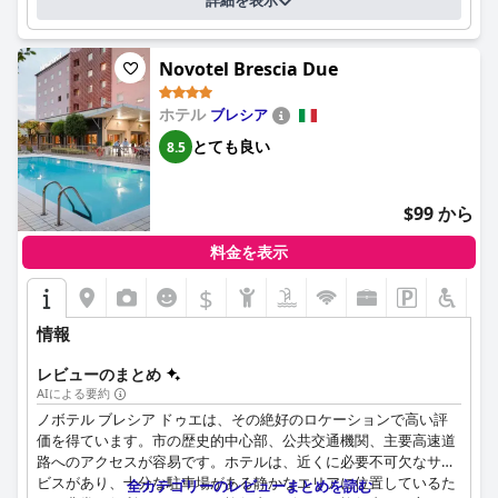
詳細を表示
高く評価されています。宿泊客は、新鮮なパン、コールドカッ
レレイス・イ・ドゥエ・ロッコリのWi-Fiサービスは、断続的で弱
ト、チーズ、コーヒー、その他の甘くて美味しいアイテムの豊富
いと評されることが多いですが、お客様は他のアメニティがこの
なセレクションを楽しんでおり、朝食が滞在のハイライトとなっ
改善点を十分に補ってくれると感じています。プールエリアは、
Novotel Brescia Due
ています。グルテンフリーのオプションや料理の補充に関するい
控えめながらも素晴らしい景色と静かなリラックスできる背景を
くつかの小さな問題はあるものの、全体的な体験はポジティブで
提供します。駐車場のアメニティは便利で、無料でアクセス可能
ホテル
す。敷地内のレストラン、イル・ブラチエーレでの夕食は、定評
ブレシア
なスペースが十分にあります。
のあるピザを含む多様なメニューで格別です。サービスは効率的
とても良い
8.5
で、レストランの雰囲気は食事の楽しさを高め、ホテルのポジテ
レレイス・イ・ドゥエ・ロッコリは、家族連れにも優しく、お子
ィブな評判に大きく貢献しています。
様連れの家族に適した宿泊施設と歓迎的な環境を提供していま
す。誰もが特別で尊重されていると感じられるように努めるスタ
$99 から
**客室:** 客室は、清潔で広々としていてモダンであると宿泊客
ッフの献身的な姿勢が、家族連れに優しい雰囲気をさらに高めて
から称賛されており、多くは息をのむような湖の景色を望むバル
います。
料金を表示
コニーを備えています。快適なベッド、エアコン、ミニ冷蔵庫や
ケトルなどの便利なアメニティなど、快適さが優先されていま
$
お客様は一貫してベッドの快適さを称賛しており、安らかな滞在
す。バスルームも、騒音や部屋の広さに関する時折の小さな問題
に貢献しています。ほとんどのレビューは、素晴らしい睡眠体験
にもかかわらず、モダンな備品と清潔さで評価されています。全
情報
を強調していますが、一部にはマットレスが硬すぎる、またはへ
体として、手入れが行き届き、設備が整った客室は、快適な滞在
たりすぎているという指摘がありました。
を提供します。
レビューのまとめ
AIによる要約
このホテルは、4つ星の評価にふさわしく、5つ星に値すると感じ
**清潔さ:** ホテルは高い清潔さを維持しており、客室とプール
ノボテル ブレシア ドゥエは、その絶好のロケーションで高い評
られるサービスを提供しています。広々とした快適な客室、質の
や日光浴スペースなどの公共エリアの両方が清潔に保たれていま
価を得ています。市の歴史的中心部、公共交通機関、主要高速道
高い食事、洗練された雰囲気は、ホテルの高い水準を反映してい
す。毎日の清掃ルーチンとプロフェッショナルなサービスによ
路へのアクセスが容易です。ホテルは、近くに必要不可欠なサー
ます。静かな環境にある専用プールは、テラスや小さな庭園など
り、衛生的で快適な環境が確保され、宿泊客にとって全体的に快
ビスがあり、十分な駐車場がある静かなエリアに位置しているた
の追加のアメニティを備えており、穏やかな雰囲気に貢献し、ユ
全カテゴリーのレビューまとめを読む
適な雰囲気に貢献しています。