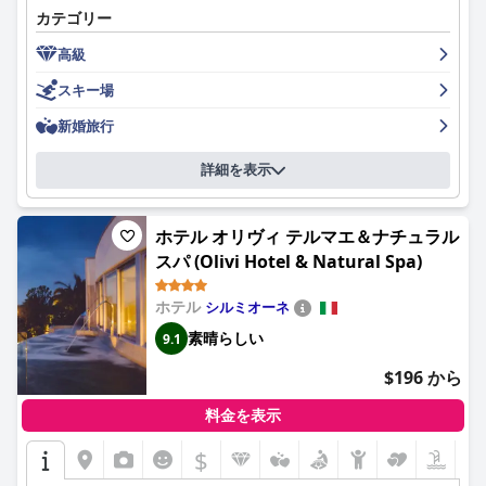
カテゴリー
作り出すために申し分のないサービスを提供しています。客室は
モダンで広々としており、美しく装飾され、ガラスの壁からは湖
高級
の素晴らしい景色を眺めることができます。ホテルのロケーショ
ンは、ガルダ湖の北部を探索するのに理想的で、リモーネのよう
スキー場
な近くの町へはシャトルサービスや快適な海辺の散歩でアクセス
できます。一部のゲストは、夕食のオプションや清掃スタッフな
新婚旅行
ど、改善の余地がある点を指摘しましたが、ほとんどのゲストは
ホテルが格別であると感じており、これまで滞在した中で最高の
詳細を表示
ホテルの1つだと述べています。全体として、
EALA My Lakeside
Dream - Adults Only
は、訪れる価値のある、豪華でロマンチック
な目的地です。
ホテル オリヴィ テルマエ＆ナチュラル
スパ (Olivi Hotel & Natural Spa)
ホテル
シルミオーネ
素晴らしい
9.1
$196 から
料金を表示
$