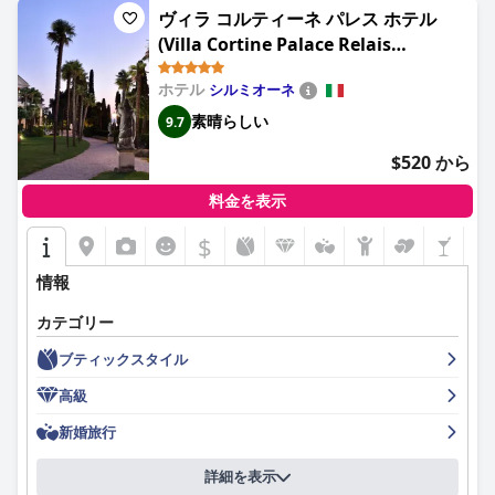
客室は、一般的に内装と清潔さで賞賛されていますが、防音や空
ヴィラ コルティーネ パレス ホテル
調などのアメニティについては賛否両論があります。しかし、全
(Villa Cortine Palace Relais
体的な雰囲気と素晴らしい湖の景色が、快適で思い出に残る滞在
Chateaux)
に貢献しています。ホテルの卓越した清潔さは、定期的な清掃と
手入れの行き届いた屋外スペースにより、敷地全体に及び、手付
ホテル
シルミオーネ
かずの環境を保証します。
素晴らしい
9.7
グランドホテル・ファザーノ＆ヴィラ・プリンチペのスタッフ
$520 から
は、その気配りと親切さで常に称賛されており、全体的な肯定的
な体験に大きく貢献しています。サービスは一流で、ホテルのす
料金を表示
べてのエリアのスタッフが、ゲストのニーズを満たすために最善
を尽くしています。
$
ホテル内のスパは、サウナ、スチームルーム、温水プールなどの
情報
豊富な施設を備えた注目すべき特徴であり、包括的なウェルネス
体験を提供します。ゲストは、このスパが格別で豪華であると感
カテゴリー
じており、リラクゼーションのための最高の目的地としてのホテ
ブティックスタイル
ルの評判に貢献しています。
高級
屋内と屋外の両方のプールを含むプール複合施設は、手入れが行
き届いており、素晴らしい景色と豊富なアメニティを提供してい
新婚旅行
ます。特に家族連れは、フレンドリーで行き届いたプールスタッ
フに満足しており、誰もが楽しくリラックスできる場所となって
詳細を表示
います。