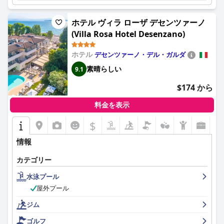
客室の家具や特定のゲストサービスなど、改善の余地がいくつか
ホテル ヴィラ ローザ デセンツァーノ
あるにもかかわらず、グランドホテル・ファザーノ＆ヴィラ・プ
リンチペでの全体的な体験は、エレガンスと贅沢に満ちていま
(Villa Rosa Hotel Desenzano)
す。卓越したスタッフ、美しいロケーション、高品質のアメニテ
ィは、静かで贅沢な休暇を求める人々にとって、際立った目的地
ホテル
デセンツァーノ・デル・ガルダ
となっています。
素晴らしい
9.1
$174 から
料金を表示
$
情報
カテゴリー
水泳プール
屋外プール
ジム
ゴルフ