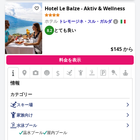
ています。更新やより暖かい暖房が必要であるというコメントも
ありますが、全体的な雰囲気とロマンチックな夕日は、ホテルの
Hotel Le Balze - Aktiv & Wellness
ゲストにとって大切な場所となっています。
ホテル
トレモージネ・スル・ガルダ
ホテルでの駐車場は、事前に予約が必要で運転技術が必要な、限
られた狭いスペースがあるため、いくつかの課題があります。駐
とても良い
8.2
車場の状況は理想的ではありませんが、慎重に計画することで不
便さを軽減し、ゲストは滞在に集中することができます。
$145 から
最後に、ホテル・リヴァラーゴのベッドは快適さで高い評価を得
ており、安らかな夜と全体的に快適な滞在に貢献しています。ベ
料金を表示
ッドのサイズとマットレスの硬さについていくつかのコメントが
ありますが、一般的な意見は、高品質の寝具と部屋の快適さに対
$
する称賛です。
情報
要約すると、ホテル・リヴァラーゴの最高の湖畔のロケーショ
カテゴリー
ン、優れたサービス、そしてロマンチックな雰囲気は、イゼーオ
湖畔での静かで思い出に残る休暇を求める旅行者にとって、高く
スキー場
評価される選択肢となっています。
家族向け
水泳プール
温水プール
屋内プール