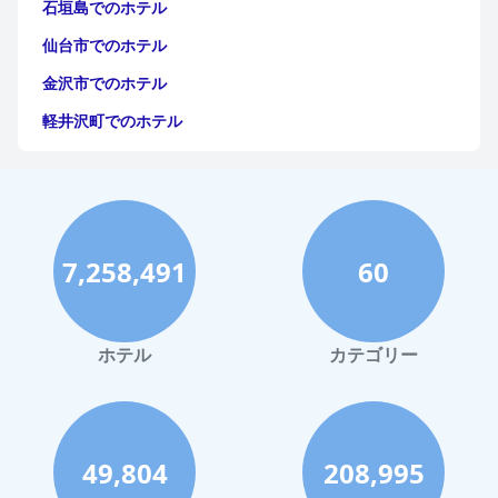
石垣島でのホテル
ル
|
Malonnoでのホテル
|
Provaglio d Iseoでのホテ
具オプションは高い評価を得ており、ほとんどの宿泊客がベッド
ル
|
Artogneでのホテル
|
Biennoでのホテル
|
Monnoでの
の優れた快適さに注目しています。
仙台市でのホテル
ホテル
|
Rodengo Saianoでのホテル
|
Pertica Altaでのホテ
ル
|
Esineでのホテル
|
Zoneでのホテル
|
Berzo Demoでの
要約すると、ノボテル ブレシア ドゥエは、便利なロケーショ
金沢市でのホテル
ホテル
|
Calvagese della Rivieraでのホテル
|
Manerbioでの
ン、清潔で快適な宿泊施設、優れたスタッフ、家族向けの環境で
ホテル
|
Palazzolo sull' Oglioでのホテル
|
Angolo Termeで
高く評価されています。ダイニングサービス、WiFi、メンテナン
軽井沢町でのホテル
のホテル
|
Brenoでのホテル
|
カステネードロでのホテ
スには改善の余地があるものの、宿泊客にバランスの取れた快適
ル
|
Collioでのホテル
|
Rezzatoでのホテル
|
Capovalleでの
福岡市でのホテル
な滞在を提供しています。
ホテル
|
Caprioloでのホテル
|
Cetoでのホテル
|
Cigoleでの
ホテル
|
Ghediでのホテル
|
Incudineでのホテ
神戸市でのホテル
ル
|
Lavenoneでのホテル
|
Calcinatoでのホテル
|
Delloで
のホテル
宮古島でのホテル
|
Bagnolo Mellaでのホテル
|
Bovegnoでのホテ
ル
|
Castoでのホテル
|
Niardoでのホテル
|
Ossimoでのホ
7,258,491
60
函館市でのホテル
テル
|
Prevalleでのホテル
|
Sabbio Chieseでのホテル
|
ヴ
ァッリオ・テルメでのホテル
|
Verolanuovaでのホテ
ハワイイでのホテル
ル
|
Paderno Franciacortaでのホテル
|
Piancognoでのホテ
ル
|
Bargheでのホテル
|
Calvisanoでのホテル
|
Cevoでの
鎌倉市でのホテル
ホテル
カテゴリー
ホテル
|
Cimbergoでのホテル
|
Concesioでのホテ
ル
|
Lenoでのホテル
|
Rudianoでのホテル
高知市でのホテル
長崎市でのホテル
奄美市でのホテル
49,804
208,995