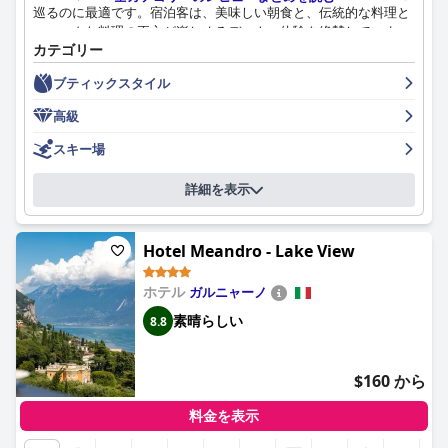
巡るのに最適です。宿泊客は、美味しい朝食と、伝統的な料理と
ユニークな料理の両方が楽しめるディナー体験を絶賛していま
カテゴリー
す。美しく快適で、清潔感のある客室には、エアコン、4Kテレ
ビ、快適なベッドなど、優れたアメニティが備わっています。ホ
ブティックスタイル
テルスタッフはフレンドリーで親切で、いつも笑顔で対応してく
れます。ホテルのスパ施設は最高レベルで、多くのトリートメン
高級
トが利用できます。プールエリアは、素晴らしい景色と豊富な座
席が用意された、格別な空間です。パークホテル・インペリアル
スキー場
は、真に5つ星の評価に値する、贅沢な体験を求めるすべての人
にとって、ぜひ滞在すべきホテルです。
詳細を表示
Hotel Meandro - Lake View
ホテル
ガルニャーノ
素晴らしい
8.8
$160 から
料金を表示