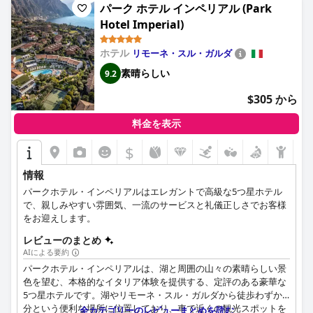
パーク ホテル インペリアル (Park
Hotel Imperial)
ホテル
リモーネ・スル・ガルダ
素晴らしい
9.2
$305 から
料金を表示
$
情報
パークホテル・インペリアルはエレガントで高級な5つ星ホテル
で、親しみやすい雰囲気、一流のサービスと礼儀正しさでお客様
をお迎えします。
レビューのまとめ
AIによる要約
パークホテル・インペリアルは、湖と周囲の山々の素晴らしい景
色を望む、本格的なイタリア体験を提供する、定評のある豪華な
5つ星ホテルです。湖やリモーネ・スル・ガルダから徒歩わずか7
分という便利な場所に位置しており、車で近くの観光スポットを
全カテゴリーのレビューまとめを読む