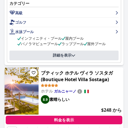
カテゴリー
ない朝食がゲストから絶賛されています。ダイニングの選択肢も
素晴らしく、料理とワインの品質に重点が置かれています。ホテ
高級
ルの卓越したスパ施設とプールエリアは非常におすすめで、ゲス
トに若返りと贅沢な体験を提供します。スタッフは丁寧でプロフ
ゴルフ
ェッショナルで、常に手助けをしてくれ、一流のサービスを提供
しています。ホテルは高価格ですが、比類のないレベルの豪華さ
水泳プール
と品質が提供されるため、その費用に見合う価値があります。全
インフィニティ・プール
屋内プール
体として、
リフェイ リゾート＆スパ ラゴ ディ ガルダ (Lefay
パノラマビュープール
ラッププール
屋外プール
Resort & Spa Lago Di Garda)
は、贅沢で忘れられない休暇のすべ
ての期待に応える、卓越した素晴らしい5つ星リゾートです。
詳細を表示
ブティック ホテル ヴィラ ソスタガ
(Boutique Hotel Villa Sostaga)
ホテル
ガルニャーノ
素晴らしい
8.9
$248 から
料金を表示