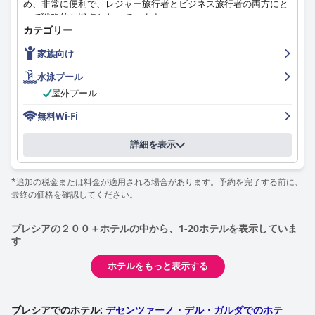
め、非常に便利で、レジャー旅行者とビジネス旅行者の両方にと
ニークで楽しい滞在を生み出します。
って戦略的な拠点となっています。
**スタッフ:** ホテルのスタッフは、そのフレンドリーさ、親切
カテゴリー
全体として、レレイス・イ・ドゥエ・ロッコリは、素晴らしい景
さ、プロ意識で高い評価を得ています。特に、受付チームは、効
朝食は、ケーキ、タルト、クロワッサン、パンケーキなど、多様
色、優れたサービス、思い出に残る体験を提供する、のどかで格
率的なチェックインと親切なサービスで評価されています。多言
家族向け
な好みに対応できるバラエティと豊富さで広く賞賛されていま
別なホテルとして際立っています。
語対応と子供に優しいアプローチは、ゲストエクスペリエンスを
す。宿泊客は、朝食エリアが快適で広々としており、スタッフが
さらに向上させます。サービスへのレスポンスが低いという言及
水泳プール
気配りがあり親切であると感じています。特定のアイテムの温度
が時折あるものの、スタッフの誠実な親切さと積極的な姿勢は、
屋外プール
と入手可能性、コーヒーの品質に関する批判が時折ありますが、
ホテルの温かい環境を大幅に高めます。
全体的な朝食の体験はポジティブで、宿泊客が一日を気持ちよく
無料Wi-Fi
スタートできるようにしています。
**Wi-Fi:** インターネットサービスは一般的に信頼性が高く、多
くのゲストが良い速度と強力なカバレッジを指摘しています。た
詳細を表示
ホテルでの夕食は、賛否両論の評価を受けています。アラカルト
だし、不安定な接続が発生する場合もあり、一部のゲストの体験
メニューは、子供と大人の両方に適した高品質で新鮮な食材を使
に影響を与える可能性があります。
用している点で評価されています。ただし、高価格、選択肢の少
*追加の税金または料金が適用される場合があります。予約を完了する前に、
なさ、サービスの遅さに関連する問題が繰り返し発生していま
最終の価格を確認してください。
**プール:** プールエリアは際立った特徴であり、清潔さ、魅
す。これらの後退にもかかわらず、夕食のサービスは一般的に満
力、リラックスとレクリエーションの両方に適していることで愛
足のいくものです（利用可能な場合）。
されています。子供連れや家族連れは、特にプールを楽しんでお
ブレシアの２００＋ホテルの中から、1-20ホテルを表示していま
り、サンラウンジャーやアメニティが充実しており、さわやかな
す
ノボテル ブレシア ドゥエの客室は、広さ、快適さ、モダンなア
ひとときを過ごすのに最適な場所となっています。
メニティが一貫して評価されています。清潔で居心地が良く、宿
ホテルをもっと表示する
泊客に安らぎの環境を提供します。メンテナンスや部屋のサイズ
**家族向け:** ホテル・リエルは、広々としたファミリールー
の小ささなどの小さな問題は、全体的な肯定的な体験を大きく損
ム、便利なアメニティ、ガルダランドなどのアトラクションへの
なうものではありません。ホテルは清掃に力を入れており、客室
近さから、家族連れに強くお勧めします。無料の自転車レンタ
と共用エリアは手入れが行き届き、衛生的です。
ブレシアでのホテル
:
デセンツァーノ・デル・ガルダでのホテ
ル、子供向けの食事のオプション、そして温かい環境が、家族で