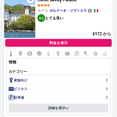
むような湖の眺めで高く評価されています。多くのゲストが広々
として設備が整ったインテリアを楽しんでおり、スイートには追
ホテル
ガルドーネ・リヴィエラ
加のテラスとアメニティが備わっています。一部のゲストは、一
とても良い
8.3
部の部屋のサイズが予想よりも小さい、またはあまり魅力的でな
い景色に面していると感じましたが、全体的な印象は肯定的であ
り、全体的に快適で清潔な宿泊施設であることを強調していま
$172 から
す。
料金を表示
ホテル・リヴァラーゴの清潔さは、もう一つの強みであり、ゲス
トは部屋と公共エリアの両方の完璧な状態を一貫して強調してい
$
+7
ます。ホテルのエレガントで手入れの行き届いた施設は、細心の
注意を払ったハウスキーピングと相まって、魅力的で快適な滞在
情報
を保証します。
カテゴリー
ホテル・リヴァラーゴのスタッフは、フレンドリーさ、プロ意
識、そして気配りで頻繁に称賛され、ゲスト体験を大幅に向上さ
家族向け
せています。迅速に物資を補充し、特別なリクエストに対応しよ
うとするチームの努力は、レストランスタッフの一部から一貫性
ビジネス
のないサービスについて言及されることがあるにもかかわらず、
駐車場
暖かく居心地の良い雰囲気を作り出すのに貢献しています。
息をのむような湖の景色と適切に配置されたサンラウンジャーを
詳細を表示
備えたプールエリアは、リラックスできるのどかな環境を提供し