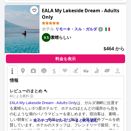
す。
EALA My Lakeside Dream - Adults
要するに、ホテル メアンドロ - レイク ビューは、素晴らしいロケ
Only
ーション、美味しい食事、快適な宿泊施設、卓越したスタッフ、
そして手入れの行き届いた施設で、思い出に残る快適な滞在を保
ホテル
リモーネ・スル・ガルダ
証する、のどかな隠れ家を提供します。
素晴らしい
9.5
$464 から
料金を表示
$
情報
レビューのまとめ
AIによる要約
EALA My Lakeside Dream - Adults Only
は、ガルダ湖畔に位置す
る素晴らしい5つ星ホテルで、ホテルのほとんどの場所から息を
のむような湖のパノラマビューを楽しめます。宿泊客は、素晴ら
しい朝食ビュッフェ、卓越したスパ施設、豪華な屋外プールを絶
全カテゴリーのレビューまとめを読む
賛しています。ホテルのスタッフは、フレンドリーで親切、そし
て気配りが行き届いていると評されており、忘れられない滞在を