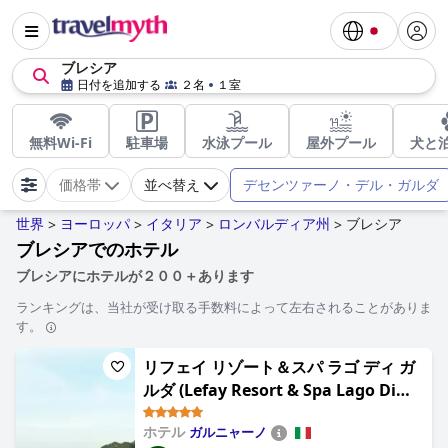
ブレシア
日付を追加する
２名
１室
無料Wi-Fi
駐車場
水泳プール
屋外プール
犬と
デセンツァーノ・デル・ガルダ
価格帯
並べ替え
世界
ヨーロッパ
イタリア
ロンバルディア州
ブレシア
>
>
>
>
ブレシアでのホテル
ブレシアにホテルが２００＋あります
ランキングは、当社が受け取る手数料によって左右されることがありま
す。
リフェイ リゾート＆スパ ラゴ ディ ガ
ルダ (Lefay Resort & Spa Lago Di
Garda)
ホテル
ガルニャーノ