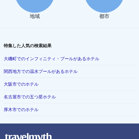
小豆島町でのホテル
千葉市でのホテル
地域
都市
徳島市でのホテル
松本市でのホテル
川越市でのホテル
特集した人気の検索結果
伊勢市でのホテル
大磯町でのインフィニティ・プールがあるホテル
富山市でのホテル
関西地方での温水プールがあるホテル
香川県でのホテル
大阪市でのホテル
浦安市でのホテル
シンガポールでのホテル
名古屋市での五つ星ホテル
高山市でのホテル
厚木市でのホテル
有馬市でのホテル
唐津市でのホテル
北見市でのホテル