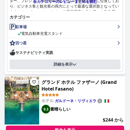
ター、ブレシア、ガルダ湖の近くという便利な場所に位置してお
全カテゴリーのレビューまとめを読む
り、ビジネス客と観光客の両方にとって最適な選択肢となってい
ます。スーパーマーケットや、中華料理店を含む様々な飲食店に
カテゴリー
近いことも、その魅力を高めています。工業地帯に位置している
にもかかわらず、ホテルのモダンで清潔な施設と簡単なGPSアク
駐車場
セスにより、ヴェローナ、ベネチア、ミラノなどの主要な目的地
電気自動車充電スタンド
を探索するための拠点として好まれています。
四つ星
宿泊客は一貫して、このホテルの豊富で多様な朝食の提供を高く
評価しています。品揃え豊富なビュッフェは、甘いものからしょ
サステナビリティ実践
っぱいものまで幅広い選択肢があり、多様な好みに対応してお
り、チョコレートケーキやパンケーキなどの自家製アイテムを含
詳細を表示
む品質の高さがよく強調されています。行き届いたフレンドリー
なスタッフが朝食の体験をさらに向上させていますが、数名の宿
泊客はより多くの選択肢を追加することを提案しています。
グランド ホテル ファザーノ (Grand
このホテルの客室は、広さ、清潔さ、モダンなデザインで頻繁に
Hotel Fasano)
賞賛されています。宿泊客は、広くて快適なベッドと設備の整っ
たスペースを高く評価し、客室を明るく、美しく、静かだと表現
ホテル
ガルドーネ・リヴィエラ
しています。ホテルの建物は古く見えるかもしれませんが、客室
素晴らしい
9.3
の質とプロフェッショナルでフレンドリーなスタッフがそれを十
分に補い、快適でリラックスできる滞在を保証しています。
$244 から
清潔さは、このホテルの大きな強みであり、宿泊客は客室と共用