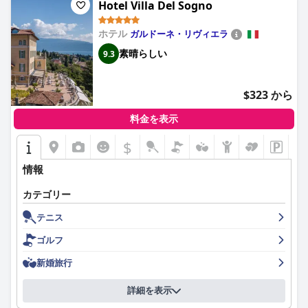
Hotel Villa Del Sogno
い料理やクレームブリュレなどの特定の料理を楽しんでいます。
レストランは少し過大評価され、高価だと感じる人もいました
が、全体的な意見としては、優れたサービスと美味しい料理のお
ホテル
ガルドーネ・リヴィエラ
かげで、食事体験は価値があるということです。
素晴らしい
9.3
ホテル メアンドロの改装されたばかりの客室は、その美しさ、清
潔さ、設備、そして並外れた湖の景色によってもたらされる静け
$323 から
さで、高い評価を得ています。快適で広々としたベッドは、高い
枕についての言及がいくつかあるにもかかわらず、安らかな滞在
料金を表示
に貢献しています。
$
ホテル メアンドロのスタッフは、そのフレンドリーさ、親切さ、
素晴らしいサービスで繰り返し高い評価を得ており、ゲストは滞
情報
在中ずっと歓迎されていると感じ、手厚いケアを受けていると感
じています。
カテゴリー
ホテル内のプールは、清潔さと整備された状態が高く評価されて
テニス
おり、ハイライトとなっています。ゲストは無料で使用できるこ
ゴルフ
とを楽しみ、プールを素敵で美しいと表現し、サウナという贅沢
も加わっています。
新婚旅行
ホテル メアンドロの駐車場設備は、予約済みの広々とした屋根付
き駐車場がセキュリティと利便性を提供し、全体的なゲスト エク
詳細を表示
スペリエンスを大幅に向上させている点で高く評価されていま