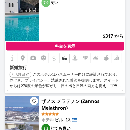
良い
7.9
$317 から
料金を表示
$
新婚旅行
このホテルはハネムーナー向けに設計されており、
AI生成
静けさ、プライバシー、洗練された贅沢を提供します。スイート
からは270度の景色が広がり、日の出と日没の両方を捉え、プラ
イベートプールまたはジェットバスを完備しています。専任のコ
ンシェルジュチームが、あらゆる詳細を円滑に進めます。
ザノス メラテノン (Zannos
Melathron)
ホテル
ピルゴス
とても良い
8.3