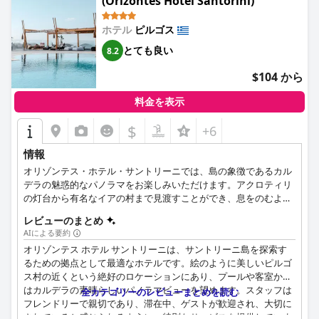
(Orizontes Hotel Santorini)
ホテル
ピルゴス
とても良い
8.2
$104 から
料金を表示
$
+6
情報
オリゾンテス・ホテル・サントリーニでは、島の象徴であるカル
デラの魅惑的なパノラマをお楽しみいただけます。アクロティリ
の灯台から有名なイアの村まで見渡すことができ、息をのむよう
な夕日が空を色鮮やかに染め上げます。ピルゴスの入り口に位置
レビューのまとめ
する当ホテルは、サントリーニ島の人気エリアへ簡単にアクセス
AIによる要約
できます。少し歩けばピルゴスの中心部に出ることができ、伝統
オリゾンテス ホテル サントリーニは、サントリーニ島を探索す
的な路地を探検して城の一番高いところへ行けば、さらに息をの
るための拠点として最適なホテルです。絵のように美しいピルゴ
むような絶景を楽しむことができます。各客室には、エアコン、
ス村の近くという絶好のロケーションにあり、プールや客室から
Wi-Fi、薄型テレビ、ミニバー、バスルームが完備されています。
はカルデラの素晴らしいパノラマビューを望めます。スタッフは
活気あるレストランとプールエリアからは、素晴らしいカルデラ
全カテゴリーのレビューまとめを読む
フレンドリーで親切であり、滞在中、ゲストが歓迎され、大切に
の眺めをお楽しみいただけます。プールサイドでの軽食、カクテ
されていると感じられるように、特別なサービスを提供していま