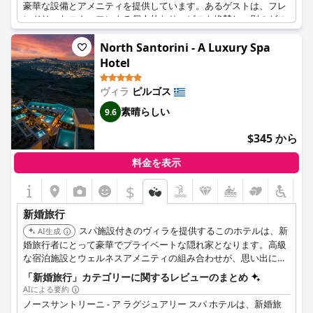
豪華な設備とアメニティを提供しています。あるゲストは、フレ
ンドリーなスタッフによる個人的なサービスを絶賛し、別のゲス
トは、新婚旅行で無料のマッサージを受けたことに言及しまし
た。ハネムーンスイートは、専用プールとサンラウンジャーを備
North Santorini - A Luxury Spa
え、プライバシーが確保されているため、強くお勧めします。ゲ
Hotel
ストのレビューでは、素敵な料理とドリンクが称賛されており、
ある旅行者は、滞在を「夢」と表現しました。ホテルの親密な雰
ヴィラ
ピルゴス
囲気はカップルに最適で、「belle découverte」および「un
素晴らしい
magnifique voyage de noce」（素晴らしい発見と壮大な新婚旅
9.6
行）となっています。
$345 から
料金を表示
$
新婚旅行
スパ施設付きのヴィラを提供するこのホテルは、新
AI生成
婚旅行者にとって豪華でプライベートな隠れ家となります。高級
な宿泊施設とウェルネスアメニティの組み合わせが、思い出に残
るリラックスした体験をお約束します。
「新婚旅行」カテゴリーに関するレビューのまとめ
AIによる要約
ノースサントリーニ - ア ラグジュアリー スパ ホテルは、新婚旅