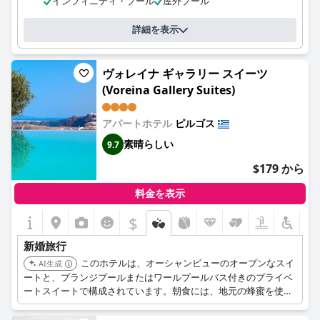
インフィニティ・プール
屋外プール
ロマンチックな休暇となります。一部のゲストから、レストラン
とルームサービスのメニュー、およびジャグジーを使用している
詳細を表示
際の水温について指摘がありましたが、全体的な経験は信じられ
ないほど素晴らしく、期待を上回ると考えられています。
ヴォレイナ ギャラリー スイーツ
(Voreina Gallery Suites)
アパートホテル
ピルゴス
素晴らしい
9.7
$179 から
料金を表示
$
新婚旅行
このホテルは、オーシャンビューのオープンなスイ
AI生成
ートと、プランジプールまたはワールプールバス付きのプライベ
ートスイートで構成されています。朝食には、地元の蜂蜜を使っ
た焼きたてのクロワッサンが含まれます。