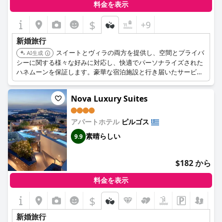
料金を表示
$
+9
新婚旅行
スイートとヴィラの両方を提供し、空間とプライバ
AI生成
シーに関する様々な好みに対応し、快適でパーソナライズされた
ハネムーンを保証します。豪華な宿泊施設と行き届いたサービス
の組み合わせが、ロマンチックな体験を向上させます。
Nova Luxury Suites
アパートホテル
ピルゴス
素晴らしい
9.9
$182 から
料金を表示
$
新婚旅行