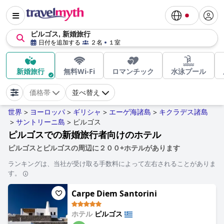
ピルゴス, 新婚旅行
日付を追加する
２名
１室
新婚旅行
無料Wi-Fi
ロマンチック
水泳プール
価格帯
並べ替え
世界
ヨーロッパ
ギリシャ
エーゲ海諸島
キクラデス諸島
>
>
>
>
サントリーニ島
ピルゴス
>
>
ピルゴスでの新婚旅行者向けのホテル
ピルゴスとピルゴスの周辺に２００+ホテルがあります
ランキングは、当社が受け取る手数料によって左右されることがありま
す。
Carpe Diem Santorini
ホテル
ピルゴス