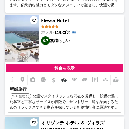
ます。伝統的な魅力とモダンなアメニティが融合し、快適で思い
出に残る新婚旅行をお約束します。
Elessa Hotel
ホテル
ピルゴス
素晴らしい
9.7
料金を表示
$
新婚旅行
快適でスタイリッシュな滞在を提供し、設備の整っ
AI生成
た客室と丁寧なサービスが特徴で、サントリーニ島を探索するた
めのリラックスできる拠点を探している新婚旅行者に最適です。
ホテルの雰囲気はロマンチックな体験を一層引き立てます。
オリゾンテ ホテル ＆ ヴィラズ