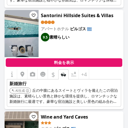
す。豪華な宿泊施設と穏やかな雰囲気は、ロマンチックな休暇に
貢献します。
Santorini Hillside Suites & Villas
アパートホテル
ピルゴス
素晴らしい
9.5
料金を表示
$
+4
新婚旅行
丘の中腹にあるスイートとヴィラを備えたこの宿泊
AI生成
施設は、素晴らしい景色と静かな環境を提供し、ロマンチックな
新婚旅行に最適です。豪華な宿泊施設と美しい景色の組み合わせ
が、思い出に残る滞在を保証します。
Wine and Yard Caves