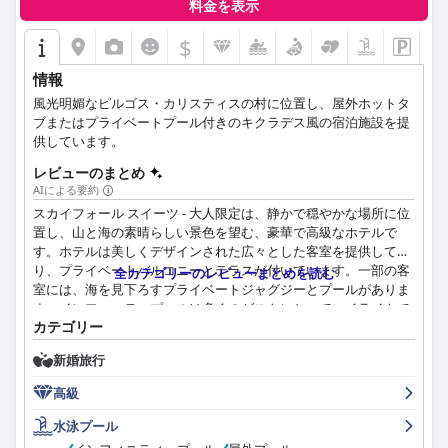
料金を表示
$
情報
風光明媚なピルゴス・カリスティスの村に位置し、屋外ホットタ
ブまたはプライベートプール付きのキクラデス風の宿泊施設を提
供しています。
レビューのまとめ
AIによる要約
スカイフォール スイーツ - 大人限定は、静かで穏やかな場所に位
置し、山と海の素晴らしい景色を望む、豪華で高級なホテルで
す。ホテルは美しくデザインされた広々とした客室を提供してお
り、プライベートバルコニーとテラスが付いています。一部の客
全カテゴリーのレビューまとめを読む
室には、海を見下ろすプライベートジャグジーとプールがありま
す。インフィニティプールは多くのゲストにとってハイライトで
カテゴリー
あり、息をのむような海の景色を提供しています。ホテルの清潔
さと品質へのこだわりは格別で、スタッフは素晴らしく、フレン
新婚旅行
ドリーで、親切で、協力的で、思いやりがあり、プロフェッショ
ナルで、気配りがあると評されています。毎朝各部屋で提供され
高級
る朝食は常に素晴らしく、ホテル内のレストランでは一流の「フ
ァインダイニング」を提供しています。ホテルは観光客の喧騒か
水泳プール
ら離れた静かなエリアに位置しており、カップルにとって完璧な