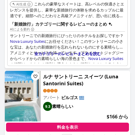
これらの豪華なスイートは、高レベルの快適さとエ
AI生成
レガンスを提供し、豪華な新婚旅行の体験を求めるカップルに最
適です。細部へのこだわりと高級アメニティが、思い出に残る滞
在を保証します。
「新婚旅行」カテゴリーに関するレビューのまとめ
AIによる要約
サントリーニでの新婚旅行にぴったりのホテルをお探しですか？
Nova Luxury Suites
にお任せください！このサントリーニの小さ
な宝は、あなたの新婚旅行を忘れられないものにする素晴らしい
アメニティとサービスを誇っています。プライベートジャグジー
全カテゴリーのレビューまとめを読む
からベッドからの素晴らしい海の景色まで、
Nova Luxury Suites
の細部は、あなたの特別な機会をさらに特別なものにするように
設計されています。荷物預かり、バスアメニティ、新鮮なリネン
などのサービスで、最高の快適さの中でリラックスして新婚旅行
ルナ サントリーニ スイーツ (Luna
を楽しむことができます。そして、世界中の新婚旅行者からの絶
Santorini Suites)
賛のレビューで、
Nova Luxury Suites
は新婚旅行の週を過ごすの
に最適な場所です。愛を祝い、この壮大な目的地で一生の思い出
アパート
ピルゴス
を作りませんか？
素晴らしい
9.3
$166 から
料金を表示