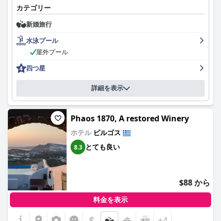
ルを楽しみながらの読書、サントリーニの空の下でのアラカルト
カテゴリー
す。朝食のオプションについては意見が分かれていますが、ほと
ディナーなど、当ホテルのレストランはあらゆるお客様のご要望
んどのゲストは、一日の始まりとして十分で満足できると考えて
にお応えします。オリゾンテスでは、さらなるリラクゼーション
新婚旅行
います。客室は一般的に清潔で設備が整っており、美しい景色や
のために、客室内またはプールサイドでのマッサージサービスも
プライベートプール付きの部屋もあります。ホテルは主に清潔さ
提供しており、この美しいギリシャの島での思い出に残るバケー
水泳プール
で高く評価されており、スタッフはすべてのプロトコルを遵守
ションスポットとなっている。
屋外プール
し、ゲストに清潔で穏やかな環境を提供しています。プールはゲ
ストから非常に高く評価されており、素晴らしいという声が多く
四つ星
聞かれます。ベッドの寝心地が良くないと感じたゲストもいます
が、ほとんどのゲストは広々とした客室に満足しています。ホテ
詳細を表示
ルはサントリーニ島での休暇に最適な選択肢であり、4つ星ホテ
ルと容易に考えられると考えるゲストもいます。プライベートプ
ールは日中のクールダウンに最適ですが、プライバシーやメンテ
Phaos 1870, A restored Winery
ナンスの問題を指摘するレビューもありました。全体的に、オリ
ゾンテス ホテル サントリーニは、卓越したスタッフと素晴らし
ホテル
ピルゴス
い景色を備えた、静かで便利なサントリーニ島での休暇に最適な
とても良い
8.3
ホテルです。
$88 から
料金を表示
$
+4