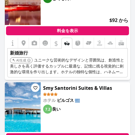
$92 から
料金を表示
$
新婚旅行
ユニークな芸術的なデザインと雰囲気は、創造性と
AI生成
美しさを高く評価するカップルに最適な、記憶に残る視覚的に刺
激的な環境を作り出します。ホテルの独特な個性は、ハネムーン
体験に特別なタッチを加えます。
Smy Santorini Suites & Villas
ホテル
ピルゴス
良い
7.2