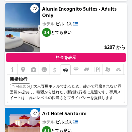
Alunia Incognito Suites - Adults
Only
ホテル
ピルゴス
とても良い
8.4
$207 から
料金を表示
$
新婚旅行
大人専用ホテルであるため、静かで邪魔されない雰
AI生成
囲気を提供し、喧騒から逃れたい新婚旅行者に最適です。専用ス
イートは、高いレベルの快適さとプライバシーを提供します。
Art Hotel Santorini
ホテル
ピルゴス
とても良い
8.1