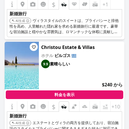
$
+1
新婚旅行
ヴィラスタイルのスイートは、プライバシーと排他
AI生成
性を高め、人里離れた隠れ家を求める新婚旅行に最適です。豪華
な宿泊施設と穏やかな雰囲気は、ロマンチックな休暇に貢献しま
す。
Christou Estate & Villas
ホテル
ピルゴス
素晴らしい
9.9
$240 から
料金を表示
$
+10
新婚旅行
エステートとヴィラの両方を提供しており、宿泊施
AI生成
設のスタイルとプライバシーに関するさまざまな好みに対応でき