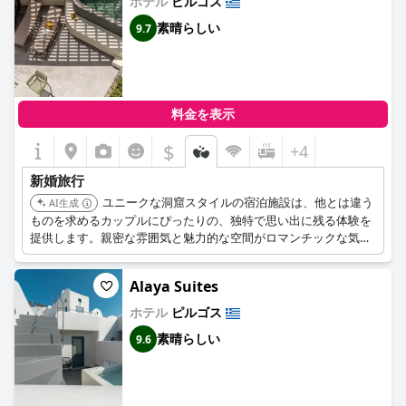
ホテル
ピルゴス
素晴らしい
9.7
料金を表示
$
+4
新婚旅行
ユニークな洞窟スタイルの宿泊施設は、他とは違う
AI生成
ものを求めるカップルにぴったりの、独特で思い出に残る体験を
提供します。親密な雰囲気と魅力的な空間がロマンチックな気分
を高めます。
Alaya Suites
ホテル
ピルゴス
素晴らしい
9.6