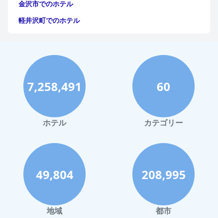
金沢市でのホテル
かわらず、全体的なフィードバックは、このホテルを、便利で快
適でホスピタリティのある滞在を求める人々にとって価値のある
軽井沢町でのホテル
選択肢として強調しています。
福岡市でのホテル
神戸市でのホテル
宮古島でのホテル
7,258,491
60
函館市でのホテル
ハワイイでのホテル
鎌倉市でのホテル
ホテル
カテゴリー
Hakataでのホテル
箱根町でのホテル
カリフォルニア州でのホテル
49,804
208,995
新潟市でのホテル
大宮市でのホテル
地域
都市