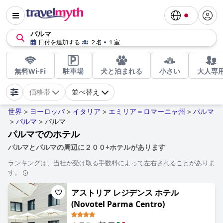
パルマ
日付を追加する
２名
１室
無料Wi-Fi
駐車場
犬と泊まれる
小さい
大人専
価格帯
並べ替え
世界
ヨーロッパ
イタリア
エミリア＝ロマーニャ州
パルマ
>
>
>
>
パルマ
パルマ
>
>
パルマでのホテル
パルマとパルマの周辺に２００+ホテルがあります
ランキングは、当社が受け取る手数料によって左右されることがありま
す。
アストリア レジデンス ホテル
(Novotel Parma Centro)