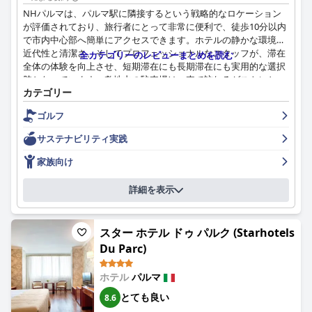
ることで印象的ですが、時々休業している場合があります。ゲス
NHパルマは、パルマ駅に隣接するという戦略的なロケーション
トは、ホテルのスタッフから提供される良い食事の推奨と、フレ
が評価されており、旅行者にとって非常に便利で、徒歩10分以内
ンドリーな歓迎に感謝しています。
で市内中心部へ簡単にアクセスできます。ホテルの静かな環境、
近代性と清潔さ、そしてプロフェッショナルなスタッフが、滞在
全カテゴリーのレビューまとめを読む
駐車場施設は、その便利さと安全性から評価されていますが、エ
全体の体験を向上させ、短期滞在にも長期滞在にも実用的な選択
リアは狭いです。敷地内駐車場は有料で利用可能であり、警備付
肢となっています。敷地内の駐車場は、車で訪れるゲストにとっ
き駐車場やプライベート中庭駐車場などのオプションは安全性を
カテゴリー
て特に価値があり、市内の交通規制区域を避けることができま
提供し、旅行者にとって実用的な選択肢となっています。
す。
ゴルフ
要約すると、ホテル・ヴェルディ・ブティックホテルは、その絶
NHパルマの朝食は、その豊富さ、バラエティ、そして品質で高
サステナビリティ実践
好のロケーション、完璧な清潔さ、非常にフレンドリーなスタッ
い評価を得ており、さまざまな食のニーズに対応する多様なオプ
フ、そして快適な寝具が評価されており、パルマへの訪問者にと
ションが用意されています。充実した整理整頓されたビュッフェ
家族向け
って素晴らしい選択肢となっています。
は、フレンドリーでプロフェッショナルなスタッフによって補完
され、時には混雑やコストに関する懸念があるものの、快適な朝
詳細を表示
の体験を生み出しています。ホテルのレストランでの夕食も好意
的で、その利便性と品質が評価されていますが、メニューの選択
肢が限られていることや価格が高いことに関する意見もありま
スター ホテル ドゥ パルク (Starhotels
す。
Du Parc)
NHパルマの客室は、広々としてモダンで清潔感があり、快適な
ベッドと手入れの行き届いた内装が特徴です。ゲストは、遮音
ホテル
パルマ
性、エレガントな内装、そして大きなバルコニーや広々としたス
とても良い
8.6
イートなどの追加特典を高く評価しており、快適な滞在に貢献し