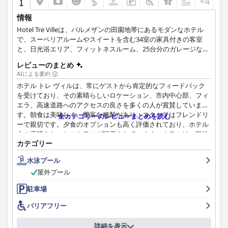
$
+4
情報
ホテルは技術的には4つ星の基準を満たしていますが、一部のゲ
ストは、特定の側面、特に朝食がこれらの期待を下回っていると
Hotel Tre Villeは、パルメザンの田園地帯にあるモダンなホテル
考えています。それでも、わずかな改善で質の高いサービスとア
で、スーペリアルームやスイートを含む34室の家具付きの客室
メニティを提供する可能性を認識しています。
と、日光浴エリア、フィットネスルーム、25台分のガレージなど
の各種施設を備えています。当ホテルは、快適なビジネスまたは
レビューのまとめ
シナ マリア ルイジアは、機能的なスペースと便利なアメニティ
リラックスした宿泊を提供するように設計されており、観光客や
AIによる要約
（空港送迎サービスや親切な受付スタッフなど）を備えているた
プライベートなグループの受け入れに適しています。パルマ市の
め、ビジネス旅行者にも好評です。客室はサイズがやや限られて
ホテル トレ ヴィルは、常にゲストから肯定的なフィードバック
見本市会場からわずか6kmで、高速道路の出口からも簡単にアク
いるかもしれませんが、宿泊施設は一般的に快適で、ビジネスニ
を受けており、その素晴らしいロケーション、市内中心部、フィ
セスできます。パルマは古くからの有名な都市で、最近ユネスコ
ーズに適しています。
エラ、高速道路へのアクセスの良さを多くの人が賞賛していま
の「食の創造都市」賞を受賞し、芸術と文化、会議とビジネスの
す。朝食は美味しく、豊富な種類があり、スタッフはフレンドリ
間の卓越性と機会の交差点を象徴しています。
全カテゴリーのレビューまとめを読む
要約すると、シナ マリア ルイジアは、便利な快適な滞在を提供
ーで親切です。夕食のオプションも高く評価されており、ホテル
することに優れており、際立った清潔さと歓迎的なスタッフが特
内の素晴らしいレストランが評価されています。ホテルは一般的
徴です。朝食の提供内容と客室の家具を少し改善することで、全
カテゴリー
に清潔で手入れが行き届いており、広々とした清潔な客室があり
体的な体験が向上し、4つ星の期待に完全に応えることができる
ます。スタッフはフレンドリーで、プロフェッショナルで、誠実
水泳プール
でしょう。
で、親切であると評されており、多くの人がゲストの滞在を特別
屋外プール
なものにするために尽力しています。無料の敷地内駐車場は便利
で安全です。ベッドについて賛否両論の意見を持つゲストもいま
駐車場
すが、全体として、ホテル トレ ヴィルは快適で歓迎的な滞在先
です。
バリアフリー
詳細を表示