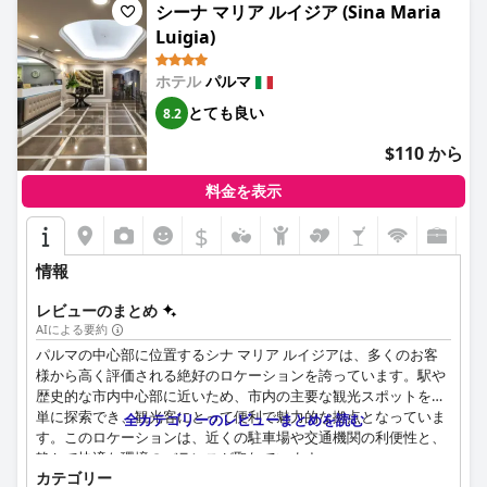
シーナ マリア ルイジア (Sina Maria
やバーに関する素晴らしい情報を提供してくれます。特に注目す
Holiday Inn Express Parmaは、快適で広々としたベッドを提供し
Luigia)
べきは、「イル・ガロ・ドーロ」やミシュランガイドに掲載され
ていますが、防水シートが不快だったり、2つのシングルベッド
ているその他の質の高い飲食店です。ホテル自体の食事の選択肢
を組み合わせたダブルベッドだったりするなどの小さな問題を指
が限られているという批判もありますが、ホテル周辺の全体的な
ホテル
パルマ
摘する人もいます。全体的なコンセンサスは、ベッドは快適な睡
食事体験は高く評価されています。
眠環境を提供しているということです。
とても良い
8.2
客室は常に清潔で快適で、ゲストが特に安眠できる大きなベッド
$110 から
3つ星ホテルとして、典型的な3つ星の設備と確かな価格と品質の
が備わっています。内装やアメニティはやや時代遅れですが、清
比率を提供し、コストパフォーマンスに優れています。清潔さ、
潔さと機能的な快適さのおかげで、客室全体の質は依然として高
料金を表示
便利なロケーション、そしておもてなしの行き届いたスタッフ
いままです。一部の客室は、家族連れに適した十分な広さがあり
が、パルマへの訪問者にとって信頼できる選択肢としての魅力を
ますが、狭い客室は窮屈に感じるかもしれません。
$
高めています。
清潔さは、ホテル・ボタンの際立った特徴の一つであり、ゲスト
情報
ビジネス旅行者にとって、高速道路に近い静かなロケーションと
は客室と共用エリアの両方の細心の注意を払ったメンテナンスに
十分な駐車場は大きな利点です。清潔で広々とした客室とプロフ
頻繁に言及しています。内装の一部は時代遅れですが、ホテルの
レビューのまとめ
ェッショナルな雰囲気は、ビジネスでの滞在に最適な選択肢とな
清潔さへのこだわりは明らかであり、高く評価されています。
AIによる要約
っています。一部の人は、ビジネス以外の旅行者にとっては受付
パルマの中心部に位置するシナ マリア ルイジアは、多くのお客
の対応が温かくないと感じるかもしれませんが、全体的にビジネ
ホテル・ボタンのスタッフは、そのフレンドリーさ、プロ意識、
様から高く評価される絶好のロケーションを誇っています。駅や
スフレンドリーな環境は強力です。
そして手助けを惜しまない姿勢が高く評価されています。温かく
歴史的な市内中心部に近いため、市内の主要な観光スポットを簡
迎え入れてくれる雰囲気は、ゲストの体験を大幅に向上させ、ス
単に探索でき、観光客にとって便利で魅力的な拠点となっていま
高速道路からのアクセスが容易で、身体障碍者用の設備を含む十
全カテゴリーのレビューまとめを読む
タッフは複数の言語に堪能で、役立つ地元の情報を提供してくれ
す。このロケーションは、近くの駐車場や交通機関の利便性と、
分な駐車場があるため、アクセシビリティも強みです。ただし、
ます。
静かで快適な環境のバランスが取れています。
すべての客室が移動が困難な人のために完全に適合されているわ
カテゴリー
けではありません。