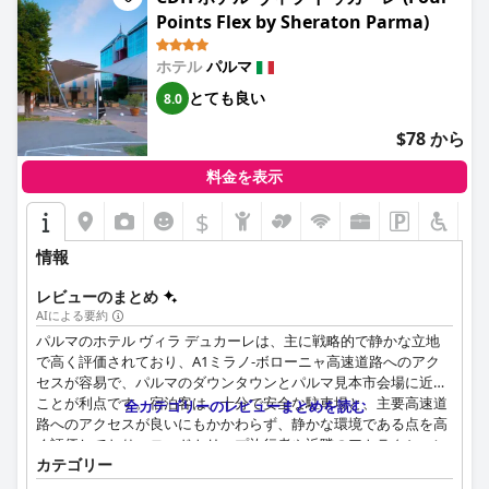
あり美味しいと評されることが多いです。ただし、果物、植物性
Points Flex by Sheraton Parma)
飲料、グルテンフリーのオプションの種類を増やすことを提案す
る人もいました。朝食スタッフによる気持ちの良いサービスは、
頻繁に称賛されています。
ホテル
パルマ
とても良い
8.0
ホテル内のダイニング体験、特にディナーは、賛否両論ありま
す。多くのゲストは料理の質を高く評価し、特にビーフフィレな
$78 から
どの料理を美味しく味わっており、値段に見合う価値があると感
じています。しかし、レストランの雰囲気、限られたメニュー、
料金を表示
品切れなどに関する批判もあり、代替の食事場所を探す人もいま
す。
$
ホテルスタッフは、フレンドリーでプロフェッショナル、そして
情報
多言語対応であると評されることが多く、ポジティブな宿泊体験
に大きく貢献しています。特に、フロントスタッフは、その気配
レビューのまとめ
りと効率性が高く評価されています。ごく一部に非友好的な言及
AIによる要約
があるものの、全体的なサービスは優れており、親切であると考
パルマのホテル ヴィラ デュカーレは、主に戦略的で静かな立地
えられています。
で高く評価されており、A1ミラノ-ボローニャ高速道路へのアク
セスが容易で、パルマのダウンタウンとパルマ見本市会場に近い
ホテル内のWi-Fiサービスは、一貫して評価されているとは言え
ことが利点です。宿泊客は、十分で安全な駐車場と、主要高速道
全カテゴリーのレビューまとめを読む
ず、特に客室やレストランでの接続性や速度に問題があるという
路へのアクセスが良いにもかかわらず、静かな環境である点を高
意見がいくつかあります。一方、駐車場は広々としていて無料、
く評価しており、ロードトリップ旅行者や近隣のアトラクション
安全であり、十分で整理されたスペースを提供しているため、高
カテゴリー
を訪れる人々に人気の選択肢となっています。
く評価されています。