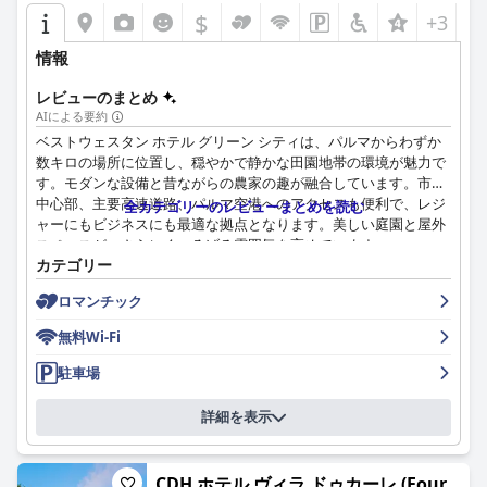
$
+3
情報
レビューのまとめ
AIによる要約
ベストウェスタン ホテル グリーン シティは、パルマからわずか
数キロの場所に位置し、穏やかで静かな田園地帯の環境が魅力で
す。モダンな設備と昔ながらの農家の趣が融合しています。市内
中心部、主要高速道路、パルマ空港へのアクセスも便利で、レジ
全カテゴリーのレビューまとめを読む
ャーにもビジネスにも最適な拠点となります。美しい庭園と屋外
スペースが、さらにくつろげる雰囲気を高めています。
カテゴリー
客室は広々として清潔でモダンであり、設備も充実しており、防
ロマンチック
音対策も施されているため、一般的に好評です。快適なベッドは
高い評価を受けており、快適な滞在をお約束します。軽微なメン
無料Wi-Fi
テナンスの問題や、4つ星ホテルへの期待に沿わない点がいくつ
か指摘されているものの、客室に対する全体的な評価は依然とし
駐車場
て肯定的です。ホテル全体の清潔さは一貫して高く評価されてお
り、客室は清潔で、芝生の手入れも行き届いています。
詳細を表示
ホテルでの朝食は、甘いものとしょっぱいものの両方が揃ってお
り、種類も豊富で美味しいと広く評価されており、ボリュームが
CDH ホテル ヴィラ ドゥカーレ (Four