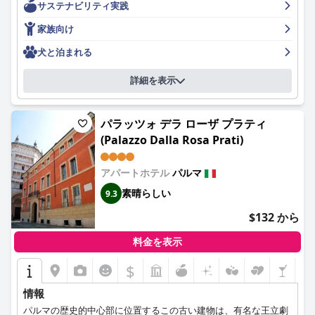
サステナビリティ実践
ています。
家族向け
宿泊客は一貫してホテルの清潔さを褒めています。客室は広々と
していて、モダンで、現代的なデザインと豊富なアメニティが備
犬と泊まれる
わっています。時折小さな問題があるものの、客室に関する全体
的な評価は非常に高く、特にその静けさと快適さが強調されてお
詳細を表示
り、それが安らかな滞在に貢献しています。家族連れのために、
ホテルは家族向けのスイートと数多くの子供向け機能を備えてお
り、家族旅行に最適な選択肢となっています。
パラッツォ デラ ローザ プラティ
(Palazzo Dalla Rosa Prati)
ノボテル パルマ チェントロでの朝食は、一般的にハイライトの1
つと見なされており、高品質の製品と地元の特産品を備えた多様
で豊富なビュッフェが特徴です。エスプレッソマシンの品質や時
アパートホテル
パルマ
折の補充の遅れなど、改善の余地がいくつか指摘されています
素晴らしい
9.3
が、朝食は満足のいく一日の始まりを提供するという点で一致し
ています。夕食の経験も好評で、特に料理の質とレストランの雰
$132 から
囲気が評価されていますが、サービスのスピードとメニューの多
様性の改善を提案する人もいます。
料金を表示
ホテルのスタッフは、そのフレンドリーさ、プロ意識、そしてゲ
$
ストを支援する意欲が高く評価されており、全体的なゲスト体験
を向上させています。さらに、安全な駐車場施設は、費用はかか
情報
りますが、その利便性とセキュリティが評価されており、ホテル
パルマの歴史的中心部に位置するこの古い建物は、有名な王立劇
のモダンで環境に優しいアメニティを反映したEV充電ステーショ