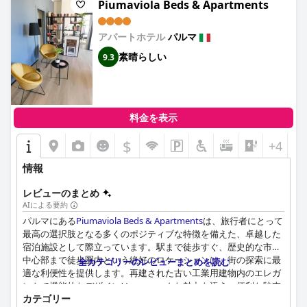
ホテルは非常に家族向けで、子供と高齢者の両方に対応できる設
Piumaviola Beds & Apartments
ています。メニューの価格と選択肢については賛否両論あります
備とサービスが整っています。家族は広々としたスイートと、家
が、全体的な感情は肯定的で、多くの人が食事の経験を楽しくて
族向けのアクティビティに関するアドバイスを提供する親切なコ
便利だと表現しています。
アパートホテル
パルマ
ンシェルジュサービスを高く評価しています。ホテルの手頃な価
格と家族中心の環境が、その魅力をさらに高めています。
素晴らしい
9.3
客室は、その清潔さ、広さ、モダンなアメニティで賞賛されてい
ます。多くの客室にバルコニーまたはテラスがあることが魅力を
快適なベッドは際立った特徴であり、一般的に大きく、豪華で、
増しており、快適な景色と追加のスペースを提供しています。一
安らかな睡眠を誘うものとして説明されています。マットレスが
部の宿泊客は騒音の問題と、必要な家具の更新またはより徹底的
硬いという意見もいくつかありますが、全体的な感情は、寝具の
な清掃に関する意見を報告しましたが、全体として、客室は快適
品質と全体的な睡眠体験に対する満足感です。
料金を表示
で歓迎的な環境を提供しています。
グランドホテル デ ラ ヴィルは、その5つ星評価に関していくつか
$
+4
ホテルは清潔さに優れており、宿泊客は頻繁に清潔な客室と、ス
の批判を受けていますが、多くのゲストはその快適さとスタッフ
イミングプールを含む手入れの行き届いた施設を強調していま
情報
の親切さを称賛しています。しかし、朝食の種類や客室のアメニ
す。毎日の清掃サービスは、滞在中にさわやかな雰囲気を提供
ティなど、改善が必要な点として、5つ星ホテルにはもっと期待
し、ホテルの歓迎的な雰囲気に貢献しています。
レビューのまとめ
している人もいます。
AIによる要約
ベストウェスタン プラス ホテル ファルネーゼのスタッフは、そ
ビジネス旅行者向けに、ホテルは設備の整った会議室と、仕事に
パルマにある
Piumaviola Beds & Apartments
は、旅行者にとって
の友好的さ、プロ意識、そして親切さで一貫して賞賛されていま
最適な静かな雰囲気を提供しています。市内中心部への近さ、効
最高の選択肢となる多くのポジティブな特徴を備えた、卓越した
す。宿泊客は、受付スタッフの効率性と清掃スタッフの勤勉なサ
率的な駐車場、そして親切なスタッフが、ビジネス目的での利用
宿泊施設として際立っています。駅まで徒歩すぐ、歴史的な市内
ービスを称賛しています。スタッフとの良好なやり取りは、全体
に好ましい選択肢となっています。
中心部まで徒歩圏内という絶好のロケーションは、街の探索に最
全カテゴリーのレビューまとめを読む
的な宿泊客の体験を大幅に向上させます。
適な利便性を提供します。再建された古い工業用建物内のエレガ
アクセシビリティも強みであり、広くて広々としたインテリアは
ントで機能的なデザインは、ユニークな魅力を添え、便利な駐車
ホテルでのWi-Fiサービスは、一般的に宿泊客の期待に応えてお
車椅子利用者にも適しており、障がいのあるゲストにとってホテ
カテゴリー
場などのアメニティは、さらに魅力を高めています。
り、多くの人がその速度と安定性を指摘していますが、ホテル内