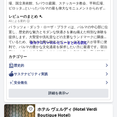
場、国立美術館、S.パウロ庭園、ステッカータ教会、平和広場、
ンが完備されています。
ピロッタ...といったパルマの最も偉大なモニュメントからわずか
な距離の豪華な宿泊施設を提供しています。
ただし、ホテルの無料Wi-Fiの利用体験はさまざまで、一部のゲス
レビューのまとめ
トは接続の問題に遭遇しており、安定したインターネット接続に
AIによる要約
大きく依存している人にとっては面倒な場合があります。ジムと
パ ラッツォ・ダッラ・ローザ・プラティは、パルマの中心部に位
ウェルネス施設は小さいながらも設備が整っており、ホテルの提
置し、歴史的な魅力とモダンな快適さを兼ね備えた特別な体験を
供価値をさらに高めています。
提供します。大聖堂や洗礼堂などの主要なランドマークに隣接し
ているため、市内の主要な観光スポットへのアクセスが非常に便
全カテゴリーのレビューまとめを読む
要約すると、ノボテル パルマ チェントロは、その戦略的なロケ
利で、パルマの豊かな文化遺産を探求したい方に最適です。宿泊
ーション、モダンで清潔なアメニティ、フレンドリーでプロフェ
客は、ホテルの中心部にありながら静かな立地を常に高く評価し
ッショナルなスタッフ、そして優れた料理で際立っており、パル
カテゴリー
ており、美術館、レストラン、ショップに近い利便性を強調して
マへの訪問者にとって強くお勧めできる宿泊施設となっていま
います。
す。
歴史的
ホテルのエレガントな内装は、歴史的な壮大さとモダンなアメニ
サステナビリティ実践
ティのバランスを保っています。広々とした清潔な客室は高く評
価されており、過去を彷彿とさせる上品な内装が称賛されていま
安全衛生
す。豪華なベッドや高品質のリネンなど、宿泊施設の快適さは、
全体的に快適な滞在に貢献しています。枕の硬さや、時折見られ
詳細を表示
る古くなった設備について、わずかな懸念を表明するゲストもい
ますが、全体的な評価は依然として肯定的です。
ホテル ヴェルディ (Hotel Verdi
パ ラッツォ・ダッラ・ローザ・プラティのスタッフは、その親切
Boutique Hotel)
さと親身な対応で高い評価を得ています。受付係から清掃スタッ