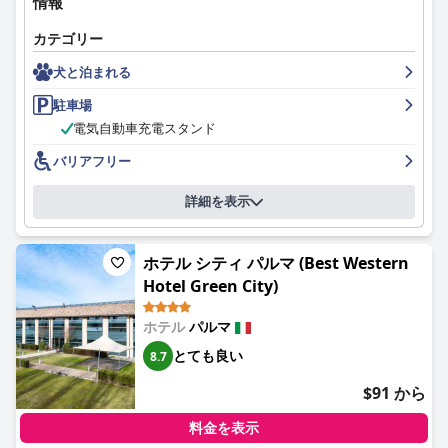
情報
Wi-Fiの体験は、接続の問題を指摘するゲストもいるなど、ややば
は、その快適さと品質で称賛されており、硬さについての賛否両
らつきがありますが、全体的な印象は許容範囲内です。駐車場は
論のレビューにもかかわらず、ほとんどの宿泊客にとって安らか
カテゴリー
高く評価されており、無料で安全で便利な場所にあります。
な夜を保証しています。
犬と泊まれる
Piumaviola Beds & Apartments
は、効率的なキーレスエントリー
要約すると、パルマのベストウェスタン プラス ホテル ファルネ
システム、エレベーターによる客室への容易なアクセス、障害の
駐車場
ーゼは、その戦略的なロケーション、優れた朝食と食事のオプシ
あるゲストへの対応など、アクセシビリティのニーズにも対応し
電気自動車充電スタンド
ョン、清潔で広々とした客室、プロフェッショナルなスタッフ、
ています。これにより、アクセシブルな宿泊施設を必要とする旅
家族向けのアメニティで高く評価されています。これらの要素の
バリアフリー
行者にとって、高く評価されている選択肢となっています。
組み合わせにより、幅広い旅行者にとって実用的で楽しい選択肢
となっています。
ロマンチックな雰囲気、考え抜かれたデザインのインテリア、そ
詳細を表示
して豪華なアメニティは、カップルにとって理想的な目的地とな
っています。さらに、ペットフレンドリーな施設であり、ペット
連れのゲストも、多少高額なペット税にもかかわらず、歓迎され
ホテル シティ パルマ (Best Western
快適に過ごせます。
Hotel Green City)
要するに、
Piumaviola Beds & Apartments
は、最高のロケーショ
ホテル
パルマ
ン、素晴らしい朝食、広々とした清潔な客室、卓越したスタッ
フ、快適なベッド、豪華なバスルーム、便利な駐車場など、包括
とても良い
8.7
的で楽しいゲストエクスペリエンスを提供しており、パルマへの
訪問者にとって強く推奨される選択肢となっています。
$91 から
料金を表示