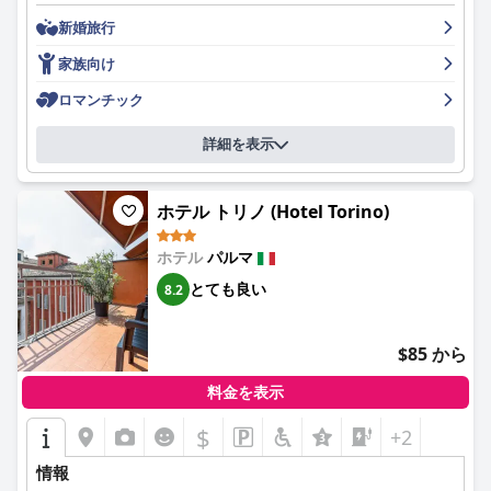
無料のWiFiサービスのレビューはまちまちで、接続の問題を経験
ホテルの朝食は、甘いものと塩辛いものの両方の好みに合わせ
するゲストもいますが、ホテルは全体でインターネットアクセス
新婚旅行
た、豊富で多様なセレクションのおかげで、概ね好評を博してい
最後に、ホテルの犬に優しいポリシーは好評であり、ペット連れ
を提供しています。広々とした客室や専用の遊び場などの家族向
ます。グルテンフリー製品や代替ミルクなど、食事の懸念事項に
でも食事エリアを含めてペットを受け入れることが評価されてお
家族向け
けの機能により、お子様連れのお客様に人気のホテルとなってい
対応できるオプションも、ポジティブな体験をさらに高めます。
り、毛皮で覆われた友人と旅行する人にとってシームレスな体験
ます。
お客様は、特にスタッフの気配りを高く評価しており、全体的な
を保証しています。
ロマンチック
満足度を高めています。ただし、飲み物ディスペンサーや時折発
ホテル・ボタンの活気あるロケーションは、地元のナイトライフ
生するサービスの混乱など、ホテルの4つ星評価に朝食がより合
要約すると、Holiday Inn Express Parmaは、旅行者、家族、ビジ
詳細を表示
に浸りたいゲストにも対応していますが、騒音が発生する可能性
うように改善できると考える人もいます。
ネス客、ペットの飼い主にとって、清潔で快適で便利な選択肢を
があります。防音対策は施されていますが、神経質な方は、賑や
提供しており、ゲストエクスペリエンスをさらに向上させるため
かな周辺地域からの騒音に注意する必要があります。
ホテルのレストランでの食事は、品質とサービスが高く評価され
の小さな改善点があります。
ホテル トリノ (Hotel Torino)
ており、お客様はよく調理された料理と丁寧なスタッフを頻繁に
3つ星ホテルとして、ホテル・ボタンは、手入れの行き届いたア
称賛しています。時折休業することもありますが、ホテルで夕食
メニティと行き届いたサービスを提供することで、典型的な期待
ホテル
パルマ
を体験した人は、素晴らしい料理について高く評価していまし
を上回っています。時代遅れであることや、特定の限られたサー
た。
とても良い
8.2
ビスに対する批判もありますが、より高い評価のホテルを上回る
満足のいく体験を常に提供しています。中心部という立地、フレ
シナ マリア ルイジアの客室は一般的に好評で、広々としていて
ンドリーなスタッフ、清潔で快適な宿泊施設が組み合わさり、ゲ
清潔で快適であると評価されています。モダンなアメニティと快
$85 から
ストにとって思い出に残る快適な滞在を保証します。
適なベッドは、安らかな滞在に貢献しますが、家具が古く、照明
を改善する必要があると述べている人もいます。全体として、客
料金を表示
室は静かで、安眠できます。
$
+2
清潔さは際立った強みであり、多くのゲストがホテルの衛生的な
環境の維持に注意を払っていることを高く評価しています。共用
情報
エリアとアメニティは、手入れが行き届いている状態であると一