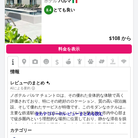
ホテル
パルマ
とても良い
8.4
$108 から
料金を表示
$
情報
レビューのまとめ
AIによる要約
ノボテル パルマ チェントロは、その優れた全体的な体験で高く
評価されており、特にその絶好のロケーション、質の高い宿泊施
設、そして優れたサービスが特徴です。このモダンなホテルは、
主要な鉄道駅のすぐそばにあり、パルマの歴史的な市内中心部ま
全カテゴリーのレビューまとめを読む
で徒歩圏内という理想的な場所に位置しており、静かな滞在を損
なうことなく利便性を提供しています。効果的な防音対策と主要
カテゴリー
な都市のアトラクションやアメニティへのアクセスが容易なた
め、レジャーとビジネスの両方の旅行者に好まれる選択肢となっ