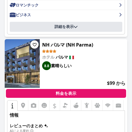
客室は清潔で快適、そして設備の整った状態であると評価されて
ロマンチック
最後に、無料Wi-Fiについては、接続が良好だったというゲストも
おり、広さ、魅力的な内装、そして非常に快適なベッドが特によ
いれば、問題に直面したというゲストもおり、評価が分かれてい
く言及されています。通りに面した一部の客室では騒音の問題が
ビジネス
ます。時折問題が発生するものの、キーとしてモバイルアプリを
発生したり、いくつかのバスルームがやや時代遅れになっている
提供するなど、テクノロジーの利便性を提供するホテルの努力は
場合もありますが、全体的な体験は非常にポジティブです。清潔
詳細を表示
高く評価されています。
さは際立った特徴であり、客室と共用エリアの両方が常に高い水
準で維持されており、快適な滞在に貢献しています。
要するに、パ ラッツォ・ダッラ・ローザ・プラティは、パルマの
中心部で歴史的な魅力、モダンな快適さ、そして卓越したサービ
NH パルマ (NH Parma)
ホテルのスタッフは、そのフレンドリーさと親切さで常に称賛を
スを提供することに優れており、街の美しさと文化に浸りたい旅
受けています。魅力的で、親切で、そして気配りがあると評さ
行者にとって、傑出した選択肢となっています。
ホテル
パルマ
れ、プロフェッショナルなサービスと貴重な観光情報を提供する
ことで、ゲストの体験を向上させています。彼らの温かく親切な
素晴らしい
8.8
態度は、温かいおもてなしの環境を保証します。
ホテル・ヴェルディでの朝食体験は、賛否両論あります。多くの
$99 から
人が新鮮で豊富な品揃えを楽しみ、利用可能なオプションの品質
と多様性を称賛しています。しかし、朝食の構成とバリエーショ
料金を表示
ンがもっと良ければ良いと感じるゲストもいます。これらのばら
つきはあるものの、朝食の質と個人的なサービスに関する肯定的
$
なフィードバックはかなりの量です。
情報
近隣の食事のオプションは高く評価されており、特に隣接するレ
ストラン「ローザ・クローチェ」はその素晴らしい料理で知られ
レビューのまとめ
ています。ホテル内のレストランも、料理とサービスが優れてい
AIによる要約