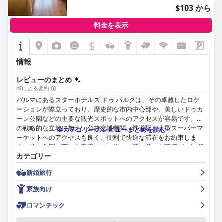
ています。多少の改修が必要な箇所があるとの言及はあるもの
$103 から
の、全体的なフィードバックは、ホテルの高い快適性とモダンな
アメニティを強調しています。
料金を表示
清潔さは際立ったハイライトであり、ホテルは常に非の打ちどこ
$
ろがないほど清潔で手入れが行き届いていると評されています。
ハウスキーピングの基準へのこだわりは、ゲストに贅沢さと快適
情報
さを提供します。NHパルマのスタッフは、そのフレンドリー
さ、親切さ、そしてプロフェッショナリズムで一貫して高い評価
レビューのまとめ
を受けており、ゲストのポジティブな体験に大きく貢献していま
AIによる要約
す。
パルマにあるスターホテルズ ドゥ パルクは、その卓越したロケ
ーションが際立っており、歴史的な市内中心部や、美しいドゥカ
ホテルでのWi-Fi体験はさまざまで、そのカバー範囲と接続を賞賛
ーレ公園などの主要な観光スポットへのアクセスが容易です。こ
するゲストもいれば、速度と安定性の問題に直面するゲストもい
の戦略的な立地に加え、公共交通機関、鉄道駅、大型スーパーマ
全カテゴリーのレビューまとめを読む
ます。ジムは小さいながらもモダンで機能的であり、基本的なワ
ーケットへのアクセスも良く、便利で快適な滞在をお約束しま
ークアウトのニーズを満たし、24時間年中無休で利用できます。
す。特に公園に面した客室では、静かで落ち着いた環境が、短期
駐車場ソリューションは概ね好評で、安全な地下駐車場は大きな
カテゴリー
滞在にも長期滞在にも適した、全体的な魅力を高めています。
メリットですが、スペースの利用可能性に課題がある場合もあり
ます。
新婚旅行
ホテルでの朝食は、その種類の豊富さ、質、そして様々な好みに
合わせた幅広い選択肢が評価されています。朝食は、素晴らし
家族向け
NHパルマは、家族連れにとって、子供連れでも快適に過ごせる
く、充実しており、ボリューム満点であり、好印象を与えていま
広々とした客室を提供しています。家族向けの雰囲気は、親切な
す。包括性やコストに関する小さな批判もありますが、フレンド
ロマンチック
スタッフとホテルが地元の観光スポットに近いことで補完されて
リーなスタッフと快適なダイニング環境に支えられ、朝食サービ
おり、子供連れの旅行者にとって魅力的な選択肢となっていま
ス全体の満足度は高いです。