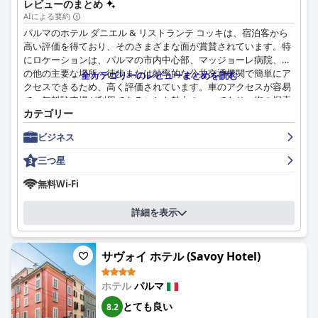
が、スタッフの全体的に高い評判を損なうものではないようで
レビューのまとめ
す。
AIによる要約
パルマのホテル ダニエル & リストランテ コッキは、宿泊客から
清潔さは強みであり、宿泊客は、完璧で手入れの行き届いた客室
高い評価を得ており、そのさまざまな面が賞賛されています。特
とバスルームを指摘していますが、外観エリアはもっと注意が必
にロケーションは、パルマの市内中心部、マッジョーレ病院、そ
要であるという言及もあります。特にダイニングエリアにおい
の他の主要な場所へ徒歩または効率的な公共交通機関で簡単にア
全カテゴリーのレビューまとめを読む
て、ホテルが高い衛生基準にコミットしていることはよく知られ
クセスできるため、高く評価されています。車のアクセスが容易
ています。
で、無料駐車場が利用できることも魅力の一つであり、街の探索
カテゴリー
や病院への訪問に最適な拠点となっています。
WiFiの体験は一貫性がなく、高速インターネットサービスを楽し
める宿泊客もいれば、特に客室で接続が不安定であると報告する
ビジネス
ホテルの朝食は、その質と種類において素晴らしい評価を受けて
宿泊客もいます。フィットネスセンターは最小限であり、より良
います。新鮮な焼き立てのクロワッサンや自家製ペストリーか
三つ星
い設備があると良いのですが、近くにジムのオプションがありま
ら、パルマハムやグルテンフリーのオプションまで、豊富な品揃
す。
えは多様な好みに対応しています。新鮮なフルーツサラダ、ヨー
無料Wi-Fi
グルト、紅茶やコーヒーのセレクションは、一日の素敵なスター
家族向けには、ホテルは子供やペットに適したアメニティ、清潔
トを保証します。朝食がすべての予約に含まれていないことや、
詳細を表示
で快適な設備、親切なスタッフなど、歓迎的な環境を提供してい
料金がやや高いと感じる宿泊客もいますが、全体的な評価は非常
ます。客室の広さや朝食の種類についての小さな批判は、全体的
に肯定的です。
に肯定的な体験を損なうものではありません。
サヴォイ ホテル (Savoy Hotel)
リストランテ コッキでの夕食は、しばしば並外れたものとして称
全体として、ホテル ヴィラ デュカーレは、優れたロケーショ
賛され、多くの滞在のハイライトとなっています。ポルチーニ茸
ン、十分な駐車場、フレンドリーなスタッフ、充実した朝食な
ホテル
パルマ
のサラダから揚げニョッコまで、卓越した料理、そしてハイレベ
ど、主要な利点を持つ快適な滞在を提供していますが、ダイニン
ルな調理技術と素晴らしいサービスが絶賛されています。人気が
とても良い
8.2
グの柔軟性、WiFiの一貫性、客室の更新など、改善の余地があり
あるため予約をお勧めしますが、高価ではあるものの、食事の質