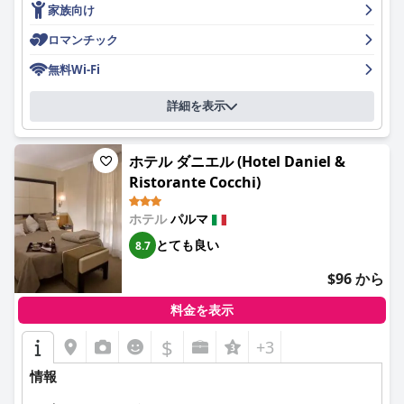
家族向け
朝食は、パン、ケーキ、フルーツ、コールドカット、チーズ、ヨ
要約すると、ベストウェスタン ホテル グリーン シティは、平和
ーグルトなど、種類と品質が豊富で広く評価されており、特に自
ロマンチック
な田園地帯の環境とモダンな快適さ、そして優れたサービスを兼
家製ケーキや様々な代替ミルクが含まれている点が称賛されてい
ね備えており、多様な旅行者にとって魅力的な選択肢となってい
ます。温かい料理の選択肢が少ないという批判もありますが、全
無料Wi-Fi
ます。このホテルは、そののどかなロケーション、清潔さ、フレ
体的な評価は肯定的で、朝食は1日の素晴らしいスタートになる
ンドリーなスタッフが際立っており、Wi-Fiやダイニング体験な
と評価されています。
詳細を表示
ど、改善の余地があるいくつかの分野もあります。
ホテル内のダイニング体験は、涼しく上品な雰囲気で、卓越した
食品品質を提供するとされています。しかし、営業時間が限られ
ホテル ダニエル (Hotel Daniel &
ていることと、簡潔なメニューは欠点となる可能性があります。
Ristorante Cocchi)
宿泊客は、レストランが閉まっている週末に特に注意し、強く推
奨されているアルメデレストランのような近隣の食事場所を探す
ようアドバイスされています。
ホテル
パルマ
とても良い
8.7
ホテルの客室については、評価が分かれています。多くの宿泊客
は、広さ、清潔さ、モダンでエレガントな内装を強調していま
$96 から
す。一部の宿泊客は、客室の狭さ、騒音、時折発生するメンテナ
ンスの問題を指摘していますが、快適な寝具と手入れの行き届い
料金を表示
た設備により、全体的な体験は肯定的です。
$
+3
スタッフは、フレンドリーさ、親切さ、プロ意識で頻繁に称賛さ
れており、ホテルでの肯定的な体験に大きく貢献しています。少
情報
数ですが、あまり良いとは言えないやり取りの事例もあります