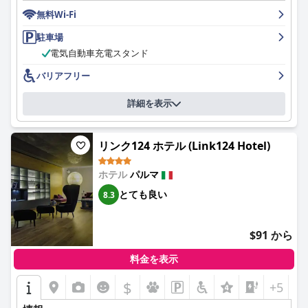
ルの魅力を高めています。
の場所によっては信号強度が変動するという報告もあります。
無料Wi-Fi
朝食は、自家製ペストリーや地元の珍味など、甘味と塩味の両方
要するに、グランドホテル デ ラ ヴィルは、その絶好のロケーシ
から豊富な選択肢がある素晴らしい体験です。ゲストは、寛大で
ホテルプールは小規模ながらも好評で、清潔さとリラックスでき
駐車場
ョン、快適で広々とした客室、優れた朝食と夕食のサービス、そ
丁寧に用意された品揃えと、朝食エリアの居心地の良い雰囲気を
る雰囲気で評価されています。宿泊客にとって素敵な隠れ家とな
電気自動車充電スタンド
してプロフェッショナルで歓迎的なスタッフにより際立ってお
頻繁に称賛しています。
りますが、営業時間Limitedなのが少し不便だと感じる人もいま
り、レジャー、ビジネス、そして家族旅行者にとって非常にお勧
した。
バリアフリー
めの選択肢となっています。
Piumaviolaの客室とアパートメントは、広々としていてモダン
で、完璧に手入れされています。高品質の家具、マルチメディア
無料駐車場は注目に値する利点であり、宿泊客は十分な監視付き
詳細を表示
スマートテレビ、設備の整ったキッチン、ハイドロマッサージバ
駐車場と、テスラの充電ステーションなどの追加の利便性を称賛
ス付きの豪華なバスルームが備わっています。清潔さは非常に高
しています。これにより、ベストウェスタン プラス ホテル ファ
く評価されており、客室は清潔で快適な家具が備わっていると評
ルネーゼは、車での旅行者にとって優れた選択肢となっていま
リンク124 ホテル (Link124 Hotel)
され、平和でリラックスできる雰囲気を醸し出しています。
す。
ホストのマリアンナ、フランチェスカ、ジュリアーノ氏を含むス
ホテル
パルマ
ホテルのEV充電ステーションは、電気自動車の所有者にとって魅
タッフは、そのフレンドリーさ、親切さ、そして行き届いたサー
力を高め、手間のかからない充電ソリューションを提供していま
とても良い
8.3
ビスで広く称賛されています。彼らの献身は、ゲストに歓迎され
す。充電施設に問題が発生した宿泊客もいましたが、全体的な可
ていると感じさせ、手厚いおもてなしを提供し、ポジティブなゲ
用性は貴重なアメニティと見なされています。
ストエクスペリエンスに大きく貢献しています。
$91 から
家族は、適切な部屋のサイズ、ベビーベッド、子供が楽しめるプ
ベッドの品質もまた、多くのゲストが非常に快適だと感じ、安ら
ールなどの家族向けアメニティを備えたホテルが快適だと感じて
料金を表示
かな夜の睡眠を保証する、もう一つのハイライトです。バスルー
います。一部のファミリールームはやや狭いと感じられています
ムのジャグジーとワールプールのバスタブは、贅沢さを添え、魅
が、全体的な体験は肯定的です。
$
+5
力的なリラックス機能を提供しています。
最後に、ベストウェスタン プラス ホテル ファルネーゼのベッド