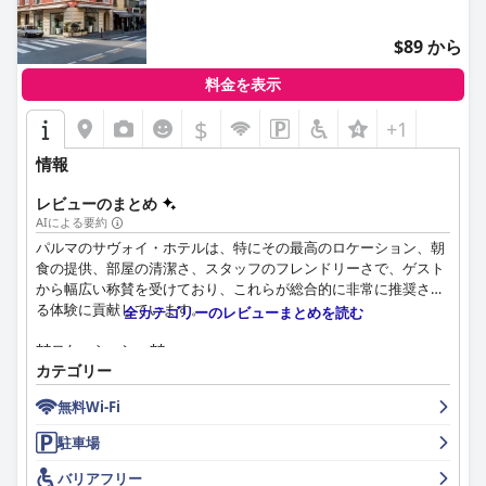
ます。
の高さと豊富なワインリストは、その価値に見合うものです。
$89 から
客室は、清潔さ、モダンなデザイン、快適さが評価されていま
す。客室は手入れが行き届いており、防音対策が施され、必要な
料金を表示
アメニティ、特に気の利いたミニバーが完備されています。一部
の意見では、客室の広さが狭いという声もありますが、清潔さと
$
+1
全体的な快適さが、これらの懸念を軽減することがよくありま
す。
情報
ホテル ダニエル & リストランテ コッキ全体を通して、清潔さは
レビューのまとめ
一貫して称賛されており、行き届いたハウスキーピングスタッフ
AIによる要約
のおかげで、客室と共用エリアの両方が清潔な状態に保たれてい
パルマのサヴォイ・ホテルは、特にその最高のロケーション、朝
ます。
食の提供、部屋の清潔さ、スタッフのフレンドリーさで、ゲスト
から幅広い称賛を受けており、これらが総合的に非常に推奨され
スタッフは、フレンドリーさ、プロ意識、そして手助けを惜しま
る体験に貢献しています。
全カテゴリーのレビューまとめを読む
ない姿勢が高く評価されています。効率的な受付サービスから役
立つ案内まで、チームの努力は、歓迎的で親切な雰囲気を作り出
**ロケーション：**
すのに貢献しています。ごく少数ですが、時折態度に問題がある
ホテルは、鉄道駅と歴史的な旧市街の間に位置する戦略的な立地
カテゴリー
という意見もありましたが、ほとんどの意見は、スタッフが宿泊
で賞賛されており、主要な観光スポット、カフェ、ショップ、ガ
客の体験に良い影響を与えていることを強調しています。
無料Wi-Fi
リバルディ広場へのアクセスが容易です。徒歩で市内のハイライ
トを探索できる利便性と、近くにある多くの駐車場オプション
駐車場
快適なベッドは、客室全体の快適さを補完し、硬めのマットレス
が、全体的なゲストエクスペリエンスを向上させています。静か
や枕に関するまれな意見はあるものの、宿泊客に安らかな睡眠を
でモダンな客室、行き届いたスタッフ、快適なアメニティもホテ
バリアフリー
保証します。ほとんどのレビューは、これらの宿泊施設によって