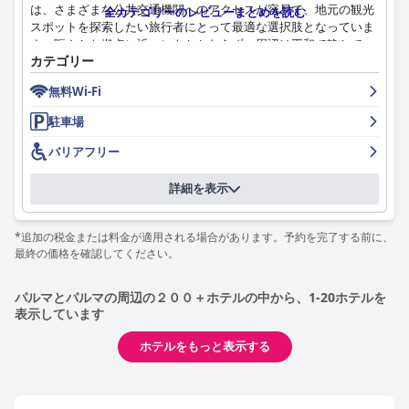
は、さまざまな公共交通機関へのアクセスが容易で、地元の観光
全カテゴリーのレビューまとめを読む
スポットを探索したい旅行者にとって最適な選択肢となっていま
す。賑やかな拠点に近いにもかかわらず、周辺は平和で静かで、
カテゴリー
ゲスト体験をさらに向上させます。
無料Wi-Fi
ホテルでの朝食は、その品質、種類、豊富な品揃えが高く評価さ
れており、美味しいペストリー、上質なチーズ、淹れたてのコー
駐車場
ヒーが特徴です。スタッフのフレンドリーなサービスが朝食体験
をさらに高めます。時折、より多様なオプションが必要であると
バリアフリー
いう批判もありますが、全体的な評価は肯定的です。
詳細を表示
センチュリー ホテル (Century Hotel)
の客室は、広々としていて
清潔で快適であり、モダンな内装と効率的なエアコンが完備され
ているとよく言われています。毎日の清掃サービスとマットレス
*追加の税金または料金が適用される場合があります。予約を完了する前に、
の品質が安らかな滞在に貢献していますが、一部のゲストからは
最終の価格を確認してください。
軽微なメンテナンスの問題や部屋のサイズのばらつきが指摘され
ています。
パルマとパルマの周辺の２００＋ホテルの中から、1-20ホテルを
表示しています
清潔さもまた、大きな利点です。ほとんどの人は、ホテルが非常
に清潔で手入れが行き届いており、特に現在進行中のパンデミッ
ホテルをもっと表示する
クの間、衛生基準を遵守していると考えています。ただし、時代
遅れの家具や、一部のエリアでのより徹底的な清掃の必要性に関
する不満が時折あります。