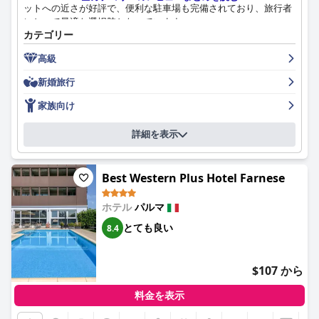
スタッフのフレンドリーさ、気配り、プロ意識が頻繁に言及され
ットへの近さが好評で、便利な駐車場も完備されており、旅行者
ており、ゲストは大切にされていると感じ、手厚いケアを受けて
にとって最適な選択肢となっています。
いると感じています。特にフロントデスクと受付チームは、その
カテゴリー
効率性と親切さで称賛されており、スムーズなチェックインプロ
ホテルの朝食は、新鮮なフルーツ、パルマハム、様々な甘くてお
セスと、ホテル全体に歓迎的な雰囲気をもたらしています。
高級
いしいオプションなど、ボリューム満点で質の高い内容で、概ね
好評を得ています。テラスでの食事やフレンドリーなスタッフに
新婚旅行
スターホテルズ ドゥ パルクの無料Wi-Fiサービスは、一般的にそ
ついても言及されており、雰囲気も楽しまれています。パンの種
の信頼性と速度で高く評価されています。客室での接続に時折問
類については若干の批判もありますが、朝食サービスは清潔さと
家族向け
題が発生するにもかかわらず、特にサービスが優れている公共エ
組織性で評価されています。
リアでは、全体的なインターネットアクセスは良好であるとゲス
詳細を表示
トは考えています。
ホテルのレストランでのディナーは、常に高い水準、質の高い郷
土料理、居心地の良い雰囲気で賞賛されています。スタッフのフ
ジム施設は、設備は多少古いものの、設備が整っていて便利であ
レンドリーさと気配りも食事の体験をさらに高めていますが、サ
ると肯定的なフィードバックを受けています。フィットネスセン
Best Western Plus Hotel Farnese
ービスが遅い場合もあります。全体として、レストランは、その
ターの存在は、旅行中にトレーニングルーチンを維持したいと考
優れた料理、高品質のワイン、そして魅力的な雰囲気で高く評価
えているゲストに高く評価されています。
ホテル
パルマ
されています。
とても良い
8.4
ホテルでの駐車場オプションは便利で、整理されており、無料駐
グランドホテル デ ラ ヴィルの客室は、その広さ、快適さ、そし
車場が利用可能な場合も多いですが、数に限りがあります。地下
てモダンなアメニティで評価されています。エレガントな内装、
ガレージは安全でアクセスしやすく、特に電気自動車の所有者に
効果的な防音性、そして快適なベッドが、安らかな滞在に貢献し
$107 から
とっては、無料で駐車できるため、より好ましい選択肢です。
ているとゲストは述べています。電球が時々切れているなどの小
さな問題も指摘されていますが、客室の清潔さと洗練さは広く評
料金を表示
スターホテルズ ドゥ パルクは、特に家族連れに高く評価されて
価されています。
おり、広々とした、設備の整った客室と、家族向けの様々なアメ