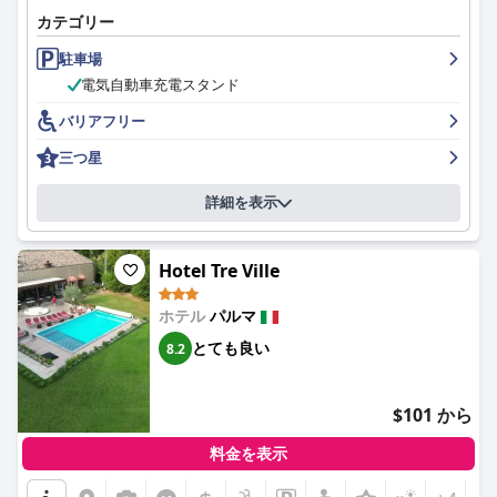
貫して肯定的な評価を受けています。
カテゴリー
スタッフは、そのプロ意識と親しみやすさが常に称賛されてお
駐車場
り、温かく歓迎的な雰囲気を作り出しています。お客様は、特に
電気自動車充電スタンド
効率的で親切な受付スタッフに感謝しており、全体的に快適な体
バリアフリー
験に貢献しています。
三つ星
WiFiサービスは、一部の客室で接続が弱いなど、一貫性がない場
合がありますが、多くのゲストは共用エリアで十分に強く、ニー
ズを満たすのに十分であると感じています。
詳細を表示
家族連れのお客様は、広々とした快適な客室、朝食時のハイチェ
ア、そして全体的に家族向けの環境を備えたホテルが非常に快適
Hotel Tre Ville
であると感じています。これらの機能により、家族連れに適した
選択肢となっています。
ホテル
パルマ
とても良い
8.2
近隣のナイトライフからの騒音が発生することもありますが、ほ
とんどのお客様は、パルマの活気に満ちた夜のシーンを楽しむの
に最適な場所であると感じています。
$101 から
ベッドについては、多くのゲストがその快適さを高く評価してい
ますが、サイズやマットレスの硬さに関する問題について言及し
料金を表示
ている人もいます。全体として、快適な寝具はプラスと見なされ
ています。