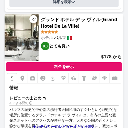
詳細を表示
す。ベッドの快適さはホテルの特筆すべきハイライトであり、多
くのゲストがその品質と快適さを賞賛しており、安らかな滞在に
ホテルのレストランの評価は分かれています。料理の質と優れた
貢献しています。
サービスを高く評価する人も多いですが、料理の準備やカスタマ
グランド ホテル デ ラ ヴィル (Grand
ーサービスの一貫性のなさを指摘する人もいます。時折サービス
全体として、NHパルマは、モダンで清潔、そして便利なロケー
Hotel De La Ville)
が遅かったり、特定の料理に不満があったりするにもかかわら
ションにあるホテルとして際立っており、優れたアメニティ、プ
ず、全体的な食事体験は好意的であり、スタッフの気配りや親切
ロフェッショナルなスタッフ、そして快適な宿泊施設が、パルマ
さを強調するゲストもいます。
ホテル
パルマ
を訪れる旅行者にとって魅力的な選択肢となっています。
とても良い
8.3
スターホテルズ ドゥ パルクの客室は、広さ、清潔さ、快適さで
高く評価されています。ヴィンテージやアールデコの家具を使っ
$178 から
たクラシックなスタイルが、ホテルの魅力を高めています。モダ
ンなアメニティと、考え抜かれた客室のレイアウトは、多少古め
料金を表示
かしい内装や、時折発生する防音性の問題にもかかわらず、宿泊
を快適で楽しいものにしています。プロフェッショナルで親切な
$
スタッフと、頻繁に行われる無料の客室アップグレードが、滞在
体験全体を向上させています。
情報
清潔さは一貫して強みであり、ホテルは客室の清潔さと、手入れ
レビューのまとめ
の行き届いた施設で高い評価を得ています。勤勉でフレンドリー
AIによる要約
な清掃スタッフが、衛生的で快適な環境を確保し、わずかなメン
パルマの歴史的中心部の歩行者天国区域のすぐ外という理想的な
テナンスの必要性にもかかわらず、ホテルの清潔さに対する評判
場所に位置するグランドホテル デ ラ ヴィルは、市内の主要な観
を強化しています。
光スポットへのアクセスが便利な一方、大きな公園の近くという
静かな環境を提供しています。ショップ、レストラン、観光スポ
全カテゴリーのレビューまとめを読む