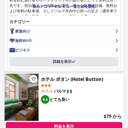
転を好む旅行者やロードトリップ中の旅行者にとって便利な滞在
てのお客様に快適で歓迎的な滞在を保証します。
先です。宿泊客は、その静かな環境、優れた駐車場設備、無料お
全カテゴリーのレビューまとめを読む
よび有料の駐車場、そしてパルマ市内中心部への近さ（通常車で
**スタッフ：**
10分）を高く評価しています。やや郊外に位置していますが、そ
ホテルのスタッフは、そのフレンドリーさ、親切さ、プロ意識で
カテゴリー
のロケーションは街の喧騒から離れた静けさを保証します。
非常に高い評価を受けています。受付から朝食エリアまで、ゲス
トは常に、歓迎的でサービス志向の体験を提供するスタッフとの
家族向け
ホテルの朝食は、そのバラエティ、豊富さ、そして質の高さで一
肯定的なやり取りを報告しています。スタッフによる行き届いた
貫して高い評価を得ています。宿泊客は甘いものと塩辛いものの
無料Wi-Fi
効率的なサービスは、ゲストの全体的な満足度に大きく貢献して
両方のオプションを楽しんでおり、新鮮な食材が頻繁に評価され
います。
ています。いくつかの塩辛いものの選択肢の少なさや時折の混雑
ビジネス
などのわずかな不便さを感じる人もいますが、宿泊料金に朝食が
**Wi-Fi：**
含まれていることは価値を高め、満足のいくゲストエクスペリエ
詳細を表示
ホテルのWi-Fiサービスは好評であり、多くのゲストがその信頼性
ンスに貢献しています。
と高品質を指摘しています。一貫して高性能なインターネットサ
ービスは、ゲストの期待を満たし、しばしばそれを超える主要な
ホテルのレストランでの夕食は、賛否両論あります。料理の質と
ホテル ボタン (Hotel Button)
機能です。
公正な価格設定を評価する人もいますが、レストランの営業時間
の不安定さや、時折料理の質が低いことに失望する人もいます。
**駐車場：**
ホテル
パルマ
これらの矛盾にもかかわらず、夕食の提供は利便性を提供し、特
ホテルに直接駐車できる場所は限られていますが、ゲストは近く
にレストランが午後10時まで営業していることは便利です。
とても良い
8.4
にあるさまざまな駐車場ソリューションに感謝しています。ホテ
ルから徒歩ですぐの駐車場や公共スペースがあり、手頃な料金で
Holiday Inn Express Parmaの客室は、清潔さ、モダンなデザイ
利用できます。狭いスペースや利用制限に関する報告もあります
ン、快適さで賞賛されています。宿泊客は、大きくて快適なベッ
$79 から
が、全体的な近さと複数の駐車場の選択肢により、比較的手間の
ドと手入れの行き届いた施設を主な利点として強調しています。
かからない体験が可能です。
一部の客室は大人数のグループには少し狭いかもしれませんが、
料金を表示