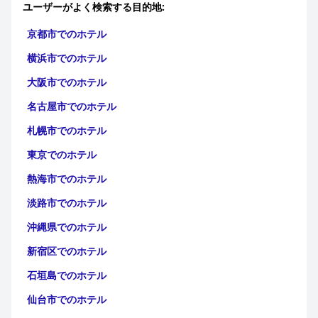
ユーザーがよく検索する目的地:
ホテルスタッフは、その親切さ、プロ意識、および進んで支援す
る姿勢で一貫して称賛を受けています。ゲストは、さまざまな部
京都市でのホテル
門のチームが提供するフレンドリーで丁寧なサービスに感謝して
おり、全体的なホスピタリティ体験を向上させています。
横浜市でのホテル
Wi-Fi 接続は概ね堅牢で信頼性が高いと評価されていますが、一
大阪市でのホテル
部のゲストは断続的な問題があると報告しています。駐車場施設
は実用的で費用対効果が高いと見なされており、車両で旅行する
名古屋市でのホテル
旅行者に安心感を与える安全な地下スペースを提供しています。
札幌市でのホテル
肯定的なフィードバックでは、ホテルのベッドの並外れた快適さ
東京でのホテル
も強調されており、多くのゲストが広々として快適でモダンな睡
眠環境についてコメントしています。一部の人はベッドが硬すぎ
熱海市でのホテル
ると感じていますが、一般的な意見は好意的です。
淡路市でのホテル
センチュリー ホテル (Century Hotel)
のアクセシビリティ機能と
ペットフレンドリーなポリシーにより、特定のニーズを持つ旅行
沖縄県でのホテル
者にとって最適な選択肢となっています。ホテルは広々としたモ
ダンな客室で車椅子利用者を収容し、追加料金なしで手間のかか
新宿区でのホテル
らないペット体験を提供しています。
石垣島でのホテル
短い滞在や他の目的地への途中降機には適していますが、一部の
仙台市でのホテル
ゲストは、特定の施設を更新して3つ星の期待にさらに合致させ
ることで恩恵を受ける可能性があると感じています。それにもか