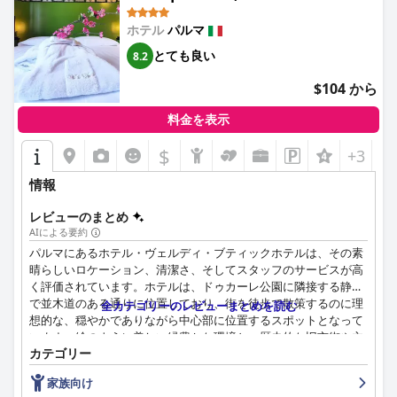
フまで、チームはその温かさ、プロ意識、レストランの予約や道
案内など、あらゆるニーズに喜んで対応することで知られていま
ホテル
パルマ
す。この卓越したサービスは、温かい雰囲気を高め、ゲストの満
とても良い
8.2
足度に大きく貢献しています。
$104 から
清潔さも、パ ラッツォ・ダッラ・ローザ・プラティの強みです。
客室と共用エリアの清潔さは、ゲストから頻繁に指摘されてお
料金を表示
り、毎日の清掃サービスが高水準を維持しています。歴史的な建
物自体も手入れが行き届いており、美しく維持されており、全体
$
+3
的な魅力を高めています。
情報
ホテルとその周辺での食事体験も、肯定的な評価を受けていま
す。近くのカフェを利用する朝食の手配は、種類や利便性の点で
レビューのまとめ
改善の余地がありますが、ホテルが推奨する食事のオプションは
AIによる要約
高く評価されています。ミシュランの星を獲得したLa Forchetta
パルマにあるホテル・ヴェルディ・ブティックホテルは、その素
を含む、一流レストランに近いことが、ゲストの美食体験を豊か
晴らしいロケーション、清潔さ、そしてスタッフのサービスが高
にしています。
く評価されています。ホテルは、ドゥカーレ公園に隣接する静か
で並木道のある通りに位置しており、街を徒歩で散策するのに理
全カテゴリーのレビューまとめを読む
駐車場は、交通規制区域に位置しているにもかかわらず、整った
想的な、穏やかでありながら中心部に位置するスポットとなって
バレーサービスによって便利になっています。一部のゲストは費
います。絵のように美しい緑豊かな環境と、歴史的な旧市街や主
用が少し高いと感じるものの、駐車の容易さを高く評価していま
カテゴリー
要な観光スポットへの便利な近さは、静けさとアクセスの良さの
す。さまざまな駐車場オプションが利用できることも、ホテルの
完璧なバランスを提供しています。
実用性を高めています。
家族向け