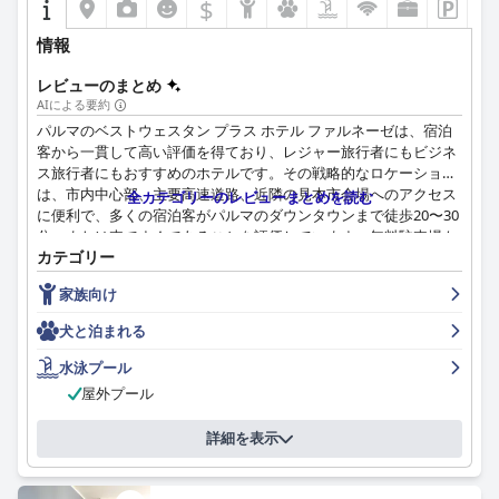
$
ニティとサービスを提供しています。若いゲストに対するスタッ
ホテルは高い清潔基準を維持しており、客室と共用エリアの両方
フの親切さ、赤ちゃんのためのランドリーサービスや、あらゆる
が常に清潔であるとゲストは述べています。ほこりっぽさに関す
情報
年齢層に対応するバランスの取れた朝食ビュッフェなどの心遣い
るいくつかの孤立した苦情はありますが、全体的な印象は、手入
は、非常に好意的な家族での滞在体験に貢献しています。
れの行き届いた環境であるということです。
レビューのまとめ
AIによる要約
グランドホテル デ ラ ヴィルのスタッフは、その温かさ、プロ意
パルマのベストウェスタン プラス ホテル ファルネーゼは、宿泊
識、そして親切さで感銘を与えます。ゲストは一貫して、気配り
客から一貫して高い評価を得ており、レジャー旅行者にもビジネ
のある丁寧なスタッフとの肯定的なやり取りを報告しており、ス
ス旅行者にもおすすめのホテルです。その戦略的なロケーション
タッフは快適な滞在を確保するために全力を尽くしています。友
は、市内中心部、主要高速道路、近隣の見本市会場へのアクセス
全カテゴリーのレビューまとめを読む
好的でない場面もいくつか指摘されていますが、全体的な優れた
に便利で、多くの宿泊客がパルマのダウンタウンまで徒歩20〜30
サービスを覆い隠すものではありません。
分、または車ですぐであることを評価しています。無料駐車場も
カテゴリー
利便性を高めていますが、公共交通機関の選択肢が限られている
ゲストは一般的に、無料Wi-Fiサービスは信頼性が高く、適切であ
ことや、時折孤立していることを指摘する人もいました。
ると考えていますが、電波が弱いと感じたり、インターネットア
家族向け
クセスに料金を支払う必要があることに不満を感じたりする人も
朝食は、その種類と価値が一般的に賞賛されており、控えめな料
犬と泊まれる
います。それでも、ほとんどのフィードバックは、Wi-Fiがほとん
金で甘くておいしいオプションが豊富に用意されています。スク
どの旅行者のニーズを満たしていることを示しています。
ランブルエッグ、ベーコン、自家製ペストリー、ヨーグルトなど
水泳プール
が特に高く評価されています。一部の宿泊客は朝食が控えめだと
屋外プール
ホテルの駐車場は、その利便性、安全性、そしてアクセス性で高
感じましたが、全体的な意見は、充実していて手頃な価格の朝食
く評価されています。ゲストは、地下駐車場を簡単に利用できる
であるという点で一致しています。
こと、そして駐車場と荷物の管理におけるコンシェルジュサービ
詳細を表示
スの親切さを評価しています。
ホテルでの食事は際立っており、多くの宿泊客が地元の料理の質
と、特にマルコのようなスタッフによる丁寧なサービスを称賛し