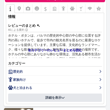
全体的な客室のセットアップは必要なアメニティを備えており、
**ベッド：**
期待に応えています。冷蔵庫の追加や温度管理の改善は、エクス
$
ベッドの快適さは際立った特徴であり、ゲストは繰り返しそれら
ペリエンスを向上させる可能性があります。
を非常に快適であると表現し、安らかな夜の睡眠に貢献していま
情報
す。ベッドの広さと適切な硬さは、部屋全体の快適さを高めま
清潔さは際立った特徴であり、客室と共用エリアの両方が高い水
す。
準で維持されています。ホテルの常に清潔で居心地の良い環境
レビューのまとめ
は、フレンドリーで効率的なスタッフによって強化され、宿泊客
AIによる要約
**四つ星評価：**
に好印象を与えます。
ホテル・ボタンは、パルマの歴史的中心部の中心部に位置する評
ただし、いくつかのレビューでは、ホテルの施設とサービスが典
判の高いホテルで、徒歩で市内の観光名所を巡るのに最適なロケ
型的な四つ星の基準に完全には合致していないことが示唆されて
ホテルのスタッフは、温かさ、親切さ、多言語対応能力で頻繁に
ーションを提供しています。主要な広場、文化的なランドマー
いることに注意する必要があります。ゲストは、この評価のホテ
称賛され、快適な滞在に貢献しています。ほとんどのやり取りは
ク、様々な飲食店に近いため、観光客にとって絶好の場所です。
ルに期待されるよりも小さくてシンプルな部屋を報告し、四つ星
全カテゴリーのレビューまとめを読む
好意的ですが、一部の宿泊客はあまり好ましくない経験を報告し
ホテルの中心部にありながら静かな環境は、活気ある都市生活か
の指定はやや意欲的なものである可能性があることを示していま
ていますが、これらは例外です。
らすぐの場所にいながら、穏やかな宿泊を保証します。公共駐車
す。
カテゴリー
場や駅へのアクセスなどの追加の利便性も、その魅力をさらに高
Wi-Fiは賛否両論あります。十分で安定していると感じる人もいれ
めています。
要約すると、サヴォイ・ホテルは、その最高のロケーション、素
ば、接続や速度に時折問題が発生する人もいます。ただし、無料
歴史的
晴らしい朝食の提供、清潔さ、卓越したスタッフサービスに優れ
で無制限にアクセスできるため、基本的なニーズは概ね満たされ
ホテル・ボタンでの朝食は、その質と種類が非常に高く評価され
ており、旅行者にとって人気の選択肢となっています。四つ星の
家族向け
ています。
ており、地元の特産品を含むバラエティ豊かなビュッフェを楽し
分類に批判的な意見もありますが、全体的な体験は依然として非
めます。朝食の体験は概ね満足のいくものですが、品揃えの幅広
常にポジティブで満足のいくものです。
犬と泊まれる
家族連れやペット連れに優しい雰囲気で、ホテルは家族やペット
さや補充の速さに対する要望も時折あります。ロビーにある24時
と旅行する人によく対応しています。広々としたファミリールー
間利用可能なコーヒーメーカーは、ゲストにとってありがたい便
詳細を表示
ムと、子供やペットに対する歓迎的な姿勢は、時折ハイチェアや
利な設備です。
ベビーベッドが不足するなどの小さな問題にもかかわらず、便利
な選択肢となっています。
周辺地域には多くの飲食店があり、スタッフは地元のレストラン