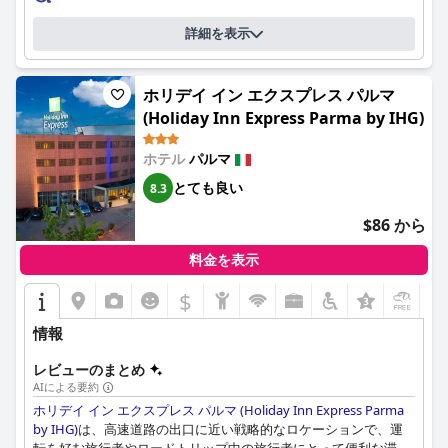
ルの魅力をさらに高めています。
促進される質の高い睡眠を強調しています。
詳細を表示
**朝食：**
3つ星ホテルとしては、ホテル ダニエル & リストランテ コッキは
ゲストは一貫して朝食体験を素晴らしいと評価しており、その多
しばしば期待を上回り、価格に見合う価値を提供しています。こ
様性と高品質な食材を指摘しています。焼きたてのパンケーキ、
のホテルは、機能的な設備、会議室、生産性を高める環境を提供
ホリデイ イン エクスプレス パルマ
カプチーノ、新鮮なジュースや地元の珍味など、甘くて風味豊か
しており、ビジネス旅行者にも高く評価されています。基本的な
(Holiday Inn Express Parma by IHG)
な料理の組み合わせが特に賞賛されています。いくつかのコメン
ロビーではありますが、プロフェッショナルな水準と包括的なビ
トではバラエティの改善が提案されていますが、朝食は概ね豊か
ジネスサービスは、旅行者の基本的なニーズを満たしています。
で豊富で満足できるものであり、行き届いたスタッフが迅速で楽
ホテル
パルマ
しいサービスを保証している点で高く評価されています。
全体として、ホテル ダニエル & リストランテ コッキは、戦略的
とても良い
8.3
なロケーション、素晴らしい食事体験、快適さ、そして清潔さで
**部屋：**
$86 から
高く評価されており、レジャーとビジネスの両方の旅行者にとっ
ホテルの部屋は、その清潔さ、モダンなデザイン、機能性で広く
て人気の選択肢となっています。
評価されています。ゲストは、エアコン、ミニバー、テレビなど
料金を表示
の必要なアメニティが完備された、手入れの行き届いた静かで快
適な環境を高く評価しています。一部の部屋は狭いかもしれませ
$
+1
んが、全体的な広さ、効果的なエアコン、清潔でよく構造化され
たバスルームが頻繁に強調されています。特定の部屋の天井が高
情報
いことも、広さと快適さをさらに高めています。
レビューのまとめ
**清潔さ：**
AIによる要約
非の打ちどころのない清潔さはサヴォイ・ホテルの特徴であり、
ホリデイ イン エクスプレス パルマ (Holiday Inn Express Parma
多くのレビューが部屋と公共エリアの完璧な状態を称賛していま
by IHG)
は、高速道路の出口に近い戦略的なロケーションで、運
す。モダンで機能的なデザインは、高い衛生基準を補完し、すべ