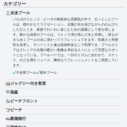
カテゴリー
水泳プール
パルガのリヒノス・ビーチの牧歌的な雰囲気の中で、広々としたプー
ルは、穏やかなリラクゼーション、太陽の光を浴びながらののんびり
したひととき、家族でわいわい楽しむための楽園として姿を現しま
す。静かな紺碧のプールは、リヒノス湾の澄んだ水と共鳴し、誰もが
きらめくプールの水に浸かってリフレッシュできます。快適さと利便
性を追求し、サンベッドと傘は追加料金なしで利用でき、プールエリ
アはグレシアの太陽の暖かい抱擁を求める人々にとって完璧なスポッ
トとなっている。プールバーでは、一日のリズムに合わせて、スナッ
ク、のどを潤すジュース、爽快なリフレッシュメントをご用意してい
ます。
子供用プール
屋外プール
ジャグジー付き客室
高級
ビーチフロント
ビーチ
新婚旅行