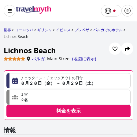
世界
>
ヨーロッパ
>
ギリシャ
>
イピロス
>
プレベザ
>
パルガでのホテル
>
Lichnos Beach
Lichnos Beach
パルガ
,
Main Street
(
地図に表示
)
チェックイン・チェックアウトの日付
８月２８日（金） ～ ８月２９日（土）
１室
２名
料金を表示
情報