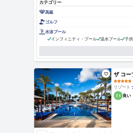
カテゴリー
高級
ゴルフ
水泳プール
インフィニティ・プール
温水プール
子供
ザ コーブ
リゾート
良い
7.1