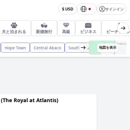
サインイン
$ USD
犬と泊まれる
新婚旅行
高級
ビジネス
ビーチフロ
ロングアイ
Hope Town
Central Abaco
South Eleuthera
地図を表示
yal at Atlantis)