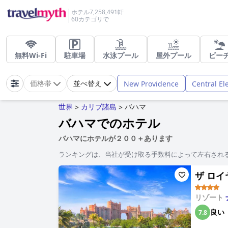
ホテル7,258,491軒
60カテゴリで
無料Wi-Fi
駐車場
水泳プール
屋外プール
ビー
New Providence
Central El
価格帯
並べ替え
世界
カリブ諸島
バハマ
>
>
バハマでのホテル
バハマにホテルが２００＋あります
ランキングは、当社が受け取る手数料によって左右され
ザ ロイヤ
リゾート
良い
7.8