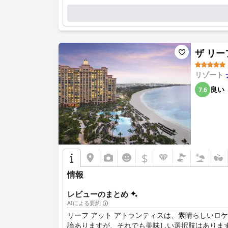
ザ リーフ
リゾート
良い
7.6
$
情報
レビューのまとめ
AIによる要約
リーフ アット アトランティスは、素晴らしい
論ありますが、それでも美味しい選択肢はあります。夕食にはS