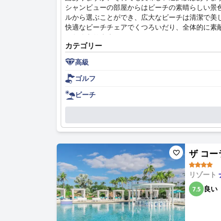
シャンビューの部屋からはビーチの素晴らしい景
ルから選ぶことができ、広大なビーチは清潔で美
快適なビーチチェアでくつろいだり、全体的に素
いなくあります。
カテゴリー
高級
ゴルフ
ビーチ
ザ コーラ
リゾート
良い
7.5