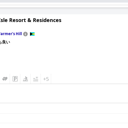
Isle Resort & Residences
Farmerʼs Hill
も良い
+5