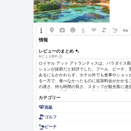
$
情報
レビューのまとめ
AIによる要約
ロイヤル アット アトランティスは、パラダイ
ションが抜群だと好評でした。プール、ビーチ、
あるにもかかわらず、ホテル外でも食事やショッ
る一方で、食べなかったものに追加料金がかかる
の遅さ、待ち時間の長さ、スタッフが観光客に迷
で、美しく清潔で広々とした客室と素晴らしい眺
カテゴリー
す。スタッフについても、サービスが悪い、スタ
ました。このホテルは、子供から大人まで楽しめ
高級
として、ロイヤル アット アトランティスは、
ないと感じたゲストもいました。
ゴルフ
ビーチ