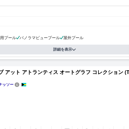
用プール
パノラマビュープール
屋外プール
詳細を表示
 アット アトランティス オートグラフ コレクション (The Cov
ナッソー