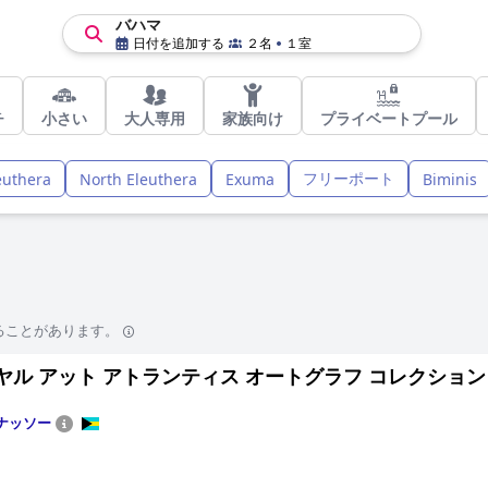
バハマ
日付を追加する
２名
１室
チ
小さい
大人専用
家族向け
プライベートプール
フリーポート
euthera
North Eleuthera
Exuma
Biminis
ることがあります。
ル アット アトランティス オートグラフ コレクション (The Ro
ナッソー