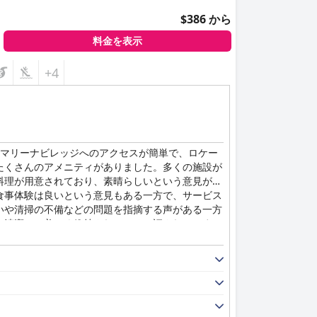
$386 から
料金を表示
+4
、マリーナビレッジへのアクセスが簡単で、ロケー
たくさんのアメニティがありました。多くの施設が
料理が用意されており、素晴らしいという意見があ
食事体験は良いという意見もある一方で、サービス
いや清掃の不備などの問題を指摘する声がある一方
に清潔で、美しく維持されていると評されていま
協力的である点を称賛する声もあり、評価が分かれ
ーパークもゲストから高く評価されています。全体
ートですが、非常に高価で、支払った金額に見合わ