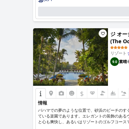
ジ オー
(The O
リゾート
素晴
9.0
$
情報
バハマでの夢のような位置で、砂浜のビーチのすぐ
ている楽園であります。エレガントの装飾のある
と心も爽快し、あるいはリゾートのゴルフコース