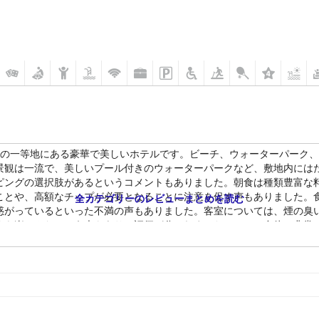
ス島の一等地にある豪華で美しいホテルです。ビーチ、ウォーターパーク
景観は一流で、美しいプール付きのウォーターパークなど、敷地内には
ピングの選択肢があるというコメントもありました。朝食は種類豊富な
ことや、高額なチップが必要となることに注意を促す声もありました。
全カテゴリーのレビューまとめを読む
惑がっているといった不満の声もありました。客室については、煙の臭
めを楽しんだという声もあり、評価が分かれました。ホテル自体は非常
ッフが失礼で役に立たないという意見がある一方で、スタッフの親切で
るアクティビティが豊富で、家族連れには最適です。カジノとウォータ
素晴らしいアメニティと素晴らしいサービスを提供する豪華で美しいリゾ