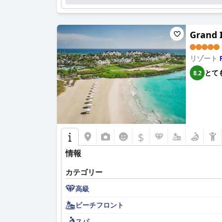
Grand 
リゾート
とて
8.2
$
情報
カテゴリー
高級
ビーチフロント
スパ