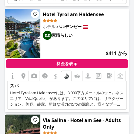
は手入れが行き届いており、屋内と屋外の両方に複数のプールが
あります。スパでは、無料の紅茶や様々なウェルネスとフィット
ネスクラスも提供しています。マッサージやその他のトリートメ
Hotel Tyrol am Haldensee
ントも追加料金で利用できます。ゲストは、平和で瞑想的な雰囲
気、そしてプロフェッショナルで丁寧なスタッフを強調していま
ホテル
ハルデンゼー
す。全体として、ホテルのウェルネスとスパ施設は非常にお勧め
素晴らしい
8.8
であり、何も不足はありません。
$411 から
料金を表示
$
+1
スパ
Hotel Tyrol am Haldenseeには、3,000平方メートルのウェルネス
エリア「VitalQuelle」 があります。このエリアには、リラクゼー
ション、美容、静寂、新鮮な活力の5つの源泉と、様々なプー
ル、サウナエリア、レストルームがある水の世界があります。ス
パ＆コスメティックエリアには、コスメティックルーム3室、マ
Via Salina - Hotel am See - Adults
ッサージルーム6室、ソラリウムがあります。マッサージ、アー
Only
ユルヴェーダ、トリートメントをご堪能いただけます。