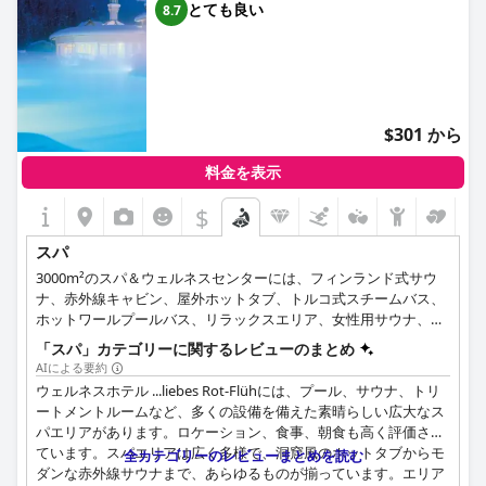
とても良い
8.7
$301 から
料金を表示
$
スパ
3000m²のスパ＆ウェルネスセンターには、フィンランド式サウ
ナ、赤外線キャビン、屋外ホットタブ、トルコ式スチームバス、
ホットワールプールバス、リラックスエリア、女性用サウナ、ウ
ォーターベッドを備えた部屋などが用意されています。
「スパ」カテゴリーに関するレビューのまとめ
AIによる要約
ウェルネスホテル ...liebes Rot-Flühには、プール、サウナ、トリ
ートメントルームなど、多くの設備を備えた素晴らしい広大なス
パエリアがあります。ロケーション、食事、朝食も高く評価され
ています。スパエリアは広く多様で、洞窟風のホットタブからモ
全カテゴリーのレビューまとめを読む
ダンな赤外線サウナまで、あらゆるものが揃っています。エリア