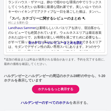
ランドハウス・ザマーは、静かで穏やかな環境の中でリラックス
してくつろぎたいお客様に最適な隠れ家です。美しい山々でのス
キーやハイキングでアクティブな一日を過ごした後は、タンハイ
ムのランドハウス・ザマーにあるウェルネスエリアで完璧なバラ
「スパ」カテゴリーに関するレビューのまとめ
ンスをお楽しみください。落ち着いた雰囲気の中で、心身ともに
AIによる要約
リフレッシュしていただくことができます。フィンランド式パノ
Landhaus Sammer
は素晴らしいスパエリアを誇り、宿泊客から
ラマサウナ、スチームバス、Sola赤外線ラウンジャーは、お客様
のレビューでも絶賛されています。ウェルネスエリアは最近改装
にリラックスしてくつろいでいただくために最適な温度を提供し
されたばかりで、お客様が楽しい時間を過ごすために必要なもの
ます。ティーバーを備えたリラクゼーションルームは、静かな時
がすべて揃っています。美しいサウナとリラックスできるエリア
全カテゴリーのレビューまとめを読む
間を過ごすのに最適な場所です。ランドハウス・ザマーでは、ア
は、モダンでデザイン性の高い専用スパにあります。3つのサウ
ロマスチームバス、フィンランド式パノラマサウナ、Sola赤外線
ナと、甘いお茶やリラックスできるエリアでくつろげるスペース
ラウンジャー、リラクゼーションルーム、マッサージトリートメ
がたくさんあります。全体として、ウェルネスエリアは魅力的で
ントをご用意してお客様をお待ちしております。
*追加の税金または料金が適用される場合があります。予約を完了する前に、
心地よい内装で、非常に快適な滞在を提供します。
最終の価格を確認してください。
ハルデンゼーとハルデンゼーの周辺のホテル28軒の中から、1-20
ホテルを表示しています
ホテルをもっと表示する
ハルデンゼーのすべてのホテル
を表示する。