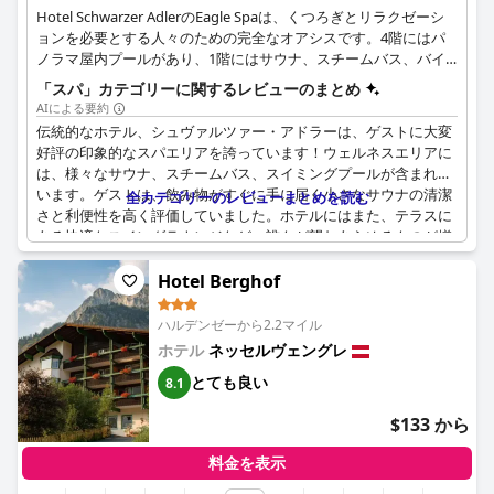
Hotel Schwarzer AdlerのEagle Spaは、くつろぎとリラクゼーシ
ョンを必要とする人々のための完全なオアシスです。4階にはパ
ノラマ屋内プールがあり、1階にはサウナ、スチームバス、バイ
タリティートリートメントが揃っています。スパのトリートメン
「スパ」カテゴリーに関するレビューのまとめ
トには、マッサージ、ヴィタリティ・バス、4エレメント・ス
AIによる要約
パ・リチュアルなどがあります。フィンランド式サウナ、ハーバ
伝統的なホテル、シュヴァルツァー・アドラーは、ゲストに大変
ルサナリウム、低温サウナで伝統的な発汗作用を、ブライン式ス
好評の印象的なスパエリアを誇っています！ウェルネスエリアに
チームバスとローマン式スチームバスで呼吸器系の不調を緩和す
は、様々なサウナ、スチームバス、スイミングプールが含まれて
るのに最適なトリートメントを提供します。
います。ゲストは、飲み物がすぐに手に届く小さなサウナの清潔
全カテゴリーのレビューまとめを読む
さと利便性を高く評価していました。ホテルにはまた、テラスに
ある快適なスイングラウンジなど、誰もが望むあらゆるものが揃
っています。ホテルのハイライトの一つは、朝食と午後のゲスト
の両方が利用できる美味しいビュッフェでした。一番の魅力は？
Hotel Berghof
バスローブを着て、足を濡らすことなくスパエリアにアクセスで
きることです！全体として、ゲストは小さくても豪華なシュヴァ
ハルデンゼーから2.2マイル
ルツァー・アドラーのスパを強くお勧めします。
ホテル
ネッセルヴェングレ
とても良い
8.1
$133 から
料金を表示