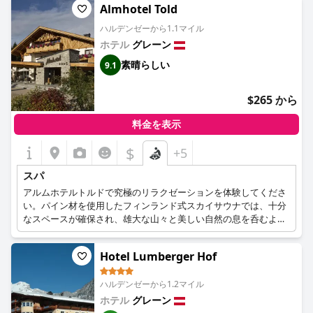
Almhotel Told
ゼーションをお楽しみいただけます。サウナでのセッションの後
は、湖でリフレッシュしたり、リラクゼーションルームでフット
ハルデンゼーから1.1マイル
バスを楽しんだりすることができます。当ホテルのスパチーム
ホテル
グレーン
は、天然素材を使用した様々なウェルネス・トリートメントやマ
ッサージを提供し、ゲストはリフレッシュして活力を取り戻すこ
素晴らしい
9.1
とができます。
$265 から
料金を表示
$
+5
スパ
アルムホテルトルドで究極のリラクゼーションを体験してくださ
い。パイン材を使用したフィンランド式スカイサウナでは、十分
なスペースが確保され、雄大な山々と美しい自然の息を呑むよう
なパノラマビューを楽しむことができます。松の木が居心地の良
い雰囲気を作り出し、さらなるリラクゼーションをもたらしま
Hotel Lumberger Hof
す。アルプスのハーブの香りが心地よいハーブバスで、純粋なリ
ラクゼーションを満喫してください。また、自分へのご褒美に最
ハルデンゼーから1.2マイル
適なビオサウナもございます。マッサージ師が、お客様のご要望
に応じた様々なマッサージを提供し、リラクゼーションを高めま
ホテル
グレーン
す。Almhotel Toldで心も体もリフレッシュしてください。