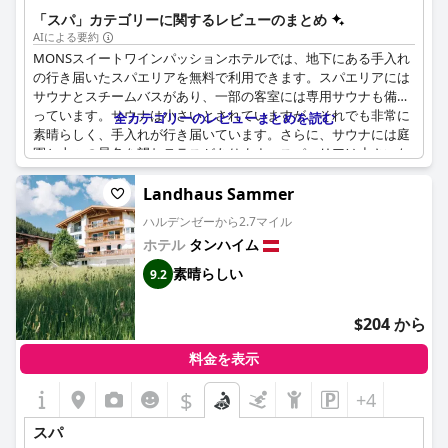
は、心身を癒すためのパンパリングの儀式に最適な場所を提供し
「スパ」カテゴリーに関するレビューのまとめ
ます。サウナ、スチームバス、リラクゼーションエリアでは、安
AIによる要約
らぎと静寂を感じながら、フィンランド式サウナの温かさで体を
MONSスイートワインパッションホテルでは、地下にある手入れ
癒し、血行を促進して免疫力を強化することができます。スチー
の行き届いたスパエリアを無料で利用できます。スパエリアには
ムバスでは、優しい蒸気と天然のアロマが心を落ち着かせ、身体
サウナとスチームバスがあり、一部の客室には専用サウナも備わ
を浄化します。さらに、忙しい一日の疲れをきちんと癒すため
っています。サウナは小さいとされていますが、それでも非常に
全カテゴリーのレビューまとめを読む
に、上質なマッサージをお選びいただくこともできます。
素晴らしく、手入れが行き届いています。さらに、サウナには庭
園と山々の景色を望むテラスがあります。スパエリアは小さいな
がらもリラックスするのに最適で、お客様からの評判も高いで
す。現在、マッサージサービスはご利用いただけません。サウナ
Landhaus Sammer
とスチームバスはリクエストに応じて温めることができるため、
ハルデンゼーから2.7マイル
長時間のハイキングの後でも簡単にリラックスできます。全体と
ホテル
タンハイム
して、ウェルネスエリアは清潔で、手入れが行き届いており、お
客様から強く推奨されています。
素晴らしい
9.2
$204 から
料金を表示
$
+4
スパ