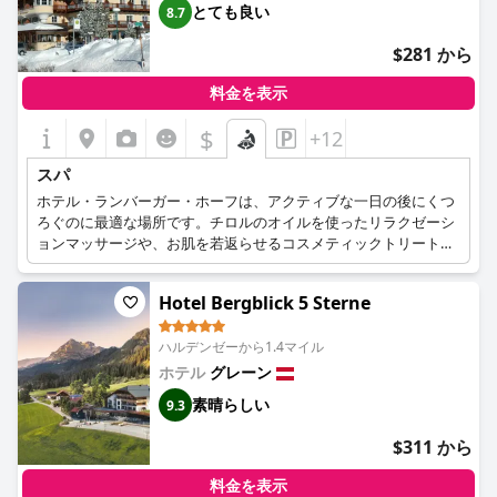
とても良い
8.7
$281 から
料金を表示
$
+12
スパ
ホテル・ランバーガー・ホーフは、アクティブな一日の後にくつ
ろぐのに最適な場所です。チロルのオイルを使ったリラクゼーシ
ョンマッサージや、お肌を若返らせるコスメティックトリートメ
ントなど、さまざまなメニューからお選びいただけます。サウナ
エリアは、日常生活のストレスから逃れるのに理想的な場所で
Hotel Bergblick 5 Sterne
す。渓流に囲まれたバイオサウナは、クナイプセラピーに最適で
す。アルニカやマーモットオイルなど、チロルの山々から採れる
ハルデンゼーから1.4マイル
天然オイルは、筋肉の緊張や関節痛を和らげるのに最適です。
ホテル
グレーン
素晴らしい
9.3
$311 から
料金を表示