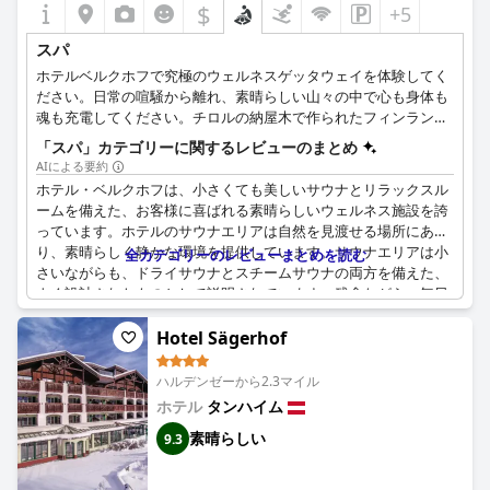
$
+5
スパ
ホテルベルクホフで究極のウェルネスゲッタウェイを体験してく
ださい。日常の喧騒から離れ、素晴らしい山々の中で心も身体も
魂も充電してください。チロルの納屋木で作られたフィンランド
式アルパインサウナの心地よい温もりに浸り、ロットフリューの
「スパ」カテゴリーに関するレビューのまとめ
山々を眺めながら、ゆったりとした時間をお過ごしください。石
AIによる要約
の外観を持つハーバルスチームバスは、落ち着いた雰囲気で、心
ホテル・ベルクホフは、小さくても美しいサウナとリラックスル
配事を忘れてくつろぐことができます。
ームを備えた、お客様に喜ばれる素晴らしいウェルネス施設を誇
っています。ホテルのサウナエリアは自然を見渡せる場所にあ
り、素晴らしく静かな環境を提供しています。サウナエリアは小
全カテゴリーのレビューまとめを読む
さいながらも、ドライサウナとスチームサウナの両方を備えた、
よく設計されたものとして説明されています。残念ながら、毎日
午後3時から午後7時までしか営業していません。それにもかかわ
らず、スパエリアは快適でリラックスできるとお客様に好評です
Hotel Sägerhof
が、混雑することもあります。営業時間は短いですが、多くの常
連客はホテルのウェルネスセクションを居心地の良い、素晴らし
ハルデンゼーから2.3マイル
い施設だと喜んでいます。ただし、サウナの営業時間の延長を希
ホテル
タンハイム
望するお客様もいます。全体として、ホテルのサウナエリアは、
素晴らしい
満足したお客様から主に肯定的なレビューを受けています。
9.3