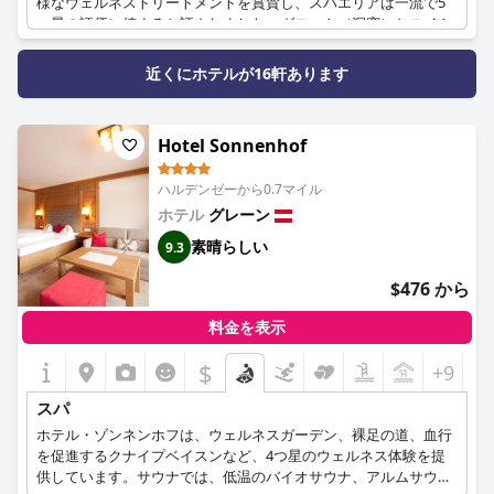
様なウェルネストリートメントを賞賛し、スパエリアは一流で5
PHARMOS NATURとHASLAUERの高品質な製品を使用したマッサ
つ星の評価に値すると評されました。グロット（洞窟）とスイミ
ージや、ビューティートリートメントをお楽しみください。
ングポンドも高く評価され、ウェルネスランドスケープ全体は申
し分なく整備され、モダンでありながらパーソナルな雰囲気があ
近くにホテルが16軒あります
りました。全体として、ウェルネスエリアは、サウナ、スイミン
グプール、リラックスエリアなどの優れた施設に対して、ゲスト
から高い評価を受け、強く推奨されました。
Hotel Sonnenhof
ハルデンゼーから0.7マイル
ホテル
グレーン
素晴らしい
9.3
$476 から
料金を表示
$
+9
スパ
ホテル・ゾンネンホフは、ウェルネスガーデン、裸足の道、血行
を促進するクナイプベイスンなど、4つ星のウェルネス体験を提
供しています。サウナでは、低温のバイオサウナ、アルムサウ