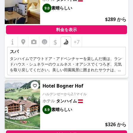
素晴らしい
9.0
$289 から
料金を表示
$
+7
スパ
タンハイムでアウトドア・アドベンチャーを楽しんだ後は、ラン
ドハウス・シュネラーのウェルネス・オアシスでくつろぎ、元気
を取り戻してください。美しい田園風景に囲まれたサウナは、心
と体に安らぎを与えてくれます。自分自身へのご褒美として、十
分にリラックスしてください。香り高いルームサウナ、クレンジ
Hotel Bogner Hof
ング・ブライン・スチームバス、やさしいバイオサウナ、居心地
のよい赤外線キャビンを備えた広々としたウェルネスエリアに
ハルデンゼーから2.1マイル
は、活力を取り戻すために必要なものがすべて揃っています。山
ホテル
タンハイム
塩を使った塩水浴は、皮膚、粘膜、呼吸器官をきれいにし、深呼
吸を楽しむことができます。コントラストバスで血行を促進した
素晴らしい
8.9
後は、ウォーターベッドでゆったりとしたひとときをお過ごしく
ださい。最後にスペシャリストによるマッサージをお楽しみくだ
$326 から
さい。