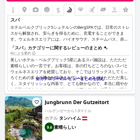
$
+1
スパ
ホテルベルクブリック5シュテルンのBergSPAでは、日常のストレ
スから解放され、安らぎを得るために、充電することができま
す。ウェルネスエリアには、バイオサウナ、スチームバス、赤外
線キャビンを含む様々な施設が整っています。全身マッサージ、
「スパ」カテゴリーに関するレビューのまとめ
スポーツマッサージ、お子様向けの特別なマッサージなど、ホテ
AIによる要約
ルベルクブリックのプロフェッショナルチームがお客様のご要望
美しいホテル・ベルグブリック5星にあるスパ施設は、ただただ
にお応えします。屋外温水プールでひと泳ぎして、ホテル内の休
素晴らしいの一言です。お客様は、非の打ちどころのないスパと
憩室でくつろいでください。フィンランド式サウナ、バイオサウ
ウェルネスエリアを絶賛しており、そこではリラックスしてくつ
ナ、スチームバスでウェルネス体験を完成させてください。ホテ
ろぐための多くの機会が提供されています。スパはただただ美し
全カテゴリーのレビューまとめを読む
ルベルクブリックには、くつろぎと充電に必要なものがすべて揃
く、スタイリッシュな内装で、とても静かなので、本当に穏やか
っています。
な体験ができます。スパとプールエリアもモダンで手入れが行き
届いており、美しい環境に浸りながらリラックスできる見事なイ
ンフィニティプールがあります。さらに、ハーフボードパッケー
Jungbrunn Der Gutzeitort
ジに含まれている午後の軽食は、非常に充実していて満足できま
ハルデンゼーから1.9マイル
す。全体として、スパとウェルネス施設は他に何も望むものがな
ホテル
タンハイム
く、お客様が素晴らしくリラックスした滞在に必要なものすべて
を提供します。
素晴らしい
9.6