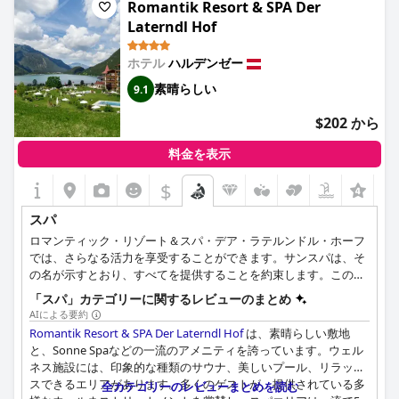
的にスパは非常におすすめです。ホテル全体の雰囲気はリラック
Romantik Resort & SPA Der
スでき、平和であると評されており、心身を癒し、ウェルネスに
Laterndl Hof
焦点を当てたアメニティを楽しむのに最適な場所です。
ホテル
ハルデンゼー
素晴らしい
9.1
$202 から
料金を表示
$
スパ
ロマンティック・リゾート＆スパ・デア・ラテルンドル・ホーフ
では、さらなる活力を享受することができます。サンスパは、そ
の名が示すとおり、すべてを提供することを約束します。この
広々とした様々な屋内外のエリアには、心身のバランスを取り戻
「スパ」カテゴリーに関するレビューのまとめ
し、完全なリラクゼーションを得るために必要なものがすべて揃
AIによる要約
っています。フィンランド式サウナ、アロマパーラー、赤外線キ
Romantik Resort & SPA Der Laterndl Hof
は、素晴らしい敷地
ャビン、リラクゼーションエリア、ジャグジー付きの壮大な青の
と、Sonne Spaなどの一流のアメニティを誇っています。ウェル
洞窟からは、リラクゼーションガーデンと周囲の山々を直接眺め
ネス施設には、印象的な種類のサウナ、美しいプール、リラック
ることができます。ビューティーエリアでは、美と深いリラクゼ
スできるエリアがあります。多くのゲストが、提供されている多
全カテゴリーのレビューまとめを読む
ーションに関するあらゆるものを見つけることができます。