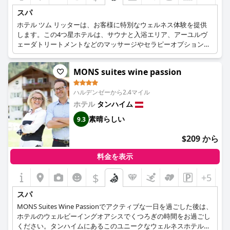
スパ
ホテル ツム リッターは、お客様に特別なウェルネス体験を提供
します。この4つ星ホテルは、サウナと入浴エリア、アーユルヴ
ェーダトリートメントなどのマッサージやセラピーオプションが
自慢です。美容と身だしなみのために、ボディ脱毛と日焼けもご
利用いただけます。プライベートスパエリアでは、赤外線ヒート
MONS suites wine passion
キャビン、ジャグジー、心地よいウォーターベッドを備えた、贅
沢で親密な空間を提供しています。また、ウェルネスバスもあ
ハルデンゼーから2.4マイル
り、温かくリラックスした雰囲気の中で、お肌に良い効果をもた
らします。
ホテル
タンハイム
素晴らしい
9.3
$209 から
料金を表示
$
+5
スパ
MONS Suites Wine Passionでアクティブな一日を過ごした後は、
ホテルのウェルビーイングオアシスでくつろぎの時間をお過ごし
ください。タンハイムにあるこのユニークなウェルネスホテル