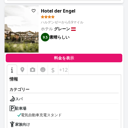
ナ、スチームバスをご利用いただけます。また、息を呑むような
パノラマビューが広がる4階のスカイスパでは、マッサージやク
Hotel der Engel
レンジング・ピーリング、フェイシャルトリートメントをお楽し
みいただけます。美しいオーストリア・チロル地方で、リラクゼ
ハルデンゼーから0.9マイル
ーションと若返りのための完璧な隠れ家的ホテルです。
ホテル
グレーン
素晴らしい
9.5
料金を表示
$
+12
情報
カテゴリー
スパ
駐車場
電気自動車充電スタンド
家族向け