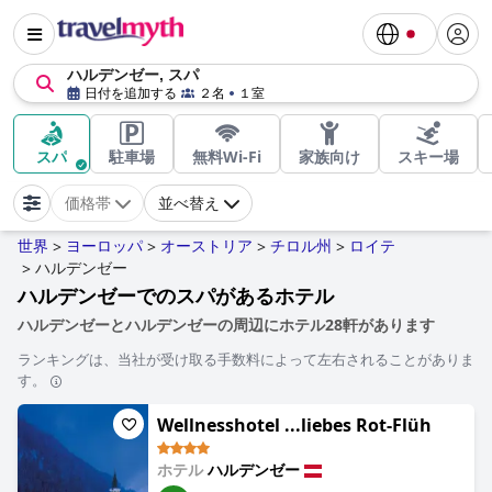
ハルデンゼー, スパ
日付を追加する
２名
１室
スパ
駐車場
無料Wi-Fi
家族向け
スキー場
価格帯
並べ替え
世界
ヨーロッパ
オーストリア
チロル州
ロイテ
>
>
>
>
ハルデンゼー
>
ハルデンゼーでのスパがあるホテル
ハルデンゼーとハルデンゼーの周辺にホテル28軒があります
ランキングは、当社が受け取る手数料によって左右されることがありま
す。
Wellnesshotel ...liebes Rot-Flüh
ホテル
ハルデンゼー