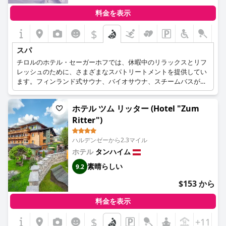
料金を表示
$
スパ
チロルのホテル・セーガーホフでは、休暇中のリラックスとリフ
レッシュのために、さまざまなスパトリートメントを提供してい
ます。フィンランド式サウナ、バイオサウナ、スチームバスが自
慢のサウナ景観は、さまざまな好みに合わせて最適な汗を流すこ
とができます。サウナのほかにも、入浴、マッサージ、ビューテ
ホテル ツム リッター (Hotel "Zum
ィートリートメント、アロマセラピーなど、贅沢なサービスを提
Ritter")
供しています。220平方メートルのウェルネスエリアには、マッ
サージルームやコスメティックルームがあり、自然光がたっぷり
と差し込み、リラックスできる音楽がムードを盛り上げてくれま
ハルデンゼーから2.3マイル
す。スパチームは十分な訓練と経験を積んでおり、アドバイスと
ホテル
タンハイム
一流のトリートメントを提供します。コスメティック・トリート
素晴らしい
9.2
メントを楽しみ、お肌に新しい輝きを与え、活力を向上させまし
ょう。タンハイマー渓谷での休暇は、ホテル・セーガーホフで純
$153 から
粋なリラクゼーションを体験してください。
料金を表示
$
+11