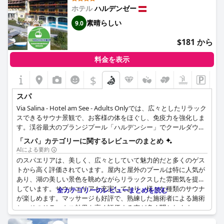
ホテル
ハルデンゼー
素晴らしい
9.0
$181 から
料金を表示
$
スパ
Via Salina - Hotel am See - Adults Onlyでは、広々としたリラック
スできるサウナ景観で、お客様の体をほぐし、免疫力を強化しま
す。渓谷最大のプランジプール「ハルデンシー」でクールダウン
したり、ウォーターベッドを備えた調和のとれたリラクゼーショ
「スパ」カテゴリーに関するレビューのまとめ
ンルームでくつろぐことができます。また、セラピーマッサージ
AIによる要約
やビューティートリートメントなど、さまざまなマッサージやス
のスパエリアは、美しく、広々としていて魅力的だと多くのゲス
パトリートメントを提供しています。サウナ景観には、赤外線サ
トから高く評価されています。屋内と屋外のプールは特に人気が
ウナ、バイオサウナ、ブライン・スチーム・バス、チロリアン・
あり、湖の美しい景色を眺めながらリラックスした雰囲気を提供
パーラー・サウナなどがあります。
しています。サウナエリアも充実しており、様々な種類のサウナ
全カテゴリーのレビューまとめを読む
が楽しめます。マッサージも好評で、熟練した施術者による施術
と、そのリラックス効果を高く評価する声が多く聞かれます。一
部のゲストからは清掃に関する問題も指摘されていますが、全体