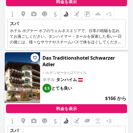
料金を表示
$
+5
スパ
ホテル ボグナー ホフのウェルネスエリアで、日常の喧騒を忘れ
てお過ごしください。タンハイマー・タールを探索した長い一日
の後には、様々なサウナやスチームバスで体をほぐしてくださ
い。チロルの山々を望むリラクゼーションルームでは、静かな雰
囲気の中でくつろぐことができます。サウナルームでは、チロル
Das Traditionshotel Schwarzer
の山々を眺めながら、ゆったりとした時間をお過ごしいただけま
Adler
す。サウナエリアは広々としており、温度、湿度、照明の異なる
様々なスチームバスを用意し、皆様のお好みに合わせてご利用い
ハルデンゼーから2.1マイル
ただけます。天然木の香りが好きな方にはスウェットルームを、
ホテル
タンハイム
スキンケアやデトックスに最適なフローラルスチームバスをぜひ
お試しください。さらに、ビューティ＆ボディトリートメントも
とても良い
8.5
充実しており、ウェルネス体験を満喫できます。タンハイム渓谷
$166 から
の静寂の中で、ゆったりとしたトリートメントをご堪能くださ
い。
料金を表示
$
+8
スパ