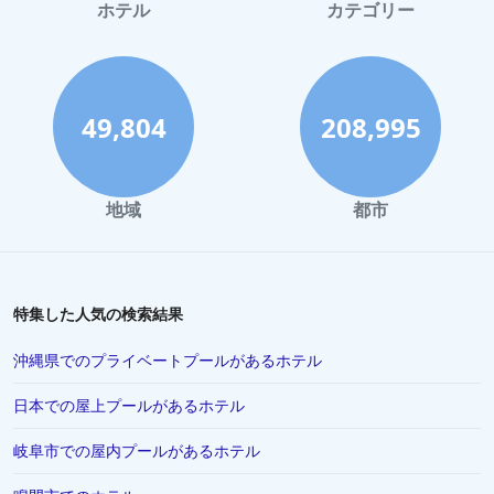
鎌倉市でのホテル
ホテル
カテゴリー
那須でのホテル
静岡市でのホテル
川崎市でのホテル
49,804
208,995
与論でのホテル
倉敷市でのホテル
地域
都市
盛岡市でのホテル
藤沢市でのホテル
蒲郡市でのホテル
特集した人気の検索結果
直島町でのホテル
沖縄県でのプライベートプールがあるホテル
鴨川市でのホテル
日本での屋上プールがあるホテル
三島市でのホテル
岐阜市での屋内プールがあるホテル
岐阜市でのホテル
米子市でのホテル