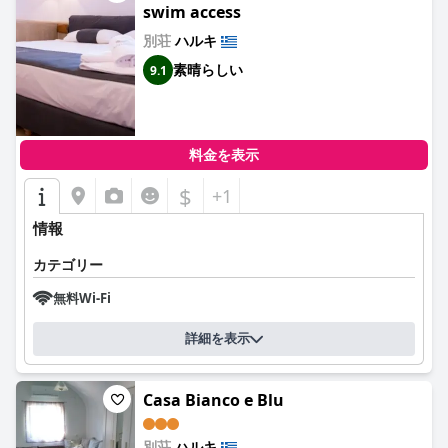
swim access
別荘
ハルキ
素晴らしい
9.1
料金を表示
$
+1
情報
カテゴリー
無料Wi-Fi
詳細を表示
Casa Bianco e Blu
別荘
ハルキ