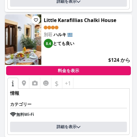
詳細を表示
Little Karafillias Chalki House
別荘
ハルキ
とても良い
8.4
$124 から
料金を表示
$
+1
情報
カテゴリー
無料Wi-Fi
詳細を表示