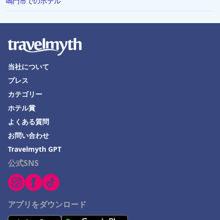
鳴門市でのホテル
網走市でのホテル
つくば市でのホテル
山形県でのホテル
調布市でのホテル
当社について
プレス
埼玉県でのホテル
カテゴリー
舞鶴市でのホテル
ホテル賞
鈴鹿市でのホテル
よくある質問
与那国でのホテル
お問い合わせ
愛媛県でのホテル
Travelmyth GPT
公式SNS
湯沢町でのホテル
福知山市でのホテル
石巻市でのホテル
アプリをダウンロード
Nakashibetsuでのホテル