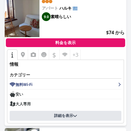
アパート
ハルキ
素晴らしい
9.0
$74 から
料金を表示
$
+3
情報
カテゴリー
無料Wi-Fi
安い
大人専用
詳細を表示