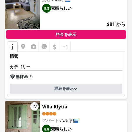
素晴らしい
9.8
$81 から
料金を表示
$
+1
情報
カテゴリー
無料Wi-Fi
詳細を表示
Villa Klytia
アパート
ハルキ
素晴らしい
8.8