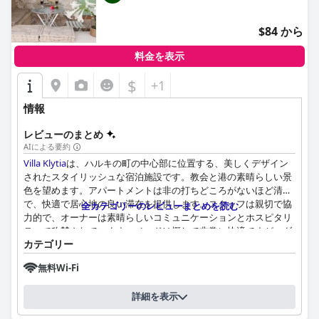
$84 から
料金を表示
$
+1
情報
レビューのまとめ
AIによる要約
Villa Klytia
は、ハルキの町の中心部に位置する、美しくデザイン
されたスタイリッシュな宿泊施設です。教会と港の素晴らしい景
色を望めます。アパートメントは非の打ちどころがないほど清潔
で、快適で居心地の良い滞在を提供します。スタッフは親切で協
全カテゴリーのレビューまとめを読む
力的で、オーナーは素晴らしいコミュニケーションとホスピタリ
ティで称賛されています。ベッドは概して非常に快適ですが、ダ
カテゴリー
ブルマットレスや、マットレスが床に置かれている、または急な
はしごでアクセスするロフトにあることに問題を感じたゲストも
無料Wi-Fi
います。全体として、
Villa Klytia
は、清潔で美しく装飾されたホ
テルを、中心部のロケーションで探している人にとって最適なオ
詳細を表示
プションです。一人旅、カップル、友人グループに最適な宿泊施
設です。