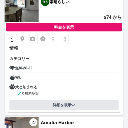
素晴らしい
9.5
$74 から
料金を表示
$
+3
情報
カテゴリー
無料Wi-Fi
安い
犬と泊まれる
犬無料宿泊
詳細を表示
Amalia Harbor