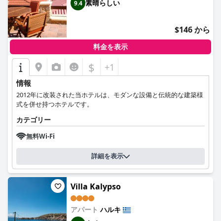
素晴らしい
9.4
$146 から
料金を表示
$
+1
情報
2012年に改装された当ホテルは、モダンな設備と伝統的な建築様
式を併せ持つホテルです。
カテゴリー
無料Wi-Fi
詳細を表示
Villa Kalypso
アパート
ハルキ