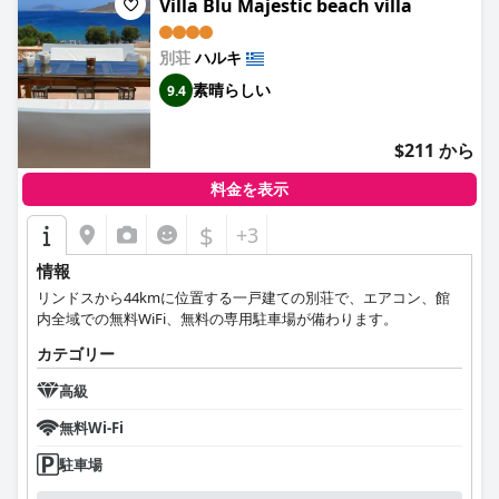
Villa Blu Majestic beach villa
別荘
ハルキ
素晴らしい
9.4
$211 から
料金を表示
$
+3
情報
リンドスから44kmに位置する一戸建ての別荘で、エアコン、館
内全域での無料WiFi、無料の専用駐車場が備わります。
カテゴリー
高級
無料Wi-Fi
駐車場