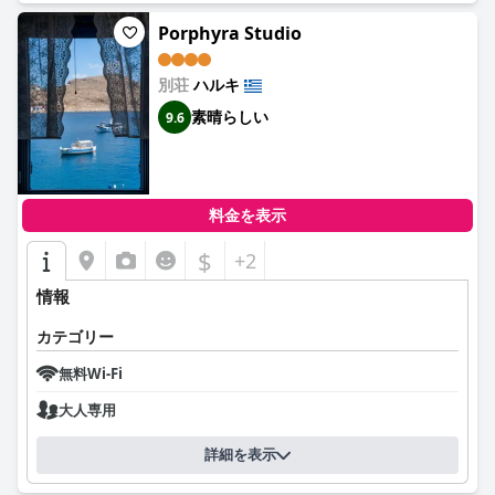
Porphyra Studio
別荘
ハルキ
素晴らしい
9.6
料金を表示
$
+2
情報
カテゴリー
無料Wi-Fi
大人専用
詳細を表示