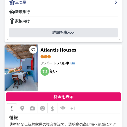
三つ星
望む客室もあります。ホテルは、すべてのエリアで厳格な対策を
実施し、Covid-19の予防措置を真剣に講じています。スタッフは
新婚旅行
フレンドリーで親切で、親切で、ゲストがくつろげるように、し
ばしば期待以上のサービスを提供します。全体として、アレタナ
家族向け
ッサホテルは、素晴らしいおもてなし、顧客サービス、細部への
こだわりで、格別なゲスト体験を提供します。
詳細を表示
Atlantis Houses
アパート
ハルキ
良い
7.2
料金を表示
$
+1
情報
典型的な伝統的家屋の複合施設で、透明度の高い海へ簡単にアク