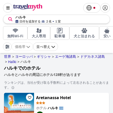
ハルキ
日付を追加する
２名
１室
無料Wi-Fi
大人専用
駐車場
犬と泊まれる
安い
価格帯
並べ替え
世界
ヨーロッパ
ギリシャ
エーゲ海諸島
ドデカネス諸島
>
>
>
>
ハルキ
>
Halki
>
ハルキでのホテル
ハルキとハルキの周辺にホテル128軒があります
ランキングは、当社が受け取る手数料によって左右されることがありま
す。
Aretanassa Hotel
ホテル
ハルキ