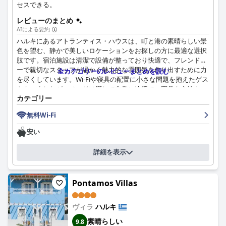
セスできる。
レビューのまとめ
AIによる要約
ハルキにあるアトランティス・ハウスは、町と港の素晴らしい景
色を望む、静かで美しいロケーションをお探しの方に最適な選択
肢です。宿泊施設は清潔で設備が整っており快適で、フレンドリ
ーで親切なスタッフが温かく魅力的な雰囲気を作り出すために力
全カテゴリーのレビューまとめを読む
を尽くしています。Wi-Fiや寝具の配置に小さな問題を抱えたゲス
トもいましたが、ベッドは概して非常に快適で、寝具も心地よい
カテゴリー
です。全体として、アトランティス・ハウスは、ギリシャの中心
部でのリラックスした休暇に、価格に見合う優れた価値を提供し
無料Wi-Fi
ます。
安い
詳細を表示
Pontamos Villas
ヴィラ
ハルキ
素晴らしい
9.8