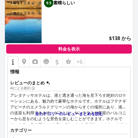
素晴らしい
9.5
$138 から
料金を表示
$
+6
情報
レビューのまとめ
AIによる要約
アレタナッサホテルは、港と透き通った海を見下ろす絶好のロケ
ーションにある、魅力的で豪華なホテルです。ホテルはフテナギ
アビーチのエメラルドグリーンの海からすぐの場所にあり、港と
の送迎も利用できます。ゲストは、サンテラスや客室のバルコニ
全カテゴリーのレビューまとめを読む
ーから息をのむような景色を楽しむことができます。ホテルで
は、カフェテリア/レストランでおいしくてボリュームたっぷりの
カテゴリー
朝食を提供しており、豊富なオプションから選ぶことができま
す。客室は広々として快適で清潔で、港や村の素晴らしい景色を