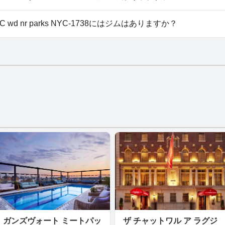
West Side AC wd nr parks NYC-1738では駐車場はご利用い
ide AC wd nr parks NYC-1738にはジムはありますか？
est Side AC wd nr parks NYC-1738にはジムはありません。
ガンズヴォート ミートパッ
ザ チャットワル ア ラグジ