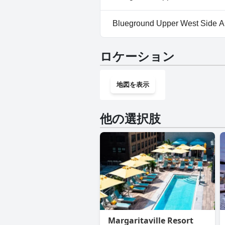
いいえ、Blueground Upper 
Blueground Upper West S
いいえ、Blueground Upper W
ロケーション
地図を表示
他の選択肢
Margaritaville Resort