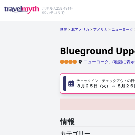
ホテル7,258,491軒
60カテゴリで
世界
>
北アメリカ
>
アメリカ
>
ニューヨーク
Blueground Uppe
ニューヨーク
,
(
地図に表示
チェックイン・チェックアウトの日
８月２５日（火） ～ ８月２
情報
カテゴリー