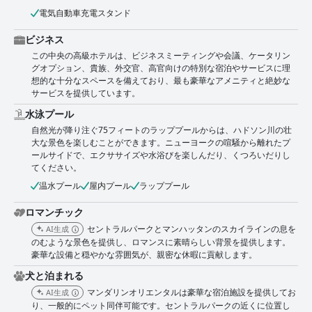
電気自動車充電スタンド
ビジネス
この中央の高級ホテルは、ビジネスミーティングや会議、ケータリン
グオプション、貴族、外交官、高官向けの特別な宿泊やサービスに理
想的な十分なスペースを備えており、最も豪華なアメニティと絶妙な
サービスを提供しています。
水泳プール
自然光が降り注ぐ75フィートのラッププールからは、ハドソン川の壮
大な景色を楽しむことができます。ニューヨークの喧騒から離れたプ
ールサイドで、エクササイズや水浴びを楽しんだり、くつろいだりし
てください。
温水プール
屋内プール
ラッププール
ロマンチック
セントラルパークとマンハッタンのスカイラインの息を
AI生成
のむような景色を提供し、ロマンスに素晴らしい背景を提供します。
豪華な設備と穏やかな雰囲気が、親密な休暇に貢献します。
犬と泊まれる
マンダリンオリエンタルは豪華な宿泊施設を提供してお
AI生成
り、一般的にペット同伴可能です。セントラルパークの近くに位置し