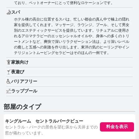
ており、ペットオーナーにとって便利なロケーションです。
スパ
ホテル棟の高台に位置するスパは、忙しい都会の真ん中で極上の隠れ
家を提供してくれます。マッサージ、ラウンジ、プール、そして男女
別のエステティックサービスを提供しています。リチュアルに使用さ
れるアロマテラピーのエッセンシャルオイルや、身体への多くのトリ
ートメントなど、爽快で深いリラクゼーション法は、より深いレベル
の癒しと五感への刺激を作り出します。東洋の気のヒーリングやイン
テリジェントムービングセラピーはそのほんの一例です。
家族向け
夜遊び
バリアフリー
ラッププール
部屋のタイプ
キングルーム セントラルパークビュー
セントラル・パークの景色を望む床から天井までの
料金を表示
窓が備わっています。