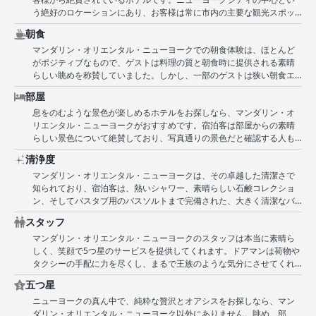
う絶好のロケーションにあり、お客様は常に市内の主要な観光スポッ
トへの近さに感銘を受けています。セントラルパークやミッドタウン
朝食
まで徒歩ですぐという声も多く、地下鉄に近い便利さを挙げる人もい
マンダリン・オリエンタル・ニューヨークでの朝食体験は、ほとんど
ます。ロケーションは際立った特徴であり、ホテルの完璧なスタイル
がポジティブなもので、ゲストは料理の質と朝食時に提供される素晴
と卓越したサービスと完璧に調和しています。お客様は感銘を受け、
らしい眺めを称賛していました。しかし、一部のゲストは狭い朝食エ
すでにこの壮大なホテルへの次回の訪問を計画しています。
リアのスペース不足を訴えており、部屋に持ち帰って朝食をとらざる
部屋
を得ない状況でした。朝食自体についても賛否両論あり、美味しいと
息をのむような景色が楽しめるホテルをお探しなら、マンダリン・オ
感じる人もいれば、ビュッフェ形式を希望する人もいました。朝食料
リエンタル・ニューヨークがおすすめです。宿泊客は部屋からの素晴
金が宿泊費に含まれることを望む人もいれば、無料Wi-Fiがないことに
らしい景色について絶賛しており、写真通りの景色だと確認する人も
不満を感じる人もいました。これらの懸念にもかかわらず、多くのゲ
います。部屋のベッドは広くて快適だと評されており、これはぐっす
ストは朝食、ランチ、ディナーのメインスペースとして利用されてい
清浄度
り眠るための完璧な組み合わせです。ホテルのロケーションも素晴ら
る改装されたバーエリアを楽しんでいました。朝食が遅くて高いと感
マンダリン・オリエンタル・ニューヨークは、その卓越した清潔さで
しく、宿泊客は「最高」と呼んでいます。部屋自体も快適で、今まで
じる人もいましたが、全体的な意見としては、マンダリン・オリエン
知られており、宿泊客は、熱いシャワー、素晴らしい石鹸コレクショ
泊まった中で一番良かったという人もいます。ただし、狭くて時代遅
タル・ニューヨークは質の高い朝食体験を提供しているということで
ン、そしてバスタブ用のバスソルトまで完備された、大きく清潔なバ
れの部屋や、コーヒーメーカーやヨーロッパ式のコンセントなどのア
した。
スルームを絶賛しています。ホテルは清掃を重視しており、絶対的な
メニティの不足に関する否定的なレビューもあります。家具が少し古
スタッフ
清潔さを保証するために、1日に最大2回部屋を清掃しています。ただ
くなっていることに気づいた宿泊客もいます。全体として、これらの
マンダリン・オリエンタル・ニューヨークのスタッフは本当に素晴ら
し、ある宿泊客は、部屋が清潔なにおいがしないと報告しました。全
小さな問題を気にしなければ、マンダリン・オリエンタル・ニューヨ
しく、笑顔で5つ星のサービスを提供してくれます。ドアマンは荷物や
体として、宿泊客は、ホテルは美しく清潔で、素敵なスタッフと素晴
ークはハドソン川の絶景と快適な滞在を提供します。
タクシーの手配に力を尽くし、まるで王族のような気分にさせてくれ
らしい景色があり、ニューヨークを体験するのに最適な場所であると
ます。特にロビーのスタッフ、コンシェルジュ、レストランのマネー
感じています。ホテルは居心地が良く快適で、宿泊客は非常に清潔で
五つ星
ジャー、ウェイターのジョンは素晴らしく、ゲストをまるで有名人の
歓迎的な滞在場所だと表現しています。一部の宿泊客は、部屋の清掃
ニューヨークの真ん中で、純粋な贅沢とオアシスをお探しなら、マン
ように扱ってくれました。レセプションは温かくフレンドリーで、ロ
が期待どおりではなかったと述べていますが、ほとんどの宿泊客は、
ダリン・オリエンタル・ニューヨーク以外にありません。眺め、部
ビンとアドナンはチームの中でも際立った存在でした。ホテルとスタ
ホテルの全体的な清潔さに満足しています。