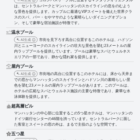
は、セントラルパークとマンハッタンのスカイラインの息をのむよう
な景色を提供します。カップルに最適なVIPスイートを備えた世界クラ
スのスパ、パー・セやマサのような素晴らしいダイニングオプショ
ン、そして豪華な宿泊施設が特徴です。
温水プール
市街を見下ろす高台に位置するこのホテルは、ハドソン
AI生成
川とニューヨークのスカイラインの壮大な景色を望む23メートルの屋
内ラッププールを提供しています。プールは豪華なスパとウェルネス
エリアの一部であり、静かな隠れ家を提供します。
屋内プール
市街地の高台に位置するこのホテルには、床から天井ま
AI生成
での窓からマンハッタンのスカイラインとハドソン川の素晴らしい景
色を望む23メートルの屋内ラッププールがあります。このプールは、
ホテルの広範なスパとウェルネス施設の主要な特徴であり、豪華な水
泳体験を提供します。
超高層ビル
マンハッタンの中心部に位置するこの5つ星ホテルは、マンハッタンの
ドイツ銀行センターの46階を誇っています。セントラルパークに面し
た客室とスイートの窓の外は、まるで主役のような空間です。
五つ星