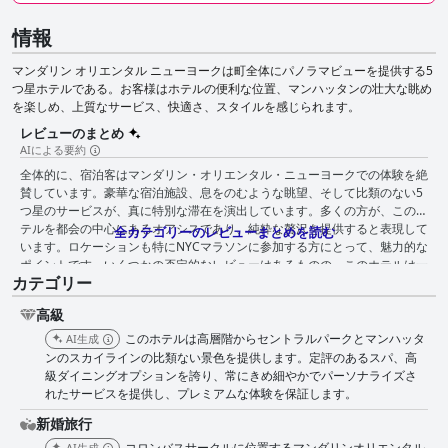
情報
マンダリン オリエンタル ニューヨークは町全体にパノラマビューを提供する5
つ星ホテルである。お客様はホテルの便利な位置、マンハッタンの壮大な眺め
を楽しめ、上質なサービス、快適さ、スタイルを感じられます。
レビューのまとめ
AIによる要約
全体的に、宿泊客はマンダリン・オリエンタル・ニューヨークでの体験を絶
賛しています。豪華な宿泊施設、息をのむような眺望、そして比類のない5
つ星のサービスが、真に特別な滞在を演出しています。多くの方が、このホ
テルを都会の中心にあるオアシスであり、純粋な贅沢を提供すると表現して
全カテゴリーのレビューまとめを読む
います。ロケーションも特にNYCマラソンに参加する方にとって、魅力的な
ポイントです。いくつかの否定的なレビューはあるものの、このホテルは一
カテゴリー
貫して市内で最高のホテルの1つとして評価されており、一流の施設とサー
ビスが、NYCでの滞在に最適な選択肢となっています。
高級
このホテルは高層階からセントラルパークとマンハッタ
AI生成
ンのスカイラインの比類ない景色を提供します。定評のあるスパ、高
級ダイニングオプションを誇り、常にきめ細やかでパーソナライズさ
れたサービスを提供し、プレミアムな体験を保証します。
新婚旅行
コロンバスサークルに位置するマンダリンオリエンタル
AI生成