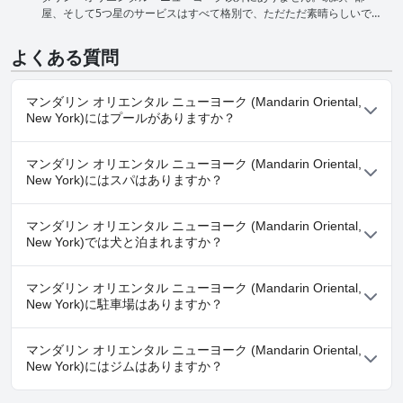
屋、そして5つ星のサービスはすべて格別で、ただただ素晴らしいで
ッフ全体が素晴らしく、卓越したサービスとおもてなしで、本当に思
す。ゲストが滞在を魔法のよう、驚異的だと表現するのも当然です！
い出に残る体験をさせてくれます。スタッフのサービスが悪かった
さらに、ロケーションも最高です。特にNYCマラソンに参加される方
り、無礼だったりするという否定的なレビューもいくつかありました
よくある質問
には最適です。施設から提供されるサービスまで、すべてが一流で、
が、それは卓越したサービスの中では例外的なものでした。全体とし
このホテルを市内最高のホテルの1つにしています。わずかな否定的な
て、スタッフは親切で、協力的で、ゲストが素晴らしい滞在をできる
レビューに惑わされないでください。マンダリン・オリエンタル・ニ
ように常に努力を惜しみません。
マンダリン オリエンタル ニューヨーク (Mandarin Oriental,
ューヨークは格別なホテルであり、ニューヨークでの滞在に最適な選
New York)にはプールがありますか？
択肢です。
はい、マンダリン オリエンタル ニューヨーク (Mandarin Oriental,
マンダリン オリエンタル ニューヨーク (Mandarin Oriental,
New York)には、以下のカテゴリーの１つ以上に属するプールがあ
New York)にはスパはありますか？
ります： 温水プール, 屋内プール, ラッププール
はい、マンダリン オリエンタル ニューヨーク (Mandarin Oriental,
マンダリン オリエンタル ニューヨーク (Mandarin Oriental,
New York)ではスパをご利用いただけます。
New York)では犬と泊まれますか？
はい、マンダリン オリエンタル ニューヨーク (Mandarin Oriental,
マンダリン オリエンタル ニューヨーク (Mandarin Oriental,
New York)は犬を歓迎します。
New York)に駐車場はありますか？
はい、マンダリン オリエンタル ニューヨーク (Mandarin Oriental,
マンダリン オリエンタル ニューヨーク (Mandarin Oriental,
New York)では駐車場をご利用いただけます。
New York)にはジムはありますか？