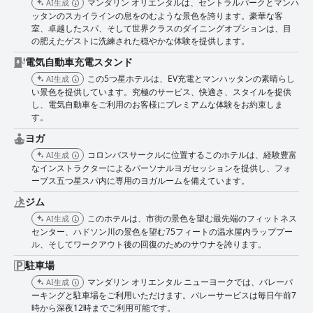
マンダリン オリエンタルは、セントラルパークとマンハ
AI生成
ッタンのスカイラインの息をのむような景色を誇ります。豪華な客
室、卓越したスパ、そして世界クラスのダイニングオプションは、目
の肥えたゲストに洗練された穏やかな体験を提供します。
電気自動車充電スタンド
この5つ星ホテルは、EV充電とマンハッタンの素晴らし
AI生成
い景色を提供しています。究極のサービス、快適さ、スタイルを提供
し、電気自動車をご利用のお客様にプレミアムな体験をお約束しま
す。
ヨガ
コロンバスサークルに位置するこのホテルは、経験豊富
AI生成
なインストラクターによるパーソナルヨガセッションを提供し、フォ
ーブス五つ星スパ内に専用のヨガルームを備えています。
ジム
このホテルは、市街の景色を望む最先端のフィットネス
AI生成
センター、ハドソン川の景色を望む75フィートの温水屋内ラッププー
ル、そしてワークアウト後の回復のためのサウナを誇ります。
駐車場
マンダリン オリエンタル ニューヨークでは、バレーパ
AI生成
ーキングと駐車場をご利用いただけます。バレーサービスは毎日午前7
時から深夜12時までご利用可能です。