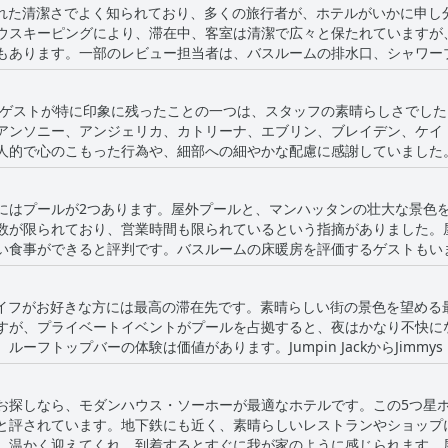
、その並外れた清潔さでよく知られており、多くの旅行者が、ホテルがいかに
があります。
ウスキーピングにより、滞在中、客室は清潔で広々と保たれていますが
もあります。一部のレビュー担当者は、バスルームの排水口、シャワー
ものではなく、一貫して清潔で手入
、控えめで気配りのあるスタッフと、床暖房、清潔で明るい客室、素晴
たゲストが特に印象に残ったことの一つは、スタッフの素晴らしさでし
しています。ごく一部のゲストは、寝室の細部への注意が足りない、部
アンソニー、アンジェリカ、カトリーナ、エブリン、ブレイデン、ケイ
、ほとんどの訪問者は、ホテルの清潔さが素晴らしいことに同意しまし
人的で心のこもった行為や、細部への細やかな配慮に感謝していました
取られていたり、あまり役に立たなかったりしたという意見もありまし
その素晴らしいサービスを楽しまれていました。
にはプールが2つあります。屋外プールと、マンハッタンの壮大な景色
数が限られており、営業時間も限られているという指摘がありました。
い食事ができると評判です。バスルームの床暖房を評価するゲストもい
感じるゲストもいました。ルーフトッププールは小さく、閉まるのが早
と楽しいルーフトッププール体験を提供しています。
、ナイトライフがお好きな方には最高の滞在先です。素晴らしい街の景色を望
すが、プライベートイベントがプールを占拠すると、夜はかなり不快に
フトップバーの体験は価値があります。Jumpin JackからJimmys 
ます。ただし、一部のバーは夜に非常に騒がしくなる可能性があること
フを求める人にとって、ロケーションは最高です。
お探しなら、モダンハウス・ソーホーが最適なホテルです。この5つ星
と評されています。地下鉄にも近く、素晴らしいレストランやショップ
、温かく迎えてくれ、到着するとすぐに我が家のように感じられます。