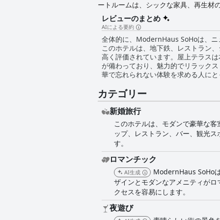
ートルームは、シックな家具、再生材
ンダ」は、温室のようなガラス張りの
レビューのまとめ
らしいパノラマビューを楽しめます。
AIによる要約
い出に残る体験ができること間違いな
全体的に、ModernHaus So
このホテルは、地下鉄、レストラン、
高く評価されています。屋上テラスは
が備わっており、魅力的でリラックスし
華で忘れられない体験を求める人にと
カテゴリー
新婚旅行
このホテルは、モダンで豪華な客室
ップ、レストラン、バー、観光ス
す。
ロマンチック
ModernHaus
AI生成
ザインとモダンなアメニティがロ
クセスを容易にします。
夜遊び