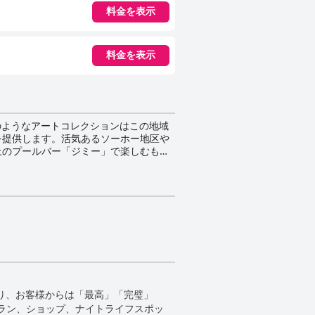
料金を表示
料金を表示
館のようなアートコレクションはこの地域
を提供します。活気あるソーホー地区や
上のプールバー「ジミー」で楽しむもよ
っています。ペントハウスのスイートル
ンで
屋外のダイニングをシームレスに行き来
ストリバーにかかる橋などの素晴らしいパ
アクセスが容易であり、公共交通機関への
Hoは、ご滞在後もずっと記憶に残るよう
を誇り、お客様からは「最高」「完璧」
ラン、ショップ、ナイトライフスポッ