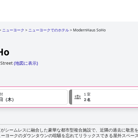
>
ニューヨーク
>
ニューヨークでのホテル
>
ModernHaus SoHo
Ho
Street
(
地図に表示
)
付
１室
７日（木）
２名
イルと本質がシームレスに融合した豪華な都市型複合施設で、近隣の過去に敬
ーヨークのダウンタウンの喧騒を忘れてリラックスできる屋外スペース