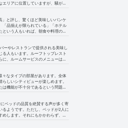
なエリアに位置していますが、騒がし
驚異的」と評されています。内装はス
oHoは、ニューヨーク市内の様々なエリ
「最高」と評し、驚くほど美味しいパンケ
、「品揃えが限られている」「ホテル
たという人もいれば、朝食や料理の種
んあり、健康的な新鮮な食材が揃う小
ランチと朝食に美味しいものを探すこ
、バーやレストランで提供される美味し
ます。
じる人もいます。ルーフトップレスト
らに、ルームサービスのメニューは限
スタッフなど、サービスに関する問題
値のある楽しい体験を提供していま
で、様々なタイプの部屋があります。全体
晴らしいシティビューが楽しめます。
たは機能が不十分であるという問題が
チョコレートなどの無料の特典を楽し
ットへの便利なアクセスが魅力です。
、特にベッドの品質を絶賛する声が多く寄
美的魅力を提供しています。
いるようです。ただし、ベッドが2人に
すめします。それにもかかわらず、ほ
多くいます。一部の人が唯一気になっ
安眠を求めている人にとって、