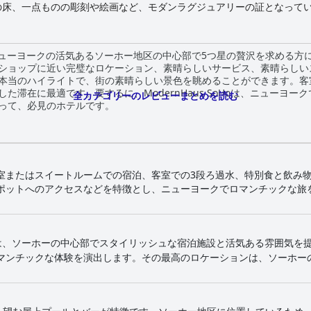
の床、一点ものの彫刻や絵画など、モダンラグジュアリーの証となって
開閉式で、年間を通して屋内と屋外で食事を楽しむことができ、屋上の
ソーホーに位置する当ホテルは、市内の一流レストラン、ショッピング
しです。
Hoは、ニューヨークの活気あるソーホー地区の中心部で5つ星の贅沢を求める
ショップに近い完璧なロケーション、素晴らしいサービス、素晴らしい
本当のハイライトで、街の素晴らしい景色を眺めることができます。客
た滞在に最適です。要するに、ModernHaus SoHoは、ニューヨー
全カテゴリーのレビューまとめを読む
って、必見のホテルです。
またはスイートルームでの宿泊、客室での3段ろ過水、特別食と飲み物、
ポットへのアクセスなどを特徴とし、ニューヨークでロマンチックな旅
 SoHoは、ソーホーの中心部でスタイリッシュな宿泊施設と活気ある雰囲気
マンチックな体験を演出します。その最高のロケーションは、ソーホー