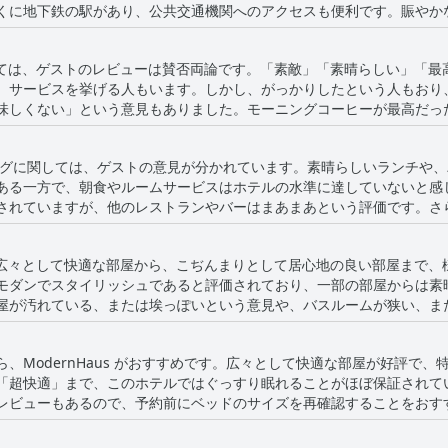
くに地下鉄の駅があり、公共交通機関へのアクセスも便利です。賑やか
な隠れ家を提供しています。客室や屋上からの眺めは「素晴らしい」「
ッフのフレンドリーで親切なサービスも好評です。ModernHaus S
朝食に関しては、ゲストのレビューは賛否両論です。「素敵」「素晴らしい」
ケーションがおすすめです。
、サービスを挙げる人もいます。しかし、がっかりしたという人もおり
味しくない」という意見もありました。モーニングコーヒーが最高だっ
います。さまざまな意見があるものの、周辺には美味しいお店がたくさ
す。朝食を予約する場合は、ホテル内のレストランを試すか、外に出て
ングに関しては、ゲストの意見が分かれています。素晴らしいランチや
朝食体験をした人からは、サービスが迅速で素晴らしいと評価されてい
ある一方で、朝食やルームサービスはホテルの水準に達していないと感
されていますが、他のレストランやバーはまあまあという評価です。さ
食の待ち時間が長かったり、夕食の予約をしなかったりする、不注意な
問題点はあるものの、ホテルのダイニングオプションは、試してみる価
テルには、広々として快適な部屋から、こぢんまりとして居心地の良い部屋ま
モダンでスタイリッシュであると評価されており、一部の部屋からは素
屋が汚れている、または埃っぽいという意見や、バスルームが狭い、ま
な不満はあったものの、多くの宿泊客は快適なベッドや、シャンパンや
ッフも高く評価されており、フレンドリーなサービスと地元の観光スポ
、ModernHaus がおすすめです。広々として快適な部屋が好評で
しれませんが、それでもSoHoを探索したいゲストにとって、贅沢さと
「超快適」まで、このホテルではぐっすり眠れることがほぼ保証されて
レビューもあるので、予約前にベッドのサイズを再確認することをおす
ているようで、清潔なシーツや手入れの行き届いた寝具を指摘する人も
直接頭に当たる可能性があると指摘する人もいました。全体的に見て、