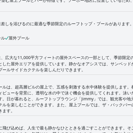
を望む屋上プールとバーが特徴です。ソーホー地区に位置しているため
kには、夏の日差しを浴びるのに最適な季節限定のルーフトップ・プールがあり
ール
屋外プール
SoHoは、広大な11,000平方フィートの屋外スペースの一部として、季節
とした屋外エリアを提供しています。静かなオアシスでは、サンベッド
プールサイドカクテルを楽しんだりできます。
ールは、超高層ビルの屋上で、五感を刺激する水中体験を提供します。
ィビューを背景に、透明な水の中で泳ぐ機会を提供してくれます。泳い
す。日が暮れると、ルーフトップラウンジ「Jimmy」では、観光客や
テルを楽しむことができます。また、屋上プールでは、ザ・バックバー
きます。
に飛び込めば、人生で最も静かなひとときを過ごすことができます。そ