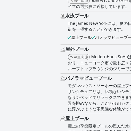
素晴らしい街の景色
AI生成
イフの選択肢に近接しています。
水泳プール
The James New Yor
街を一望することができます。
屋上プール
パノラマビュープ
屋外プール
ModernHaus 
AI生成
おり、ニューヨーク市で最も広々
ルーフトップラウンジのジミーで
パノラマビュープール
モダンハウス・ソーホーの屋上プ
サンクチュアリは、比類ないシテ
なサンベッドでリラックスできま
景を眺めながら、こだわりのカク
に浮かぶような不思議な体験がで
屋上プール
屋上の季節限定プールの澄んだ水