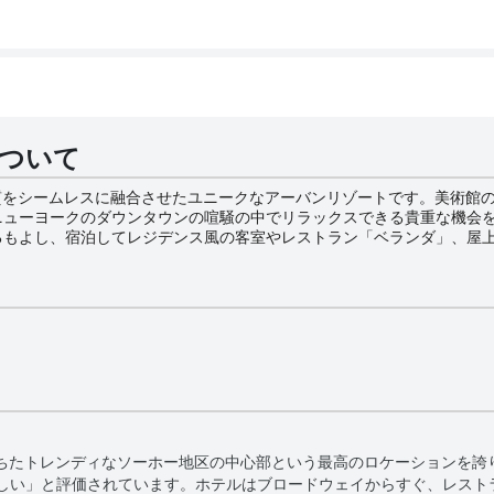
oについて
イルと実質をシームレスに融合させたユニークなアーバンリゾートです。美術
ニューヨークのダウンタウンの喧騒の中でリラックスできる貴重な機会
るもよし、宿泊してレジデンス風の客室やレストラン「ベランダ」、屋
、フレッテ社のリネン、トリプルフィルターの水など、豪華な設備が整
を刺激するさまざまなイベントスペースが用意されています。 ホテルのシグネチャーレストラ
うな開閉式のガラス張りの中で食事をすることができ、年間を通じて屋内と
HausのJimmyからは、ミッドタウン、ウォール街、ハドソン川、イー
トとなっています。 ニューヨークで最もダイナミックな地区のひとつであるソーホ
Hoは、ニューヨークのトップダイニング、ショッピング、文化スポットへの
アリー、コミュニティのユニークな融合により、ModernHaus So
。
、活気に満ちたトレンディなソーホー地区の中心部という最高のロケーション
しい」と評価されています。ホテルはブロードウェイからすぐ、レスト