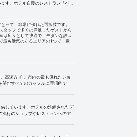
います。ホテル自慢のレストラン「ベラ
プールバー「ジミー」からは、街の素晴
、文化スポットへのアクセスも良く、思
方にとって、非常に優れた選択肢です。
スタッフで多くの満足したゲストから
室は広々として快適で、モダンな設備
クで最も活気のあるエリアの1つで、豪
高速Wi-Fi、市内の最も優れたショ
を望むすべてのカップルに理想的で
を提供しています。ホテルの洗練されたデ
の流行のショップやレストランへのア