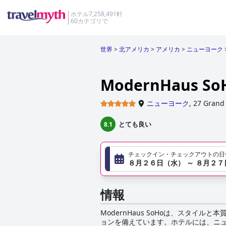
ホテル7,258,491軒
60カテゴリで
世界
>
北アメリカ
>
アメリカ
>
ニューヨーク
ModernHaus So
ニューヨーク
,
27 Grand 
とても良い
8.1
チェックイン・チェックアウトの日
８月２６日（水） ～ ８月２
情報
ModernHaus SoHoは、スタ
ョンを備えています。ホテルには、ニュ