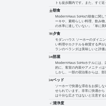
トも徒歩圏内です。また、すぐ近
さの中心からは離れており、静か
朝食
タイリッシュで清潔感があり、スタ
ModernHaus SoHoの
アへのアクセスが容易な最高のロ
ーキや、素晴らしい料理、飲み物
の水準に達していない」「単に美
類があまり多くないと感じた人も
夕食
さなスーパーマーケットもありま
モダンハウス ソーホーのダイニ
とができます。また、素晴らしい
い料理やカクテルを称賛する声が
ランのベランダは美味しいと評価
られており、非常に高価です。朝
部屋
も指摘されています。このような
ModernHaus SoHoホ
す。
的に、客室の内装やアメニティは
しかし、一部の宿泊客からは、部
指摘されました。このような小さ
ベッド
んでいます。ロケーションとスタ
ソーホーで快適な滞在をお探しなら
一部の部屋は予想よりも狭いかも
せられています。非常に快適から
は十分な広さではないと注意する
とんどのゲストはベッドに満足し
清浄度
た点はエアコンで、睡眠中に風が