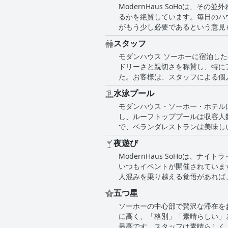
ModernHaus SoHoは
ModernHaus は検討する価値
るかを絶賛しています。毎日のハ
がもう少し必要であるという意見
べきだった事例があったと指摘しています。 しかし、これは施設の全体的な清潔さとメンテナンスを損なう
スタッフ
れが行き届いています。ゲストは
モダンハウス ソーホーに宿泊し
ルのフレンドリーな雰囲気に感謝
ドリーさと親切さを称賛し、特に
ーブに染みがあると感じましたが
た。お客様は、スタッフによる個
ントデスクのスタッフが何か気を
水泳プール
スタッフとの間に良い経験をし、
モダンハウス・ソーホー・ホテル
し、ルーフトッププールは収容人
で、ベランダレストランは美味し
ブのようで、バーが混んでいると
夜遊び
は、ホテルは素晴らしいサービス
ModernHaus SoHoは
いつもイベントが開催されていま
人混みを乗り越える覚悟があれば、ルー
くさんのバーやレストランがあり
五つ星
はあるものの、最高のナイトライ
ソーホーの中心部で贅沢な滞在を
に高く、「格別」「素晴らしい」
最高です。スタッフは素晴らしく