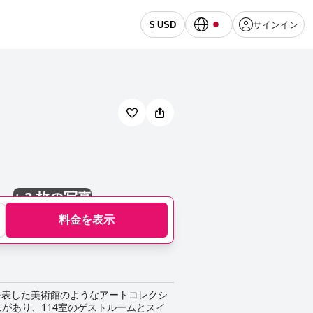
サインイン
$ USD
+
3 枚の写真
料金を表示
意を表した美術館のようなアートコレクシ
があり、114室のゲストルームとスイ