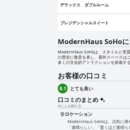
デラックス ダブルルーム
プレジデンシャルスイート
ModernHaus SoH
ModernHaus SoHoは、スタ
の歴史に敬意を表し、屋外スペースは
多くの文化的アトラクションを探索す
し。 114室の客室とスイートルームは、シックな家具、再生木材の床、ユニークな彫刻や絵画、豊かな自然光など、モダンラグジュアリーの証しで
す。また、ル・ラボのバスアメニティ
お客様の口コミ
ームから屋上のプールデッキまで、創造性と生産性
ある「Veranda」では、温室のよ
とても良い
8.1
することができます。一方、Modern
ノラマビューが望め、友人や同僚とお酒を楽しむのに最適なスポッ
口コミのまとめ
ーに位置するModernHaus So
アクセスも容易です。スタイル、ラグジュ
AIによる要約
な比類なき体験をお客様に提供します
ロケーション
ModernHaus SoHoは
「素晴らしい」「驚くほど素晴ら