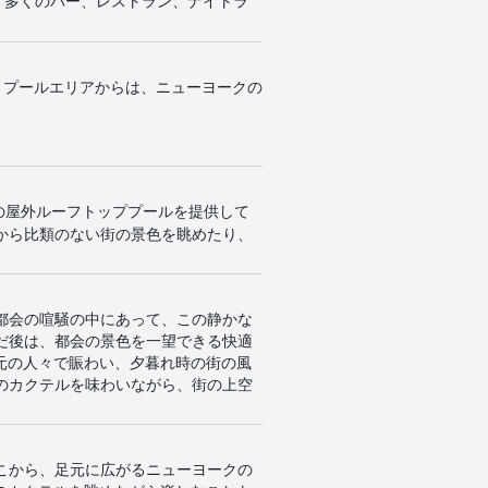
、多くのバー、レストラン、ナイトラ
ます。プールエリアからは、ニューヨークの
限定の屋外ルーフトッププールを提供して
から比類のない街の景色を眺めたり、
都会の喧騒の中にあって、この静かな
だ後は、都会の景色を一望できる快適
地元の人々で賑わい、夕暮れ時の街の風
のカクテルを味わいながら、街の上空
こから、足元に広がるニューヨークの