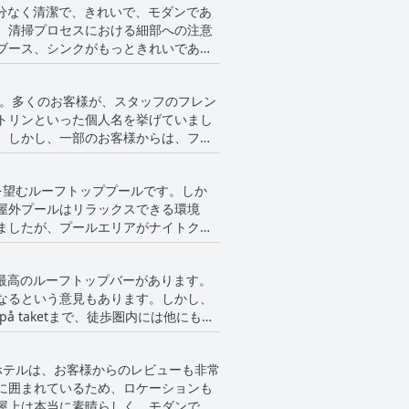
申し分なく清潔で、きれいで、モダンであ
、清掃プロセスにおける細部への注意
ブース、シンクがもっときれいである
らしい景色によって強化された、ホテ
た。多くのお客様が、スタッフのフレン
屋のグラスが埃っぽい、またはバスロ
トリンといった個人名を挙げていまし
た。
。しかし、一部のお客様からは、フロ
た。全体として、ほとんどのお客様は
を望むルーフトッププールです。しか
屋外プールはリラックスできる環境
ましたが、プールエリアがナイトクラ
いことに注意が必要ですが、全体的に
める最高のルーフトップバーがあります。
なるという意見もあります。しかし、
på taketまで、徒歩圏内には他にもた
に注意してください。いくつかの欠点
ホテルは、お客様からのレビューも非常
に囲まれているため、ロケーションも
屋上は本当に素晴らしく、モダンでス