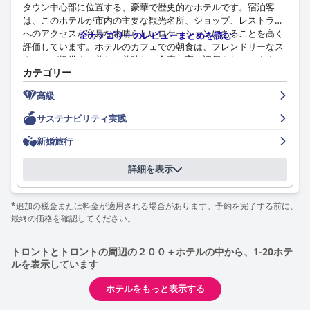
タウン中心部に位置する、豪華で歴史的なホテルです。宿泊客
ン、優れたサービス、設備の整ったアメニティが特徴的な、豪華
は、このホテルが市内の主要な観光名所、ショップ、レストラン
で快適な体験を提供します。WiFiの信頼性や朝食の価値など、い
へのアクセスが容易な素晴らしいロケーションにあることを高く
全カテゴリーのレビューまとめを読む
くつかの小さな欠点はあるものの、ホテルは豪華さと利便性とい
評価しています。ホテルのカフェでの朝食は、フレンドリーなス
う永続的な印象を与えます。
タッフが提供する美しく美味しい食事で高く評価されています
カテゴリー
が、料金が高いと感じる宿泊客もいます。客室は広々としてい
て、設備が整っており、快適なベッドと清潔なバスルームを備え
高級
た豪華な内装です。ホテルはまた、並外れた清潔さと、親切、プ
ロ意識、そしてどんなことでも喜んで手伝ってくれるフレンドリ
サステナビリティ実践
ーなスタッフでも知られています。ホテルでは、追加料金でWi-Fi
アクセスが利用でき、駐車場も便利でお手頃な料金で利用できま
新婚旅行
す。ベッドは快適で、ぐっすり眠れると評価されていますが、枕
が快適でないと感じる宿泊客もいます。全体として、ザ・オム
詳細を表示
ニ・キング・エドワード・ホテルは、一流の雰囲気を醸し出し、
快適な贅沢を提供する最高のホテルであり、家族連れにも一人旅
にも最適な宿泊施設です。
*追加の税金または料金が適用される場合があります。予約を完了する前に、
最終の価格を確認してください。
トロントとトロントの周辺の２００＋ホテルの中から、1-20ホテ
ルを表示しています
ホテルをもっと表示する