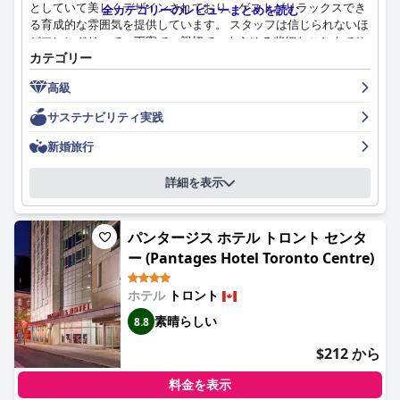
としていて美しくデザインされており、ゲストがリラックスでき
全カテゴリーのレビューまとめを読む
る育成的な雰囲気を提供しています。 スタッフは信じられないほ
どフレンドリーで、丁寧で、親切で、あらゆる些細なことまでサ
カテゴリー
ポートしてくれます。 ホテル全体の清潔さへのこだわりは格別
で、非の打ちどころのない滞在を保証します。 屋上プールは、下
高級
の賑やかな街からのクールな逃避場所を提供しますが、座席数が
限られており、他の建物の居住者と共有しています。 ホテルは
サステナビリティ実践
隅々から豪華さが漂っており、ゲストは素晴らしい装飾と申し分
のないサービスに畏敬の念を抱きます。 一部のゲストは、価格が
新婚旅行
「高級」ホテルに期待される水準に達していないと主張するかも
しれませんが、ほとんどのゲストは滞在中に受けた5つ星の体験
詳細を表示
について絶賛しています。 全体として、1 ホテル トロントは、ユ
ニークで思い出に残る旅行体験を求める人に最適な選択肢です。
パンタージス ホテル トロント センタ
ー (Pantages Hotel Toronto Centre)
ホテル
トロント
素晴らしい
8.8
$212 から
料金を表示