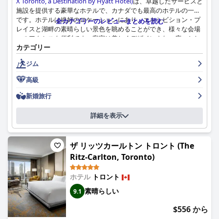
X Toronto, a Destination by Hyatt Hotel)
は、卓越したサービスと
施設を提供する豪華なホテルで、カナダでも最高のホテルの一つ
です。ホテルは絶好のロケーションにあり、エキシビション・プ
全カテゴリーのレビューまとめを読む
レイスと湖畔の素晴らしい景色を眺めることができ、様々な会場
へのアクセスも便利です。客室は美しくデザインされ、広々とし
カテゴリー
ており、快適なベッドと清潔なバスルームが備わっています。ス
タッフはフレンドリーでプロフェッショナルであり、常にゲスト
ジム
が素晴らしい体験ができるよう、期待以上のサービスを提供して
います。屋上プールは素晴らしく、湖畔の息をのむような景色を
高級
眺めることができます。ただし、朝食、夕食、駐車場に関して、
ゲストからいくつか問題点が指摘されています。ホテルは、ゲー
新婚旅行
ム/たまり場ルーム、映画館、キッズクラブなどのアクティビティ
があり、子供連れの家族を含むすべての人に素晴らしい楽しい体
詳細を表示
験を提供しています。全体として、ゲストは
ホテル X トロント バ
イ ライブラリー ホテル コレクション (Hotel X Toronto, a
Destination by Hyatt Hotel)
を強く推奨し、5つ星の品質を示すカ
ザ リッツカールトン トロント (The
ナダで最高のホテルの一つと考えています。
Ritz-Carlton, Toronto)
ホテル
トロント
素晴らしい
9.1
$556 から