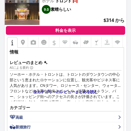
と品質で際立っています。朝食スタッフのプロ意識と気配りは、
ホテル
トロント
快適な食事体験に貢献しています。敷地内の Thirty Restaurant
素晴らしい
9.0
でのディナーも、チキンラップやカレーなどの傑出した料理を含
む、美味しくて多様なメニューオプションで高い評価を得ていま
$314 から
す。フレンドリーなサービスとリラックスできる雰囲気は、ホテ
ルでの食事の魅力をさらに高めています。
料金を表示
清潔さは一貫したハイライトであり、多くのゲストがホテルの手
$
入れの行き届いた客室と共用エリアに注目しています。軽微な清
掃の問題が時折言及されていますが、これらは例外であり、標準
情報
ではありません。ハウスキーピングスタッフは、効率と丁寧さで
頻繁に称賛され、ゲストのポジティブな体験をさらに高めていま
レビューのまとめ
す。
AIによる要約
ソーホー・ホテル・トロントは、トロントのダウンタウンの中心
ホテルのスタッフは、フレンドリーさ、親切さ、プロ意識で複数
部という恵まれたロケーションに位置し、観光客やビジネス客に
のレビューで高い評価を受けています。受付チームやハウスキー
人気があります。CNタワー、ロジャース・センター、ウォーター
ピングから、バーやレストランのスタッフまで、ゲストはチーム
フロントなどの主要な観光スポットや、近隣のレストラン、バ
全カテゴリーのレビューまとめを読む
が提供する優れたサービスを強調し、滞在をより楽しく、手間の
ー、ショッピング街へのアクセスの良さが評価されています。こ
かからないものにしています。
の利便性に加え、清潔で豪華かつ広々とした客室も魅力で、多く
カテゴリー
の客室からは象徴的なランドマークの素晴らしい景色を眺めるこ
WiFi、ジム、プールなどのアメニティは、賛否両論ありますが、
とができます。
概して肯定的なフィードバックを受けています。WiFi は信頼性が
高級
高く高速であるとよく言われますが、一部のゲストは接続の問題
ソーホー・ホテルでの食事は、特にモレッティ・レストランがお
新婚旅行
を経験しました。ジムは、小さく、設備が限られている場合もあ
すすめです。ゲストは一様に、その美味しい料理と質の高いバラ