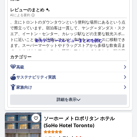
し、好ましくないやり取りがあったという言及も時折あり、例外
のようです。
レビューのまとめ
AIによる要約
マイナス面としては、ホテルのWiFiは信号が弱く、接続が不安定
、主にトロントのダウンタウンという便利な場所にあるという点
という問題があります。さらに、フィットネスセンターやプール
で際立っています。宿泊客は一貫して、ヤング＝ダンダス・スク
などのアメニティについては、ジムは機能的だが古く、プールは
エア、イートン・センター、カレッジ駅などの主要な観光スポッ
メンテナンスのため閉鎖されていることが多いなど、賛否両論の
トに近いことを高く評価しており、市内をシームレスに移動でき
全カテゴリーのレビューまとめを読む
フィードバックがあります。
ます。スーパーマーケットやドラッグストアから多様な飲食店ま
で、さまざまなアメニティに簡単にアクセスできるため、観光客
ホテルでの駐車場は、システムを使いこなせる人にとっては便利
カテゴリー
はこの場所がレジャーやビジネス旅行者にとって理想的であると
で、十分な地下駐車場とリーズナブルな料金が設定されていま
考えています。
す。ただし、分かりにくい表示や高額な料金が、一部のお客様の
高級
不満につながっています。
ホテルの客室は、コンパクトであるとよく言われますが、清潔で
サステナビリティ実践
快適、設備の整ったモダンなアメニティと最新の装飾が施されて
家族連れにとって、ホテルは快適でサポート体制の整った環境を
いると評されています。訪問者は、客室を完璧な状態に保ち、小
家族向け
提供していますが、客室の広さや、電子レンジやソファベッド用
ささにもかかわらず全体的な満足度を高める、勤勉なハウスキー
の十分な寝具などの利便性の欠如は、わずかな欠点です。
ピングに感謝しています。一部のゲストは、外からの騒音や室温
詳細を表示
の調整の難しさなど、軽微な問題が発生しましたが、これらは一
全体として、ノボテル トロント ノース ヨークは、その優れたロ
般的に肯定的な側面によって相殺されました。
ケーション、美味しい朝食、フレンドリーなスタッフによって主
に区別される快適でアクセスしやすい滞在を提供していますが、
ソーホー メトロポリタン ホテル
ホテル内のダイニングオプションは、称賛に値するレビューを受
WiFiの品質や客室のメンテナンスなどの分野では改善の余地があ
(SoHo Hotel Toronto)
けています。朝食は、新鮮なクロワッサン、スムージー、さまざ
ります。
まな食事のニーズに応える多様なビュッフェを提供し、その種類