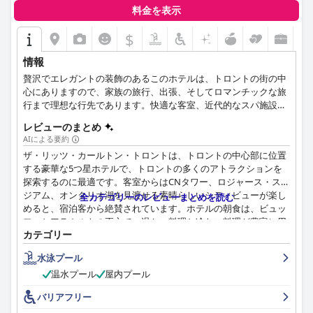
料金を表示
$
情報
贅沢でエレガントの装飾のあるこのホテルは、トロントの街の中
心にありますので、家族の旅行、出張、そしてロマンチックな旅
行まで理想な行先であります。快適な客室、近代的なスパ施設、
２階建ての会議室、そして現地も国際の味も盛っているレストラ
レビューのまとめ
ンやバーなどが提供されています。
AIによる要約
ザ・リッツ・カールトン・トロントは、トロントの中心部に位置
する豪華な5つ星ホテルで、トロントの多くのアトラクションを
探索するのに最適です。客室からはCNタワー、ロジャース・スタ
ジアム、オンタリオ湖を見渡せる素晴らしいシティビューが楽し
全カテゴリーのレビューまとめを読む
めると、宿泊客から絶賛されています。ホテルの朝食は、ビュッ
フェとアラカルトの両方で、温かい料理と冷たい料理が豊富に用
カテゴリー
意されており、非常に素晴らしいです。客室は非常に清潔で、細
部まで配慮が行き届いており、スタッフは館内全体で素晴らしい
水泳プール
顧客サービスを提供しており、ただただ素晴らしいです。ホテル
温水プール
屋内プール
のプールエリアは広くてリラックスできますが、ジャグジーが汚
れているという報告もありました。全体として、ザ・リッツ・カ
バリアフリー
ールトン・トロントは真のラグジュアリー体験を提供し、宿泊客