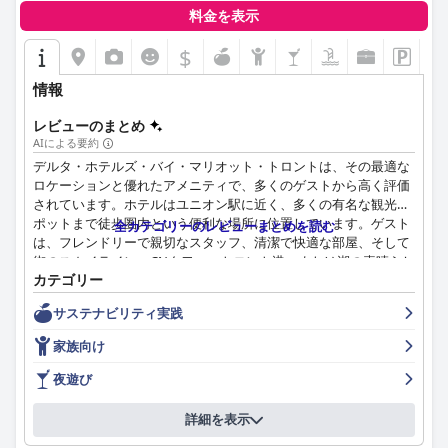
料金を表示
$
情報
レビューのまとめ
AIによる要約
デルタ・ホテルズ・バイ・マリオット・トロントは、その最適な
ロケーションと優れたアメニティで、多くのゲストから高く評価
されています。ホテルはユニオン駅に近く、多くの有名な観光ス
ポットまで徒歩圏内という便利な場所に位置しています。ゲスト
全カテゴリーのレビューまとめを読む
は、フレンドリーで親切なスタッフ、清潔で快適な部屋、そして
街のスカイライン、CNタワー、トロント港、または湖の素晴らし
カテゴリー
い眺めを高く評価しています。朝食と駐車場については賛否両論
ありましたが、ホテルの清潔さと、プール、ホットタブ、スチー
サステナビリティ実践
ムルーム、屋外パティオなどの質の高い施設は、ゲストから称賛
されました。ほとんどのゲストは、キングサイズとクイーンサイ
家族向け
ズのベッドが非常に快適で、高品質の枕も同様に優れていると感
じました。全体として、デルタ・ホテルズ・バイ・マリオット・
夜遊び
トロントは、洗練されたエレガントなホテルでありながら、快適
で便利であり、トロントを訪れるすべての人にとって検討する価
詳細を表示
値があるホテルです。