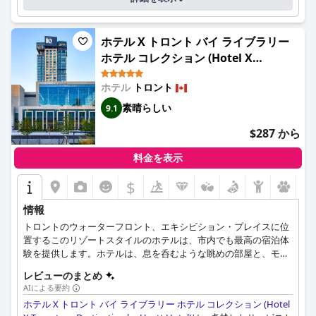
ホテル X トロント バイ ライブラリー
ホテル コレクション (Hotel X
Toronto, a Destination by Hyatt
ホテル
トロント
Hotel)
素晴らしい
9.1
$287 から
料金を表示
$
情報
トロントのウォーターフロント、エキシビション・プレイスに位
置するこのリゾートスタイルのホテルは、市内でも最高の宿泊体
験を提供します。ホテルは、息を呑むような眺めの部屋と、モダ
ンな広々としたスイートのどちらかを選ぶことができます。トロ
レビューのまとめ
ントの街を探索するのに最適な出発点です。
AIによる要約
ホテル X トロント バイ ライブラリー ホテル コレクション (Hotel