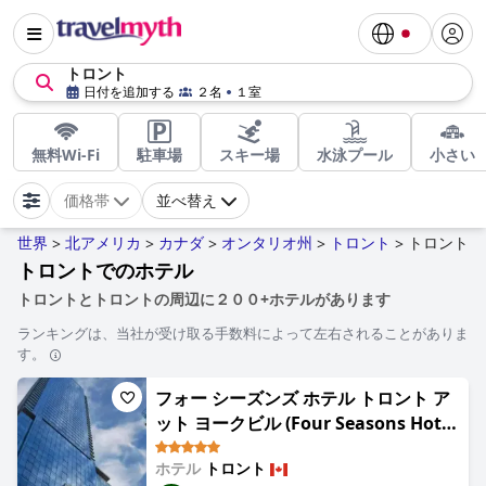
トロント
日付を追加する
２名
１室
無料Wi-Fi
駐車場
スキー場
水泳プール
小さい
価格帯
並べ替え
世界
北アメリカ
カナダ
オンタリオ州
トロント
トロント
>
>
>
>
>
トロントでのホテル
トロントとトロントの周辺に２００+ホテルがあります
ランキングは、当社が受け取る手数料によって左右されることがありま
す。
フォー シーズンズ ホテル トロント ア
ット ヨークビル (Four Seasons Hotel
Toronto)
ホテル
トロント