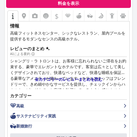
料金を表示
$
情報
高級フィットネスセンター、シックなレストラン、屋内プールを
提供するモダンなセンスの高級ホテル。
レビューのまとめ
AIによる要約
シャングリ・ラ トロントは、お客様に忘れられないご滞在をお約
束する、豪華でエレガントなホテルです。客室は広々として美し
くデザインされており、快適なベッドなど、快適な睡眠を保証す
る豪華なアメニティが備わっています。ホテルスタッフはフレン
全カテゴリーのレビューまとめを読む
ドリーで、きめ細やかなサービスを提供し、チェックインからハ
ウスキーピングまで、お客様を歓迎しているように感じさせま
カテゴリー
す。ホテルの建築とインテリアは素晴らしく、客室がきちんと手
入れされ、非常に清潔であることに、お客様は感謝しています。
高級
朝食の体験は一貫していませんでしたが、ルームサービスで注文
した朝食と迅速なサービスで、素晴らしい体験をしたお客様もい
サステナビリティ実践
ました。全体として、シャングリ・ラ トロントは、その5つ星の
評価にふさわしい、卓越したホテルです。
新婚旅行