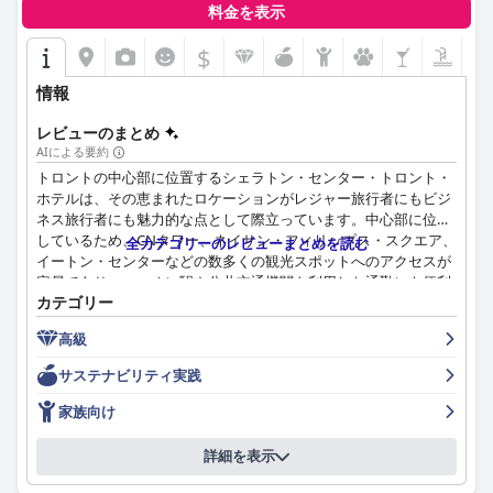
料金を表示
$
情報
レビューのまとめ
AIによる要約
トロントの中心部に位置するシェラトン・センター・トロント・
ホテルは、その恵まれたロケーションがレジャー旅行者にもビジ
ネス旅行者にも魅力的な点として際立っています。中心部に位置
しているため、CNタワー、ネイサン・フィリップス・スクエア、
全カテゴリーのレビューまとめを読む
イートン・センターなどの数多くの観光スポットへのアクセスが
容易であり、ユニオン駅や公共交通機関を利用した通勤にも便利
カテゴリー
です。また、この場所からはトロントの活気あるダウンタウンを
一望できる素晴らしいシティスカイラインの景色も楽しめます。
高級
宿泊客からは、手入れの行き届いたジムやユニークな屋内/屋外プ
サステナビリティ実践
ールなど、ホテルの施設が常に高く評価されています。これらの
アメニティは、リラックスとフィットネスの両方のニーズに応え
家族向け
ています。一部エリアでは内装が時代遅れであるという報告もあ
りますが、清掃が行き届いている点は高く評価されており、多く
詳細を表示
の人が手入れの行き届いた客室と共用エリアに満足しています。
美しい新しいロビーは、さらに歓迎的な雰囲気を高めています。