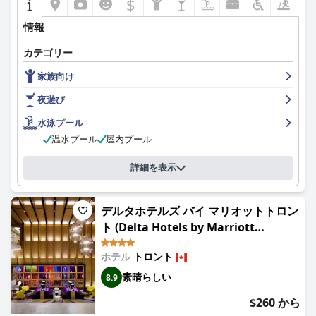
$
情報
カテゴリー
家族向け
夜遊び
水泳プール
温水プール
屋内プール
詳細を表示
デルタホテルズ バイ マリオットトロン
ト (Delta Hotels by Marriott
Toronto)
ホテル
トロント
素晴らしい
8.9
$260 から