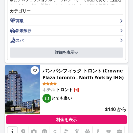
ルームサービスと親切なコンシェルジュサービスを提供していま
カテゴリー
す。ホテルのロケーションは、ダウンタウンエリア、美術館、レ
ストランを徒歩で探索するのに最適で、中心部に位置しているに
高級
もかかわらず、ホテルの静けさを高く評価しています。値段は高
いかもしれませんが、宿泊客はその価値があると判断し、美しい
新婚旅行
デザインと温かいおもてなしを高く評価しています。全体とし
て、ヘーゼルトンホテルはトロントに滞在するなら絶対に外せな
スパ
いホテルであり、ゲストが一生忘れられない素晴らしい体験を提
供します。
詳細を表示
パン パシフィック トロント (Crowne
Plaza Toronto - North York by IHG)
ホテル
トロント
とても良い
8.1
$140 から
料金を表示
$