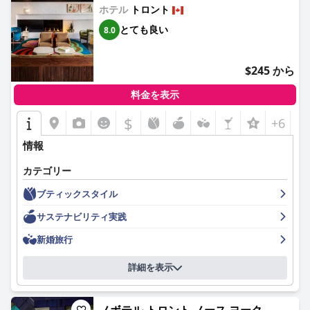
ホテル
トロント
ています。しかし、制限された営業時間、限られたメニューオプ
ション、高い価格、そして時折の休業により、何人かのゲストは
とても良い
8.0
代替手段を探しています。
客室は広々として快適で、設備も充実しており、清潔でモダンで
$245 から
あると、ゲストから頻繁に満足の声が上がっています。パノラマ
の景色と大きな窓が、その魅力をさらに高めています。しかし、
料金を表示
一部の客室は老朽化の兆候を示しており、故障した備品や染みの
ついたカーペットなど、散発的なメンテナンスの問題が指摘され
$
+6
ています。
情報
ホテルの清潔さへの取り組みは、概ね高く評価されており、客
室、バスルーム、共用エリアはきちんと維持されています。しか
カテゴリー
し、ハウスキーピングの時折の不備や、アップデートやより徹底
ブティックスタイル
的な清掃の必要性が、一部の訪問者によって指摘されています。
全体的な雰囲気は、プロフェッショナルでフレンドリーなスタッ
サステナビリティ実践
フによって高められ、ゲストのエクスペリエンスにプラスの影響
を与えていますが、一貫性のないサービス品質や対応の遅さに関
新婚旅行
する報告も時折あります。
詳細を表示
無料Wi-Fiは施設全体で提供されていますが、頻繁な切断や速度低
下の問題に直面しており、ゲストのエクスペリエンスに影響を与
えています。