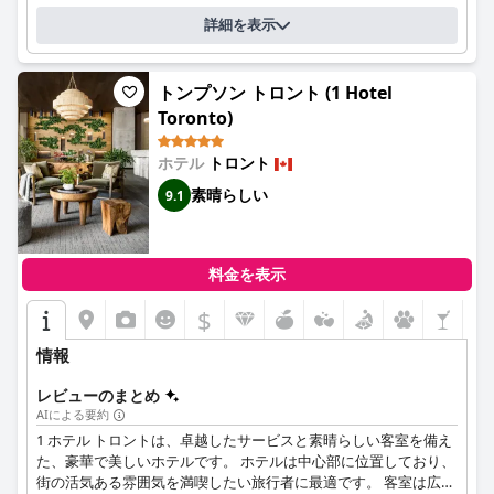
詳細を表示
トンプソン トロント (1 Hotel
Toronto)
ホテル
トロント
素晴らしい
9.1
料金を表示
$
情報
レビューのまとめ
AIによる要約
1 ホテル トロントは、卓越したサービスと素晴らしい客室を備え
た、豪華で美しいホテルです。 ホテルは中心部に位置しており、
街の活気ある雰囲気を満喫したい旅行者に最適です。 客室は広々