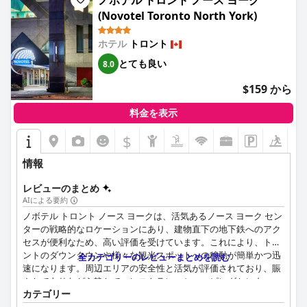
ノボテル トロント ノース ヨーク
ジムとプールの設備は、賛否両論のフィードバックを受けていま
(Novotel Toronto North York)
す。一部のゲストは、ジムが設備も充実しており、プールエリア
は快適で清潔だと感じていますが、オーバーホールとより良いメ
ホテル
トロント
ンテナンスの必要性を強調する人もいます。閉鎖や不十分な情報
とても良い
8.0
などの運営上の不便さが、その体験を損ねています。
$159 から
駐車場は十分で便利ですが、1日18ドルの料金は多くの人に高す
ぎると考えられており、一部のゲストは隠れた料金だと感じてい
料金を表示
ます。最後に、ホテルは家族連れに優しいと考えられており、子
供連れの旅行者に人気があります。
$
+9
全体として、パンパシフィック・トロントは、食事、メンテナン
情報
ス、サービスの安定性において改善が必要な点はあるものの、数
多くの設備を備えた快適で静かな滞在を提供しています。
レビューのまとめ
AIによる要約
ノボテル トロント ノース ヨークは、活気あるノース ヨーク セン
ターの戦略的なロケーションにあり、建物直下の地下鉄へのアク
セスが便利なため、高い評価を受けています。これにより、トロ
ントのダウンタウンや様々な観光スポットへの移動が簡単かつ迅
全カテゴリーのレビューまとめを読む
速になります。周辺エリアの安全性と活気が評価されており、賑
やかでありながら静かで、レストラン、ショッピングセンター、
カテゴリー
生活に必要なサービスなど、様々なアメニティに簡単にアクセス