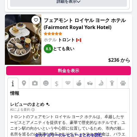
詳細を表示
フェアモント ロイヤル ヨーク ホテル
(Fairmont Royal York Hotel)
ホテル
トロント
とても良い
8.5
$236 から
料金を表示
$
情報
レビューのまとめ
AIによる要約
トロントのフェアモント ロイヤル ヨーク ホテルは、卓越したサ
ービスとアメニティを提供する、豪華で歴史的なホテルです。ユ
ニオン駅の向かいという中心部に位置しているため、市内の観光
名所を巡るのに最適な拠点となります。ホテルの朝食は、バラエ
全カテゴリーのレビューまとめを読む