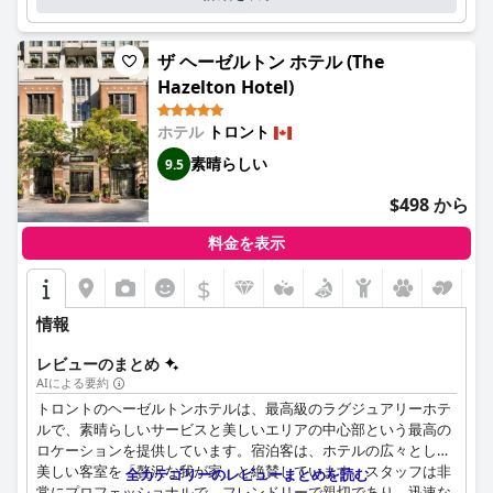
人もいれば、一貫性のない接続に直面する人もいます。無料のベ
ーシックWiFiは軽い使用には十分ですが、有料オプションはその
価値について批判を受けています。
ザ ヘーゼルトン ホテル (The
プールエリアは、そのユニークな構造と楽しい雰囲気で概ね好評
Hazelton Hotel)
ですが、水温と時折の混雑が懸念事項として挙げられています。
駐車場は主にバレーサービスで、便利ではあるものの、料金が高
ホテル
トロント
いとされています。近くの公共駐車場は、より予算に優しい代替
素晴らしい
9.5
手段を提供しています。
$498 から
全体として、シェラトン・センター・トロント・ホテルは、その
中心的なロケーション、優れた施設、そして卓越したスタッフに
料金を表示
よって評価されており、トロントのダウンタウンライフを満喫し
たい旅行者に人気があります。ダイニングサービスや一部施設に
$
は改善の余地がありますが、肯定的な側面がゲストエクスペリエ
ンスを大幅に向上させています。
情報
レビューのまとめ
AIによる要約
トロントのヘーゼルトンホテルは、最高級のラグジュアリーホテ
ルで、素晴らしいサービスと美しいエリアの中心部という最高の
ロケーションを提供しています。宿泊客は、ホテルの広々とした
美しい客室を「贅沢な我が家」と絶賛しています。スタッフは非
全カテゴリーのレビューまとめを読む
常にプロフェッショナルで、フレンドリーで親切であり、迅速な