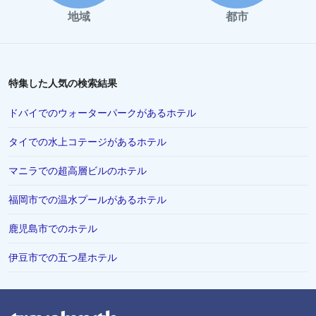
千葉市でのホテル
地域
都市
徳島市でのホテル
松本市でのホテル
川越市でのホテル
特集した人気の検索結果
伊勢市でのホテル
ドバイでのウォーターパークがあるホテル
富山市でのホテル
タイでの水上コテージがあるホテル
香川県でのホテル
マニラでの超高層ビルのホテル
浦安市でのホテル
シンガポールでのホテル
福岡市での温水プールがあるホテル
高山市でのホテル
鹿児島市でのホテル
有馬市でのホテル
伊豆市での五つ星ホテル
唐津市でのホテル
北見市でのホテル
島根県でのホテル