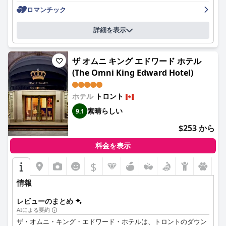
りますが、清潔で機能的です。プールは、素敵な機能として頻繁
エティ豊かな選択肢を高く評価しており、滞在の価値を高めてい
ロマンチック
に強調されていますが、メンテナンスと閉鎖の問題に直面するこ
ます。客室自体も、巨大で快適なベッド、床暖房や大きなバスタ
とがあります。
ブなどの設備が整った広々としたバスルームなど、モダンなアメ
詳細を表示
ニティが充実しています。
駐車場は賛否両論あり、地下駐車場の便利さとセキュリティに感
謝する人もいますが、非常に高価であると感じる人もいます。
清潔さはホテルの重要な要素であり、客室と共用エリアの両方
ザ オムニ キング エドワード ホテル
が、行き届いた手入れで高い評価を得ています。ハウスキーピン
全体として、ホリデイ・イン・トロント・ダウンタウン・センタ
(The Omni King Edward Hotel)
グスタッフは、その徹底性と一貫性で頻繁に称賛されています。
ーは、トロントのダウンタウンを探索しようとしている観光客に
コンシェルジュ、フロント、ルームサービスの各チームは、その
とって、優れたロケーション、快適さ、利便性を備えたオプショ
プロ意識とフレンドリーな対応で評価されており、すべてのスタ
ホテル
トロント
ンと見なされており、優れたスタッフと信頼できるアメニティを
ッフメンバーによる卓越したサービスが、ゲストエクスペリエン
備えた、バランスの取れた体験を提供しています。
素晴らしい
9.1
スをさらに向上させています。
$253 から
ホテルには、手入れの行き届いたジムやプールなどのアメニティ
がありますが、ジムスペースは限られていると感じられ、プール
料金を表示
は夕方早くに閉まります。ゲストは駐車のしやすさも高く評価し
ていますが、料金が高いことは共通の批判点です。無料WiFiが利
$
用可能ですが、その信頼性は一貫していません。
情報
朝食は、値段が高すぎる、バラエティに欠けるという意見もあり
ますが、夕食は一般的に好評で、ホテル全体の食事サービスの質
レビューのまとめ
の高さを際立たせています。
AIによる要約
ザ・オムニ・キング・エドワード・ホテルは、トロントのダウン
全体として、ソーホー・ホテル・トロントは、最高のロケーショ