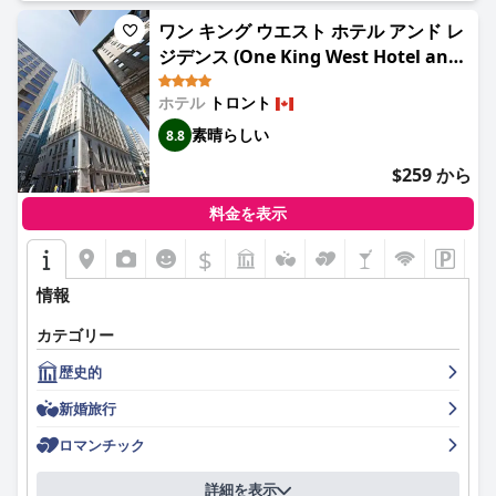
ワン キング ウエスト ホテル アンド レ
シェラトン・センター・トロント・ホテルのスタッフは、プロ意
ジデンス (One King West Hotel and
識、親しみやすさ、そして行き届いたサービスで高い評価を受け
ています。レセプション、ハウスキーピングからドアマン、コン
Residence)
シェルジュまで、チーム全体が快適な滞在を確保するための努力
ホテル
トロント
が評価されており、ルームアップグレードやパーソナライズされ
素晴らしい
8.8
たサービスでゲストの期待を超えることもよくあります。
$259 から
ホテルでの朝食は意見が分かれるところですが、料理の質に関し
ては概ね好評です。特にクラブラウンジでは、美味しくバラエテ
料金を表示
ィ豊かなオプションを楽しめます。しかし、価格の高さ、サービ
スの問題、繁忙時の座席数の制限については、頻繁に不満の声が
$
上がっています。夕食サービスも賛否両論です。料理の質は評価
されているものの、メニューの選択肢が限られていて高価だと感
情報
じているゲストが多く、近くの代替レストランを探すこともあり
ます。
カテゴリー
歴史的
客室は広々としていて清潔で、快適なベッドと信頼性の高いエア
コンが備わっています。特にシティビューの客室は人気がありま
新婚旅行
す。ただし、内装が古く、騒音の問題が指摘されており、客室の
近代化を期待する声もあります。
ロマンチック
ホテル内のWiFiサービスは賛否両論で、安定した接続を体験する
詳細を表示