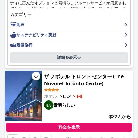
ティに富んだオプションと素晴らしいルームサービスが用意され
ており、高く評価されています。客室は快適で、魅力的なアール
カテゴリー
デコ調の装飾が施されています。ホテルは、清潔さと細部へのこ
だわりでも知られています。スタッフはフレンドリーで親切、プ
高級
ロフェッショナルであり、最初から最後まで卓越したサービスを
提供します。Wi-Fiサービスについては賛否両論ありますが、ホテ
サステナビリティ実践
ルのプールは多くのゲストに愛されています。ホテルは家族連れ
にも優しいホテルで、家族が一部屋に一緒に滞在できる十分なス
新婚旅行
ペースがあります。ベッドは快適さと清潔さで高く評価されてい
ます。全体として、フェアモント ロイヤル ヨーク ホテルは、豪
詳細を表示
華さに囲まれた壮大で格式の高いロケーションを提供し、素晴ら
しい滞在を約束します。
ザ ノボテル トロント センター (The
Novotel Toronto Centre)
ホテル
トロント
素晴らしい
8.8
$227 から
料金を表示