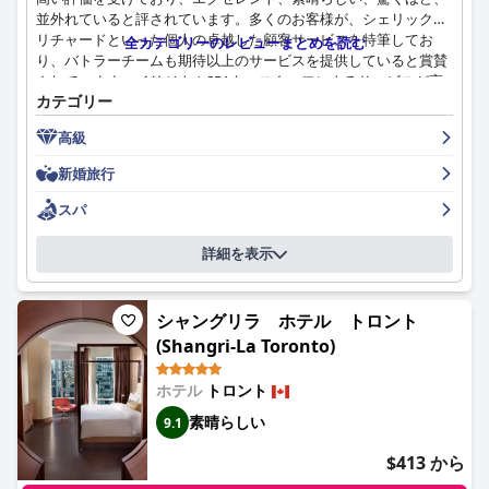
並外れていると評されています。多くのお客様が、シェリックや
リチャードといった個人の卓越した顧客サービスを特筆してお
全カテゴリーのレビューまとめを読む
り、バトラーチームも期待以上のサービスを提供していると賞賛
されています。イリジウムSPAも、スタッフによるサービスが高
カテゴリー
く評価されています。あるお客様は、スタッフの中にあまりフレ
ンドリーでない人もいたと指摘していますが、ドアマンは例外的
高級
に素晴らしかったとのことです。全体として、ザ・セントレジ
ス・トロントでは、お客様は一流の顧客サービスを期待できま
新婚旅行
す。
スパ
詳細を表示
シャングリラ ホテル トロント
(Shangri-La Toronto)
ホテル
トロント
素晴らしい
9.1
$413 から