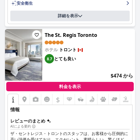
の期待を上回り、本当に素晴らしいホテル滞在を提供します。
安全衛生
詳細を表示
The St. Regis Toronto
ホテル
トロント
とても良い
8.7
$474 から
料金を表示
$
情報
レビューのまとめ
AIによる要約
ザ・セントレジス・トロントのスタッフは、お客様から圧倒的に
高い評価を受けており、エクセレント、素晴らしい、驚くほど、