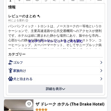
情報
レビューのまとめ
AIによる要約
パンパシフィック・トロントは、ノースヨークの一等地というロ
ケーションで、主要高速道路や公共交通機関へのアクセスが便利
です。ホテルは緑に囲まれた静かな場所にあり、賑やかな市内中
心部からの静かな隠れ家となっています。様々なレストラン、コ
全カテゴリーのレビューまとめを読む
ーヒーショップ、スーパーマーケット、そしてサニーブルック病
院のような医療施設への近さが、その魅力を高めています。しか
カテゴリー
し、トロントのダウンタウンからの距離は、一部のゲストにとっ
てマイナス点と見なされる可能性があります。
ゴルフ
ホテルでの朝食体験は、賛否両論の評価を受けています。一部の
家族向け
ゲストは、アラカルトの朝食の品質とサービスを高く評価してい
ますが、ビュッフェのオプションや無料の朝食がないことを批判
犬と泊まれる
し、価格が高く、種類が限られていると考えています。いくつか
のサービス上の問題や冷めた料理が、さらにその体験を損なって
詳細を表示
います。
パンパシフィック・トロントでの夕食は、賞賛と批判の両方を受
ザ ドレーク ホテル (The Drake Hotel)
けています。ゲストは、料理の質とサービスを高く評価し、特に
ホテル内の中国料理レストランと全体的な食事の雰囲気を称賛し