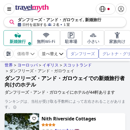
ダンフリーズ・アンド・ガロウェイ, 新婚旅行
日付を追加する
２名
１室
新婚旅行
無料Wi-Fi
駐車場
小さい
家族向け
ダンフリーズ
グレトナ・グ
価格帯
並べ替え
世界
ヨーロッパ
イギリス
スコットランド
>
>
>
ダンフリーズ・アンド・ガロウェイ
>
ダンフリーズ・アンド・ガロウェイでの新婚旅行者
向けのホテル
ダンフリーズ・アンド・ガロウェイにホテルが44軒あります
ランキングは、当社が受け取る手数料によって左右されることがありま
す。
Nith Riverside Cottages