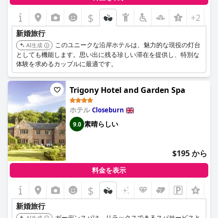
$
+2
新婚旅行
このユニークな沿岸ホテルは、魅力的な現役の灯台
AI生成
としても機能します。思い出に残る珍しい滞在を提供し、特別な
体験を求めるカップルに最適です。
Trigony Hotel and Garden Spa
ホテル
Closeburn
素晴らしい
9.0
$195 から
料金を表示
$
新婚旅行
ガーデンスパは、リラックスできるスパサービスと
AI生成