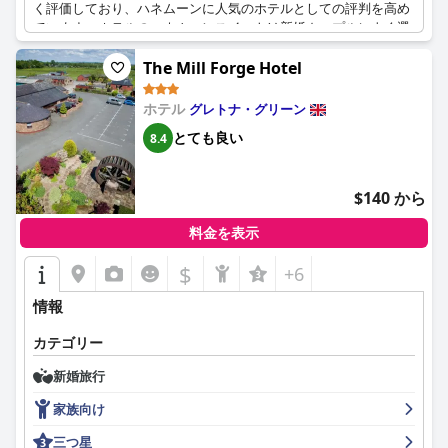
く評価しており、ハネムーンに人気のホテルとしての評判を高め
ブルベッド1台と、前庭とニス川の素晴らしい景色を見渡せるシ
ています。ホテルのハネムーンスイートは新婚カップルによく選
ッティングエリアがあります。大きなジャグジーバスとツインシ
ばれていますが、一部のお客様からは老朽化の兆候が見られると
ンクのある豪華なバスルームが、スイートルームの魅力をさらに
の指摘もあります。それにもかかわらず、このホテルは結婚式や
The Mill Forge Hotel
高めています。その他のアメニティには、無料アメニティ、直通
ハネムーンに理想的な場所を求める人々にとって依然として人気
電話、薄型テレビ（国営、地域限定フリービュー、ラジオチャン
があり、リラックスと祝福の両方に最適な場所です。ただし、記
ホテル
グレトナ・グリーン
ネル付）、ヘアドライヤー、ホスピタリティ・トレー、エスプレ
念日などの特別なリクエストが叶えられなかったという言及も時
ッソマシンがあります。スイートの先には、ホテルのプライベー
とても良い
8.4
折あり、サービスの改善点を示唆しています。全体として、フラ
ト・フィッシング・ビートがあり、アウトドア・アクティビティ
イアーズ・カース・カントリー・ハウス・ホテルは、ロマンチッ
がお好きな方には、シーズン中は釣りをお楽しみいただけます。
クな雰囲気と歴史的な魅力で愛されており、思い出に残る結婚式
$140 から
やハネムーン体験に最適です。
料金を表示
$
+6
情報
カテゴリー
新婚旅行
家族向け
三つ星