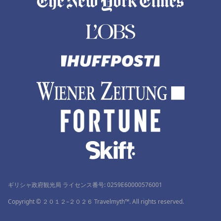
ギリシャ政府観光局 ライセンス番号: 0259Ε60000576001
Copyright © ２０１２–２０２６ Travelmyth™. All rights reserved.