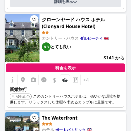
詳細を表示
クローンヤード ハウス ホテル
(Clonyard House Hotel)
カントリー・ハウス
ダルビーティ
とても良い
8.3
$141 から
料金を表示
$
+4
新婚旅行
このカントリーハウスホテルは、穏やかな環境を提
AI生成
供します。リラックスした休暇を求めるカップルに最適です。
The Waterfront
ホテル
ポートパトリック