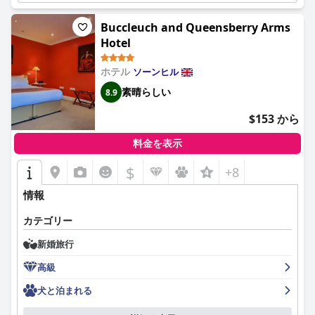
Buccleuch and Queensberry Arms
Hotel
ホテル
ソーンヒル
素晴らしい
8.9
$153 から
料金を表示
$
+8
情報
カテゴリー
新婚旅行
高級
犬と泊まれる