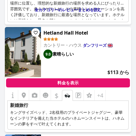
場所に位置し、理想的な新婚旅行の場所を求める人にぴったりの
雰囲気です。多くのゲストが、その素晴らしいロケーションを高
全カテゴリーのレビューまとめを読む
く評価しており、新婚旅行に最適な場所となっています。ホテル
には素晴らしい景色を望むハニースイートがあり、ロマンチック
な逃避行に最適であると評されています。
Hetland Hall Hotel
特別なハネムーンパッケージも用意されており、新婚夫婦のため
に特別に考えられた心遣いで、ロマンチックな体験をさらに高め
カントリー・ハウス
ダンフリーズ
ます。生演奏があることは、新婚旅行のゲストにとって魅力的な
素晴らしい
9.0
要素であり、思い出に残る滞在の背景を提供します。全体とし
て、ホテルは新婚旅行に最適な雰囲気を醸し出しており、愛を祝
う人にとって素晴らしい目的地です。
$113 から
料金を表示
$
+4
新婚旅行
キングサイズベッド、2名様用のプライベートジャグジー、豪華
なインテリアを備えた当ホテルのハネムーンスイートは、ハネム
ーンの夢をすべて叶えてくれます。