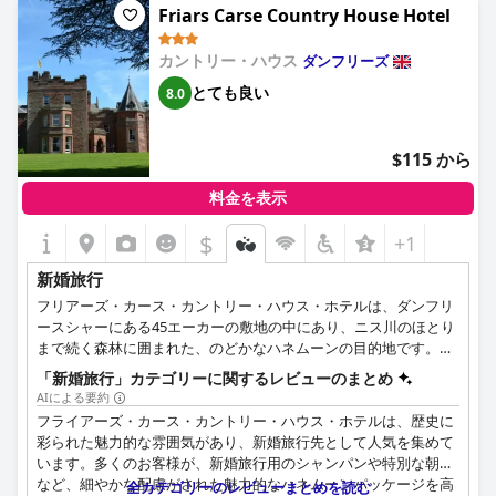
Friars Carse Country House Hotel
カントリー・ハウス
ダンフリーズ
とても良い
8.0
$115 から
料金を表示
$
+1
新婚旅行
フリアーズ・カース・カントリー・ハウス・ホテルは、ダンフリ
ースシャーにある45エーカーの敷地の中にあり、ニス川のほとり
まで続く森林に囲まれた、のどかなハネムーンの目的地です。こ
の歴史あるホテルは、壮麗な羽目板張りのエントランスホール、
「新婚旅行」カテゴリーに関するレビューのまとめ
エレガントな階段、快適なバー、羽目板張りのゲームルームにあ
AIによる要約
るフルサイズのスヌーカーテーブルでムードを盛り上げる。ハネ
フライアーズ・カース・カントリー・ハウス・ホテルは、歴史に
ムーナーのお客様には、美しいラウンジで庭園と川の見事な眺め
彩られた魅力的な雰囲気があり、新婚旅行先として人気を集めて
をお楽しみいただけます。ホテルの4ポスター・ハネムーンスイ
います。多くのお客様が、新婚旅行用のシャンパンや特別な朝食
ートとして、忘れられない思い出を作るのに理想的な特別な魅力
など、細やかな配慮がされた魅力的なハネムーンパッケージを高
全カテゴリーのレビューまとめを読む
を醸し出しています。広々として施設の整ったスイートには、ダ