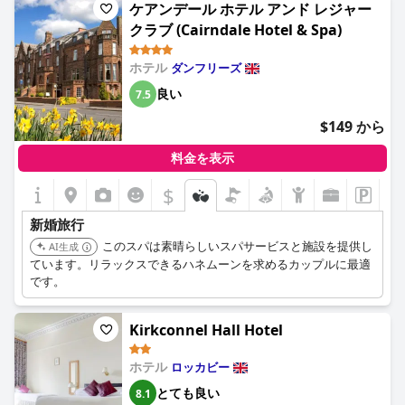
多くのカップルが素晴らしいブライダル体験について言及し、ロ
ケアンデール ホテル アンド レジャー
マンチックな環境を夢のようなハネムーンスポットだと指摘して
クラブ (Cairndale Hotel & Spa)
います。全体的な意見としては、新婚旅行者は滞在を気に入るは
ずで、ホテルは新婚旅行に最適な場所だと感じています。
ホテル
ダンフリーズ
良い
7.5
$149 から
料金を表示
$
+3
新婚旅行
このスパは素晴らしいスパサービスと施設を提供し
AI生成
ています。リラックスできるハネムーンを求めるカップルに最適
です。
Kirkconnel Hall Hotel
ホテル
ロッカビー
とても良い
8.1