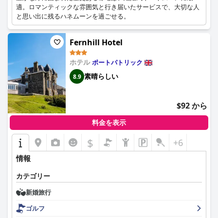
適。ロマンティックな雰囲気と行き届いたサービスで、大切な人
と思い出に残るハネムーンを過ごせる。
Fernhill Hotel
ホテル
ポートパトリック
素晴らしい
8.9
$92 から
料金を表示
$
+6
情報
カテゴリー
新婚旅行
ゴルフ