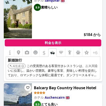
ホテル
Sanquhar
素晴らしい
8.9
$184 から
料金を表示
$
+6
新婚旅行
この受賞歴のある客室付きレストランは、ニス川沿
AI生成
いに位置し、温かい雰囲気、豪華な客室、美味しい料理を提供し
ており、ロマンチックな休暇に最適です。ダンフリース＆ギャロ
ウェイののどかな田園地帯でリラックスした週末を過ごせます。
Balcary Bay Country House Hotel
ホテル
Auchencairn
とても良い
8.5