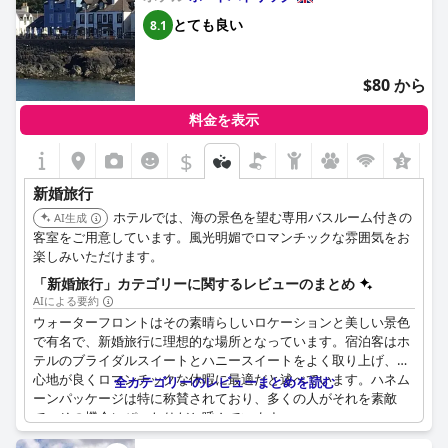
とても良い
8.1
$80 から
料金を表示
$
+2
新婚旅行
ホテルでは、海の景色を望む専用バスルーム付きの
AI生成
客室をご用意しています。風光明媚でロマンチックな雰囲気をお
楽しみいただけます。
「新婚旅行」カテゴリーに関するレビューのまとめ
AIによる要約
ウォーターフロントはその素晴らしいロケーションと美しい景色
で有名で、新婚旅行に理想的な場所となっています。宿泊客はホ
テルのブライダルスイートとハニースイートをよく取り上げ、居
心地が良くロマンチックな休暇に最適だと述べています。ハネム
全カテゴリーのレビューまとめを読む
ーンパッケージは特に称賛されており、多くの人がそれを素敵
で、その機会にぴったりだと呼んでいます。