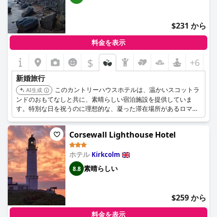
$231 から
料金を表示
$
+6
新婚旅行
このカントリーハウスホテルは、温かいスコットラ
AI生成
ンドのおもてなしと共に、素晴らしい宿泊施設を提供していま
す。特別な日を祝うのに理想的な、凝った滞在場所があるロマン
チックな隠れ家です。
Corsewall Lighthouse Hotel
ホテル
Kirkcolm
素晴らしい
8.8
$259 から
料金を表示