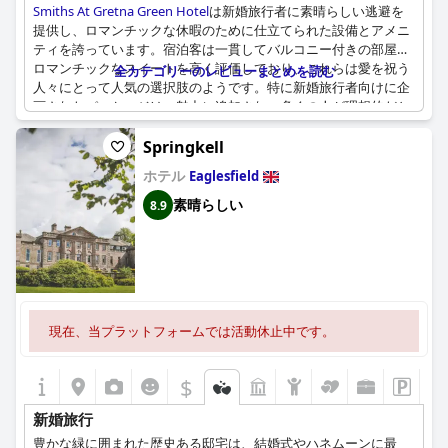
Smiths At Gretna Green Hotel
は新婚旅行者に素晴らしい逃避を
提供し、ロマンチックな休暇のために仕立てられた設備とアメニ
ティを誇っています。宿泊客は一貫してバルコニー付きの部屋や
ロマンチックなスイートを高く評価しており、これらは愛を祝う
全カテゴリーのレビューまとめを読む
人々にとって人気の選択肢のようです。特に新婚旅行者向けに企
画されたパッケージは、魅力に追加され、多くの人が理想的だと
思う完全な新婚旅行の体験を提供します。特別な言及には、ハニ
ームーンスイートが含まれており、しばしば特別な装飾が施され
Springkell
ていると説明され、全体的なお祝いの雰囲気を高めています。
ホテル
Eaglesfield
ホテルは新婚夫婦と記念日を祝う人々の両方によく対応している
素晴らしい
8.9
ようで、すべての人にとって思い出に残る隠れ家を保証していま
す。多くのカップルが重要な節目を祝うために戻ってきており、
以前の滞在に関連する満足度と楽しい思い出のレベルを示してい
ます。
全体として、肯定的なレビューは、
Smiths At Gretna Green
現在、当プラットフォームでは活動休止中です。
Hotel
が、愛し合う2人のために設計された専用サービスと思いや
りのあるアメニティのおかげで、新婚旅行者に好まれる目的地で
あることを強調しています。
$
新婚旅行
豊かな緑に囲まれた歴史ある邸宅は、結婚式やハネムーンに最