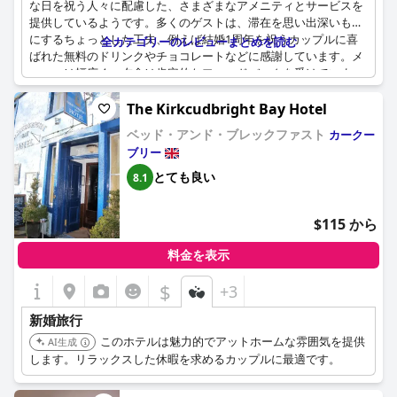
な日を祝う人々に配慮した、さまざまなアメニティとサービスを
提供しているようです。多くのゲストは、滞在を思い出深いもの
にするちょっとした工夫、例えば結婚1周年を祝うカップルに喜
全カテゴリーのレビューまとめを読む
ばれた無料のドリンクやチョコレートなどに感謝しています。メ
ニューは幅広く、夕食は肯定的なフィードバックを受けていま
す。
The Kirkcudbright Bay Hotel
また、ホテルは新婦のための特別なパッケージを提供したり、専
ベッド・アンド・ブレックファスト
カークー
用のウェディングテーブルを設置したりしており、結婚式の会場
ブリー
として人気があります。レビューでは、犬に優しいサービスがあ
ることも言及されており、ペットオーナーにとって魅力的です。
とても良い
8.1
指摘された大きなマイナス点は、ソフトドリンクしか提供されな
いことで、一部のゲストにとっては制限となる可能性がありま
$115 から
す。
部屋は短期滞在には許容範囲と見なされていますが、寝台のガタ
料金を表示
つきや全体的な質の低さなど、快適さの面で不足していると感じ
$
+3
る人もおり、一部のゲストにとっては体験を損なっています。こ
れらの欠点にもかかわらず、結婚式関連の滞在を特別なものにす
新婚旅行
るホテルの努力は、頻繁に称賛されています。
このホテルは魅力的でアットホームな雰囲気を提供
AI生成
します。リラックスした休暇を求めるカップルに最適です。