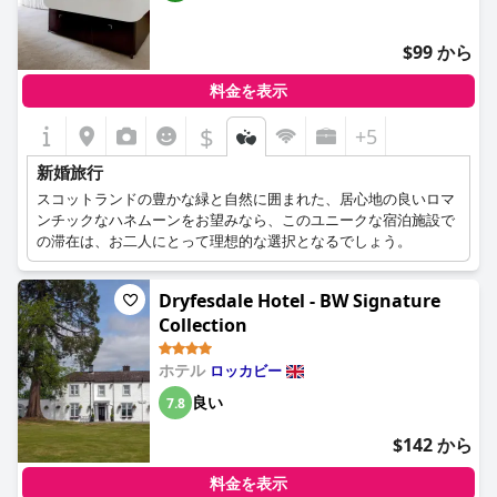
$99 から
料金を表示
$
+5
新婚旅行
スコットランドの豊かな緑と自然に囲まれた、居心地の良いロマ
ンチックなハネムーンをお望みなら、このユニークな宿泊施設で
の滞在は、お二人にとって理想的な選択となるでしょう。
Dryfesdale Hotel - BW Signature
Collection
ホテル
ロッカビー
良い
7.8
$142 から
料金を表示